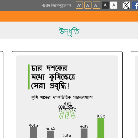
A
A
-
+
প্রধান বিষয়বস্তুতে যান
A
A
A
উদ্ধৃতি