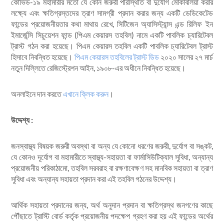
কোভিড-১৯ মহামারীর মতো যে কোন জরুরী পরিস্থিতি বা দুর্যোগ মোকাবলিয়া করার
লক্ষ্যে এবং ক্ষতিগ্রস্তদের ত্রাণ সামগ্রী প্রদান করার জন্য একটি ডেডিকেটেড
ফান্ডের প্রয়োজনীয়তার কথা মাথায় রেখে, সিটিজেন অ্যাসিস্ট্যান্স এন্ড রিলিফ ইন
ইমার্জেন্সি সিচুয়েশন ফান্ড (পিএম কেয়ারস তহবিল) নামে একটি পাবলিক চ্যারিটেবল
ট্রাস্ট গঠন করা হয়েছে। পিএম কেয়ারস তহবিল একটি পাবলিক চ্যারিটেবল ট্রাস্ট
হিসাবে নিবন্ধিত হয়েছে।
পিএম কেয়ারস তহবিলের ট্রাস্ট ডিড
২০২০ সালের ২৭ মার্চ
নতুন দিল্লিতে রেজিস্ট্রেশন আইন, ১৯০৮-এর অধীনে নিবন্ধিত হয়েছে।
অনলাইনে দান করতে
এখানে ক্লিক করুন
।
উদ্দেশ্য :
জনস্বাস্থ্য বিষয়ক জরুরী অবস্থা বা অন্য যে কোনো ধরণের জরুরী, দুর্যোগ বা সঙ্কট,
যে কোনও দূর্যোগ বা মহামারীতে স্বাস্থ্য-সহায়তা বা ফার্মাসিউটিক্যাল সুবিধা, অন্যান্য
প্রয়োজনীয় পরিকাঠামো, তহবিল সরবরাহ বা রক্ষণাবেক্ষণ সহ মানবিক সহায়তা বা ত্রাণ
সুবিধা এবং অন্যান্য সহায়তা প্রদান করা এই তহবিল গঠনের উদ্দেশ্য।
আর্থিক সহায়তা প্রদানের জন্য, অর্থ অনুদান প্রদান বা ক্ষতিগ্রস্থ জনগণের কাছে
পৌঁছাতে ট্রাস্টি বোর্ড কর্তৃক প্রয়োজনীয় পদক্ষেপ গ্রহণ করা হয় এই ফান্ডের অর্থের