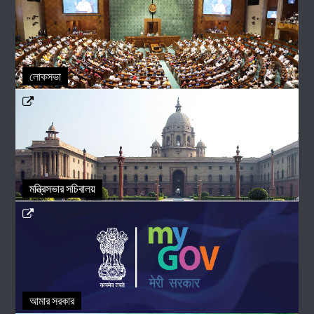
লোকসভা
মন্ত্রিসভার সচিবালয়
আমার সরকার