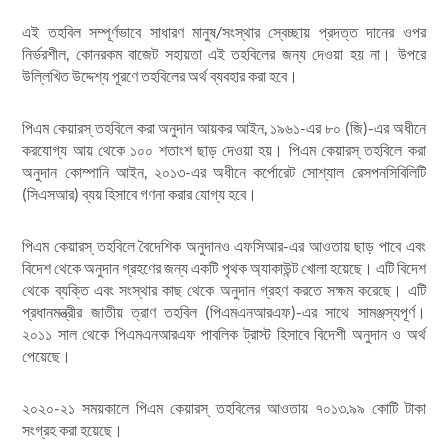
এই তহবিল সম্পূর্ণভাবে সাধারণ মানুষ/সংস্থার স্বেচ্ছায় প্রদত্ত দানের ওপর
নির্ভরশীল, কোনরকম বাজেট সহায়তা এই তহবিলের জন্য দেওয়া হয় না। উপরে
উল্লিখিত উদ্দেশ্য পূরণে তহবিলের অর্থ ব্যবহার করা হবে।
পিএম কেয়ারস্‌ তহবিলে করা অনুদান আয়কর আইন, ১৯৬১-এর ৮০ (জি)-এর অধীনে
করযোগ্য আয় থেকে ১০০ শতাংশ ছাড় দেওয়া হয়। পিএম কেয়ারস্‌ তহবিলে করা
অনুদান কোম্পানি আইন, ২০১৩-এর অধীনে কর্পোরেট সোশ্যাল রেসপনসিবিলিটি
(সিএসআর) ব্যয় হিসাবে গণনা করার যোগ্য হবে।
পিএম কেয়ারস্‌ তহবিলে বৈদেশিক অনুদানও এফসিআর-এর আওতায় ছাড় পাবে এবং
বিদেশ থেকে অনুদান গ্রহণের জন্য একটি পৃথক অ্যাকাউন্ট খোলা হয়েছে। এটি বিদেশ
থেকে ব্যক্তি এবং সংস্থার কাছ থেকে অনুদান গ্রহণ করতে সক্ষম করেছে। এটি
প্রধানমন্ত্রীর জাতীয় ত্রাণ তহবিল (পিএমএনআরএফ)-এর সাথে সামঞ্জস্যপূর্ণ।
২০১১ সাল থেকে পিএমএনআরএফ পাবলিক ট্রাস্ট হিসাবে বিদেশী অনুদান ও অর্থ
পেয়েছে।
২০২০-২১ সময়কালে পিএম কেয়ারস্‌ তহবিলের আওতায় ৭০১৩.৯৯ কোটি টাকা
সংগ্রহ করা হয়েছে।