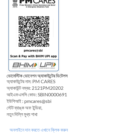
ডোমেস্টিক ডোনেশন অ্যাকাউন্টের ডিটেলস
অ্যাকাউন্টের নাম: PM CARES
অ্যাকাউন্ট নম্বর: 2121PM20202
আইএফএসসি কোড: SBIN0000691
ইউপিআই : pmcares@sbi
স্টেট ব্যাঙ্ক অফ ইন্ডিয়া,
নতুন দিল্লি মুখ্য শাখা
অনলাইনে দান করতে এখানে ক্লিক করুন