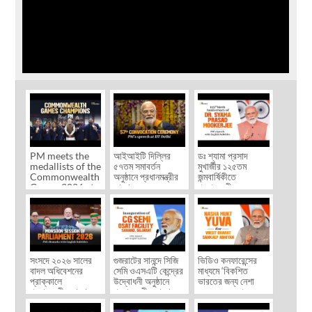
PM meets the
আইআইটি দিল্লির
ডঃ শ্যামা প্রসাদ
medallists of the
৫৭তম সমাবর্তন
মুখার্জীর ১২৫তম
Commonwealth
অনুষ্ঠানে প্রধানমন্ত্রীর
জন্মবার্ষিকীতে
Games 2026 at
ভাষণ
প্রধানমন্ত্রীর বক্তব্য
his ...
সংসদে ২০২৬ সালের
গুজরাটের সানন্দে সিজি
ভিডিও কনফারেন্সের
বাদল অধিবেশনের
সেমি ওএসএটি কেন্দ্রের
মাধ্যমে ‘বিকশিত
প্রাক্কালে
উদ্বোধনী অনুষ্ঠানে
ভারতের জন্য নেশা
প্রধানমন্ত্রীর ভাষণ
প্রধানমন্ত্রীর ভাষণ
মুক্ত যুব সংকল্প
অভিযান’-এর ...