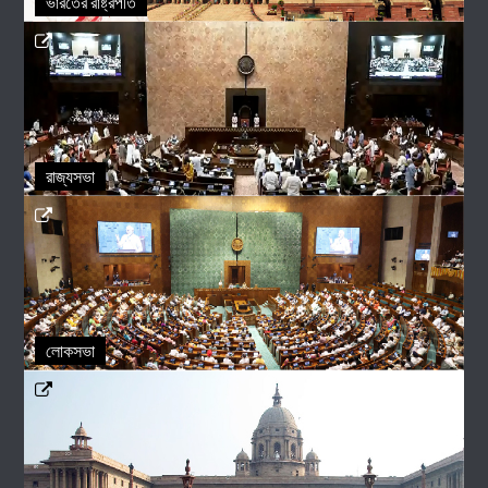
ভারতের রাষ্ট্রপতি
রাজ্যসভা
লোকসভা