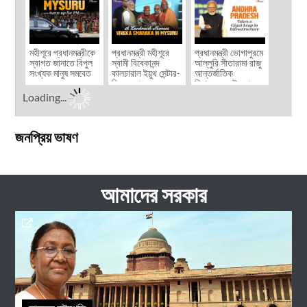
মহীশূরে প্রধানমন্ত্রীকে
প্রধানমন্ত্রী মহীশূরে
প্রধানমন্ত্রী ভোগাপুরমে
স্বাগত জানাতে বিপুল
স্বামী বিবেকানন্দ
আল্লুরি সীতারামা রাজু
সংখ্যক মানুষ সমবেত
কালচারাল ইয়ুথ সেন্টার-
আন্তর্জাতিক
হয়েছেন
বিবেক স্মারকের
বিমানবন্দরের উদ্বোধন
উদ্বোধন করেছেন
করেছেন এবং
Loading...
উন্নয়নমূলক ...
জনপ্রিয় ভাষণ
আমাদের সরকার