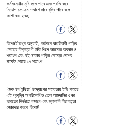
কর্মসংস্থান সৃষ্টি হতে পারে এবং প্রতি বছর
নিয়োগ ১৫-২০ শতাংশ হারে বৃদ্ধি পাবে বলে
আশা করা হচ্ছে
রিপোর্টে তথ্য অনুযায়ী, বর্তমানে যাত্রীবাহী গাড়ির
ক্ষেত্রে বিশ্বব্যাপী ইভি শিল্পে ভারতের অবদান ৪
শতাংশ এবং দুই-চাকার গাড়ির ক্ষেত্রে দেশের
মার্কেট শেয়ার ১৭ শতাংশ
'মেক ইন ইন্ডিয়া' উদ্যোগের সহায়তায় ইভি খাতের
এই প্রবৃদ্ধি অপরিশোধিত তেল আমদানির ওপর
ভারতের নির্ভরতা কমাবে এবং জ্বালানি নিরাপত্তা
জোরদার করবে: রিপোর্ট