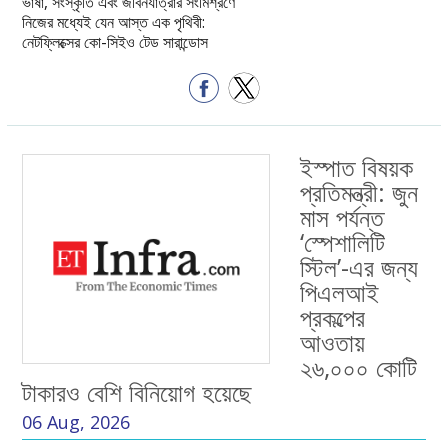
ভাষা, সংস্কৃতি এবং জীবনযাত্রার সংমিশ্রণে
নিজের মধ্যেই যেন আস্ত এক পৃথিবী:
নেটফ্লিক্সের কো-সিইও টেড সারান্ডোস
ইস্পাত বিষয়ক
প্রতিমন্ত্রী: জুন
মাস পর্যন্ত
‘স্পেশালিটি
স্টিল’-এর জন্য
পিএলআই
প্রকল্পের
আওতায়
২৬,০০০ কোটি
টাকারও বেশি বিনিয়োগ হয়েছে
06 Aug, 2026