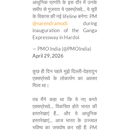
आधुनिक प्रगति के इस दौर में उनके
समीप से गुजरता ये एक्स्प्रेसवे... ये यूपी
के विकास की नई lifeline बनेगा: PM
@narendramodi
during
inauguration of the Ganga
Expressway in Hardoi
— PMO India (@PMOIndia)
April 29, 2026
कुछ ही दिन पहले मुझे दिल्ली-देहरादून
एक्सप्रेसवे के लोकार्पण का अवसर
मिला था।
तब मैंने कहा था कि ये नए बनते
एक्सप्रेसवे... विकसित होते भारत की
हस्तरेखाएं हैं... और ये आधुनिक
हस्तरेखाएं... आज भारत के उज्ज्वल
भविष्य का जयघोष कर रही हैं: PM