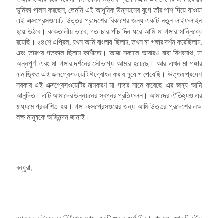
ভূমিকা পালন করছেন, তেমনি এই আধুনিক উন্নয়নের যুগে তাঁর পাশ দিয়ে যাওয়া
এই এক্সপ্রেসওয়েটি উত্তর প্রদেশের বিকাশের জন্য একটি নতুন লাইফলাইন
হয়ে উঠবে। কাকতালীয় ভাবে, গত চার-পাঁচ দিন ধরে আমি মা গঙ্গার সান্নিধ্যে
রয়েছি। ২৪শে এপ্রিল, যখন আমি বাংলায় ছিলাম, তখন মা গঙ্গার দর্শন করেছিলাম,
এবং তারপর গতকাল ছিলাম কাশীতে। আজ সকালে আবারও বাবা বিশ্বনাথ, মা
অন্নপূর্ণা এবং মা গঙ্গার দর্শনের সৌভাগ্য আমার হয়েছে। আর এখন মা গঙ্গার
নামাঙ্কিত এই এক্সপ্রেসওয়েটি উদ্বোধন করার সুযোগ পেয়েছি। উত্তর প্রদেশ
সরকার এই এক্সপ্রেসওয়েটির নামকরণ মা গঙ্গার নামে করেছে, এর জন্য আমি
আনন্দিত। এটি আমাদের উন্নয়নের স্বপ্নর প্রতিফলন। আমাদের ঐতিহ্যও এর
মাধ্যমে প্রকাশিত হয়। গঙ্গা এক্সপ্রেসওয়ের জন্য আমি উত্তর প্রদেশের লক্ষ
লক্ষ মানুষকে অভিনন্দন জানাই।
বন্ধুরা,
গণতন্ত্রের উৎসবের নিরীখেও আজ একটি গুরুত্বপূর্ণ দিন। বাংলায় এখন দ্বিতীয়