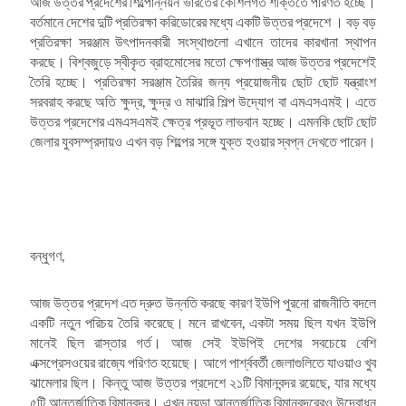
আজ উত্তর প্রদেশের শিল্পোন্নয়ন ভারতের কৌশলগত শক্তিতে পরিণত হচ্ছে।
বর্তমানে দেশের দুটি প্রতিরক্ষা করিডোরের মধ্যে একটি উত্তর প্রদেশে । বড় বড়
প্রতিরক্ষা সরঞ্জাম উৎপাদনকারী সংস্থাগুলো এখানে তাদের কারখানা স্থাপন
করছে। বিশ্বজুড়ে স্বীকৃত ব্রাহমোসের মতো ক্ষেপণাস্ত্র আজ উত্তর প্রদেশেই
তৈরি হচ্ছে। প্রতিরক্ষা সরঞ্জাম তৈরির জন্য প্রয়োজনীয় ছোট ছোট যন্ত্রাংশ
সরবরাহ করছে অতি ক্ষুদ্র, ক্ষুদ্র ও মাঝারি শিল্প উদ্যোগ বা এমএসএমই। এতে
উত্তর প্রদেশের এমএসএমই ক্ষেত্র প্রভূত লাভবান হচ্ছে। এমনকি ছোট ছোট
জেলার যুবসম্প্রদায়ও এখন বড় শিল্পের সঙ্গে যুক্ত হওয়ার স্বপ্ন দেখতে পারেন।
বন্ধুগণ,
আজ উত্তর প্রদেশ এত দ্রুত উন্নতি করছে কারণ ইউপি পুরনো রাজনীতি বদলে
একটি নতুন পরিচয় তৈরি করেছে। মনে রাখবেন, একটা সময় ছিল যখন ইউপি
মানেই ছিল রাস্তার গর্ত। আজ সেই ইউপিই দেশের সবচেয়ে বেশি
এক্সপ্রেসওয়ের রাজ্যে পরিণত হয়েছে। আগে পার্শ্ববর্তী জেলাগুলিতে যাওয়াও খুব
ঝামেলার ছিল। কিন্তু আজ উত্তর প্রদেশে ২১টি বিমানবন্দর রয়েছে, যার মধ্যে
৫টি আন্তর্জাতিক বিমানবন্দর। এখন নয়ডা আন্তর্জাতিক বিমানবন্দরেরও উদ্বোধন