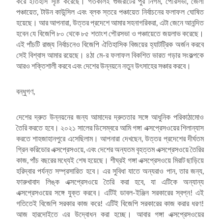
করে ইতিহাস সৃষ্টি করেছে। গতকালই গুজরাটের পুর নিগম, পৌরসভা, জেলা
পঞ্চায়েত, টাউন কাউন্সিল এবং ব্লক স্তরে পঞ্চায়েত নির্বাচনের ফলাফল ঘোষিত
হয়েছে। আর আপনারা, উত্তর প্রদেশে আমার সহনাগরিকরা, এটা জেনে আনন্দিত
হবেন যে বিজেপি ৮০ থেকে ৮৫ শতাংশ পৌরসভা ও পঞ্চায়েতে জয়লাভ করেছে।
এই পাঁচটি রাজ্য নির্বাচনেও বিজেপি ঐতিহাসিক বিজয়ের হ্যাটট্রিক অর্জন করবে
সেই বিশ্বাস আমার রয়েছে। ৪ঠা মে-র ফলাফল বিকশিত ভারত গড়ার সংকল্পকে
আরও শক্তিশালী করবে এবং দেশের উন্নয়নে নতুন উৎসাহের সঞ্চার করবে।
বন্ধুগণ,
দেশের দ্রুত উন্নয়নের জন্য আমাদের দ্রুততার সঙ্গে আধুনিক পরিকাঠামোও
তৈরি করতে হবে। ২০২১ সালের ডিসেম্বরে আমি গঙ্গা এক্সপ্রেসওয়ের শিলান্যাস
করতে শাহজাহানপুরে এসেছিলাম। আপনারা দেখছেন, উত্তর প্রদেশের দীর্ঘতম
গ্রিন করিডোর এক্সপ্রেসওয়ে, এবং দেশের অন্যতম বৃহত্তম এক্সপ্রেসওয়ে তৈরির
কাজ, পাঁচ বছরের মধ্যেই শেষ হয়েছে। শীঘ্রই গঙ্গা এক্সপ্রেসওয়ে মিরাট ছাড়িয়ে
হরিদ্বার পর্যন্ত সম্প্রসারিত হবে। এর সুবিধা যাতে অন্যরাও পান, তার জন্য,
ফারুখাবাদ লিঙ্ক এক্সপ্রেসওয়ে তৈরি করা হবে, যা এটিকে অন্যান্য
এক্সপ্রেসওয়ের সঙ্গে যুক্ত করবে। এটিই ডাবল-ইঞ্জিন সরকারের স্বপ্ন! এই
গতিতেই বিজেপি সরকার কাজ করে! এটিই বিজেপি সরকারের কাজ করার ধরণ!
আজ হারদোইতে এর উদ্বোধন করা হচ্ছে। আবার গঙ্গা এক্সপ্রেসওয়ের