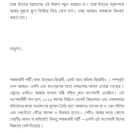
তারা উত্তর প্রদেশের এই বিকাশ পছন্দ করছেন না। তারা উত্তর প্রদেশকে
আবার পুরনো যুগে ফিরিয়ে নিয়ে যেতে চান। তারা আবারও সমাজকে বিভক্ত
করতে চান।
বন্ধুগণ,
সমাজবাদী পার্টি যেমন উন্নয়ন-বিরোধী, একই ভাবে মহিলা-বিরোধীও । সম্প্রতি
দেশ আবারও এসপি এবং কংগ্রেসের মতো দলগুলোর আসল চেহারা দেখেছে।
কেন্দ্রে এনডিএ সরকার সংসদে নারী শক্তি বন্দন সংশোধনী এনেছিল। এই
সংশোধনীটি পাশ হলে, ২০২৯ সালের নির্বাচন থেকেই বিধানসভা এবং লোকসভায়
মহিলাদের জন্য সংরক্ষণের সুযোগ তৈরি হত! আমাদের অনেক মা ও বোন দিল্লি
এবং লখনৌতে পৌঁছে সাংসদ ও বিধায়ক হতেন। সেটিও আবার অন্য কোনো
শ্রেণীর আসন না কমিয়েই! কিন্তু সমাজবাদী পার্টি —এসপি এই সংশোধনী বিলের
বিরুদ্ধে ভোট দিয়েছে।