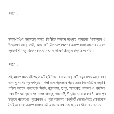
বন্ধুগণ,
ডাবল-ইঞ্জিন সরকারের সময়ে নির্ধারিত সময়ের মধ্যেই প্রকল্পের শিলান্যাস ও
উদ্বোধন হয়। তাই, আজ যদি উত্তরপ্রদেশের এক্সপ্রেসওয়েগুলোর চেয়েও
দ্রুতগামী কিছু থেকে থাকে, তবে তা হলো এই রাজ্যের উন্নয়নের গতি।
বন্ধুগণ,
এই এক্সপ্রেসওয়েটি শুধু একটি হাইস্পিড রাস্তা নয়। এটি নতুন সম্ভাবনা, স্বপ্ন
এবং সুযোগের প্রবেশদ্বার। গঙ্গা এক্সপ্রেসওয়ে প্রায় ৬০০ কিলোমিটার লম্বা।
পশ্চিম উত্তর প্রদেশের মিরাট, বুলন্দশহর, হাপুর, আমরোহা, সম্ভল ও বাদাউন;
মধ্য উত্তর প্রদেশের শাহজাহানপুর, হারদোই, উন্নাও ও রায়বেরেলি; এবং পূর্ব
উত্তর প্রদেশের প্রতাপগড় ও প্রয়াগরাজসহ পার্শ্ববর্তী জেলাগুলিতে যোগাযোগ
তৈরি করে গঙ্গা এক্সপ্রেসওয়ে এই অঞ্চলের লক্ষ লক্ষ মানুষের জীবন বদলে দেবে।