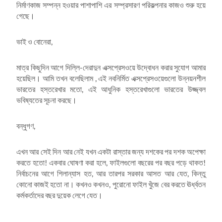
নির্মাণকাজ সম্পন্ন হওয়ার পাশাপাশি এর সম্প্রসারণ পরিকল্পনার কাজও শুরু হয়ে
গেছে।
ভাই ও বোনেরা,
মাত্র কিছুদিন আগে দিল্লি-দেরাদুন এক্সপ্রেসওয়ে উদ্বোধন করার সুযোগ আমার
হয়েছিল। আমি তখন বলেছিলাম , এই নবনির্মিত এক্সপ্রেসওয়েগুলো উন্নয়নশীল
ভারতের হস্তরেখার মতো, এই আধুনিক হস্তরেখাগুলো ভারতের উজ্জ্বল
ভবিষ্যতের সূচনা করছে।
বন্ধুগণ,
এখন আর সেই দিন আর নেই যখন একটা রাস্তার জন্য দশকের পর দশক অপেক্ষা
করতে হতো! একবার ঘোষণা করা হলে, ফাইলগুলো বছরের পর বছর পড়ে থাকত!
নির্বাচনের আগে শিলান্যাস হত, আর তারপর সরকার আসত আর যেত, কিন্তু
কোনো কাজই হতো না। কখনও কখনও, পুরোনো ফাইল খুঁজে বের করতে ঊর্ধ্বতন
কর্মকর্তাদের বছর দুয়েক লেগে যেত।