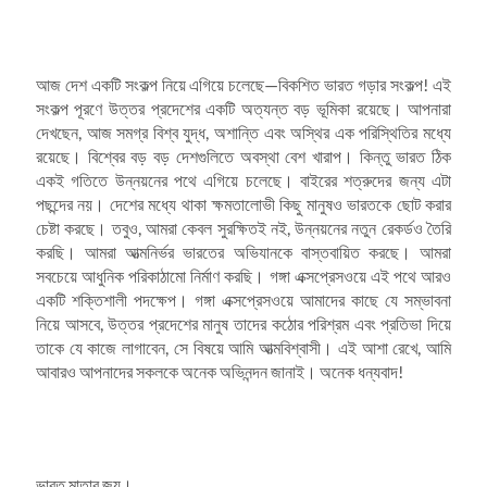
আজ দেশ একটি সংকল্প নিয়ে এগিয়ে চলেছে—বিকশিত ভারত গড়ার সংকল্প! এই
সংকল্প পূরণে উত্তর প্রদেশের একটি অত্যন্ত বড় ভূমিকা রয়েছে। আপনারা
দেখছেন, আজ সমগ্র বিশ্ব যুদ্ধ, অশান্তি এবং অস্থির এক পরিস্থিতির মধ্যে
রয়েছে। বিশ্বের বড় বড় দেশগুলিতে অবস্থা বেশ খারাপ। কিন্তু ভারত ঠিক
একই গতিতে উন্নয়নের পথে এগিয়ে চলেছে। বাইরের শত্রুদের জন্য এটা
পছন্দের নয়। দেশের মধ্যে থাকা ক্ষমতালোভী কিছু মানুষও ভারতকে ছোট করার
চেষ্টা করছে। তবুও, আমরা কেবল সুরক্ষিতই নই, উন্নয়নের নতুন রেকর্ডও তৈরি
করছি। আমরা আত্মনির্ভর ভারতের অভিযানকে বাস্তবায়িত করছে। আমরা
সবচেয়ে আধুনিক পরিকাঠামো নির্মাণ করছি। গঙ্গা এক্সপ্রেসওয়ে এই পথে আরও
একটি শক্তিশালী পদক্ষেপ। গঙ্গা এক্সপ্রেসওয়ে আমাদের কাছে যে সম্ভাবনা
নিয়ে আসবে, উত্তর প্রদেশের মানুষ তাদের কঠোর পরিশ্রম এবং প্রতিভা দিয়ে
তাকে যে কাজে লাগাবেন, সে বিষয়ে আমি আত্মবিশ্বাসী। এই আশা রেখে, আমি
আবারও আপনাদের সকলকে অনেক অভিনন্দন জানাই। অনেক ধন্যবাদ!
ভারত মাতার জয়।