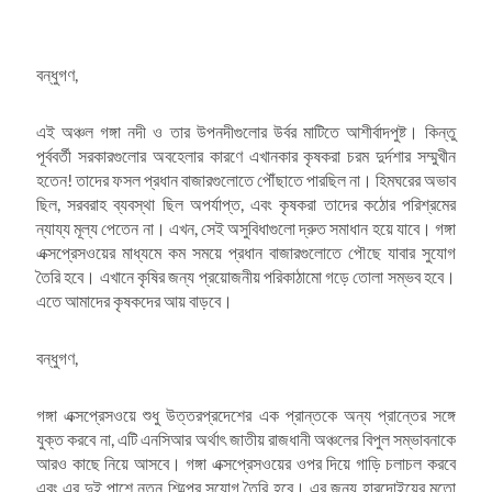
বন্ধুগণ,
এই অঞ্চল গঙ্গা নদী ও তার উপনদীগুলোর উর্বর মাটিতে আশীর্বাদপুষ্ট। কিন্তু
পূর্ববর্তী সরকারগুলোর অবহেলার কারণে এখানকার কৃষকরা চরম দুর্দশার সম্মুখীন
হতেন! তাদের ফসল প্রধান বাজারগুলোতে পৌঁছাতে পারছিল না। হিমঘরের অভাব
ছিল, সরবরাহ ব্যবস্থা ছিল অপর্যাপ্ত, এবং কৃষকরা তাদের কঠোর পরিশ্রমের
ন্যায্য মূল্য পেতেন না। এখন, সেই অসুবিধাগুলো দ্রুত সমাধান হয়ে যাবে। গঙ্গা
এক্সপ্রেসওয়ের মাধ্যমে কম সময়ে প্রধান বাজারগুলোতে পৌছে যাবার সুযোগ
তৈরি হবে। এখানে কৃষির জন্য প্রয়োজনীয় পরিকাঠামো গড়ে তোলা সম্ভব হবে।
এতে আমাদের কৃষকদের আয় বাড়বে।
বন্ধুগণ,
গঙ্গা এক্সপ্রেসওয়ে শুধু উত্তরপ্রদেশের এক প্রান্তকে অন্য প্রান্তের সঙ্গে
যুক্ত করবে না, এটি এনসিআর অর্থাৎ জাতীয় রাজধানী অঞ্চলের বিপুল সম্ভাবনাকে
আরও কাছে নিয়ে আসবে। গঙ্গা এক্সপ্রেসওয়ের ওপর দিয়ে গাড়ি চলাচল করবে
এবং এর দুই পাশে নতুন শিল্পের সুযোগ তৈরি হবে। এর জন্য হারদোইয়ের মতো