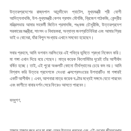
উত্তরপ্রদেশের রাজ্যপাল আনন্দীবেন প্যাটেল, মুখ্যমন্ত্রী শ্রী যোগী
আদিত্যনাথজি, উপ-মুখ্যমন্ত্রী কেশব প্রসাদ মৌর্যজি, ব্রিজেশ পাঠকজি, কেন্দ্রীয়
মন্ত্রিসভায় আমার সহকর্মী জিতিন প্রসাদজি, পঙ্কজ চৌধুরীজি, উত্তরপ্রদেশ
সরকারের মন্ত্রী্রা, সাংসদ ও বিধায়করা, অন্যান্য জনপ্রতিনিধিরা এবং আমার প্রিয়
ভাই ও বোনেরা, যাঁরা বিপুল সংখ্যায় এখানে সমবেত হয়েছেন।
সবার প্রথমে, আমি ভগবান নরসিংহের এই পবিত্র ভূমিতে শ্রদ্ধা নিবেদন করি।
মা গঙ্গা এখান দিয়ে বয়ে গেছেন। মাত্র কয়েক কিলোমিটার দূরেই তাঁর আশীর্বাদ
বর্ষিত হচ্ছে। তাই, এই পুরো অঞ্চলটি কোনো তীর্থস্থানের চেয়ে কম নয়। আমি
বিশ্বাস করি উত্তর প্রদেশকে দেওয়া এক্সপ্রেসওয়ের উপহারটিও মা গঙ্গারই
একটি আশীর্বাদ। এখন, আপনারা মাত্র কয়েক ঘণ্টার মধ্যেই সঙ্গমে যেতে পারবেন
এবং কাশীতে বাবার দর্শন সেরে ফিরেও আসতে পারবেন।
বন্ধুগণ,
হাজার হাজার বছর ধরে মা গঙ্গা যেমন উত্তর প্রদেশ এবং এই দেশের জীবনরেখার