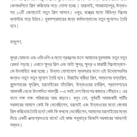
জেলাগুলিতে শিল্প করিডোর গড়ে তোলা হচ্ছে। হারদোই, শাহজাহানপুর, উন্নাও
সহ ১২টি জেলাতেই নতুন শিল্প আসবে। ওষুধ, বস্ত্রের মতো বিভিন্ন শিল্পের
ক্লাস্টার গড়ে উঠবে। যুবসম্প্রদায়ের জন্য কর্মসংস্থানের নতুন সুযোগও তৈরি
হবে।
বন্ধুগণ,
মুদ্রা যোজনা এবং ওডিওপি-র মতো প্রকল্পের ফলে আমাদের যুবসমাজ নতুন নতুন
রেকর্ড গড়ছে। এখানে ক্ষুদ্র শিল্প এবং অতি ক্ষুদ্র, ক্ষুদ্র ও মাঝারী শিল্পোদ্যোগ-
কে উৎসাহিত করা হচ্ছে। উন্নত যোগাযোগ ব্যবস্থার ফলে এই উদ্যোগগুলির
জন্যও নতুন নতুন সুযোগ তৈরি হবে। মিরাটের ক্রীড়া শিল্প, সম্ভলের হস্তশিল্প,
বুলন্দশহরের মৃৎশিল্প, হরদোইয়ের তাঁতশিল্প, উন্নাওয়ের চর্মশিল্প, প্রতাপগড়ের
আমলকী থেকে উৎপাদিত সামগ্রী —এ সবই দেশ বিদেশের বাজারে পৌঁছাবে। এর
ফলে লক্ষ লক্ষ পরিবারের আয় বাড়বে। বলুন তো, পূর্ববর্তী সমাজবাদী পার্টির
সরকারের আমলে কেউ কি ভেবেছিলেন, হরদোই এবং উন্নাওয়ের মতো জেলায়
শিল্প করিডোর তৈরি হবে? কেউ কি কখনো ভেবেছিলেন, আমাদের হরদোইয়ের মধ্যে
দিয়ে একটি এক্সপ্রেসওয়ে যাবে? এই কাজ শুধুমাত্র বিজেপি সরকারের আমলেই
সম্ভব।