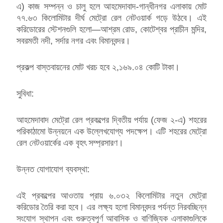
এ) কাজ সম্পন্ন ও চালু হলে আহমেদাবাদ-গান্ধীনগর এলাকায় মোট
৭৭.৬৩ কিলোমিটার দীর্ঘ মেট্রো রেল নেটওয়ার্ক গড়ে উঠবে। এই
করিডোরের স্টেশনগুলি হলো—আশ্রম রোড, কোটেশ্বর প্রাচীন মন্দির,
সবরমতী নদী, সর্দার নগর এবং বিমানবন্দর।
প্রকল্প বাস্তবায়নের মোট খরচ হবে ২,১৬৯.০৪ কোটি টাকা।
সুবিধা:
আহমেদাবাদ মেট্রো রেল প্রকল্পের দ্বিতীয় পর্যায় (ফেজ ২-এ) শহরের
পরিকাঠামো উন্নয়নে এক উল্লেখযোগ্য পদক্ষেপ। এটি শহরের মেট্রো
রেল নেটওয়ার্কের এক বৃহৎ সম্প্রসারণ।
উন্নত যোগাযোগ ব্যবস্থা:
এই প্রকল্পের আওতায় প্রায় ৬.০৩২ কিলোমিটার নতুন মেট্রো
করিডোর তৈরি করা হবে। এর লক্ষ্য হলো বিমানবন্দর পর্যন্ত নিরবচ্ছিন্ন
সংযোগ স্থাপন এবং গুরুত্বপূর্ণ আবাসিক ও বাণিজ্যিক এলাকাগুলিকে