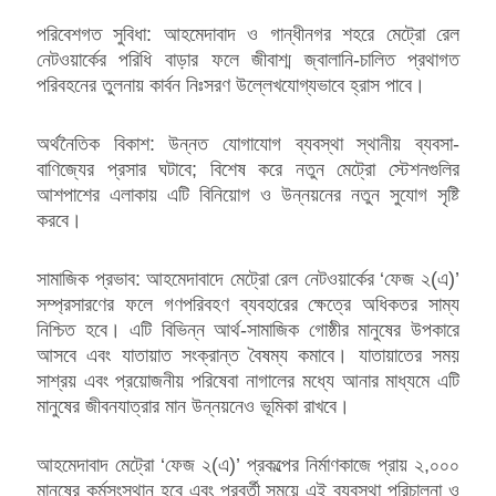
পরিবেশগত সুবিধা: আহমেদাবাদ ও গান্ধীনগর শহরে মেট্রো রেল
নেটওয়ার্কের পরিধি বাড়ার ফলে জীবাশ্ম জ্বালানি-চালিত প্রথাগত
পরিবহনের তুলনায় কার্বন নিঃসরণ উল্লেখযোগ্যভাবে হ্রাস পাবে।
অর্থনৈতিক বিকাশ: উন্নত যোগাযোগ ব্যবস্থা স্থানীয় ব্যবসা-
বাণিজ্যের প্রসার ঘটাবে; বিশেষ করে নতুন মেট্রো স্টেশনগুলির
আশপাশের এলাকায় এটি বিনিয়োগ ও উন্নয়নের নতুন সুযোগ সৃষ্টি
করবে।
সামাজিক প্রভাব: আহমেদাবাদে মেট্রো রেল নেটওয়ার্কের ‘ফেজ ২(এ)’
সম্প্রসারণের ফলে গণপরিবহণ ব্যবহারের ক্ষেত্রে অধিকতর সাম্য
নিশ্চিত হবে। এটি বিভিন্ন আর্থ-সামাজিক গোষ্ঠীর মানুষের উপকারে
আসবে এবং যাতায়াত সংক্রান্ত বৈষম্য কমাবে। যাতায়াতের সময়
সাশ্রয় এবং প্রয়োজনীয় পরিষেবা নাগালের মধ্যে আনার মাধ্যমে এটি
মানুষের জীবনযাত্রার মান উন্নয়নেও ভূমিকা রাখবে।
আহমেদাবাদ মেট্রো ‘ফেজ ২(এ)’ প্রকল্পের নির্মাণকাজে প্রায় ২,০০০
মানুষের কর্মসংস্থান হবে এবং পরবর্তী সময়ে এই ব্যবস্থা পরিচালনা ও