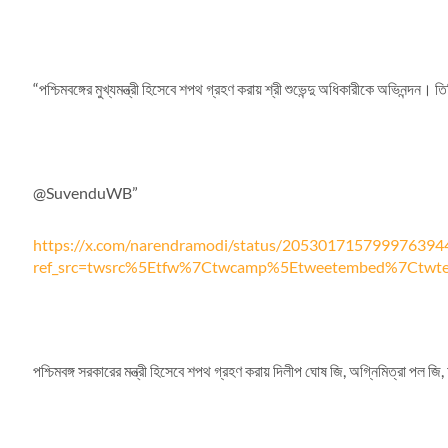
“পশ্চিমবঙ্গের মুখ্যমন্ত্রী হিসেবে শপথ গ্রহণ করায় শ্রী শুভেন্দু অধিকারীকে অভিন
@SuvenduWB”
https://x.com/narendramodi/status/205301715799976394
ref_src=twsrc%5Etfw%7Ctwcamp%5Etweetembed%7Ctwt
পশ্চিমবঙ্গ সরকারের মন্ত্রী হিসেবে শপথ গ্রহণ করায় দিলীপ ঘোষ জি, অগ্নিমিত্রা পল জ