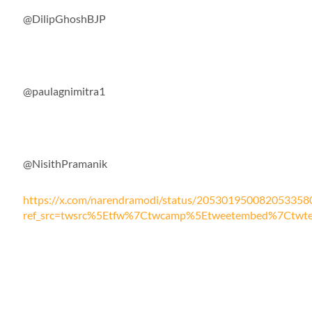
@DilipGhoshBJP
@paulagnimitra1
@NisithPramanik
https://x.com/narendramodi/status/205301950082053358
ref_src=twsrc%5Etfw%7Ctwcamp%5Etweetembed%7Ctwt