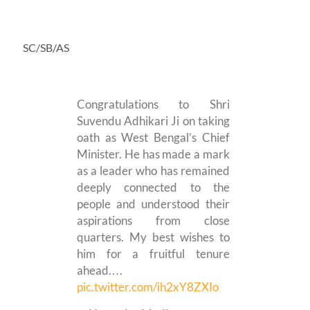
SC/SB/AS
Congratulations to Shri
Suvendu Adhikari Ji on taking
oath as West Bengal’s Chief
Minister. He has made a mark
as a leader who has remained
deeply connected to the
people and understood their
aspirations from close
quarters. My best wishes to
him for a fruitful tenure
ahead.…
pic.twitter.com/ih2xY8ZXIo