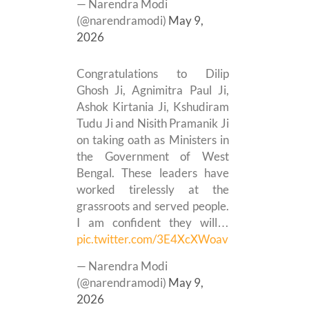
— Narendra Modi
(@narendramodi)
May 9,
2026
Congratulations to Dilip
Ghosh Ji, Agnimitra Paul Ji,
Ashok Kirtania Ji, Kshudiram
Tudu Ji and Nisith Pramanik Ji
on taking oath as Ministers in
the Government of West
Bengal. These leaders have
worked tirelessly at the
grassroots and served people.
I am confident they will…
pic.twitter.com/3E4XcXWoav
— Narendra Modi
(@narendramodi)
May 9,
2026