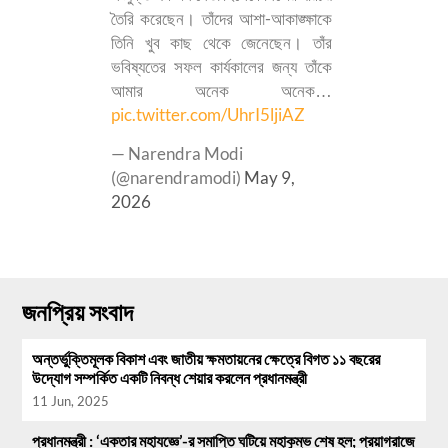
তৈরি করেছেন। তাঁদের আশা-আকাঙ্ক্ষাকে
তিনি খুব কাছ থেকে জেনেছেন। তাঁর
ভবিষ্যতের সফল কার্যকালের জন্য তাঁকে
আমার অনেক অনেক…
pic.twitter.com/UhrI5ljiAZ
— Narendra Modi
(@narendramodi)
May 9,
2026
জনপ্রিয় সংবাদ
অন্তর্ভুক্তিমূলক বিকাশ এবং জাতীয় ক্ষমতায়নের ক্ষেত্রে বিগত ১১ বছরের
উদ্যোগ সম্পর্কিত একটি নিবন্ধ শেয়ার করলেন প্রধানমন্ত্রী
11 Jun, 2025
প্রধানমন্ত্রী : ‘একতার মহাযজ্ঞে’-র সমাপ্তি ঘটিয়ে মহাকুম্ভ শেষ হল; প্রয়াগরাজে