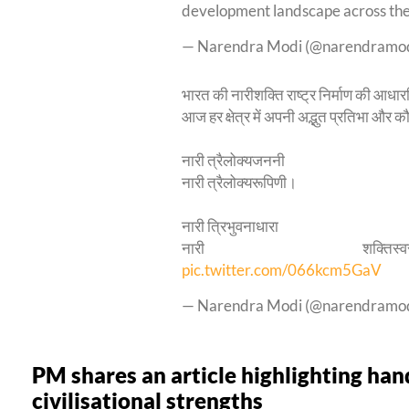
development landscape across th
— Narendra Modi (@narendramo
भारत की नारीशक्ति राष्ट्र निर्माण की आधारश
आज हर क्षेत्र में अपनी अद्भुत प्रतिभा और कौ
नारी त्रैलोक्यजननी
नारी त्रैलोक्यरूपिणी।
नारी त्रिभुवनाधारा
नारी शक्तिस्वरूप
pic.twitter.com/066kcm5GaV
— Narendra Modi (@narendramo
PM shares an article highlighting han
civilisational strengths