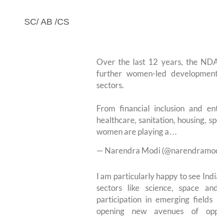
SC/ AB /CS
Over the last 12 years, the N
further women-led development.
sectors.
From financial inclusion and en
healthcare, sanitation, housing, s
women are playing a…
— Narendra Modi (@narendramo
I am particularly happy to see Ind
sectors like science, space an
participation in emerging fields
opening new avenues of oppo