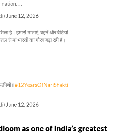
e nation.…
di)
June 12, 2026
िला है। हमारी माताएं, बहनें और बेटियां
शल से मां भारती का गौरव बढ़ा रही हैं।
िणी॥
#12YearsOfNariShakti
di)
June 12, 2026
dloom as one of India’s greatest