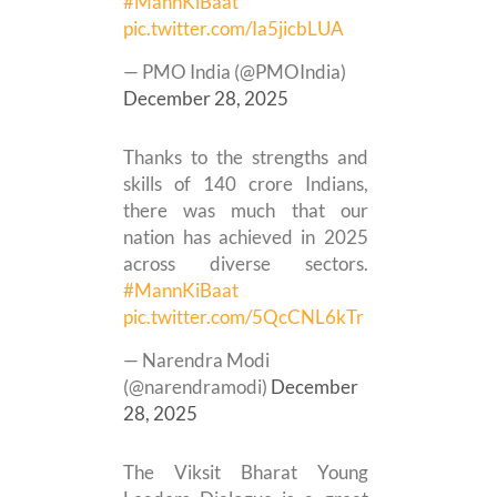
#MannKiBaat
pic.twitter.com/Ia5jicbLUA
— PMO India (@PMOIndia)
December 28, 2025
Thanks to the strengths and
skills of 140 crore Indians,
there was much that our
nation has achieved in 2025
across diverse sectors.
#MannKiBaat
pic.twitter.com/5QcCNL6kTr
— Narendra Modi
(@narendramodi)
December
28, 2025
The Viksit Bharat Young