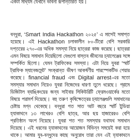
একটা মাধ্যম যেখানে ভাবনা রূপান্তরিত হয়।
বন্ধুরা, ‘Smart India Hackathon ২০২৫’ এ মাসেই সমাপ্ত
হয়েছে। এই Hackathon চলাকালীন ৮০-টিরো বেশি সরকারি
দপ্তরের ২৭০-এর অধিক সমস্যা নিয়ে ছাত্ররা কাজ করেছে। ছাত্ররা
এমন বিষয়ে সমাধান দিয়েছিলো যেগুলো বাস্তব জীবনের চ্যালেঞ্জের সঙ্গে
সম্পর্কিত ছিলো। যেমন ট্রাফিকের সমস্যা। এটা নিয়ে যুবরা ‘স্মার্ট
ট্রাফিক ম্যানেজমেন্ট’ সংক্রান্ত ভীষণ আকর্ষণীয় পারস্পেকটিভ শেয়ার
করেছে। financial fraud এবং Digital arrest-এর মতো
সমস্যার সমাধান নিয়েও যুবরা নিজেদের ধারণা তুলে ধরেছে। গ্রামে
ডিজিটাল ব্যাঙ্কিংয়ের জন্য সাইবার সিকিউরিটি ফ্রেমওয়ার্কের মতো
বিষয়ে পরামর্শ দিয়েছে। বহু তরুণ কৃষিক্ষেত্রের চ্যালেঞ্জগুলি সমাধানের
চেষ্টায় মগ্ন থেকেছে। বন্ধুরা গত সাত আট বছরে স্মার্ট ইন্ডিয়া
হ্যাকাথনে ১৩ লাখেরও বেশি ছাত্র, আর ছয় হাজারেরও বেশি
প্রতিষ্ঠান অংশ নিয়েছে। যুবরা শত শত সমস্যার যথাযথ সমাধান
দিয়েছে। এই ধরনের হ্যাকাথনের আয়োজন বিভিন্ন সময়েই করা হয়ে
থাকে। আমার যুব-বন্ধুদের কাছে অনুরোধ তারা যেন এই হ্যাকাথনে