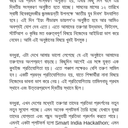
বছর এর প্রথম সংস্করণ অনুষ্ঠিত হয়, এবার কিছু দিন বাদে এর
দ্বিতীয় সংস্করণ অনুষ্ঠিত হতে যাচ্ছে। সামনের মাসের ১২ তারিখে
স্বামী বিবেকানন্দজীর
জন্মজয়ন্তী উপলক্ষে ‘জাতীয় যুব দিবস’ উদযাপিত
হবে। এই দিন ‘ইয়ং লীডারস ডায়লগ’ও অনুষ্ঠিত হবে আর আমিও
অবশ্যই যোগ দেব এতে। এতে আমাদের তরুণরা উদ্ভাবন, ফিটনেস,
স্টার্টআপ ও কৃষির মত গুরুত্বপূর্ণ বিষয়ে নিজেদের আইডিয়া ভাগ করে
নেবেন। আমি এই অনুষ্ঠানের বিষয়ে খুবই উৎসুক।
বন্ধুরা, এটা দেখে আমার ভালো লেগেছে যে এই অনুষ্ঠানে আমাদের
তরুণদের অংশগ্রহণ বাড়ছে। কিছুদিন আগেই এর সঙ্গে যুক্ত এক
ক্যুইজ প্রতিযোগিতা হয়। এতে পঞ্চাশ লক্ষেরও বেশি তরুণ সামিল
হন। একটি প্রবন্ধ প্রতিযোগিতাও হয়, যাতে শিক্ষার্থীরা নানা বিষয়ে
নিজেদের ভাবনা ভাগ করে নেয়। এই প্রতিযোগিতায় তামিলনাড়ু প্রথম
স্থানে এবং উত্তরপ্রদেশ দ্বিতীয় স্থানে ছিল।
বন্ধুরা, এখন দেশের মধ্যেই তরুণরা তাদের প্রতিভা প্রদর্শনের নতুন
নতুন সুযোগ পাচ্ছে। এমন অনেক প্লাটফর্ম তৈরি হচ্ছে যেখানে যুবরা
তাদের যোগ্যতা এবং পছন্দ অনুযায়ী প্রতিভা প্রদর্শন করতে পারে।
এমনই একটা প্লাটফর্ম হলো Smart India Hackathon;
এমন