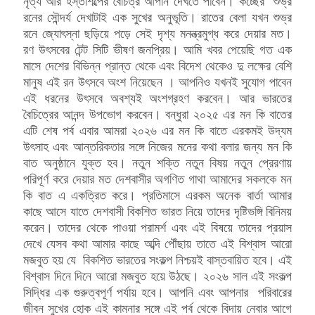
নৃত্য আর হস্তশিল্পের বৈচিত্র আপনি দেখতে পাবেন। কচ্ছের শুভ্র
রনের সৌন্দর্য দেখাটাই এক সুখের অনুভূতি। রাতের বেলা যখন শুভ্র
রনে জ্যোৎস্না ছড়িয়ে পড়ে সেই দৃশ্য মনন্ত্রমুগ্ধ করে দেয়ার মত।
রণ উৎসবের টেন্ট সিটি ভীষণ জনপ্রিয়। আমি খবর পেয়েছি গত এক
মাসে দেশের বিভিন্ন প্রান্ত থেকে এবং বিদেশ থেকেও দু লক্ষের বেশি
মানুষ এই রন উৎসবে অংশ নিয়েছেন । আপনিও যখনই সুযোগ পাবেন
এই ধরনের উৎসবে অবশ্যই অংশগ্রহণ করবেন। আর ভারতের
বৈচিত্রের আনন্দ উপভোগ করবেন। বন্ধুরা ২০২৫ এর মন কি বাতের
এটি শেষ পর্ব এবার আমরা ২০২৬ এর মন কি বাতে এরকমই উদ্যম
উৎসাহ এবং আন্তরিকতার সঙ্গে নিজের মনের কথা বলার জন্য মন কি
বাত অনুষ্ঠানে যুক্ত হব। নতুন শক্তি নতুন বিষয় নতুন প্রেরণায়
পরিপূর্ণ করে দেয়ার মত দেশবাসীর অগণিত গাথা আমাদের সকলকে মন
কি বাত এ একত্রিত করে। প্রতিমাসে এরকম অনেক বার্তা আমার
কাছে আসে যাতে দেশবাসী বিকশিত ভারত নিয়ে তাদের দৃষ্টিভঙ্গি বিনিময়
করেন। তাদের থেকে পাওয়া পরামর্শ এবং এই বিষয়ে তাদের প্রয়াস
দেখে যেসব কথা আমার কাছে অব্দি পৌঁছায় তাতে এই বিশ্বাস আরো
মজবুত হয় যে বিকশিত ভারতের সংকল্প নিশ্চয়ই বাস্তবায়িত হবে। এই
বিশ্বাস দিনে দিনে আরো মজবুত হয়ে উঠছে। ২০২৬ সাল এই সংকল্প
সিদ্ধির এক গুরুত্বপূর্ণ পর্যায় হবে। আপনি এবং আপনার পরিবারের
জীবন সুখের হোক এই কামনার সঙ্গে এই পর্ব থেকে বিদায় নেবার আগে