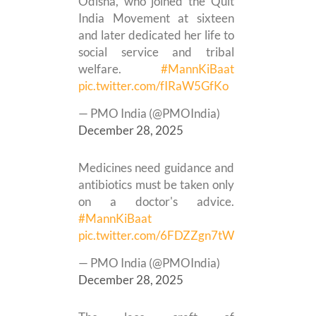
Odisha, who joined the Quit
India Movement at sixteen
and later dedicated her life to
social service and tribal
welfare.
#MannKiBaat
pic.twitter.com/fIRaW5GfKo
— PMO India (@PMOIndia)
December 28, 2025
Medicines need guidance and
antibiotics must be taken only
on a doctor's advice.
#MannKiBaat
pic.twitter.com/6FDZZgn7tW
— PMO India (@PMOIndia)
December 28, 2025