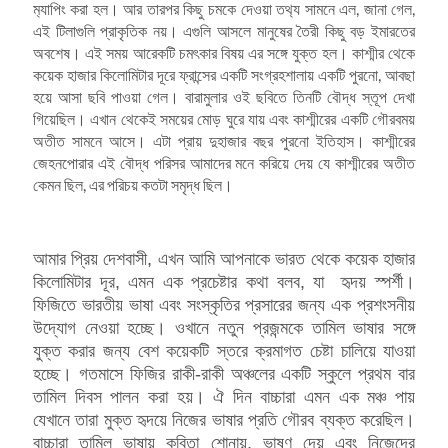
ম‍্যাপিং করা হল। আর তারপর কিছু চমকে দেওয়া তথ‍্য সামনে এল, জানা গেল,
এই টিলাগুলি প্রাকৃতিক নয়। এগুলি আসলে মানুষের তৈরী কিছু বড় ইমারতের
অবশেষ। এই সময় আরেকটি চমৎকার বিষয় এর সঙ্গে যুক্ত হল। কাশ্মীর থেকে
কয়েক হাজার কিলোমিটার দূরে ফ্রান্সের একটি সংগ্রহশালায় একটি পুরনো, আবছা
হয়ে আসা ছবি পাওয়া গেল। বারামুলার ওই ছবিতে তিনটি বৌদ্ধ স্তূপ দেখা
গিয়েছিল। এখান থেকেই সময়ের মোড় ঘুরে যায় এবং কাশ্মীরের একটি গৌরবময়
অতীত সামনে আসে। এটা প্রায় দুহাজার বছর পুরনো ইতিহাস। কাশ্মীরের
জেহনপোরার এই বৌদ্ধ পরিসর আমাদের মনে করিয়ে দেয় যে কাশ্মীরের অতীত
কেমন ছিল, এর পরিচয় কতটা সমৃদ্ধ ছিল।
আমার প্রিয় দেশবাসী, এখন আমি আপনাকে ভারত থেকে কয়েক হাজার
কিলোমিটার দূর, এমন এক প্রচেষ্টার কথা বলব, যা হৃদয় স্পর্শী।
ফিজিতে ভারতীয় ভাষা এবং সংস্কৃতির প্রসারের জন্য এক প্রশংসনীয়
উদ্যোগ নেওয়া হচ্ছে। ওখানে নতুন প্রজন্মকে তামিল ভাষার সঙ্গে
যুক্ত করার জন্য বেশ কয়েকটি স্তরে ক্রমাগত চেষ্টা চালিয়ে যাওয়া
হচ্ছে। গতমাসে ফিজির রাকী-রাকী অঞ্চলের একটি স্কুলে প্রথম বার
তামিল দিবস পালন করা হয়। ঐ দিন বাচ্চারা এমন এক মঞ্চ পায়
যেখানে তারা মুক্ত হৃদয়ে নিজের ভাষার প্রতি গৌরব ব্যক্ত করেছিল।
বাচ্চারা তামিল ভাষায় কবিতা শোনায়, ভাষণ দেয় এবং নিজেদের