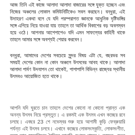
আজ তিনি এই কাজে আলাদা আলাদা বাজারের সঙ্গে যুক্ত হচ্ছেন এবং
নিজের অঞ্চলের লোকাল কমিউনিটিকেও সবল করছেন। বন্ধুরা, এই
উদাহরণ একথা বলে যে যদি পরম্পরাগত জ্ঞানকে আধুনিক দৃষ্টিভঙ্গির
সঙ্গে এগিয়ে নিয়ে যাওয়া যায় তাহলে তা আর্থিক বিকাশের বড় অবলম্বন
হয়ে ওঠে। আপনার আশেপাশেও যদি এমন সাফল্যের কাহিনী থাকে
তাহলে আমার সঙ্গে অবশ্যই শেয়ার করবেন।
বন্ধুরা, আমাদের দেশের সবচেয়ে সুন্দর বিষয় এটা যে, বছরভর সব
সময়ই দেশের কোন না কোন অঞ্চলে উৎসবের আবহ থাকে। আলাদা
আলাদা পার্বণ উদযাপন তো থাকেই, পাশাপাশি বিভিন্ন রাজ্যের স্থানীয়
উৎসবও আয়োজিত হতে থাকে।
আপনি যদি ঘুরতে চান তাহলে দেশের কোনো না কোনো প্রান্ত এক
অনন্য উৎসব নিয়ে প্রস্তুত। এ রকমই এক উৎসব এখন কচ্ছের রনে
চলছে। এবছর 23 শে নভেম্বর শুরু হয়ে আগামী কুড়ি ফেব্রুয়ারি
পর্যন্ত এই উৎসব চলবে। এখানে কচ্ছের লোকসংস্কৃতি, লোকসংগীত,