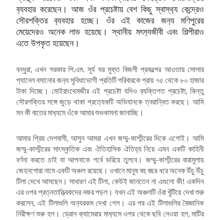
ব‍্যবহার করেছেন। আজ ওঁর প্রচেষ্টায় বেশ কিছু স্বাস্থ‍্য কেন্দ্রেও
সৌরশক্তির ব‍্যবহার হচ্ছে। ওঁর এই কাজের জন‍্য মণিপুরের
মেয়েদেরও অনেক লাভ হয়েছে। স্থানীয় মৎস‍্যজীবী এবং শিল্পীরাও
এতে উপকৃত হয়েছেন।
বন্ধুরা, এখন সরকার পি.এম. সূর্য ঘর মুফ্ত বিজলী প্রকল্পের আওতায় সোলার
প‍্যানেল বসানোর জন‍্য সুবিধাভোগী প্রতিটি পরিবারকে প্রায় ৭৫ থেকে ৮০ হাজার
টাকা দিচ্ছে। মোইরাংথেমজীর এই প্রচেষ্টা যদিও ব‍্যক্তিগত প্রচেষ্টা, কিন্তু
সৌরশক্তির সঙ্গে জুড়ে থাকা প্রত‍্যেকটি অভিযানকে ত্বরান্বিত করছে। আমি
মন কী বাতের মাধ‍্যমে ওঁকে আমার শুভকামনা জানাচ্ছি।
আমার প্রিয় দেশবাসী, আসুন আমরা এখন জম্মু-কাশ্মীরের দিকে এগোই। আমি
জম্মু-কাশ্মীরের সাংস্কৃতিক এবং ঐতিহাসিক ঐতিহ‍্য নিয়ে এমন একটি কাহিনী
বর্ণনা করতে চাই যা আপনাকে গর্বে ভরিয়ে তুলবে। জম্মু-কাশ্মীরের বারামুলায়
জেহনপোরা নামে একটি অঞ্চল রয়েছে। ওখানে মানুষ বহু বছর ধরে অনেক উঁচু উঁচু
টিলা দেখে আসছেন। সাধারণ এই টিলা, কেউই জানতেন না এগুলো কী! একদিন
এর ওপর প্রত্নতাত্ত্বিকদের নজর পড়ল। যখন এই অঞ্চলটি ওঁরা খুঁটিয়ে দেখা শুরু
করলেন, এই টিলাগুলি অন‍্যরকম দেখা গেল। এর পর এই টিলাগুলির বৈজ্ঞানিক
নিরীক্ষণ শুরু হল। ড্রোন ক‍্যামেরার মাধ‍্যমে ওপর থেকে ছবি নেওয়া হল, মাটির