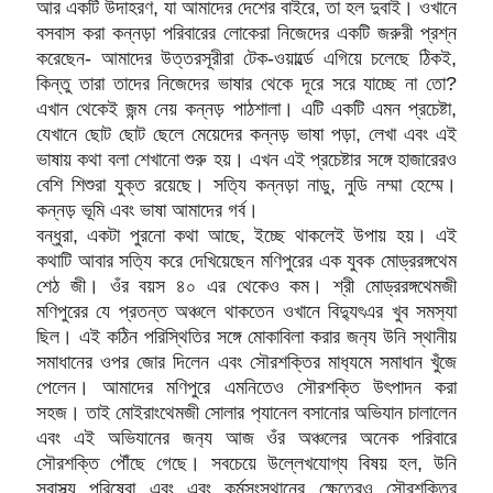
আর একটি উদাহরণ, যা আমাদের দেশের বাইরে, তা হল দুবাই। ওখানে
বসবাস করা কন্নড়া পরিবারের লোকেরা নিজেদের একটি জরুরী প্রশ্ন
করেছেন- আমাদের উত্তরসূরীরা টেক-ওয়ার্ল্ডে এগিয়ে চলেছে ঠিকই,
কিন্তু তারা তাদের নিজেদের ভাষার থেকে দূরে সরে যাচ্ছে না তো?
এখান থেকেই জন্ম নেয় কন্নড় পাঠশালা। এটি একটি এমন প্রচেষ্টা,
যেখানে ছোট ছোট ছেলে মেয়েদের কন্নড় ভাষা পড়া, লেখা এবং এই
ভাষায় কথা বলা শেখানো শুরু হয়। এখন এই প্রচেষ্টার সঙ্গে হাজারেরও
বেশি শিশুরা যুক্ত রয়েছে। সত‍্যি কন্নড়া নাডু, নুডি নম্মা হেম্মে।
কন্নড় ভূমি এবং ভাষা আমাদের গর্ব।
বন্ধুরা, একটা পুরনো কথা আছে, ইচ্ছে থাকলেই উপায় হয়। এই
কথাটি আবার সত‍্যি করে দেখিয়েছেন মণিপুরের এক যুবক মোড্ররঙ্গথেম
শেঠ জী। ওঁর বয়স ৪০ এর থেকেও কম। শ্রী মোড্ররঙ্গথেমজী
মণিপুরের যে প্রতন্ত অঞ্চলে থাকতেন ওখানে বিদ‍্যুৎএর খুব সমস‍্যা
ছিল। এই কঠিন পরিস্থিতির সঙ্গে মোকাবিলা করার জন‍্য উনি স্থানীয়
সমাধানের ওপর জোর দিলেন এবং সৌরশক্তির মাধ‍্যমে সমাধান খুঁজে
পেলেন। আমাদের মণিপুরে এমনিতেও সৌরশক্তি উৎপাদন করা
সহজ। তাই মোইরাংথেমজী সোলার প‍্যানেল বসানোর অভিযান চালালেন
এবং এই অভিযানের জন‍্য আজ ওঁর অঞ্চলের অনেক পরিবারে
সৌরশক্তি পৌঁছে গেছে। সবচেয়ে উল্লেখযোগ্য বিষয় হল, উনি
স্বাস্থ্য পরিষেবা এবং এবং কর্মসংস্থানের ক্ষেত্রেও সৌরশক্তির