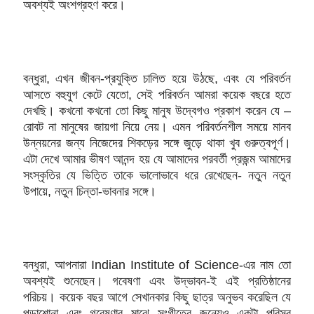
অবশ্যই অংশগ্রহণ করে।
বন্ধুরা, এখন জীবন-প্রযুক্তি চালিত হয়ে উঠছে, এবং যে পরিবর্তন
আসতে বহুযুগ কেটে যেতো, সেই পরিবর্তন আমরা কয়েক বছরে হতে
দেখছি। কখনো কখনো তো কিছু মানুষ উদ্বেগও প্রকাশ করেন যে –
রোবট না মানুষের জায়গা নিয়ে নেয়। এমন পরিবর্তনশীল সময়ে মানব
উন্নয়নের জন্য নিজেদের শিকড়ের সঙ্গে জুড়ে থাকা খুব গুরুত্বপূর্ণ।
এটা দেখে আমার ভীষণ আনন্দ হয় যে আমাদের পরবর্তী প্রজন্ম আমাদের
সংস্কৃতির যে ভিত্তি তাকে ভালোভাবে ধরে রেখেছেন- নতুন নতুন
উপায়ে,
নতুন চিন্তা-ভাবনার সঙ্গে।
বন্ধুরা, আপনারা Indian Institute of Science-এর নাম তো
অবশ্যই শুনেছেন। গবেষণা এবং উদ্ভাবন-ই এই প্রতিষ্ঠানের
পরিচয়। কয়েক বছর আগে সেখানকার কিছু ছাত্র অনুভব করেছিল যে
পড়াশোনা এবং গবেষণার মাঝে সংগীতের জন্যেও একটা পরিসর