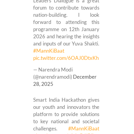
Leaders Dialogue is a great
forum to contribute towards
nation-building. I look
forward to attending this
programme on 12th January
2026 and hearing the insights
and inputs of our Yuva Shakti.
#MannKiBaat
pic.twitter.com/6OAJ0DtxKh
— Narendra Modi
(@narendramodi)
December
28, 2025
Smart India Hackathon gives
our youth and innovators the
platform to provide solutions
to key national and societal
challenges.
#MannKiBaat