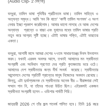
(Audio Clip- 2 বৈষ্ণবী)
বন্ধুরা, তামিল ভাষা পৃথিবীর প্রাচীনতম ভাষা। তামিল সাহিত্য ও
অত্যন্ত সমৃদ্ধ। আমি ‘মন কি বাতে’ ‘কাশী তামিল সংগমম’ এ অংশ
নেবার ইচ্ছা প্রকাশ করেছিলাম। আমার ভালো লাগছে যে আজ দেশের
অন্যান্য প্রান্তে ও বাচ্চা এবং যুবাদের মধ্যে তামিল ভাষার প্রতি
নতুন করে আগ্রহ সৃষ্টি হচ্ছে। এটাই ভাষার শক্তি, এটাই ভারতের
একতা।
বন্ধুরা, আগামী মাসে আমরা দেশের ৭৭তম সাধারণতন্ত্র দিবস উদযাপন
করব। যখনই এরকম অবসর আসে, তখনই আমাদের মন স্বাধীনতা
সংগ্রামী এবং সংবিধান প্রণেতা দের প্রতি কৃতজ্ঞতায় ভরে ওঠে।
আমাদের দেশ স্বাধীনতার জন্য দীর্ঘ সংঘর্ষ করেছে। স্বাধীনতার
আন্দোলনে দেশের প্রতিটি প্রান্তের মানুষ নিজেদের অবদান রেখেছে।
কিন্তু, এটা দুর্ভাগ্যজনক যে স্বাধীনতার অনেক বীর – বীরাঙ্গনারা সেই
সম্মান পান নি, যা তাঁদের পাওয়া উচিত ছিল। এইরকমই একজন
স্বাধীনতা সংগ্রামী হলেন – ওডিশার পার্বতী গিরি।
জানুয়ারী 2026 শে তাঁর জন্ম শতবর্ষ পালিত হবে। তিনি 16 বছর