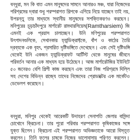
বন্ধুরা, মন কি বাত এমন মানুষদের সামনে আনারও মঞ্চ, যারা নিজেদের
পরিশ্রমের দ্বারা শুধু পরম্পরাগত শিল্পকে এগিয়ে নিয়ে যাচ্ছেন তাই নয়,
উপরন্তু তার মাধ্যমে স্থানীয় মানুষদের সশক্তিকরণও করছেন।
মনিপুরের চূড়াচাঁদপুরে মার্গারেট রামথারসিয়েম(Ramtharsiem) জি
এমনই এক প্রয়াস চালাচ্ছেন। উনি মণিপুরের পরম্পরাগত
উৎপাদনগুলিকে, সেখানকার হ্যান্ডিক্রাফ্টকে, বাঁশ ও কাঠের তৈরি
দ্রব্যকে এক বৃহৎ, প্রসারিত দৃষ্টিভঙ্গিতে দেখেছেন। এবং সেই দৃষ্টিভঙ্গি
থেকেই উনি একজন হ্যান্ডিক্রাফট আর্টিস্ট থেকে মানুষের জীবনে
পরিবর্তন আনার এক মাধ্যম হয়ে উঠেছেন। আজ মার্গারেটজির ইউনিটে
৫০ জনেরও বেশি শিল্পী কাজ করছেন এবং তারা নিজ পরিশ্রমে দিল্লি
সহ দেশের বিভিন্ন রাজ্যে তাদের নিজেদের প্রোডাক্টের এক মার্কেটও
ডেভেলপ করেছেন।
বন্ধুরা, মনিপুর থেকেই আরেকটি উদাহরণ সেনাপতি জেলার বাসিন্দা
চোখোনে ক্রিচেনা। তার পুরো পরিবার পরম্পরাগত কৃষিকাজের সঙ্গে
যুক্ত ছিলেন। ক্রিচেনা এই পরম্পরাগত অভিজ্ঞতাকে আরো বিস্তৃত
করলেন। তিনি ফুলের চাষকে নিজের ভালোবাসায় পরিণত করলেন।