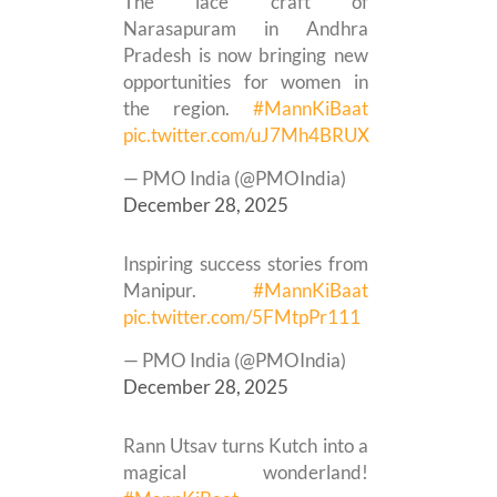
The lace craft of
Narasapuram in Andhra
Pradesh is now bringing new
opportunities for women in
the region.
#MannKiBaat
pic.twitter.com/uJ7Mh4BRUX
— PMO India (@PMOIndia)
December 28, 2025
Inspiring success stories from
Manipur.
#MannKiBaat
pic.twitter.com/5FMtpPr111
— PMO India (@PMOIndia)
December 28, 2025
Rann Utsav turns Kutch into a
magical wonderland!