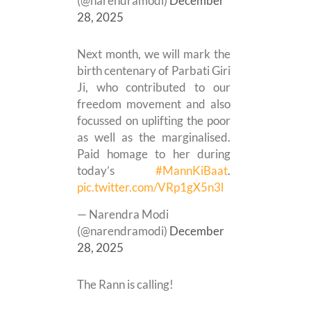
(@narendramodi)
December
28, 2025
Next month, we will mark the
birth centenary of Parbati Giri
Ji, who contributed to our
freedom movement and also
focussed on uplifting the poor
as well as the marginalised.
Paid homage to her during
today’s
#MannKiBaat
.
pic.twitter.com/VRp1gX5n3l
— Narendra Modi
(@narendramodi)
December
28, 2025
The Rann is calling!