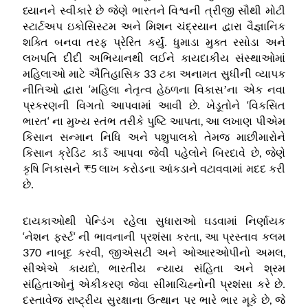
ધ્યાનને સ્વીકારે છે જેણે ભારતને વિશ્વની ત્રીજી સૌથી મોટી
સ્ટાર્ટઅપ ઇકોસિસ્ટમ અને મિશન ચંદ્રયાન દ્વારા વૈજ્ઞાનિક
શક્તિ બનવા તરફ પ્રેરિત કર્યું
.
ધુમાડા મુક્ત રસોડા અને
લખપતિ દીદી અભિયાનથી લઈને કાયદાકીય સંસ્થાઓમાં
33
મહિલાઓ માટે ઐતિહાસિક
ટકા અનામત સુધીની વ્યાપક
‘
નીતિઓ દ્વારા
મહિલા નેતૃત્વ હેઠળના વિકાસ
’
ના એક નવા
‘
પ્રકરણની વિગતો આપવામાં આવી છે
.
ખેડૂતોને
વિકસિત
‘
,
ભારત
ના મુખ્ય સ્તંભ તરીકે પુષ્ટિ આપતા
આ લખાણ પીએમ
કિસાન સન્માન નિધિ અને પશુપાલકો તેમજ માછીમારોને
,
કિસાન ક્રેડિટ કાર્ડ આપવા જેવી પહેલોને બિરદાવે છે
જેણે
₹5
કૃષિ નિકાસને
લાખ કરોડના આંકડાને વટાવવામાં મદદ કરી
છે
.
દાયકાઓથી પેન્ડિંગ રહેલા સુધારાઓ ઘડવામાં નિર્ણાયક
‘
‘
,
નેશન ફર્સ્ટ
ની ભાવનાની પ્રશંસા કરતા
આ પ્રસ્તાવ કલમ
370
,
,
નાબૂદ કરવી
જીએસટી
અને ઓઆરઓપીનો અમલ
,
સીએએ કાયદો
ભારતીય ન્યાય સંહિતા અને શ્રમ
સંહિતાઓનું એકીકરણ જેવા સીમાચિહ્નોની પ્રશંસા કરે છે
.
,
દસ્તાવેજ રાષ્ટ્રીય સુરક્ષાના ઉત્થાન પર ભારે ભાર મૂકે છે
જે