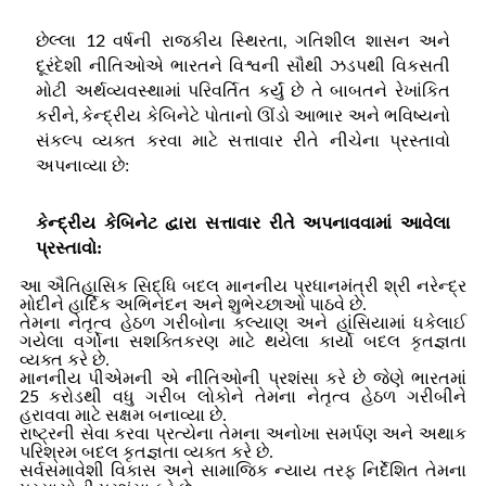
12
,
છેલ્લા
વર્ષની રાજકીય સ્થિરતા
ગતિશીલ શાસન અને
દૂરંદેશી નીતિઓએ ભારતને વિશ્વની સૌથી ઝડપથી વિકસતી
મોટી અર્થવ્યવસ્થામાં પરિવર્તિત કર્યું છે તે બાબતને રેખાંકિત
,
કરીને
કેન્દ્રીય કેબિનેટે પોતાનો ઊંડો આભાર અને ભવિષ્યનો
સંકલ્પ વ્યક્ત કરવા માટે સત્તાવાર રીતે નીચેના પ્રસ્તાવો
અપનાવ્યા છે
:
કેન્દ્રીય કેબિનેટ દ્વારા સત્તાવાર રીતે અપનાવવામાં આવેલા
પ્રસ્તાવો
:
આ ઐતિહાસિક સિદ્ધિ બદલ માનનીય પ્રધાનમંત્રી શ્રી નરેન્દ્ર
મોદીને હાર્દિક અભિનંદન અને શુભેચ્છાઓ પાઠવે છે
.
તેમના નેતૃત્વ હેઠળ ગરીબોના કલ્યાણ અને હાંસિયામાં ધકેલાઈ
ગયેલા વર્ગોના સશક્તિકરણ માટે થયેલા કાર્યો બદલ કૃતજ્ઞતા
વ્યક્ત કરે છે
.
માનનીય પીએમની એ નીતિઓની પ્રશંસા કરે છે જેણે ભારતમાં
25
કરોડથી વધુ ગરીબ લોકોને તેમના નેતૃત્વ હેઠળ ગરીબીને
હરાવવા માટે સક્ષમ બનાવ્યા છે
.
રાષ્ટ્રની સેવા કરવા પ્રત્યેના તેમના અનોખા સમર્પણ અને અથાક
પરિશ્રમ બદલ કૃતજ્ઞતા વ્યક્ત કરે છે
.
સર્વસમાવેશી વિકાસ અને સામાજિક ન્યાય તરફ નિર્દેશિત તેમના