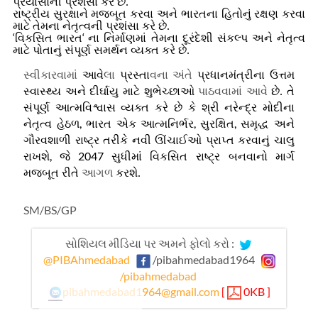
પ્રયાસોની પ્રશંસા કરે છે
.
રાષ્ટ્રીય સુરક્ષાને મજબૂત કરવા અને ભારતના હિતોનું રક્ષણ કરવા
માટે તેમના નેતૃત્વની પ્રશંસા કરે છે
.
‘
‘
વિકસિત ભારત
ના નિર્માણમાં તેમના દૂરંદેશી સંકલ્પ અને નેતૃત્વ
માટે પોતાનું સંપૂર્ણ સમર્થન વ્યક્ત કરે છે
.
સ્વીકારવામાં
આવે
લા
પ્રસ્તા
વના અંતે
પ્રધાનમંત્રીના ઉત્તમ
સ્વાસ્થ્ય અને દીર્ઘાયુ માટે શુભેચ્છાઓ
પાઠવવામાં આવે
છે
.
તે
સંપૂર્ણ આત્મવિશ્વાસ વ્યક્ત કરે છે કે શ્રી નરેન્દ્ર મોદીના
,
,
,
નેતૃત્વ હેઠળ
ભારત એક આત્મનિર્ભર
સુરક્ષિત
સમૃદ્ધ અને
ગૌરવશાળી રાષ્ટ્ર તરીકે નવી ઊંચાઈઓ પ્રાપ્ત કરવાનું ચાલુ
,
2047
રાખશે
જે
સુધીમાં વિકસિત રાષ્ટ્ર બનવાનો માર્ગ
મજબૂત રીતે
આગળ
કરશે
.
SM/BS/GP
સોશિયલ મીડિયા પર અમને ફોલો કરો :
@PIBAhmedabad
/pibahmedabad1964
/pibahmedabad
pibahmedabad1964@gmail.com
[
0KB ]