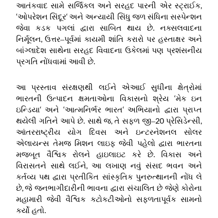
,
આતંકવાદ સામે સર્જિકલ અને સરહદ પારની એર સ્ટ્રાઈક
‘
‘
ઓપરેશન સિંદૂર
અને અન્યાયી સિંધુ જળ સંધિના સસ્પેન્શન
જેવા કડક પગલાં દ્વારા સાબિત થાય છે
.
નક્સલવાદના
,
નિર્મૂલન
ઉત્તર
–
પૂર્વમાં કાયમી શાંતિ કરારો પર હસ્તાક્ષર અને
બાંગ્લાદેશ સાથેના સરહદ વિવાદના ઉકેલમાં પણ પ્રશંસનીય
પ્રગતિ નોંધવામાં આવી છે
.
આ પ્રસ્તાવ સંરક્ષણથી લઈને એઆઈ સુધીના ક્ષેત્રોમાં
‘
ભારતની ઉત્પાદન ક્ષમતાઓના વિકાસનો શ્રેય
મેક ઇન
‘
‘
‘
ઇન્ડિયા
અને
આત્મનિર્ભર ભારત
અભિયાનો દ્વારા પ્રાપ્ત
,
20
,
થયેલી ગતિને આપે છે
.
સાથે જ
તે સફળ જી
–
પ્રેસિડેન્સી
આંતરરાષ્ટ્રીય યોગ દિવસ અને ઇન્ટરનેશનલ સોલર
એલાયન્સ તેમજ મિશન લાઇફ જેવી પહેલો દ્વારા ભારતના
મજબૂત વૈશ્વિક રોલને હાઇલાઇટ કરે છે
.
વિકાસ અને
,
વિરાસતને સાથે લઈને
આ લખાણ નવું સંસદ ભવન અને
કર્તવ્ય પથ દ્વારા પ્રતીકિત સાંસ્કૃતિક પુનરુત્થાનની નોંધ લે
,
છે
જે જનભાગીદારીની ભાવના દ્વારા સંચાલિત છે જેણે કોરોના
મહામારી જેવી વૈશ્વિક કટોકટીઓનો સફળતાપૂર્વક સામનો
કર્યો હતો
.