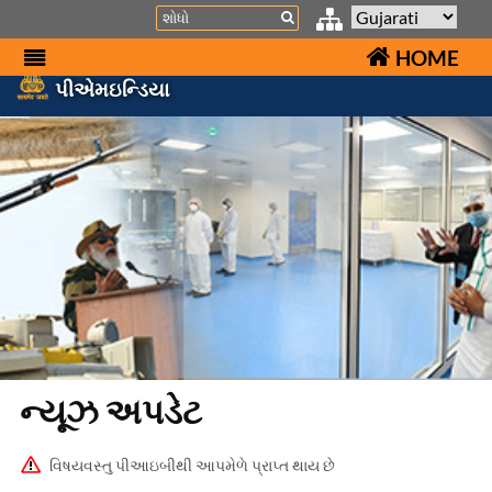
Search
HOME
પીએમઇન્ડિયા
ન્યૂઝ અપડેટ
વિષયવસ્તુ પીઆઇબીથી આપમેળે પ્રાપ્ત થાય છે