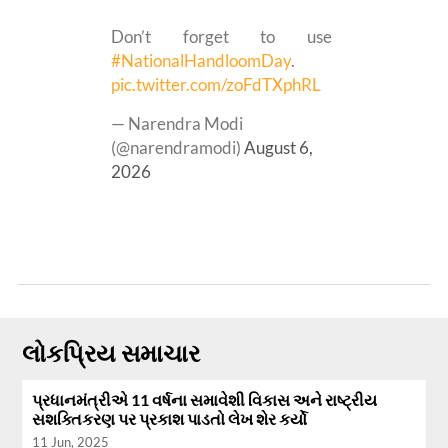
Don’t forget to use
#NationalHandloomDay
.
pic.twitter.com/zoFdTXphRL
— Narendra Modi
(@narendramodi)
August 6,
2026
લોકપ્રિય સમાચાર
પ્રધાનમંત્રીએ 11 વર્ષના સમાવેશી વિકાસ અને રાષ્ટ્રીય
સશક્તિકરણ પર પ્રકાશ પાડતો લેખ શેર કર્યો
11 Jun, 2025