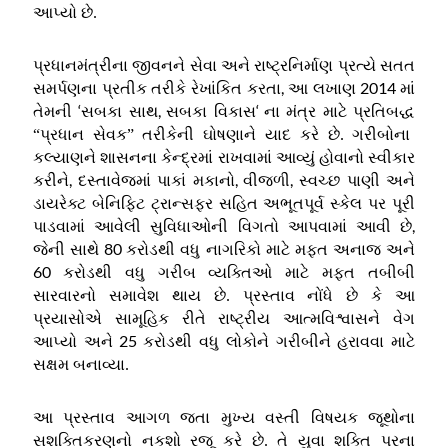
આપ્યો છે
.
પ્રધાનમંત્રીના જીવનને સેવા અને રાષ્ટ્રનિર્માણ પ્રત્યે સતત
,
2014
સમર્પણના પ્રતીક તરીકે રેખાંકિત કરતા
આ લખાણ
માં
‘
,
‘
તેમની
સબકા સાથ
સબકા વિકાસ
ના મંત્ર માટે પ્રતિબદ્ધ
“
પ્રધાન સેવક
”
તરીકેની ઘોષણાને યાદ કરે છે
.
ગરીબોના
કલ્યાણને શાસનના કેન્દ્રમાં રાખવામાં આવ્યું હોવાનો સ્વીકાર
,
,
,
કરીને
દસ્તાવેજમાં પાકાં મકાનો
વીજળી
સ્વચ્છ પાણી અને
ડાયરેક્ટ બેનિફિટ ટ્રાન્સફર સહિત અભૂતપૂર્વ સ્કેલ પર પૂરી
,
પાડવામાં આવેલી સુવિધાઓની વિગતો આપવામાં આવી છે
80
જેની સાથે
કરોડથી વધુ નાગરિકો માટે મફત અનાજ અને
60
કરોડથી વધુ ગરીબ વ્યક્તિઓ માટે મફત તબીબી
સારવારનો સમાવેશ થાય છે
.
પ્રસ્તાવ નોંધે છે કે આ
પ્રયાસોએ સામૂહિક રીતે રાષ્ટ્રીય આત્મવિશ્વાસને વેગ
25
આપ્યો અને
કરોડથી વધુ લોકોને ગરીબીને હરાવવા માટે
સક્ષમ બનાવ્યા
.
આ પ્રસ્તાવ આગળ જતા મુખ્ય વસ્તી વિષયક જૂથોના
સશક્તિકરણનો નકશો રજૂ કરે છે
.
તે યુવા શક્તિ પરના