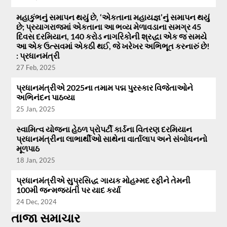
મહાકુંભનું સમાપન થયું છે, ‘એકતાના મહાયજ્ઞ’નું સમાપન થયું
છે; પ્રયાગરાજમાં એકતાના આ ભવ્ય મેળાવડાના સમગ્ર 45
દિવસ દરમિયાન, 140 કરોડ નાગરિકોની શ્રદ્ધા એક જ સમયે
આ એક ઉત્સવમાં એકઠી થઈ, જે ખરેખર અભિભૂત કરનારું છે!
: પ્રધાનમંત્રી
27 Feb, 2025
પ્રધાનમંત્રીએ 2025ના તમામ પદ્મ પુરસ્કાર વિજેતાઓને
અભિનંદન પાઠવ્યા
25 Jan, 2025
સ્વામિત્વ યોજના હેઠળ પ્રોપર્ટી કાર્ડના વિતરણ દરમિયાન
પ્રધાનમંત્રીના લાભાર્થીઓ સાથેના વાર્તાલાપ અને સંબોધનનો
મૂળપાઠ
18 Jan, 2025
પ્રધાનમંત્રીએ સુપ્રસિદ્ધ ગાયક મોહમ્મદ રફીને તેમની
100મી જન્મજયંતી પર યાદ કર્યા
24 Dec, 2024
તાજા સમાચાર