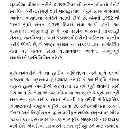
4,399
ચૂંટાયેલા પીએમ તરીકે
દિવસની સતત સેવાનો રેકોર્ડ
,
સ્થાપિત કરીને
તેમણે શ્રી જવાહરલાલ નેહરુ દ્વારા રાખવામાં
,
1952
આવેલા અગાઉના રેકોર્ડને વટાવી દીધો છે
જેમણે
થી
1964
4,398
સુધી સતત
દિવસ સેવા આપી હતી
.
આ
પ્રસ્તાવમાં જણાવાયું છે કે આ પ્રસંગ ભારતની લોકશાહી
,
ચેતના
જનવિશ્વાસ અને જનભાગીદારીની શક્તિના પ્રતીક
,
‘
તરીકે ઊભો છે
જે
રાષ્ટ્ર પ્રથમ
’
ના સંકલ્પ દ્વારા માર્ગદર્શિત
નેતા પર જનતા દ્વારા વરસાવવામાં આવેલા અભૂતપૂર્વ
સમર્થનને પ્રતિબિંબિત કરે છે
.
પ્રધાનમંત્રીને તેમના હાર્દિક અભિનંદન અને શુભેચ્છાઓ
,
પાઠવતા
આ પ્રસ્તાવ હાઇલાઇટ કરે છે કે આ સિદ્ધિ તેમના
12
નેતૃત્વ હેઠળ એનડીએ સરકારના
વર્ષ પૂર્ણ થવાની સાથે
મેળ ખાય છે
.
તેમાં એ પણ નોંધવામાં આવ્યું છે કે પ્રધાનમંત્રી
25
સરકારના વડા તરીકે સતત સેવાની
વર્ષની ઐતિહાસિક
,
,
વિશિષ્ટતાની નજીક પહોંચી રહ્યા છે
.
સંવેદનશીલતા
સંયમ
ઈરાદા અને નિર્ણાયકતા દ્વારા વર્ગીકૃત થયેલા નેતૃત્વ પર ગૌરવ
,
વ્યક્ત કરતા
સત્તાવાર લખાણ ભારપૂર્વક જણાવે છે કે છ દાયકા
પછી દેશે એનડીએ સરકારને સતત ત્રીજી ટર્મ માટે જનાદેશ