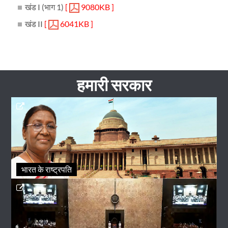
खंड I (भाग 1)
[
9080KB ]
खंड II
[
6041KB ]
हमारी सरकार
भारत के राष्ट्रपति