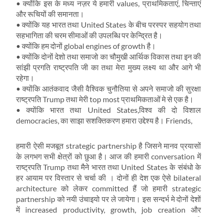
• क्योंकि इस के मध्य नज़र ये हमारी values, प्राथमिकताएं, चिन्ताएं
और रूचियों की समानता।
• क्योंकि यह भारत तथा United States के बीच परस्पर सहयोग तथा
सहभागिता की चरम सीमाओं की उपलब्धि पर केन्द्रित है।
• क्योंकि हम दोनों global engines of growth है।
• क्योंकि दोनों देशो तथा समाजो का चौमुखी आर्थिक विकास तथा इन की
सांझी प्रगति राष्ट्रपति जी का तथा मेरा मुख्य लक्ष्य था और आगे भी
रहेगा।
• क्योंकि आतंकवाद जैसी वैश्विक चुनौतिया से अपने समाजो की सुरक्षा
राष्ट्रपति Trump तथा मेरी top most प्राथमिकताओं मे से एक है।
• क्योंकि भारत तथा United States,विश्व की दो विशाल
democracies, का साझा सशक्तिकरण हमारा उद्देश्य है। Friends,
हमारी ऐसी मजबूत strategic partnership है जिसने मानव प्रयासों
के लगभग सभी क्षेत्रों को छुआ है। आज की हमारी conversation में
राष्ट्रपति Trump तथा मैने भारत तथा United States के संबंधो के
हर आयाम पर विस्तार से चर्चा की । दोनों ही देश एक ऐसे bilateral
architecture को लेकर committed हैं जो हमारी strategic
partnership को नयी उंचाइयो पर ले जायेगा। इस सन्दर्भ मे दोनों देशों
में increased productivity, growth, job creation और