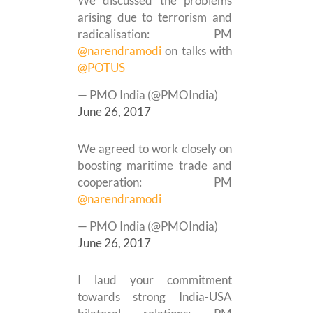
We discussed the problems
arising due to terrorism and
radicalisation: PM
@narendramodi
on talks with
@POTUS
— PMO India (@PMOIndia)
June 26, 2017
We agreed to work closely on
boosting maritime trade and
cooperation: PM
@narendramodi
— PMO India (@PMOIndia)
June 26, 2017
I laud your commitment
towards strong India-USA