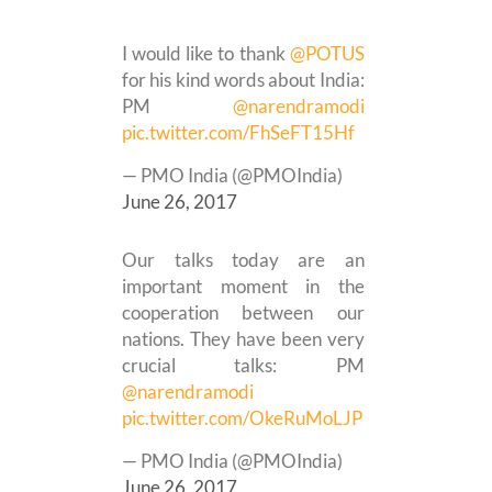
I would like to thank
@POTUS
for his kind words about India:
PM
@narendramodi
pic.twitter.com/FhSeFT15Hf
— PMO India (@PMOIndia)
June 26, 2017
Our talks today are an
important moment in the
cooperation between our
nations. They have been very
crucial talks: PM
@narendramodi
pic.twitter.com/OkeRuMoLJP
— PMO India (@PMOIndia)
June 26, 2017