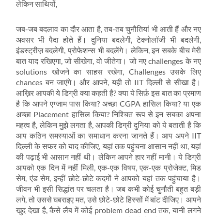
लेकिन साथियों,
जब-जब बदलाव का दौर आता है, तब-तब चुनौतियां भी आती हैं और नए
अवसर भी पैदा होते हैं। दुनिया बदलेगी, टेक्नोलॉजी भी बदलेगी,
इंडस्ट्रीज़ बदलेगी, प्रोफेशन्स भी बदलेंगे। लेकिन, इन सबके बीच मेरी
बात याद रखिएगा, जो सीखेगा, वो जीतेगा। जो नए challenges के नए
solutions खोजने का साहस रखेगा, Challenges उसके लिए
chances बन जाएंगे। और आपने, यही तो IIT दिल्ली से सीखा है।
आख़िर आपकी ये डिग्री क्या कहती है? क्या ये सिर्फ़ इस बात का प्रमाण
है कि आपने एग्जाम पास किया? अच्छा CGPA हासिल किया? या एक
अच्छा Placement हासिल किया? निश्चित रूप से इन सबका अपना
महत्व है, लेकिन मुझे लगता है, आपकी डिग्री दुनिया को ये बताती है कि
आप कठिन समस्याओं का समाधान करना जानते हैं। आप अपने IIT
दिल्ली के सफर को याद कीजिए, यहां तक पहुंचना आसान नहीं था, यहां
की पढ़ाई भी आसान नहीं थी। लेकिन आपने हार नहीं मानी। ये डिग्री
आपको एक दिन में नहीं मिली, एक-एक विषय, एक-एक प्रोजेक्ट, मिड
सेम, एंड सेम, इन्हीं छोटे-छोटे कदमों ने आपको यहां तक पहुंचाया है।
जीवन भी इसी सिद्धांत पर चलता है। जब कभी कोई चुनौती बहुत बड़ी
लगे, तो उससे घबराइए मत, उसे छोटे-छोटे हिस्सों में बांट दीजिए। आपने
खुद देखा है, कैसे लैब में कोई problem dead end तक, यानी लगने