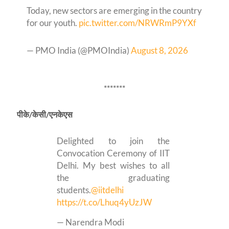
Today, new sectors are emerging in the country
for our youth.
pic.twitter.com/NRWRmP9YXf
— PMO India (@PMOIndia)
August 8, 2026
*******
पीके
/केसी/एनकेएस
Delighted to join the
Convocation Ceremony of IIT
Delhi. My best wishes to all
the graduating
students.
@iitdelhi
https://t.co/Lhuq4yUzJW
— Narendra Modi