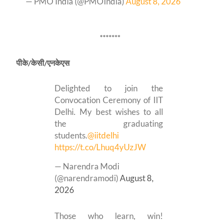
— PMO India (@PMOIndia)
August 8, 2026
*******
पीके
/केसी/एनकेएस
Delighted to join the
Convocation Ceremony of IIT
Delhi. My best wishes to all
the graduating
students.
@iitdelhi
https://t.co/Lhuq4yUzJW
— Narendra Modi
(@narendramodi)
August 8,
2026
Those who learn, win!