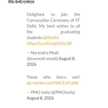
पीके
/केसी/एनकेएस
Delighted to join the
Convocation Ceremony of IIT
Delhi. My best wishes to all
the graduating
students.
@iitdelhi
https://t.co/Lhuq4yUzJW
— Narendra Modi
(@narendramodi)
August 8,
2026
Those who learn, win!
pic.twitter.com/lWCEzFLeNL
— PMO India (@PMOIndia)
August 8, 2026