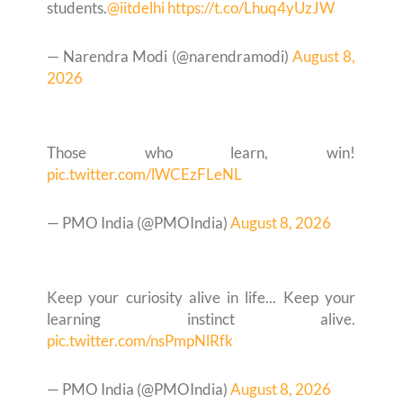
students.
@iitdelhi
https://t.co/Lhuq4yUzJW
— Narendra Modi (@narendramodi)
August 8,
2026
Those who learn, win!
pic.twitter.com/lWCEzFLeNL
— PMO India (@PMOIndia)
August 8, 2026
Keep your curiosity alive in life... Keep your
learning instinct alive.
pic.twitter.com/nsPmpNlRfk
— PMO India (@PMOIndia)
August 8, 2026