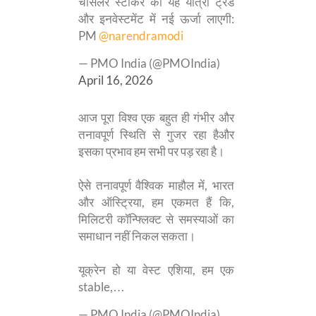
चांसलर स्टॉकर की यह यात्रा ट्रेड
और इनवेस्टमेंट में नई ऊर्जा लाएगी:
PM
@narendramodi
— PMO India (@PMOIndia)
April 16, 2026
आज पूरा विश्व एक बहुत ही गंभीर और
तनावपूर्ण स्थिति से गुजर रहा हैऔर
इसका प्रभाव हम सभी पर पड़ रहा है।
ऐसे तनावपूर्ण वैश्विक माहौल में, भारत
और ऑस्ट्रिया, हम एकमत हैं कि,
मिलिटरी कॉन्फ्लिक्ट से समस्याओं का
समाधान नहीं निकल सकता।
यूक्रेन हो या वेस्ट एशिया, हम एक
stable,…
— PMO India (@PMOIndia)