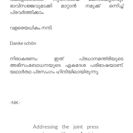
ഭാവിസജ്ജവുമാക്കി മാറ്റാൻ നമുക്ക് ഒന്നിച്ച്
പ്രവർത്തിക്കാം.
വളരെയധികം നന്ദി.
Danke schön
നിരാകരണം: ഇത് പ്രധാനമന്ത്രിയുടെ
അഭിസംബോധനയുടെ ഏകദേശ പരിഭാഷയാണ്.
യഥാർത്ഥ പ്രസംഗം ഹിന്ദിയിലായിരുന്നു.
-NK-
Addressing the joint press