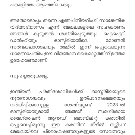
പങ്കാളിത്തം ആഴത്തിലാക്കും.
അതോടൊപ്പം തന്നെ എഞ്ചിനീയറിംഗ്, സാങ്കേതിക
വിദ്യാഭ്യാസം എന്നീ മേഖലകളിലെ സഹകരണം
ഞങ്ങൾ കൂടുതൽ ശക്തിപ്പെടുത്തും. ഐഐടി
ഡൽഹിയും ഓസ്ട്രിയയിലെ മോണ്ടൻ
സർവകലാശാലയും തമ്മിൽ ഇന്ന് ഒപ്പുവെക്കുന്ന
ധാരണാപത്രം ഈ വിജ്ഞാന കൈമാറ്റത്തിന് ഉത്തമ
ഉദാഹരണമാണ്.
സുഹൃത്തുക്കളേ,
ഇന്ത്യൻ പ്രതിഭശാലികൾക്ക് ഓസ്ട്രിയയുടെ
നൂതനാശയവും ഉത്പാദനക്ഷമതയും
വർധിപ്പിക്കാനുള്ള ശേഷിയുണ്ട്. 2023-ൽ
ഓസ്ട്രിയയുമായി ഞങ്ങൾ സമഗ്രമായ
മൈഗ്രേഷൻ ആൻഡ് മൊബിലിറ്റി കരാറിൽ
ഒപ്പുവെച്ചിരുന്നു. ഈ കരാറിന് കീഴിൽ നഴ്സിംഗ്
മേഖലയിലെ പ്രൊഫഷണലുകളുടെ സേവനവും