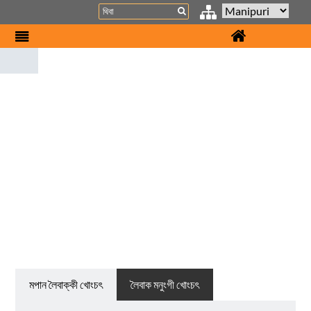
Search
HOME
প্রধানমন্ত্রীগী খোংচৎ
মপান লৈবাক্কী খোংচৎ
লৈবাক মনুংগী খোংচৎ