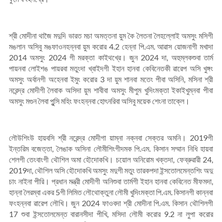
শ্রী মোদীনা থাজৈ মদুদি ভারত মচা অমত্তনা য়ুম কৈ লৈতনা লৈহল্লোই অমসুং মসিগী
মঙলান অসিবু মঙফাওনহন্নবা য়ুম করোর 4.2 হেন্না পি.এম. আৱাস য়োজনাগী মখাদা
2014 অমসুং 2024 গী মরক্তা কাইথখ্রে। জুন 2024 দা, অহুম্লকশুবা তার্ম
পায়নবা লোইশঙ পায়রবা মতুংদা খ্বাইদগী ইহান হানবা কেবিনেতকী ৱারেপ অসি খুঙ্গং
অমসুং অর্বানগী অহেনবা ইমুং করোর 3 দা য়ুম শানবা মতেং পীবা অসিনি, মসিনা শ্রী
নরেন্দ্র মোদীগী লৈবাক অসিদা য়ুম শাবীবা অমসুং মীপুম খুদিংমক্তা ইকাইখুম্নবা পীবা
অমসুং মগুন লৈবা পুন্সি মহিং ফংহন্নবা হোৎনরিবা অসিবু ময়েক শেংনা তাক্লে।
লৌউশিংউ হায়বসি শ্রী নরেন্দ্র মোদীগা য়াম্না নক্নবা সেক্তর অমনি। 2019গী
ইন্তরিম বজেত্তা, লৈঙাক অসিনা লৌমীশিংগীদমক পি.এম. কিসান সম্মান নিধি হায়বা
শেলগী তেংবাংগী থৌশিল অমা হৌদোকখি। চয়োল অনিরোম খক্তদা, ফেব্রুৱারী 24,
2019দা, থৌশিল অসি হৌদোকখি অমসুং মদুগী মতুং তারকপদা ইন্সতোলমেন্তশিং অদু
চাং নাইনা পীরি। প্রধান মন্ত্রী মোদীগী অনিশুবা তার্মগী ইহান হানবা কেবিনেত মীফমদা,
হান্না লৈরম্বা একর 5গী লিমিত লৌথোক্তুনা লৌমী খুদিংমক্তা পি.এম. কিসানগী কান্নবা
ফংহন্নবা ৱারেপ লৌখি। জুন 2024 ফাওবদা শ্রী মোদীনা পি.এম. কিসান থৌশিলগী
17 শুবা ইন্সতোলমেন্ত বারানসীদা পীখি, মসিদা লৌমী করোর 9.2 না লুপা করোর