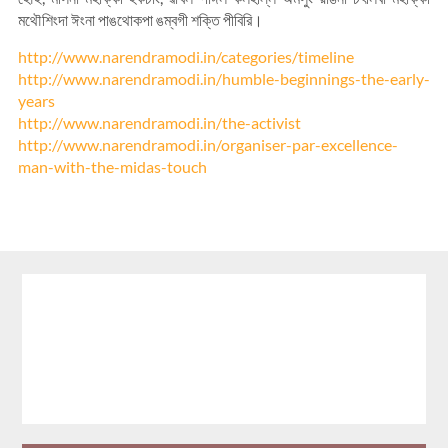
মথৌশিংদা ঈংনা পাঙথোকপা ঙম্বগী শক্তি পীবিরি।
http://www.narendramodi.in/categories/timeline
http://www.narendramodi.in/humble-beginnings-the-early-
years
http://www.narendramodi.in/the-activist
http://www.narendramodi.in/organiser-par-excellence-
man-with-the-midas-touch