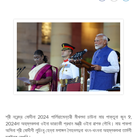
শ্রী নরেন্দ্র মোদীনা 2024 পার্লিয়ামেন্তরী মীখলদা চাউনা মায় পাক্তুনা জুন 9,
2024দা অহুম্লকশুবা ওইনা ভারতকী প্রধান মন্ত্রী ওইনা ৱাশক লৌখি। মায় পাকপা
অসিনা শ্রী মোদীগী লুচিংবু হেন্না মপাঙ্গল লৈহনলদুনা থংন-থংননা অহুম্লকশুবা তার্মগী
মরাইবক লেপখি।