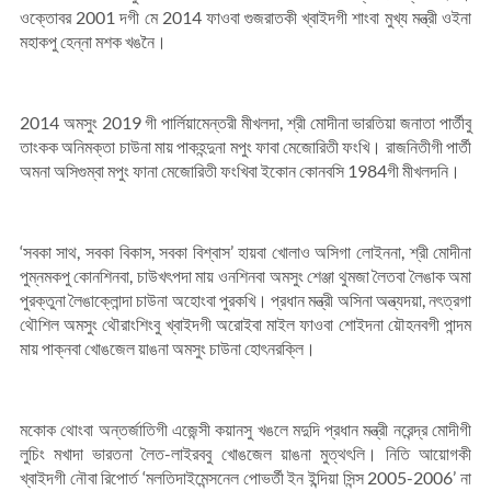
ওক্তোবর 2001 দগী মে 2014 ফাওবা গুজরাতকী খ্বাইদগী শাংবা মুখ্য মন্ত্রী ওইনা
মহাকপু হেন্না মশক খঙনৈ।
2014 অমসুং 2019 গী পার্লিয়ামেন্তরী মীখলদা, শ্রী মোদীনা ভারতিয়া জনাতা পার্তীবু
তাংকক অনিমক্তা চাউনা মায় পাকহন্দুনা মপুং ফাবা মেজোরিতী ফংখি। রাজনিতীগী পার্তী
অমনা অসিগুম্বা মপুং ফানা মেজোরিতী ফংখিবা ইকোন কোনবসি 1984গী মীখলদনি।
‘সবকা সাথ, সবকা বিকাস, সবকা বিশ্বাস’ হায়বা খোলাও অসিগা লোইননা, শ্রী মোদীনা
পুম্নমকপু কোনশিনবা, চাউখৎপদা মায় ওনশিনবা অমসুং শেঞ্জা থুমজা লৈতবা লৈঙাক অমা
পুরক্তুনা লৈঙাক্লোন্দা চাউনা অহোংবা পুরকখি। প্রধান মন্ত্রী অসিনা অন্ত্যদয়া, নৎত্রগা
থৌশিল অমসুং থৌরাংশিংবু খ্বাইদগী অরোইবা মাইল ফাওবা শোইদনা য়ৌহনবগী পান্দম
মায় পাক্নবা খোঙজেল য়াঙনা অমসুং চাউনা হোৎনরক্লি।
মকোক থোংবা অন্তর্জাতিগী এজেন্সী কয়ানসু খঙলে মদুদি প্রধান মন্ত্রী নরেন্দ্র মোদীগী
লুচিং মখাদা ভারতনা লৈত-লাইরববু খোঙজেল য়াঙনা মুত্থৎলি। নিতি আয়োগকী
খ্বাইদগী নৌবা রিপোর্ত ‘মলতিদাইমেন্সনেল পোভর্তী ইন ইন্দিয়া সিন্স 2005-2006’ না