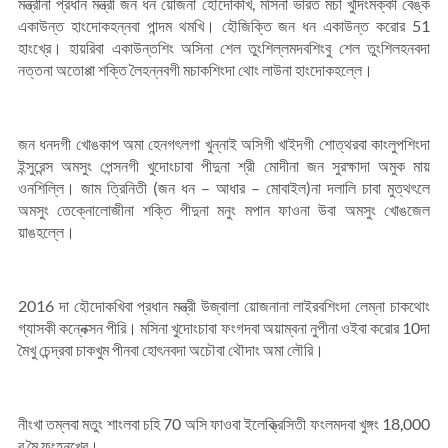
মন্ত্রীনা প্রধান মন্ত্রী জন ধন য়োজনা হৌদোকখি, মসিনা ভারত মচা খুদিংমক্কী বেঙ্ক
একাউন্ত হাংদোকহন্নবা পান্দম থমখি। হৌজিক্তি জন ধন একাউন্ত করোর 51
হাংখ্রে। হায়রিবা একাউন্তশিং অসিনা শেল তুংশিল্লমদবশিংবু শেল তুংশিলহনবদা
নত্তনা অতোপ্পা শক্তি লৈহন্নবগী মচাকশিংদা থোং লাউনা হাংদোকহল্লে।
জন ধনদগী খোঙকাপ অমা হেনগৎলগা খুন্নাই অসিগী খাইদগী শোত্থরবা কাংলুপশিংদা
ইন্সুরেন্স অমসুং পেন্সনগী খুদোংচাবা পীদুনা শ্রী মোদীনা জন সুরক্ষাদা অমুক মায়
ওনশিল্লি। জাম ত্রিনিতী (জন ধন – আধার – মোবাইল)না দলালি চাবা মুত্থৎলে
অমসুং তেক্নোলোজীনা শক্তি পীদুনা মনুং মপান ফাওনা উবা অমসুং খোঙজেল
য়াঙহল্লে।
2016 দা হৌদোকখিবা প্রধান মন্ত্রী উজ্বালা য়োজনানা লাইরবশিংদা লেম্না চাকথোং
গ্যাসকী কন্নেক্সন পীরি। মসিনা খুদোংচাবা ফংগদবা অয়াম্বনা নুপীনা ওইবা করোর 10দা
মৈখু চেন্দ্রবা চাকখুম পীনবা হোৎনবদা অচৌবা থৌদাং অমা লৌরি।
নীংখা তম্লবা মতুং শাংলবা চহি 70 অসি ফাওবা ইলেক্ত্রিসিতী ফংলমদবা খুঙ্গং 18,000
বু মৈ ফংহনখ্রে।