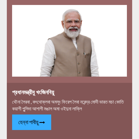
প্রধানমন্ত্রীবু খংজিনবিয়ু
থৌনা লৈরবা , কৎথোক্লবা অমসুং ফিরেপ লৈবা নরেন্দ্র মোদী ভারত মচা কোতি
কয়াগী পুন্সিদা আশাগী মঙাল অমা ওইদুনা লাক্লি
হেন্না পাবীয়ু