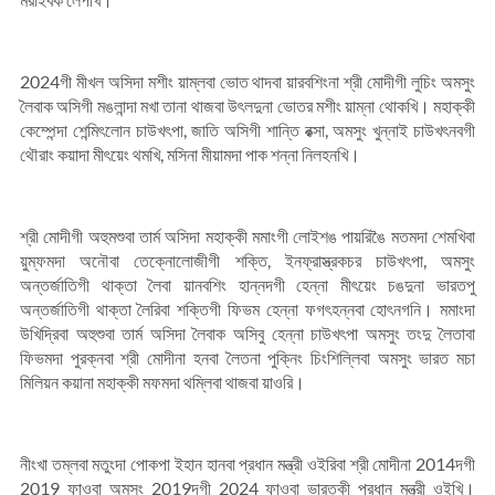
2024গী মীখল অসিদা মশীং য়াম্লবা ভোত থাদবা য়ারবশিংনা শ্রী মোদীগী লুচিং অমসুং
লৈবাক অসিগী মঙলান্দা মখা তানা থাজবা উৎলদুনা ভোতর মশীং য়াম্না থোকখি। মহাক্কী
কেম্পেন্দা শেন্মিৎলোন চাউখৎপা, জাতি অসিগী শান্তি রক্সা, অমসুং খুন্নাই চাউখৎনবগী
থৌরাং কয়াদা মীৎয়েং থমখি, মসিনা মীয়ামদা পাক শন্না নিলহনখি।
শ্রী মোদীগী অহুমশুবা তার্ম অসিদা মহাক্কী মমাংগী লোইশঙ পায়রিঙৈ মতমদা শেমখিবা
য়ুম্ফমদা অনৌবা তেক্নোলোজীগী শক্তি, ইনফ্রাস্ত্রকচর চাউখৎপা, অমসুং
অন্তর্জাতিগী থাক্তা লৈবা য়ানবশিং হান্নদগী হেন্না মীৎয়েং চঙদুনা ভারতপু
অন্তর্জাতিগী থাক্তা লৈরিবা শক্তিগী ফিভম হেন্না ফগৎহন্নবা হোৎনগনি। মমাংদা
উখিদ্রিবা অহুশুবা তার্ম অসিদা লৈবাক অসিবু হেন্না চাউখৎপা অমসুং তংদু লৈতাবা
ফিভমদা পুরক্নবা শ্রী মোদীনা হনবা লৈতনা পুক্নিং চিংশিল্লিবা অমসুং ভারত মচা
মিলিয়ন কয়ানা মহাক্কী মফমদা থম্লিবা থাজবা য়াওরি।
নীংখা তম্লবা মতুংদা পোকপা ইহান হানবা প্রধান মন্ত্রী ওইরিবা শ্রী মোদীনা 2014দগী
2019 ফাওবা অমসুং 2019দগী 2024 ফাওবা ভারতকী প্রধান মন্ত্রী ওইখি।