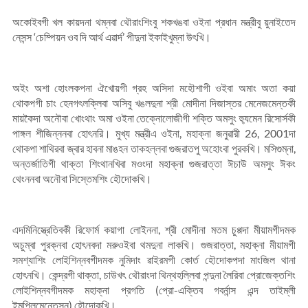
অকোইবগী খল কায়দনা থম্নবা থৌরাংশিংবু শকখঙবা ওইনা প্রধান মন্ত্রীবু য়ুনাইতেদ
নেসন্স ‘চেম্পিয়ন ওব দি আর্থ এৱার্দ’ পীদুনা ইকাইখুম্না উৎখি।
অইং অশা হোংলকপনা ঐখোয়গী গ্রহ অসিদা মহৌশাগী ওইবা অমাং অতা কয়া
থোকপগী চাং হেনগৎলক্লিবা অসিবু খঙলদুনা শ্রী মোদীনা দিজাস্তর মেনেজমেন্তকী
মায়কৈদা অনৌবা খোংথাং অমা ওইনা তেক্নোলোজীগী শক্তি অমসুং হ্যুমেন রিসোর্সকী
পাঙ্গল শীজিন্ননবা হোৎনরি। মুখ্য মন্ত্রীএ ওইনা, মহাক্না জনুৱারী 26, 2001দা
থোকপা শাথিরবা জ্বার হাবনা মাঙহন তাকহল্লবা গুজরাতপু অহোংবা পুরকখি। মসিগুম্না,
অন্তর্জাতিগী থাক্তা শিংথানখিবা মওংদা মহাক্না গুজরাত্তা ঈচাউ অমসুং ঈকং
থেংননবা অনৌবা সিস্তেমশিং হৌদোকখি।
এদমিনিস্ত্রেতিবকী রিফোর্ম কয়াগা লোইননা, শ্রী মোদীনা মতম চুপ্পদা মীয়ামগীদমক
অচুম্বা পুরক্নবা হোৎনবদা মরুওইবা থমদুনা লাকখি। গুজরাত্তা, মহাক্না মীয়ামগী
সমশ্যাশিং লোইশিন্নবগীদমক নুমিদাং ৱাইরমগী কোর্ত হৌদোকপদা মাংজিল থানা
হোৎনখি। কেন্দ্রগী থাক্তা, চাউখৎ থৌরাংদা থিন্থহল্লিবা পন্দুনা লৈরিবা প্রোজেক্তশিং
লোইশিন্নবগীদমক মহাক্না প্রগতি (প্রো-এক্তিব গবর্নান্স এন্দ তাইম্লী
ইমপ্লিমেন্তেসন) হৌদোকখি।