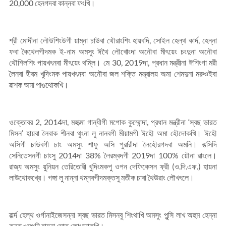
20,000 হেনগদবা কান্নবা ফংখি।
শ্রী মোদীনা লৌউশিংউগী য়াম্না চাউবা থৌরাংশিং হায়বদি, সোইল হেল্থ কার্দ, হেন্না
ফবা কৈথেলগীদমক ই-নাম অমসুং ঈথৈ লৌখোংদা অনৌবা মীৎয়েং চংদুনা অনৌবা
থৌশিলশিং পায়খৎনবা মীৎয়েং থম্লি। মে 30, 2019দা, প্রধান মন্ত্রীনা ঈশিংগা মরী
লৈনবা হীরম খুদিংমক পায়খৎনবা অনৌবা জল শক্তি মন্ত্রালয় অমা শেমদুনা মরুওইবা
ৱাশক অমা পাঙথোকখি।
ওক্তোবর 2, 2014দা, মহাত্মা গান্ধীগী মপোক কুম্মোন্দা, প্রধান মন্ত্রীনা ‘স্বছ ভারত
মিসন’ হায়বা লৈবাক শীনবা থুংনা লু নানবগী মীয়ামগী ঈহৌ অমা হৌদোকখি। ঈহৌ
অসিগী চাউবগী চাং অমসুং শাফু অসি পুৱারীদা লৈহৌরগদবা অমনি। ঙসিদি
সেনিতেসনগী চাংসু 2014দা 38% লৈরম্বদগী 2019দা 100% য়ৌনা ৱাংলে।
রাজ্য অমসুং য়ুনিয়ন তেরিতোরী খুদিংমকপু ওপন দেফিকেসন ফ্রী (ও.দি.এফ.) হায়না
লাউথোকখ্রে। গঙ্গা লু নান্না থম্নবগীদমক্তসু মতীক চাবা থৈঊরাং লৌখৎলে।
ৱার্ল্দ হেল্থ ওর্গানাইজেসন্না স্বছ ভারত মিসনবু শিংথাখি অমসুং পুন্সি লাখ অহুম হেন্না
কনবা ঙমগনি হায়না মোত ফোংদোকখি।