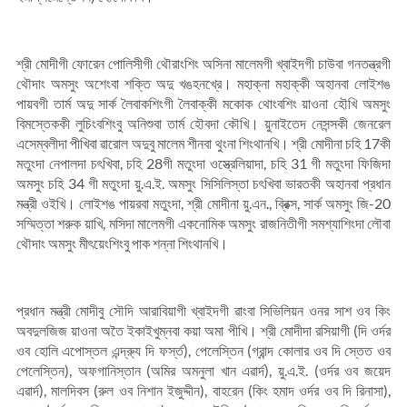
শ্রী মোদীগী ফোরেন পোলিসীগী থৌরাংশিং অসিনা মালেমগী খ্বাইদগী চাউবা গনতন্ত্রগী
থৌদাং অমসুং অশেংবা শক্তি অদু খঙহনখ্রে। মহাক্না মহাক্কী অহানবা লোইশঙ
পায়বগী তার্ম অদু সার্ক লৈবাকশিংগী লৈবাক্কী মকোক থোংবশিং য়াওনা হৌখি অমসুং
বিমস্তেককী লুচিংবশিংবু অনিশুবা তার্ম হৌবদা কৌখি। য়ুনাইতেদ নেসন্সকী জেনরেল
এসেম্বলীদা পীখিবা ৱারোল অদুবু মালেম শীনবা থুংনা শিংথানখি। শ্রী মোদীনা চহি 17কী
মতুংদা নেপালদা চৎখিবা, চহি 28গী মতুংদা ওস্ত্রেলিয়াদা, চহি 31 গী মতুংদা ফিজিদা
অমসুং চহি 34 গী মতুংদা য়ু.এ.ই. অমসুং সিসিলিস্তা চৎখিবা ভারতকী অহানবা প্রধান
মন্ত্রী ওইখি। লোইশঙ পায়রবা মতুংদা, শ্রী মোদীনা য়ু.এন., ব্রিক্স, সার্ক অমসুং জি-20
সম্মিত্তা শরুক য়াখি, মসিদা মালেমগী একনোমিক অমসুং রাজনিতীগী সমশ্যাশিংদা লৌবা
থৌদাং অমসুং মীৎয়েংশিংবু পাক শন্না শিংথানখি।
প্রধান মন্ত্রী মোদীবু সৌদি আরাবিয়াগী খ্বাইদগী ৱাংবা সিভিলিয়ন ওনর সাশ ওব কিং
অবদুলজিজ য়াওনা অতৈ ইকাইখুম্নবা কয়া অমা পীখি। শ্রী মোদীদা রসিয়াগী (দি ওর্দর
ওব হোলি এপোস্তল এন্দ্র্যু দি ফর্স্ত), পেলেস্তিন (গ্রান্দ কোলার ওব দি স্তেত ওব
পেলেস্তিন), অফগানিস্তান (অমির অমনুলা খান এৱার্দ), য়ু.এ.ই. (ওর্দর ওব জয়েদ
এৱার্দ), মালদিবস (রুল ওব নিশান ইজুদ্দীন), বাহরেন (কিং হমাদ ওর্দর ওব দি রিনাসা),