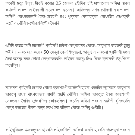
ফংবগী মতুং ইন্না, মীওই করোর 25 হেনবনা হৌখিবা চহি মাপনলোম অসিদা নাকন
কয়াদগী লাকপা লাইরবদগী নান্থোকপা ঙম্লে। অসিগুম্বা মশক থোকপা মায় পাকপা
অসিগী হোৎনজমলদি লৈত-লাইরগী মওং পুম্নমক কোকহন্নবা হোৎনরিবা লৈঙাক্কী
অচৌবা থৌশিল-থৌরাংশিংগী মহৈননি।
ঙসিদি ভারত অসি মালেমগী খ্বাইদগী চাউবা হেল্থকেয়র থৌরাং, আয়ুশ্মান ভারতকী য়ুম্বু
ওইরি। ভারত মচা করোর 50 হেন্না কোনশিল্লদুনা, আয়ুশ্মান ভারতনা খ্বাইদগী মগুন
লৈবা অমসুং মমল হোংবা হেল্থকেয়রশিং লাইরবা অমসুং নিও-মিদল ক্লাসকী ইমুংশিংদা
ফংহল্লি।
মালেমদা খ্বাইদগী মকোক থোংবা হকশেলগী জর্নেলনি হায়না খন্নরিবা লান্সেতনা আয়ুশ্মান
ভারতপু ৱাংনা থাংগৎলদুনা হায়খি মদুদি থৌশিল অসিনা ভারত্তা লৈবা হকশেলগী
সেক্তরদা লৈরিবা পেন্দবশিংবু কোকহল্লি। জর্নেল অসিনা প্রধান মন্ত্রীগী য়ুনিভর্সেল
হেল্থ কভরেজ পীবদা হেন্না মরুওইবা থম্লিবা থৌরাং অসিবু খঙবীরি।
ফাইনান্সিএল এক্সক্লুজন হায়বসি লাইরবশিংগী অকিবা অমনি হায়বসি খঙলদুনা প্রধান