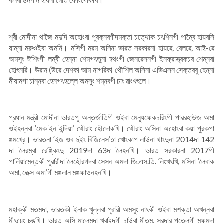
শ্রী মোদীনা থাজৈ মদুদি অহোংবা পুরক্নবগীদমক্তা চত্থোক চৎশিনগী পাম্বৈ হায়বসি
য়াম্না মরুওইবা অমনি। মসিগী মরম অসিনা ভারত সরকারনা হায়ৱে, রেলৱে, আই-ৱে
অমসুং ঈশিংগী লম্বী হেন্না শেমগৎতুনা মথংগী জেনরেসনগী ইনফ্রাস্ত্রকচর শেম্নবা
হোৎনরি। উরান (উরে দেশকা আম নাগরিক) থৌশিল অসিনা এভিএসন সেক্তরবু হেন্না
মীয়ামগা চান্নবা হেনগৎহল্লে অমসুং শম্নবগী চাং ৱাংখৎলে।
প্রধান মন্ত্রী মোদীনা ভারতপু অন্তর্জাতিগী ওইবা মেন্যুফেকচরিংগী পাৱরহাউজ অমা
ওইহন্নবা ‘মেক ইন ইন্দিয়া’ থৌরাং হৌদোকখি। থৌরাং অসিনা অহোংবা কয়া পুরকপা
ঙমখ্রে। ভারতনা ‘ইজ ওব দুইং বিজিনেস’তা খোংকাপ লাউনা থাংদুনা 2014দা 142
দা লৈরম্বা রেঙ্কিংদু 2019দা 63দা লৈহনখি। ভারত সরকারনা 2017গী
পার্লিয়ামেন্তকী পুৱারীদা লৈহৌরগদবা সেসন অমদা জি.এস.তি. লিংখৎখি, মসিনা ‘লৈবাক
অমা, তেক্স অমা’গী মঙলান মঙফাওনহনখি।
মহাক্কী মতমদা, ভারতকী ইনাক খুল্লবা পুৱারী অমসুং নাৎকী ওইবা মশক্তা অখন্নবা
মীৎয়েং চঙখি। ভারত অসি মালেমদা খ্বাইদগী চাউবা মীতম, সরদার পতেলগী মফমদা