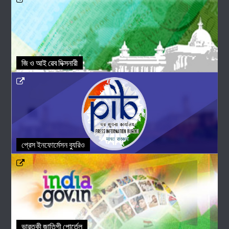
জি ও আই ৱেব দিক্সনারী
প্রেস ইনফোর্মেসন ব্যুরিও
ভারতকী জাতিগী পোর্তেল