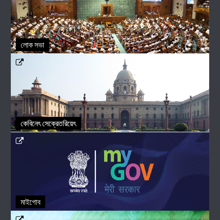
লোক সভা
কেবিনেৎ সেক্রেতরিয়েৎ
মাইগোব