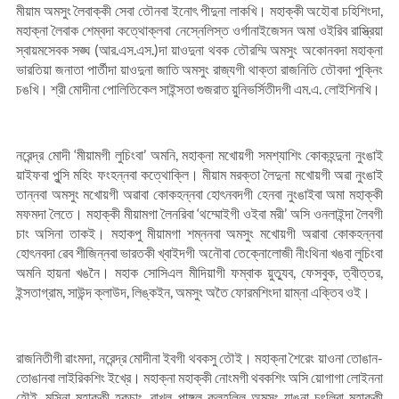
মীয়াম অমসুং লৈবাক্কী সেবা তৌনবা ইনোৎ পীদুনা লাকখি। মহাক্কী অহৌবা চহিশিংদা,
মহাক্না লৈবাক শেম্বদা কত্থোক্লবা নেস্নেলিস্ত ওর্গানাইজেসন অমা ওইরিব রাস্ত্রিয়া
স্বায়মসেবক সঙ্ঘ (আর.এস.এস.)দা য়াওদুনা থবক তৌরম্মি অমসুং অকোনবদা মহাক্না
ভারতিয়া জনাতা পার্তীদা য়াওদুনা জাতি অমসুং রাজ্যগী থাক্তা রাজনিতি তৌবদা পুক্নিং
চঙখি। শ্রী মোদীনা পোলিতিকেল সাইন্সতা গুজরাত য়ুনিভর্সিতীদগী এম.এ. লোইশিনখি।
নরেন্দ্র মোদী ‘মীয়ামগী লুচিংবা’ অমনি, মহাক্না মখোয়গী সমশ্যাশিং কোকহন্দুনা নুংঙাই
য়াইফবা পুন্সি মহিং ফংহন্নবা কত্থোক্লি। মীয়াম মরক্তা লৈদুনা মখোয়গী অৱা নুংঙাই
তান্নবা অমসুং মখোয়গী অৱাবা কোকহন্নবা হোৎনবদগী হেনবা নুংঙাইবা অমা মহাক্কী
মফমদা লৈতে। মহাক্কী মীয়ামগা লৈনরিবা ‘থম্মোইগী ওইবা মরী’ অসি ওনলাইন্দা লৈবগী
চাং অসিনা তাকই। মহাকপু মীয়ামগা শম্ননবা অমসুং মখোয়গী অৱাবা কোকহন্নবা
হোৎনবদা ৱেব শীজিন্নবা ভারতকী খ্বাইদগী অনৌবা তেক্নোলোজী নীংথিনা খঙবা লুচিংবা
অমনি হায়না খঙনৈ। মহাক সোসিএল মীদিয়াগী ফম্বাক য়ুত্যুব, ফেসবুক, ত্বীত্তর,
ইন্সতাগ্রাম, সাউন্দ ক্লাউদ, লিঙ্কইন, অমসুং অতৈ ফোরমশিংদা য়াম্না এক্তিব ওই।
রাজনিতীগী ৱাংমদা, নরেন্দ্র মোদীনা ইবগী থবকসু তৌই। মহাক্না শৈরেং য়াওনা তোঙান-
তোঙানবা লাইরিকশিং ইখ্রে। মহাক্না মহাক্কী নোংমগী থবকশিং অসি য়োগাগা লোইননা
হৌই, মসিনা মহাক্কী হকচাং, ৱাখল পাঙ্গল কলহল্লি অমসুং য়াঙনা চৎলিবা মহাক্কী