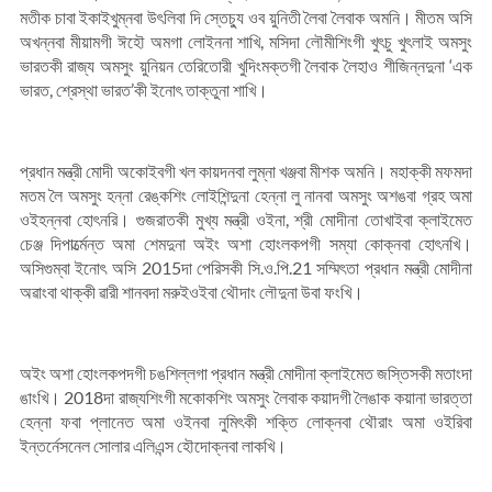
মতীক চাবা ইকাইখুম্নবা উৎলিবা দি স্তেচ্যু ওব য়ুনিতী লৈবা লৈবাক অমনি। মীতম অসি
অখন্নবা মীয়ামগী ঈহৌ অমগা লোইননা শাখি, মসিদা লৌমীশিংগী খুৎচু খুৎলাই অমসুং
ভারতকী রাজ্য অমসুং য়ুনিয়ন তেরিতোরী খুদিংমক্তগী লৈবাক লৈহাও শীজিন্নদুনা ‘এক
ভারত, শ্রেস্থা ভারত’কী ইনোৎ তাক্তুনা শাখি।
প্রধান মন্ত্রী মোদী অকোইবগী খল কায়দনবা লুম্না খঞ্জবা মীশক অমনি। মহাক্কী মফমদা
মতম লৈ অমসুং হন্না রেঙ্কশিং লোইশিন্দুনা হেন্না লু নানবা অমসুং অশঙবা গ্রহ অমা
ওইহন্নবা হোৎনরি। গুজরাতকী মুখ্য মন্ত্রী ওইনা, শ্রী মোদীনা তোখাইবা ক্লাইমেত
চেঞ্জ দিপার্ত্মেন্ত অমা শেমদুনা অইং অশা হোংলকপগী সম্যা কোক্নবা হোৎনখি।
অসিগুম্বা ইনোৎ অসি 2015দা পেরিসকী সি.ও.পি.21 সম্মিৎতা প্রধান মন্ত্রী মোদীনা
অৱাংবা থাক্কী ৱারী শানবদা মরুইওইবা থৌদাং লৌদুনা উবা ফংখি।
অইং অশা হোংলকপদগী চঙশিল্লগা প্রধান মন্ত্রী মোদীনা ক্লাইমেত জস্তিসকী মতাংদা
ঙাংখি। 2018দা রাজ্যশিংগী মকোকশিং অমসুং লৈবাক কয়াদগী লৈঙাক কয়ানা ভারত্তা
হেন্না ফবা প্লানেত অমা ওইনবা নুমিৎকী শক্তি লোক্নবা থৌরাং অমা ওইরিবা
ইন্তর্নেসনেল সোলার এলিএন্স হৌদোক্নবা লাকখি।