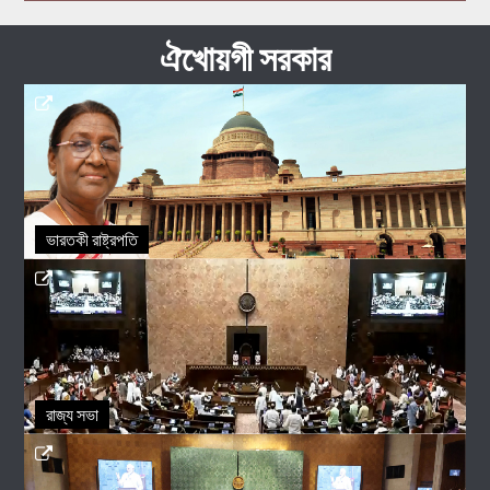
ঐখোয়গী সরকার
ভারতকী রাষ্ট্রপতি
রাজ্য সভা