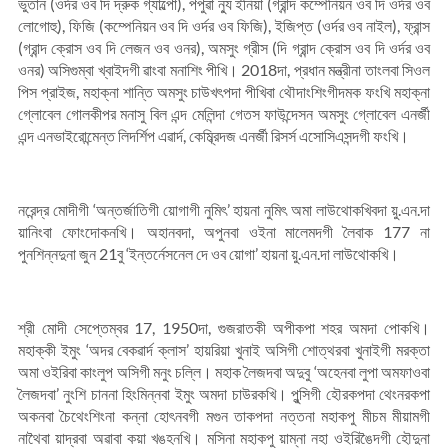
ভুতান (ওর্দর ওব দি দ্রুক গ্যাল্পো), পপুৱা ন্যু ইনিয়া (গ্রান্দ কম্পেনিয়ন ওব দি ওর্দর ওব
লোগোহু), ফিজি (কম্পেনিয়ন ওব দি ওর্দর ওব ফিজি), ইজিপ্ত (ওর্দর ওব নাইল), ফ্রান্স
(গ্রান্দ ক্রোস ওব দি লেজন ওব ওনর), অমসুং গ্রীস (দি গ্রান্দ ক্রোস ওব দি ওর্দর ওব
ওনর) অসিগুম্বা খ্বাইদগী ৱাংবা মনাশিং পীখি। 2018দা, প্রধান মন্ত্রীনা তাংলবা সিওল
পিস প্রাইজ, মহাক্না শান্তি অমসুং চাউখৎপদা পীখিবা থৌদাংশিংগীদমক ফংখি মহাক্না
গ্লোবেল গোলকীপর মনাসু বিল এন্দ মেলিন্দা গেতস ফাউন্দেসন অমসুং গ্লোবেল এনর্জী
এন্দ এনভাইরোন্মেন্ত লিদর্শিপ এৱার্দ, কেম্ব্রিদজ এনর্জী রিসর্স এসোসিএসন্দগী ফংখি।
নরেন্দ্র মোদীগী ‘অন্তর্জাতিগী য়োগাগী নুমিৎ’ হায়না নুমিৎ অমা লাউথোকখিবদা য়ু.এন.দা
য়ানিংবা ফোংদোকনখি। অহানবদা, অপুনবা ওইনা মালেমদগী লৈবাক 177 না
পুনশিন্নদুনা জুন 21বু ‘ইন্তর্নেসনেল দে ওব য়োগা’ হায়না য়ু.এন.দা লাউথোকখি।
শ্রী মোদী সেপ্তেম্বর 17, 1950দা, গুজরাতকী অপীকপা শহর অমদা পোকখি।
মহাক্কী ইমুং ‘অদর বেকৱার্দ ক্লাস’ হায়রিয়া খুনাই অসিগী শোত্থরবা খুনাইগী মরক্তা
অমা ওইরিবা কাংলুপ অসিগী মনুং চল্লি। মহাক লৈজদবা অদুবু ‘অহেনবা লুপা অমফাওবা
লৈজদবা’ নুংশি চাননা হিংমিন্নবা ইমুং অমদা চাউরকখি। পুন্সিগী হৌরকপদা থেংনরকপা
অকনবা চৈথেংশিংনা কন্না হোৎনবগী মগুন তাকপদা নত্তনা মহাকপু মীচম মীয়ামগী
নাথৈবা য়াদ্রবা অৱাবা কয়া খঙহনখি। মসিনা মহাকপু য়াম্না নহা ওইরিঙৈদগী হৌদুনা