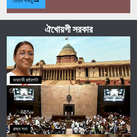
হেন্না পাবীয়ু
ঐখোয়গী সরকার
ভারতকী রাষ্ট্রপতি
রাজ্য সভা