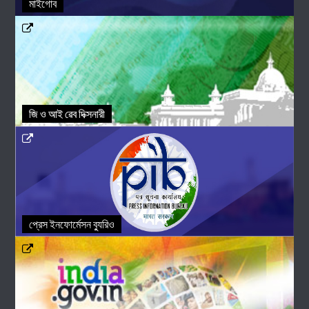
মাইগোব
জি ও আই ৱেব দিক্সনারী
প্রেস ইনফোর্মেসন ব্যুরিও