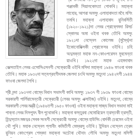
পঞ্জাবকী সিয়ালকোৎতা পোকখি। মহাক্না
লাহোর, আগরা অমসুং এলাহাবাদতা মহৈ মশিং
তমখি। মহাক্না এলাহাবাদ য়ুনিবর্সিতী
(১৯২০-১৯২১)দা লেবর প্রোব্লেমদা রিসর্চ
স্কোলর অমা ওইনা থবক তৌখি অমসুং
১৯২১দা নেস্নেল কোলেজ (মুম্বৈ)দা
ইকোনোমিক্সকী প্রোফেসর ওইখি। চহি
অদুমক্তা মহাক নন-কোওপরেসন মুবমেন্তা
য়াওখি। ১৯২২দা মহাক এহমদাবাদ
তেক্সতাইল লেবর এসোসিএসনগী সেক্রেতরী ওইখি মসিদা মহাক্না ১৯৪৬ ফাওবা থবক
তৌখি। মহাক ১৯৩২দা সত্যগ্রহগীদমক জেলদা চংখি অমসুং মতুংদা ১৯৪২দগী ১৯৪৪
ফাওবা জেলদা লৈখি।
শ্রী নন্দা ১৯৩৭দা বোম্বে বিধান সভাদগী কাখি অমসুং ১৯৩৭ গী ১৯৩৯ ফাওবা বোম্বে
সরকারগী পার্লিয়ামেন্তরী সেক্রেতরী (লেবর অমসুং এক্সাইজ) ওইখি। মতুংদা, বোম্বে
সরকারগী লেবর মন্ত্রী (১৯৪৬তগী ১৯৫০ ফাওবা) ওইনা মহাক্না সাজ্য বিধান সভাদা মাই
পাক্না লেবর দিসপ্যুৎ বীল পুথোকখি। মহাক্না কস্তুরবা মেমোরিয়েল ত্রস্তকী ত্রস্তী,
হিন্দুস্তান মজদুর সেবক সংঘগী সেক্রেতরী অমসুং বোম্বে হাউসিং বোর্দকী চেরমেন ওইনা
থৌ পুখি। মহাক নেস্নেল প্লানীং কমিতীগী মেম্বরসু ওইখি। ইন্দিয়ন নেস্নেল ত্রেদ
য়ুনিয়ন কোংগ্রেস শেম্বদা মহাক্না অচৌবা থৌদাং লৌখি অমসুং মতুংদা মসিগী