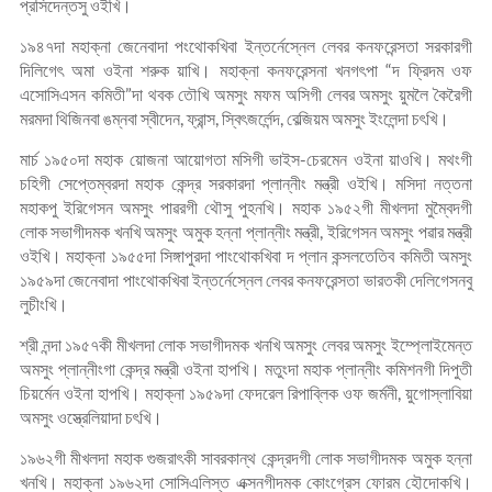
প্রসিদেন্তসু ওইখি।
১৯৪৭দা মহাক্না জেনেবাদা পংথোকখিবা ইন্তর্নেস্নেল লেবর কনফরেন্সতা সরকারগী
দিলিগেৎ অমা ওইনা শরুক য়াখি। মহাক্না কনফরেন্সনা খনগৎপা “দ ফ্রিদম ওফ
এসোসিএসন কমিতী”দা থবক তৌখি অমসুং মফম অসিগী লেবর অমসুং য়ুমলৈ কৈরৈগী
মরমদা থিজিনবা ঙম্নবা স্বীদেন, ফ্রান্স, স্বিৎজর্লেন্দ, বেল্জিয়ম অমসুং ইংলেন্দা চৎখি।
মার্চ ১৯৫০দা মহাক য়োজনা আয়োগতা মসিগী ভাইস-চেরমেন ওইনা য়াওখি। মথংগী
চহিগী সেপ্তেম্বরদা মহাক কেন্দ্র সরকারদা প্লান্নীং মন্ত্রী ওইখি। মসিদা নত্তনা
মহাকপু ইরিগেসন অমসুং পাৱরগী থৌসু পুহনখি। মহাক ১৯৫২গী মীখলদা মুম্বৈদগী
লোক সভাগীদমক খনখি অমসুং অমুক হন্না প্লান্নীং মন্ত্রী, ইরিগেসন অমসুং পৱার মন্ত্রী
ওইখি। মহাক্না ১৯৫৫দা সিঙ্গাপুরদা পাংথোকখিবা দ প্লান কন্সলতেতিব কমিতী অমসুং
১৯৫৯দা জেনেবাদা পাংথোকখিবা ইন্তর্নেস্নেল লেবর কনফরেন্সতা ভারতকী দেলিগেসনবু
লুচীংখি।
শ্রী নন্দা ১৯৫৭কী মীখলদা লোক সভাগীদমক খনখি অমসুং লেবর অমসুং ইম্প্লোইমেন্ত
অমসুং প্লান্নীংগা কেন্দ্র মন্ত্রী ওইনা হাপখি। মতুংদা মহাক প্লান্নীং কমিশনগী দিপুতী
চিয়র্মেন ওইনা হাপখি। মহাক্না ১৯৫৯দা ফেদরেল রিপাব্লিক ওফ জর্মনী, য়ুগোস্লাবিয়া
অমসুং ওস্ত্রেলিয়াদা চৎখি।
১৯৬২গী মীখলদা মহাক গুজরাৎকী সাবরকান্থ কেন্দ্রদগী লোক সভাগীদমক অমুক হন্না
খনখি। মহাক্না ১৯৬২দা সোসিএলিস্ত এক্সনগীদমক কোংগ্রেস ফোরম হৌদোকখি।