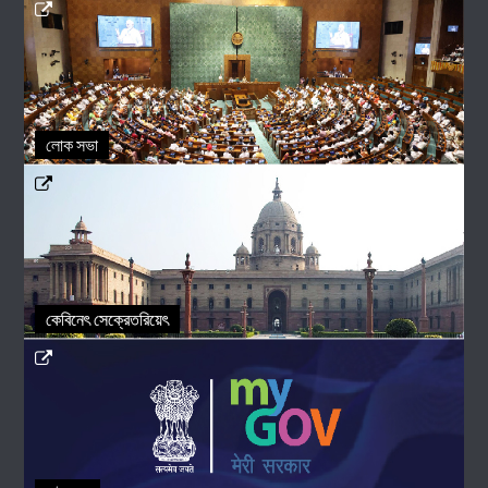
লোক সভা
কেবিনেৎ সেক্রেতরিয়েৎ