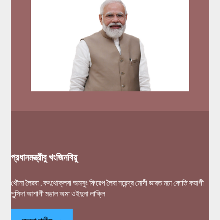
প্রধানমন্ত্রীবু খংজিনবিয়ু
থৌনা লৈরবা , কৎথোক্লবা অমসুং ফিরেপ লৈবা নরেন্দ্র মোদী ভারত মচা কোতি কয়াগী
পুন্সিদা আশাগী মঙাল অমা ওইদুনা লাক্লি