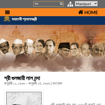
Search
HOME
ভারতকী প্রধানমন্ত্রী
শ্রী গুলজারী লাল নন্দা
জনুৱারী ১১, ১৯৬৬ – জনুৱারী ২৪, ১৯৬৬ | কংগ্রেস
শ্রী গুলজারী লাল নন্দা ১৮৯৮গী জুলাই ৪দা