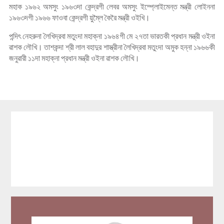
মহাক ১৯৬২ অমসুং ১৯৬৩দা কেন্দ্রগী লেবর অমসুং ইম্প্লোইমেন্ত মন্ত্রী লোইননা
১৯৬৩দগী ১৯৬৬ ফাওবা কেন্দ্রগী য়ুম্লৈ কৈরৈ মন্ত্রী ওইখি।
পন্দিৎ নেহরুনা লৈখিদ্রবা মতুংদা মহাক্না ১৯৬৪গী মে ২৭তা ভারতকী প্রধান মন্ত্রী ওইনা
ৱাশক লৌখি। তাশকন্দা শ্রী লাল বহাদুর শাস্ত্রীনা লৈখিদ্রবা মতুংদা অমুক হন্না ১৯৬৬কী
জনুৱারী ১১দা মহাক্না প্রধান মন্ত্রী ওইনা ৱাশক লৌখি।