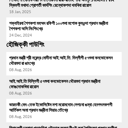
স্কিমগী মখাদা প্রোপর্তী কার্দশিং য়েন্থোকপদা থমখিবা ৱারোল
18 Jan, 2025
শক্নাইরবা শৈশকপা মহম্মদ রফিগী ১০০শুবা মপোক কুমওন্দা প্রধান মন্ত্রীনা
শৈশকপা অসি নিংশিংখ্রে
24 Dec, 2024
হৌজিক্কী পাউশিং
প্রধান মন্ত্রী শ্রী নরেন্দ্র মোদীনা আই.আই.তি. দিল্লীগী ৫৭শুবা কনভোকেসন
থৌরমদা ৱা ঙাংখ্রে
08 Aug, 2026
আই.আই.তি দিল্লিগী ৫৭শুবা কনভোকেসন থৌরমদা প্রধান মন্ত্রীনা
ফোঙদোকখিবা ৱারোল
08 Aug, 2026
ভারতকী মেদ-তেক ইকোসিষ্টেম মশা মরোমদোম লেপচবা ঙম্বা হেনগৎলকপগী
আর্তিকল অমা প্রধান মন্ত্রীনা সিয়ার তৌখ্রে
08 Aug, 2026
হিমাচলগী চম্বাদা খুদোংথিবা থৌদোক অমদা মীওই কয়া লৈখিদবদা প্রধান মন্ত্রীনা