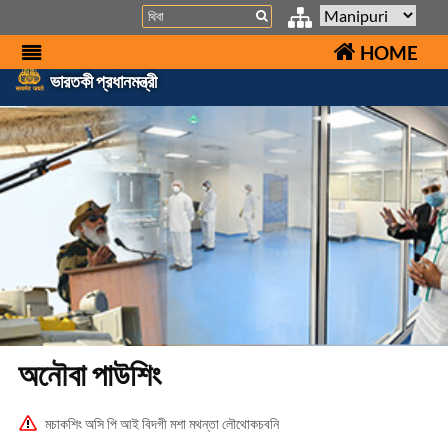
Search
HOME
ভারতকী প্রধানমন্ত্রী
অনৌবা পাউশিং
মচাকশিং অসি পি আই বিদগী মশা মথন্তা লৌথোকচবনি