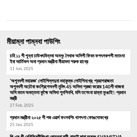
মীয়াম্না পাম্নবা পাউশিং
চহি ১১ গী পুন্না চাউখৎমিন্নবা অমসুং লৈবাক অসিগী ফিবম ফগৎলকপগী মতাংদা
ইবা আর্তিকল অমা প্রধান মন্ত্রীনা মীয়ামদা শরুক য়াখ্রে
11 Jun, 2025
‘অপুনবগী মহায়জ্ঞ’ লোইশিল্লদুনা মহাকুম্ভ লোইশিনখ্রে; প্রয়াগরাজতা
অপুনবগী অচৌবা কংগ্রিগেসনগী নুমিৎ 45 অসিদা প্রজা করোর 140গী থাজবা
অসি মতম অমত্তদা কুহ্মৈ অসিদা পুনশিনখি, মসি তশেংনা য়াম্না নুংঙাই!: প্রধান
মন্ত্রী
27 Feb, 2025
প্রধান মন্ত্রীনা ২০২৫ গী পদ্ম এৱার্দ ফংলবশিং থাগৎপা ফোঙদোকখ্রে
25 Jan, 2025
পি.এম.গী বেনিফিসরীশিংগা লোয়ননা ৱারী-ৱাতাই শাবা অমসুং SVAMITVA