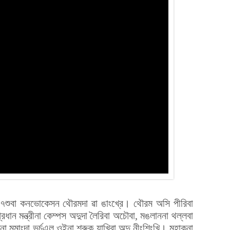
গী ৫৭শুবা কনভোকেসন থৌরমদা ৱা ঙাংখ্রে। থৌরম অসি পীরিবা
্রধান মন্ত্রীনা কেম্পস অদুদা লৈরিবা অচৌবা, মঙলাননা থল্লবা
 মমাংদা ভর্চুএল ওইনা শরুক য়াখিবা অদু নীংশিংখি। মহাক্না