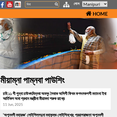
Search
লোল
HOME
মীয়াম্না পাম্নবা পাউশিং
চহি ১১ গী পুন্না চাউখৎমিন্নবা অমসুং লৈবাক অসিগী ফিবম ফগৎলকপগী মতাংদা ইবা
আর্তিকল অমা প্রধান মন্ত্রীনা মীয়ামদা শরুক য়াখ্রে
11 Jun, 2025
‘অপুনবগী মহায়জ্ঞ’ লোইশিল্লদুনা মহাকুম্ভ লোইশিনখ্রে; প্রয়াগরাজতা অপুনবগী