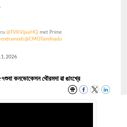
*
iru
@TVKVijayHQ
met Prime
endramodi
.
@CMOTamilnadu
11, 2026
গী ৫৭শুবা কনভোকেসন থৌরমদা ৱা ঙাংখ্রে