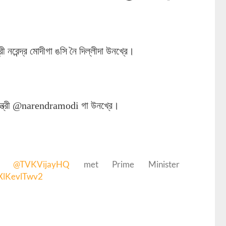
্রী নরেন্দ্র মোদীগা ঙসি নৈ দিল্লীদা উনখ্রে।
 মন্ত্রী @narendramodi গা উনখ্রে।
iru
@TVKVijayHQ
met Prime Minister
/XlKevlTwv2