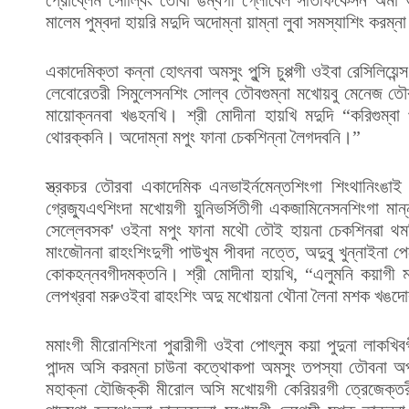
মালেম পুম্বদা হায়রি মদুদি অদোম্না য়াম্না লুবা সমস্যাশিং কর
একাদেমিক্তা কন্না হোৎনবা অমসুং পুন্সি চুপ্পগী ওইবা রেসিলিয়েন্
লেবোরেতরী সিমুলেসনশিং সোল্ব তৌবগুম্না মখোয়বু মেনেজ তৌবা 
মায়োক্ননবা খঙহনখি। শ্রী মোদীনা হায়খি মদুদি “করিগুম্বা প
থোরক্কনি। অদোম্না মপুং ফানা চেকশিন্না লৈগদবনি।”
স্ত্রকচর তৌরবা একাদেমিক এনভাইর্নমেন্তশিংগা শিংথানিংঙাই ওইব
গ্রেজ্যুএৎশিংদা মখোয়গী য়ুনিভর্সিতীগী একজামিনেসনশিংগা ম
সেল্লেবসক' ওইনা মপুং ফানা মথৌ তৌই হায়না চেকশিনৱা থমখ
মাংজৌননা ৱাহংশিংদুগী পাউখুম পীবদা নত্তে, অদুবু খুন্নাইনা 
কোকহন্নবগীদমক্তনি। শ্রী মোদীনা হায়খি, “এলুমনি কয়াগী
লেপখ্রবা মরুওইবা ৱাহংশিং অদু মখোয়না থৌনা লৈনা মশক খঙ
মমাংগী মীরোনশিংনা পুৱারীগী ওইবা পোৎলুম কয়া পুদুনা লাকখিবগ
পান্দম অসি করম্না চাউনা কত্থোকপা অমসুং তপস্যা তৌবনা অপ
মহাক্না হৌজিক্কী মীরোল অসি মখোয়গী কেরিয়রগী ত্রেজেক্ত