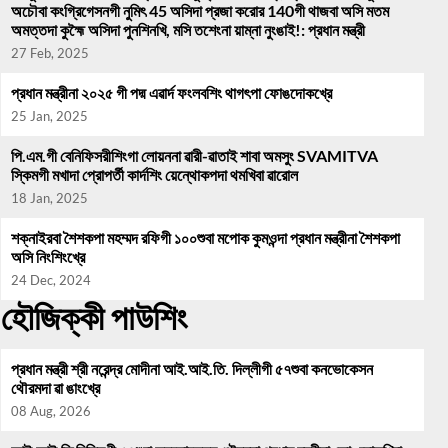
অচৌবা কংগ্রিগেসনগী নুমিৎ 45 অসিদা প্রজা করোর 140গী থাজবা অসি মতম
অমত্তদা কুহ্মৈ অসিদা পুনশিনখি, মসি তশেংনা য়াম্না নুংঙাই!: প্রধান মন্ত্রী
27 Feb, 2025
প্রধান মন্ত্রীনা ২০২৫ গী পদ্ম এৱার্দ ফংলবশিং থাগৎপা ফোঙদোকখ্রে
25 Jan, 2025
পি.এম.গী বেনিফিসরীশিংগা লোয়ননা ৱারী-ৱাতাই শাবা অমসুং SVAMITVA
স্কিমগী মখাদা প্রোপর্তী কার্দশিং য়েন্থোকপদা থমখিবা ৱারোল
18 Jan, 2025
শক্নাইরবা শৈশকপা মহম্মদ রফিগী ১০০শুবা মপোক কুমওন্দা প্রধান মন্ত্রীনা শৈশকপা
অসি নিংশিংখ্রে
24 Dec, 2024
হৌজিক্কী পাউশিং
প্রধান মন্ত্রী শ্রী নরেন্দ্র মোদীনা আই.আই.তি. দিল্লীগী ৫৭শুবা কনভোকেসন
থৌরমদা ৱা ঙাংখ্রে
08 Aug, 2026