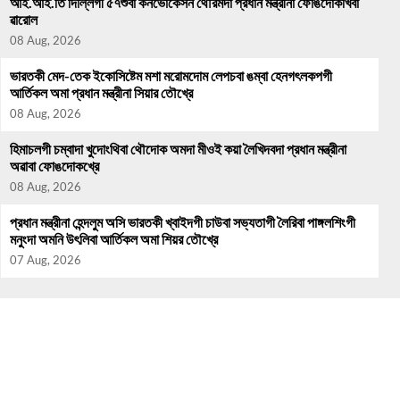
আই.আই.তি দিল্লিগী ৫৭শুবা কনভোকেসন থৌরমদা প্রধান মন্ত্রীনা ফোঙদোকখিবা
ৱারোল
08 Aug, 2026
ভারতকী মেদ-তেক ইকোসিষ্টেম মশা মরোমদোম লেপচবা ঙম্বা হেনগৎলকপগী
আর্তিকল অমা প্রধান মন্ত্রীনা সিয়ার তৌখ্রে
08 Aug, 2026
হিমাচলগী চম্বাদা খুদোংথিবা থৌদোক অমদা মীওই কয়া লৈখিদবদা প্রধান মন্ত্রীনা
অৱাবা ফোঙদোকখ্রে
08 Aug, 2026
প্রধান মন্ত্রীনা হেন্দলুম অসি ভারতকী খ্বাইদগী চাউবা সভ্যতাগী লৈরিবা পাঙ্গলশিংগী
মনুংদা অমনি উৎলিবা আর্তিকল অমা শিয়র তৌখ্রে
07 Aug, 2026