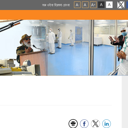
A
A
মরু ওইবা হিরমদা চোংবা
A
A
A
-
+