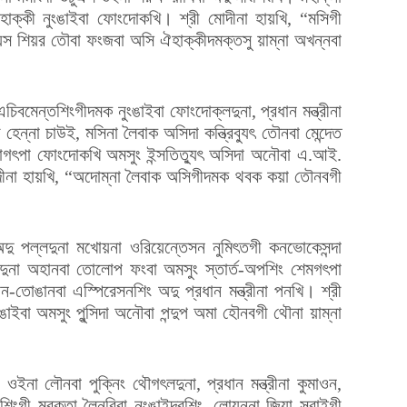
হাক্কী নুংঙাইবা ফোংদোকখি। শ্রী মোদীনা হায়খি, “মসিগী
্স শিয়র তৌবা ফংজবা অসি ঐহাক্কীদমক্তসু য়াম্না অখন্নবা
চিবমেন্তশিংগীদমক নুংঙাইবা ফোংদোক্লদুনা, প্রধান মন্ত্রীনা
হেন্না চাউই, মসিনা লৈবাক অসিদা কন্ত্রিব্যুৎ তৌনবা মেন্দেত
াগৎপা ফোংদোকখি অমসুং ইন্সতিত্যুৎ অসিদা অনৌবা এ.আই.
ীনা হায়খি, “অদোম্না লৈবাক অসিগীদমক থবক কয়া তৌনবগী
দু পল্লদুনা মখোয়না ওরিয়েন্তেসন নুমিৎতগী কনভোকেসন্দা
িংলদুনা অহানবা তোলোপ ফংবা অমসুং স্তার্ত-অপশিং শেমগৎপা
-তোঙানবা এস্পিরেসনশিং অদু প্রধান মন্ত্রীনা পনখি। শ্রী
ইবা অমসুং পুন্সিদা অনৌবা পন্দুপ অমা হৌনবগী থৌনা য়াম্না
না লৌনবা পুক্নিং থৌগৎলদুনা, প্রধান মন্ত্রীনা কুমাওন,
লশিংগী মরক্তা লৈনরিবা নুংঙাইন্দবশিং, লোয়ননা জিয়া সরাইগী