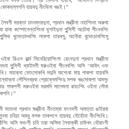
ম্না কোকহল্লগনি হায়বদু নীংথিনা খঙই।”
স লৈবগী মরক্তা চাংদম্নরদুনা, প্রধান মন্ত্রীনা নহাশিংদা অরুবা
য়াবা কম্পোনেন্তশিংদা থুগাইদুনা পুন্সিগী অচৌবা শীংনবশিং
ুন্সিদা খুদোংচাদবশিং লাকপা তারবসু, অনৌবা খুদোংচাবশিংসু
া রিএল ৱার্ল্দ সিনেরিয়োশিংগা য়েংনদুনা প্রধান মন্ত্রীনা
ান্নদনা পুন্সিগী খ্বাইদগী মরুওইবা শীংনবশিং অসি ‘আউৎ ওফ
ি। মহাক্না ফোংদোকখি মদুদি অশেংবা মায় পাকপা হায়বসি
পেন্থোক্না লৌশিনখ্রবা প্রোব্লেমশিংদু মশক খঙদোকপা অমসুং
 মায় পাকপগী মরুওইবা মরমদি মালেমনা ৱাহংশিং ওইনা লৌবা
দোকপনি।”
ী মতাংদা প্রধান মন্ত্রীনা নীংতম্বা ফংনবগী অমত্তা ঙাইরবা
ুনবা চহিচা অমবু মশক তাকপগে হায়বদু নৌহৌনা নীংশিংখি।
রীশিং অসি মথংগী চহি তরা অসিদা লৈবাক্কী চাউখৎ থৌরাংগী