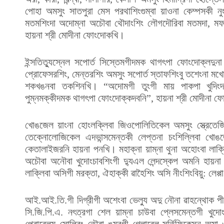
পোহা অমসুং সাতপুরা মেস পরথাশিংগুম্বা য়াওনা কেম্পসকী 
মতমশিংদা অদোম্না অচৌবা থৌদাংশিং লৌগদৌরিবা মতমদা, মফ
হায়না শ্রী মোদীনা ফোংদোকখি।
ইন্সতিত্যুস্নেল সপোর্ত সিস্তেমগীদমক থাগৎপা ফোংদোক্লদুনা প
প্রোফেসরশিং, মেন্তরশিং অমসুং সপোর্ত স্তাফশিংবু তশেংনা মখোয়
শকখঙনবা তকশিনখি। “অদোমগী তুংগী মায় পাকপা খুদিংদ
পুম্নমক্কীদমক থাগৎপা ফোংদোক্কদবনি”, হায়না শ্রী মোদীনা 
খোঙজেল য়াংনা হোংলক্লিবা জিওপোলিতিকেল অমসুং স্ত্রেতেজিক 
তেক্নোলোজিকেল এদভান্সমেন্তকী লেপ্তনা চংশিল্লিবা খ
কেতালাইজরনি হায়না পনখি। মহাক্না য়াম্না থুনা অহোংবা লাক্
অচৌবা অনৌবা খুদোংচাবশিংগী দ্যুএল লেন্দস্কেপ অমনি হায়না
লাক্লিবা অসিগী মরক্তা, ঐহাক্কী ৱাহৈশিং অসি নীংশিংবিয়ু: লেপ
আই.আই.তি.গী দিগ্রীগী অশেংবা ভেল্যু অদু নৌনা ৱাহন্থোক পীদুন
সি.জি.পি.এ. নৎত্রগা শেল য়াম্না চাউবা প্লেসমেন্তগী খুদো
প্রোব্লেম সোল্বিং তৌবা ঙম্বগী গ্লোবেল সর্তিফিকেসন অমা 