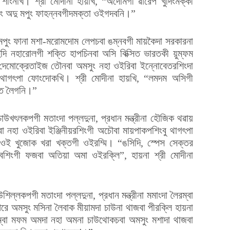
া শীংনখি। শ্রী মোদীনা হায়খি, “অদোমগী ৱারেপ খুদিংমক্কী
শিং অদু মপুং ফাহন্নবগীদমক্তা ওইগদবনি।”
মপুং ফানা মশা-মরোমদোম লেপচবা ঙম্নবগী মায়কৈদা সরকারনা
মদুদি নহারোলগী শক্তি হাপচিনবা অসি বিক্সিত ভারতকী য়ুম্ফম
 দেমোক্রেতাইজ তৌনবা অমসুং নহা ওইরিবা ইন্নোবেতরশিংদা
ংবু থাগৎপা ফোংদোকখি। শ্রী মোদীনা হায়খি, “লমদম অসিগী
্তি লৈগনি।”
 চাউখৎলকপগী মতাংদা পল্লদুনা, প্রধান মন্ত্রীনা হৌজিক থৱায়
 নহা ওইরিবা ইঞ্জিনীয়রশিংগী অচৌবা মায়পাকপশিংবু থাগৎপা
ওই খুজোক খরা খক্তগী ওইরম্মি। “ঙসিদি, স্পেস সেক্তর
বশিংগী ফজবা অতিয়া অমা ওইরক্লি”, হায়না শ্রী মোদীনা
উশিল্লকপগী মতাংদা পল্লদুনা, প্রধান মন্ত্রীনা মমাংদা লৈরম্বা
ে অমসুং মসিনা লৈবাক মীয়ামদা চাউনা থাজবা পীরক্লি হায়না
ুম্বা মফম অমদা নহা অমনা চাউথোকচবা অমসুং মশাদা থাজবা