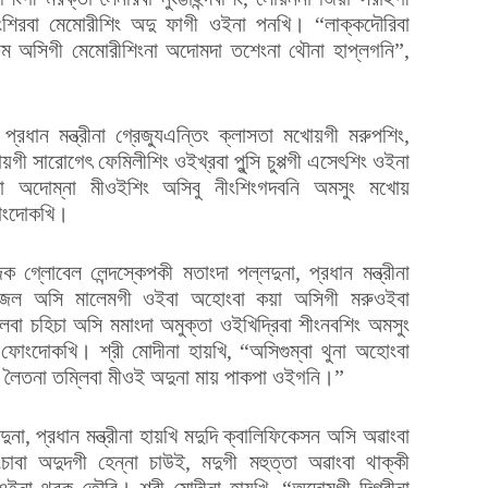
নুংশিরবা মেমোরীশিং অদু ফাগী ওইনা পনখি। “লাক্কদৌরিবা
ম অসিগী মেমোরীশিংনা অদোমদা তশেংনা থৌনা হাপ্লগনি”,
্রধান মন্ত্রীনা গ্রেজ্যুএন্তিং ক্লাসতা মখোয়গী মরুপশিং,
গী সারোগেৎ ফেমিলীশিং ওইখ্রবা পুন্সি চুপ্পগী এসেৎশিং ওইনা
া অদোম্না মীওইশিং অসিবু নীংশিংগদবনি অমসুং মখোয়
ফোংদোকখি।
গ্লোবেল লেন্দস্কেপকী মতাংদা পল্লদুনা, প্রধান মন্ত্রীনা
োঙজেল অসি মালেমগী ওইবা অহোংবা কয়া অসিগী মরুওইবা
লিবা চহিচা অসি মমাংদা অমুক্তা ওইখিদ্রিবা শীংনবশিং অমসুং
 ফোংদোকখি। শ্রী মোদীনা হায়খি, “অসিগুম্বা থুনা অহোংবা
্পা লৈতনা তম্লিবা মীওই অদুনা মায় পাকপা ওইগনি।”
া, প্রধান মন্ত্রীনা হায়খি মদুদি ক্বালিফিকেসন অসি অৱাংবা
ংচাবা অদুদগী হেন্না চাউই, মদুগী মহুত্তা অৱাংবা থাক্কী
ওইনা থবক তৌরি। শ্রী মোদীনা হায়খি, “অদোমগী দিগ্রীনা