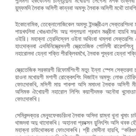
পান্দমগা হকথেংননা চান্নহন্দুনা মখোয়গী লেগেসী মশক তাক্নব
য়ুম্ফমদি লৈবাক অসিগী কান্নবা অমসুং লৈবাক অসিগী মথৌ তাব
ইকোনোমিক, তেক্নোলোজিকেল অমসুং ইন্দস্ত্রীএল সেক্তরশিংদা 
পায়খৎলিবা খোঙথাংশিং অদু পল্লদুনা প্রধান মন্ত্রীনা হায়খি 
ওইরি। মহাক্না ত্রেদিস্নেল ওইনা অথিংবা থম্লবা সেক্তরশিং
হাংদোক্নবা এদমিনিস্ত্রেসনগী স্ত্রেতেজিক পোলিসী ৱারেপশি
নহারোলদা হেন্না শক্তি পীরক্লিবমখৈ, লৈবাক পুম্বনা হেন্না শক
স্ত্রেতেজিক সরকারগী রিফোর্মশিংগী মতুং ইন্না স্পেস সেক্তরদা
য়াওনা মখোয়গী মশাগী রোক্কেৎশিং দিজাইন অমসুং লোঞ্চ তৌরিবা
ফোংদোকখি, মসিগী মায় পাকপা অসি মমাংদা লৈবাক অসিগী মী
অসিমক ঐখোয়গী নহারোল লিশিং কয়াগীদমক অনৌবা খুদোংচা
ফোংদোকখি।
সেমিকন্দক্তর মেন্যুফেকচরিংদা লৈবাক অসিদা য়াম্না থুনা খুমাং চা
থাজদবা অদু থাদোকখি। অহানবা প্রদক্সন য়ুনিৎশিং অসি থবক হৌর
মহাক্না চাউথোকচবা ফোংদোকখি। শ্রী মোদীনা হায়খি, “করিগ