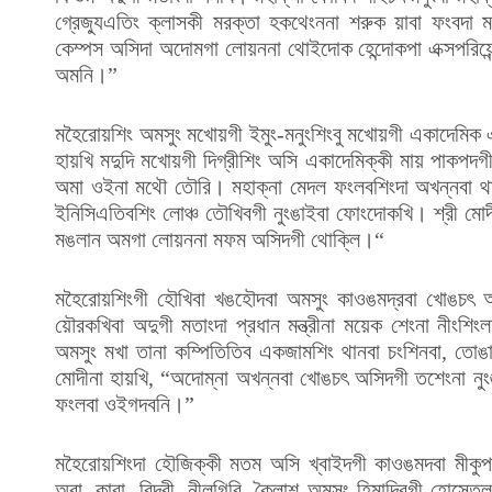
গ্রেজ্যুএতিং ক্লাসকী মরক্তা হকথেংননা শরুক য়াবা ফংবদা ম
কেম্পস অসিদা অদোমগা লোয়ননা থোইদোক হেন্দোকপা এক্সপরিয়েন
অমনি।”
মহৈরোয়শিং অমসুং মখোয়গী ইমুং-মনুংশিংবু মখোয়গী একাদেমিক এ
হায়খি মদুদি মখোয়গী দিগ্রীশিং অসি একাদেমিক্কী মায় পাকপদগী 
অমা ওইনা মথৌ তৌরি। মহাক্না মেদল ফংলবশিংদা অখন্নবা থ
ইনিসিএতিবশিং লোঞ্চ তৌখিবগী নুংঙাইবা ফোংদোকখি। শ্রী মোদ
মঙলান অমগা লোয়ননা মফম অসিদগী থোক্লি।“
মহৈরোয়শিংগী হৌখিবা খঙহৌদবা অমসুং কাওঙমদ্রবা খোঙচৎ অ
য়ৌরকখিবা অদুগী মতাংদা প্রধান মন্ত্রীনা ময়েক শেংনা নীংশ
অমসুং মখা তানা কম্পিতিতিব একজামশিং থানবা চংশিনবা, তোঙান
মোদীনা হায়খি, “অদোম্না অখন্নবা খোঙচৎ অসিদগী তশেংনা নুংঙা
ফংলবা ওইগদবনি।”
মহৈরোয়শিংদা হৌজিক্কী মতম অসি খ্বাইদগী কাওঙমদবা মীকুপ ওই
অরা, কারা, ৱিন্দ্বী, নীলগিরি, কৈলাশ অমসুং হিমাদ্রিগী হোস্তে