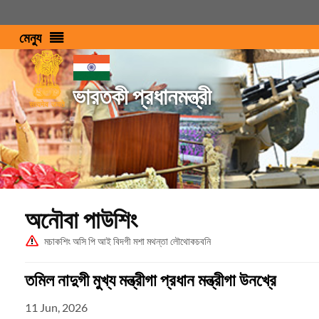
মেন্যু
ভারতকী প্রধানমন্ত্রী
অনৌবা পাউশিং
মচাকশিং অসি পি আই বিদগী মশা মথন্তা লৌথোকচবনি
তমিল নাদুগী মুখ্য মন্ত্রীগা প্রধান মন্ত্রীগা উনখ্রে
11 Jun, 2026