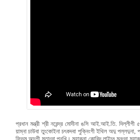
প্রধান মন্ত্রী শ্রী নরেন্দ্র মোদীনা ঙসি আই.আই.তি. দিল্লী
য়াম্না চাউবা তুংকোইনা চৎকদবা পুক্নিংগী ইথিল অদু পল্লদুনা, প
ফিভম অদুগী মতাংদা পনখি। মহাক্না কোবিদ লাইচৎ মনুংদা মহাক্না