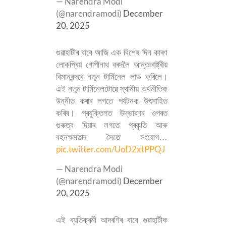
— Narendra Modi
(@narendramodi)
December
20, 2025
গুৱাহাটীৰ বাবে আজি এক বিশেষ দিন কাৰণ
লোকপ্ৰিয় গোপীনাথ বৰদলৈ আন্তঃৰাষ্ট্ৰীয়
বিমানবন্দৰে নতুন টাৰ্মিনেল লাভ কৰিলে।
এই নতুন টাৰ্মিনেলটোৱে স্থানীয় অৰ্থনীতিক
উন্নীত কৰাৰ লগতে পৰ্যটনক উৎসাহিত
কৰিব। প্ৰযুক্তিগত উদ্ভাৱনৰ ওপৰত
গুৰুত্ব দিয়াৰ লগতে প্ৰকৃতি আৰু
বহনক্ষমতাৰ সৈতে সংযোগ…
pic.twitter.com/UoD2xtPPQJ
— Narendra Modi
(@narendramodi)
December
20, 2025
এই ব্যতিক্ৰমী আদৰণিৰ বাবে গুৱাহাটীক