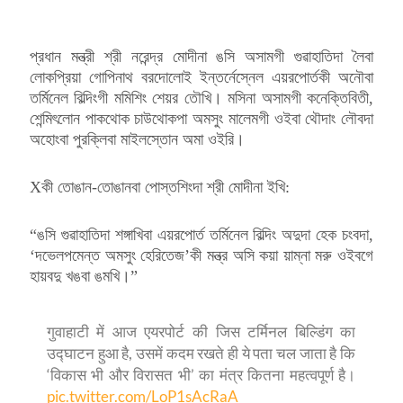
প্রধান মন্ত্রী শ্রী নরেন্দ্র মোদীনা ঙসি অসামগী গুৱাহাতিদা লৈবা
লোকপ্রিয়া গোপিনাথ বরদোলোই ইন্তর্নেস্নেল এয়রপোর্তকী অনৌবা
তর্মিনেল বিল্দিংগী মমিশিং শেয়র তৌখি। মসিনা অসামগী কনেক্তিবিতী,
শেন্মিৎলোন পাকথোক চাউথোকপা অমসুং মালেমগী ওইবা থৌদাং লৌবদা
অহোংবা পুরক্লিবা মাইলস্তোন অমা ওইরি।
Xকী তোঙান-তোঙানবা পোস্তশিংদা শ্রী মোদীনা ইখি:
“ঙসি গুৱাহাতিদা শঙ্গাখিবা এয়রপোর্ত তর্মিনেল বিল্দিং অদুদা হেক চংবদা,
‘দভেলপমেন্ত অমসুং হেরিতেজ’কী মন্ত্র অসি কয়া য়াম্না মরু ওইবগে
হায়বদু খঙবা ঙমখি।”
गुवाहाटी में आज एयरपोर्ट की जिस टर्मिनल बिल्डिंग का
उद्घाटन हुआ है, उसमें कदम रखते ही ये पता चल जाता है कि
‘विकास भी और विरासत भी’ का मंत्र कितना महत्वपूर्ण है।
pic.twitter.com/LoP1sAcRaA