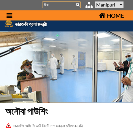
Search
HOME
ভারতকী প্রধানমন্ত্রী
অনৌবা পাউশিং
মচাকশিং অসি পি আই বিদগী মশা মথন্তা লৌথোকচবনি