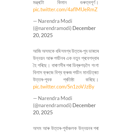
মন্ত্ৰটো কিমান গুৰুত্বপূৰ্ণ।
pic.twitter.com/4aflMUeRmZ
— Narendra Modi
(@narendramodi)
December
20, 2025
আজি অসমকে ধৰি সমগ্ৰ উত্তৰ-পূব ভাৰতৰ
উন্নয়ন আৰু পৰ্যটনৰ এক নতুন প্ৰবেশদ্বাৰ
হৈ পৰিছে। বাৰাণসীৰ পৰা ডিব্ৰুগড়লৈ গংগা
বিলাস ক্ৰুজে বিশ্ব ক্ৰুজ পৰ্যটন মানচিত্ৰত
উত্তৰ-পূবক প্ৰতিষ্ঠা কৰিছে।
pic.twitter.com/Sn1zoVJzBy
— Narendra Modi
(@narendramodi)
December
20, 2025
অসম আৰু উত্তৰ-পূৰ্বাঞ্চলক উন্নয়নৰ পৰা