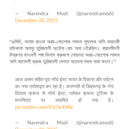
— Narendra Modi (@narendramodi)
December 20, 2025
“ঙসিদি, অসাম য়াওনা অৱাং-নোংপোক লমদম পুম্নমক অসি ভারতকী
চাউখৎপা অমসুং তুরিজমগী অনৌবা থোং অমা ওইরক্লি। বারানসীদগী
দিব্রুগর ফাওবগী গঙ্গা ভিলাস ক্রুজগা লোয়ননা অৱাং-নোংপোক লমদম
অসি মালেমগী ক্রুজ তুরিজমগী মেপতা অচেৎপা মফম অমা ফংলে।”
आज असम सहित पूरा नॉर्थ ईस्ट भारत के विकास और पर्यटन
का नया प्रवेशद्वार बन रहा है। वाराणसी से डिब्रूगढ़ के गंगा
विलास क्रूज से नॉर्थ ईस्ट, ग्लोबल क्रूज टूरिज्म के
मानचित्र पर स्थापित हो गया है।
pic.twitter.com/iFiL5k4Wie
— Narendra Modi (@narendramodi)