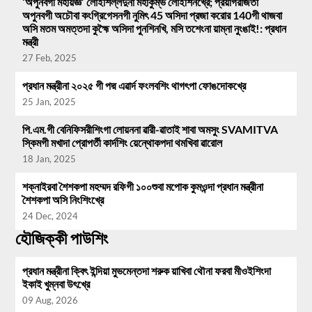
‘অপুনবগী মহায়জ্ঞ’ লোইশিল্লদুনা মহাকুম্ভ লোইশিনখ্রে; প্রয়াগরাজতা
অপুনবগী অচৌবা কংগ্রিগেসনগী নুমিৎ 45 অসিদা প্রজা করোর 140গী থাজবা
অসি মতম অমত্তদা কুহ্মৈ অসিদা পুনশিনখি, মসি তশেংনা য়াম্না নুংঙাই!: প্রধান
মন্ত্রী
27 Feb, 2025
প্রধান মন্ত্রীনা ২০২৫ গী পদ্ম এৱার্দ ফংলবশিং থাগৎপা ফোঙদোকখ্রে
25 Jan, 2025
পি.এম.গী বেনিফিসরীশিংগা লোয়ননা ৱারী-ৱাতাই শাবা অমসুং SVAMITVA
স্কিমগী মখাদা প্রোপর্তী কার্দশিং য়েন্থোকপদা থমখিবা ৱারোল
18 Jan, 2025
শক্নাইরবা শৈশকপা মহম্মদ রফিগী ১০০শুবা মপোক কুমওন্দা প্রধান মন্ত্রীনা
শৈশকপা অসি নিংশিংখ্রে
24 Dec, 2024
হৌজিক্কী পাউশিং
প্রধান মন্ত্রীনা ক্বিৎ ইন্দিয়া মুভমেন্তদা শরুক য়াখিবা থৌনা ফরবা মীওইশিংদা
ইকাই খুম্নবা উৎখ্রে
09 Aug, 2026