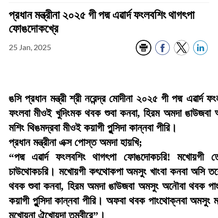
প্রধান মন্ত্রীনা ২০২৫ গী পদ্ম এৱার্দ ফংলবশিং থাগৎপা
ফোঙদোকখ্রে
25 Jan, 2025
ঙসি প্রধান মন্ত্রী শ্রী নরেন্দ্র মোদীনা ২০২৫ গী পদ্ম এৱার্
ফংলবা মীওই খুদিংমক থবক শুবা কনবা, হিরম অমদা ঙাউজবা 
মশিং থিঙমদ্রবা মীওই কয়াগী পুন্সিদা কান্নবা পীরি।
প্রধান মন্ত্রীনা এক্স পোস্ত অমদা হায়খি;
“পদ্ম এৱার্দ ফংলবশিং থাগৎপা ফোঙদোকচরি! মখোয়গী তো
চাউথোকচরি। মখোয়গী কৎথোকপা অমসুং খাংবা কনবা অসি তশেং
থবক শুবা কনবা, হিরম অমদা ঙাউজবা অমসুং অনৌবা থবক পাং
কয়াগী পুন্সিদা কান্নবা পীরি। অফবা থবক পাংথোক্নবা অমসুং 
মখোয়না ঐখোয়দা তম্বীরে”।