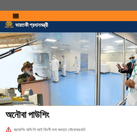
ভারতকী প্রধানমন্ত্রী
অনৌবা পাউশিং
মচাকশিং অসি পি আই বিদগী মশা মথন্তা লৌথোকচবনি