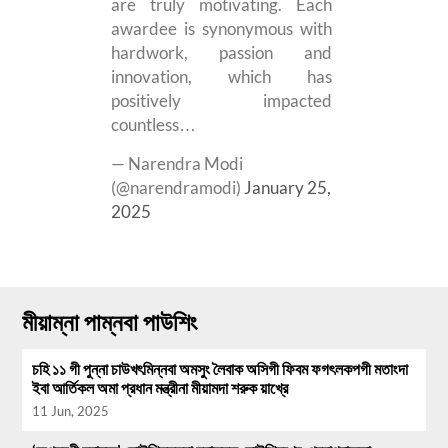
are truly motivating. Each
awardee is synonymous with
hardwork, passion and
innovation, which has
positively impacted
countless…
— Narendra Modi
(@narendramodi)
January 25,
2025
মীয়াম্না পাম্নবা পাউশিং
চহি ১১ গী পুন্না চাউখৎমিন্নবা অমসুং লৈবাক অসিগী ফিবম ফগৎলকপগী মতাংদা
ইবা আর্তিকল অমা প্রধান মন্ত্রীনা মীয়ামদা শরুক য়াখ্রে
11 Jun, 2025