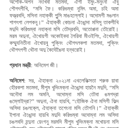
অশোক-অপন নংখিবা মতমদা, ঐগী ইমুং-মনুংনা ঐবু
শৌগৎপীখি, “মসি ফৈ। করিগুম্বা নুমিৎ অমা, চহি অমা
ফত্ত্রবদি, মসিনা নহাক্কী পুন্সি মাঙহল্লোই। অদোমগী মঙলান
শাগৎপা লেপকনু।” ঐহাক্কী কোচনা ঐঙোন্দা মসিসু তাকপীখি
মদুদি করিগুম্বা নহাক্না মসি তৌদ্রবদি, অতোপ্পনা তৌরোই।
মরম অদুনা, ঐখোয়গী অকোইবদা লৈরিবা মীওইশিং, ঐখোয়গী
কম্ম্যুনিতীনা ঐখোয়বু পুক্নিং থৌগৎলকপা মতমদা, পুক্নিং
থৌগৎপগী থৌনা অদু কৈদৌঙৈদা হন্থরোই।
প্রধান মন্ত্রী
: অনিমেশ জী।
অনিমেশ
: সর, ঐহাক্না ২০২১দা এথলেতিক্সতা শরুক য়াবা
হৌরকপা মতমদা, মীপুম খুদিংমক্না ঐঙোন্দা হায়নৈ মদুদি, “মসি
অনৌবা লম অমনি, অদোম্না মসি তৌবা ঙমগদ্রা
ঙম্লোইদ্রা?” অদুনা, ঐনা হায়খি, “হৌজিক ঐনা মসিগী ফিল্দ
অসিদা চঙলক্লে, ঐহাক্না তশেংনা মসি তৌগনি।” ঐহাক্কী
ইপানা ঐঙোন্দা হায়খি মদুদি করিগুম্বা অদোম্না লম অসিদা
চঙলবদি হন্দুনা য়েংগনু মরমদি মীপুম খুদিংমক্না মখোয়না মসি