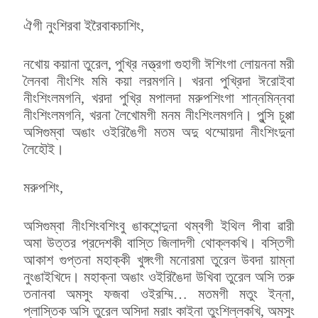
ঐগী নুংশিরবা ইরৈবাকচাশিং,
নখোয় কয়ানা তুরেল, পুখ্রি নত্ত্রগা গুহাগী ঈশিংগা লোয়ননা মরী
লৈনবা নীংশিং মমি কয়া লরমগনি। খরনা পুখ্রিদা ঈরোইবা
নীংশিংলমগনি, খরদা পুখ্রি মপালদা মরুপশিংগা শান্নমিন্নবা
নীংশিংলমগনি, খরনা লৈখোমগী মনম নীংশিংলমগনি। পুন্সি চুপ্পা
অসিগুম্বা অঙাং ওইরিঙৈগী মতম অদু থম্মোয়দা নীংশিংদুনা
লৈহৌই।
মরুপশিং,
অসিগুম্বা নীংশিংবশিংবু ঙাকশেন্দুনা থম্বগী ইথিল পীবা ৱারী
অমা উত্তর প্রদেশকী বাস্তি জিলাদগী থোক্লকখি। বস্তিগী
আকাশ গুপ্তনা মহাক্কী খুঙ্গংগী মনোরমা তুরেল উবদা য়াম্না
নুংঙাইখিদে। মহাক্না অঙাং ওইরিঙৈদা উখিবা তুরেল অসি তরু
তনানবা অমসুং ফজবা ওইরম্মি… মতমগী মতুং ইন্না,
প্লাস্তিক অসি তুরেল অসিদা মরাং কাইনা তুংশিল্লকখি, অমসুং