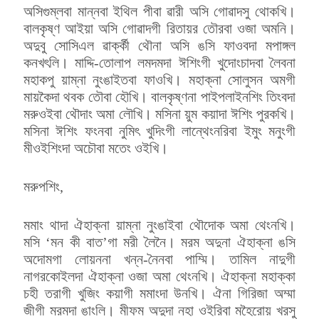
অসিগুম্লবা মান্নবা ইথিল পীবা ৱারী অসি গোৱাদসু থোকখি।
বালকৃষ্ণ আইয়া অসি গোৱাদগী রিতায়র তৌরবা ওজা অমনি।
অদুবু সোসিএল ৱার্ক্কী থৌনা অসি ঙসি ফাওবদা মপাঙ্গল
কনখৎলি। মাদ্দি-তোলাপ লমদমদা ঈশিংগী খুদোংচাদবা লৈবনা
মহাকপু য়াম্না নুংঙাইতবা ফাওখি। মহাক্না সোলুসন অমগী
মায়কৈদা থবক তৌবা হৌখি। বালকৃষ্ণনা পাইপলাইনশিং তিংবদা
মরুওইবা থৌদাং অমা লৌখি। মসিনা য়ুম কয়াদা ঈশিং পুরকখি।
মসিনা ঈশিং ফংনবা নুমিৎ খুদিংগী লান্থেংনরিবা ইমুং মনুংগী
মীওইশিংদা অচৌবা মতেং ওইখি।
মরুপশিং,
মমাং থাদা ঐহাক্না য়াম্না নুংঙাইবা থৌদোক অমা থেংনখি।
মসি ‘মন কী বাত’গা মরী লৈনৈ। মরম অদুনা ঐহাক্না ঙসি
অদোমগা লোয়ননা খন্ন-নৈনবা পাম্মি। তামিল নাদুগী
নাগরকোইলদা ঐহাক্না ওজা অমা থেংনখি। ঐহাক্না মহাক্কা
চহী তরাগী খুজিং কয়াগী মমাংদা উনখি। ঐনা গিরিজা অম্মা
জীগী মরমদা ঙাংলি। মীফম অদুদা নহা ওইরিবা মহৈরোয় খরসু