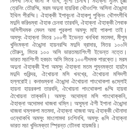
মিলখা সিংহ জীনা ঈ ওখি, নুংশা চেনখি। মহাক্না নুমিৎ চুপ্পা
ত্রেনিং তৌরম্মি, মরম অদুনা হায়রিবা থৌওংশিং অসিনা ঐঙোন্দা
ইথিল পীরম্মি। ঐহাক্কী ইপাবুংনা ঐহাকপু পুক্নিং থৌগৎপীখি
মদুদি করিগুম্বা ঐহাক চেনবা তারবদি, ঐহাক্না ঐহাক্কী লৈবাক
অসিগীদমক মেদল অমা পুরকপা অমসুং মাই পাকপা তাই।
অমসুং ঐহাক্না মিতর ১০০গী ইভেন্ত খনখিবা মতমদা, মীপুম
খুদিংমক্না ঐঙোন্দা হায়নরম্মি মদুদি ব্রাদার, মিতর ১০০দি
তৌরুনু, মিতর ১০০ অসি ভারতমচাশিংগী ইভেন্ত নত্তে।
ভারত মচাশিংগী হকচাং অসি মিতর ১০০গীদমক শারক্তে। মরম
অদুনা ঐহাক্কী ইপা অমসুং ঐহাক্না মতম পুম্নমক্তা হায়নৈ
মদুদি গুরিন্দর, ঐখোয়না মসি খনখ্রে, ঐখোয়না মসিদগী
হল্লরোই। কনাগুম্বনা ঐঙোন্দা ঐখোয়না পাংথোকপা ঙম্লোই
হায়না হায়রকপা তারবদি, ঐখোয়না পাংথোকপা ঙম্মি হায়বা
ঐখোয়না তাক্কনি। অমসুং অদোম্না মসি পাংথোক্কনি,
ঐহাক্না অদোমদা থাজবা থম্লি। অসুম্না ঐগী ইপানা ঐঙোন্দা
থাজবা থম্লকপা মতমদা, ঐহাক্না থাজবা অদু ঐহাক্কী থৌনাদা
ওন্থোকখি অমসুং মাংলোমদা চংশিনখি, অমসুং ঙসি ঐহাক্না
ভারত মচা খুদিংমক্তা স্প্রিন্ত তৌনবা হায়জরি।