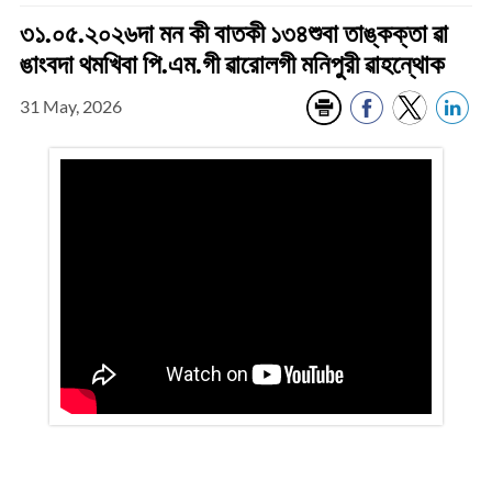
৩১.০৫.২০২৬দা মন কী বাতকী ১৩৪শুবা তাঙ্কক্তা ৱা
ঙাংবদা থমখিবা পি.এম.গী ৱারোলগী মনিপুরী ৱাহন্থোক
31 May, 2026