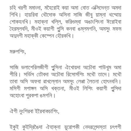
চহি খরগী মমাংদা, মহৈরোই কয়া অমা বোত এক্সিদেন্ত অমদা
শিখি। হায়রিবা থৌদোক অসিনা সাজি জীবু য়াম্না থম্মোয়
শোকহনখি। মহাক্না খল্লি, করিগুম্বা অঙাংশিংনা ঈরোইবা
হৈরম্লবদি, মীওই কয়াগী পুন্সি কনবা ঙম্লমগনি, অমসুং মফম
অদুদগী মহাক্কী কেম্পেন হৌরকখি।
মরুপশিং,
সাজি ভলাশেরিলজীগী পুন্সিনা ঐখোয়দা অচৌবা পাউখুম অমা
পীরি। সর্ভিস তৌবদা অচৌবা রিসোর্সশিং মথৌ তাদে। মথৌ
তাবা অসি অফবা ৱাখল্লোন অমসুং লেপ্পা লৈতনা হোৎনবনি।
মসিগী মপাঙ্গল অসি খক্তনা, মীওই লিশিং কয়াগী পুন্সিদা
অহোংবা পুরকপা ঙমগনি।
ঐগী নুংশিরবা ইরৈবাকচাশিং,
ইকুই কুইদ্রিঙৈদা ঐহাক্না য়ুরোপকী নেদরলেন্দস্তা চৎপগী