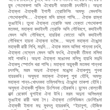
য়ুম শেংদোকপা অসি ঐখোয়গী ভারতকী চৎনবীনি। অদুনা
ঐহাক্না ঐহাক্কী ইপাগী ত্রোফিশিং অমসুং মেদলশিং
শেংদোক্লম্মি… ঐহাক্না মসি য়াম্না পাম্মি… ঐহাক য়াম্না
নুংঙাইখি। তুংদা ঐহাক্না ত্রোফি অমা হেক্তা শেংদোকপা
মতমদা, মহাক্না কদাইদগী ত্রোফি অসি লৌখিবগে, কদাইদগী
মেদল অসি লৌখিবগে, হায়রিবা ফোতো অসি কদাইদগী
লৌখিবগে হায়না ঐহাক্না হংজৈ… অদুগা মহাক্না ঐঙোন্দা
মহাক্কী ৱারী লিখি, মদুদি… ঐহাক মফম অসিদা শান্নবা চৎখি,
ঐহাক্না নেস্নেল মেদল অসি ফংখি, ঐহাক্কী তীমনা মসিদা
মাই পাকখি। অদুগা ঐহাক্না মঙোনদা মসিসু হায়খি মদুদি
ঐহাকসু স্পোর্তস খরা পাম্মি। মহাক্না অয়ুক্কী মতমদা শান্নবা
চৎলম্মি, মরম অদুনা ঐহাক্না মঙোন্দা ঐহাকপুসু পুনবা
হায়রকখি। অসুম্না মহাক্না ঐহাকপু পুবা হৌখি, অমসুং
মহাক্না শান্ন-খোৎনবদা তম্লিবশিংদু ঐঙোন্দা তাকপা হৌখি।
অসুম্না ঐহাক্কী পুক্নিং চিংশিনবা হৌরকখি। য়ুসেন বোল্তকী
ৱার্ল্দ রেকোর্দ থুগাইবা ঐনা উখি। মরম অদুনা অসিগুম্বা
নুংঙাইবা ৱারী অমা লৈ। ঐহাক্না তেলিভিজন য়েংলিঙৈদা
ঐহাক্কী ইমানা মদু মুথৎলু হায়রকখি, “ইচানুপা, হৌজিক