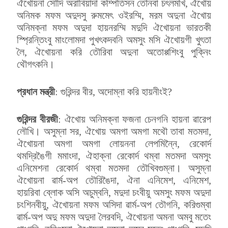
ঐখোয়না সৌদি অরাবিয়াদা কম্পিতিসন তৌনবা চৎলমখি, ঐখোয়
অনিমক মফম অদুদসু রুমমেৎ ওইরম্মি, মরম অদুনা ঐখোয়
অনিমক্না মফম অদুদা হায়নরম্মি মদুদি ঐখোয়না ভারতকী
স্প্রিন্তিংবু মাংলোমদা পুখৎকদবনি অমসুং মসি ঐখোয়গী খুৎতা
লৈ, ঐখোয়না করি তৌরিবা অদুনা অতোপ্পশিংবু পুক্নিং
থৌগৎকনি।
প্রধান মন্ত্রী
: গুরিন্দর বীর, অদোম্না করি হায়নীংই?
গুরিন্দর বীরজী
: ঐখোয় অনিমক্না ফজনা চেনগনি হায়না ৱারেপ
লৌখি। অসুম্না সর, ঐখোয় অমগা অমগা মথৌ তাবা মতমদা,
ঐখোয়না অমগা অমগা লোয়ননা লেপমিন্নৈ, রেকোর্দ
থমদ্রিঙৈগী মমাংদা, ঐহাক্না রেকোর্দ থম্বা মতমদা অমসুং
এনিমেশনা রেকোর্দ থম্বা মতমদা তৌখিবগুম্না। অসুম্না
ঐখোয়না ৱার্ম-অপ তৌরিঙৈদা, ঐনা এনিমেশ, এনিমেশ,
হায়রিবা ব্লোক অসি অচুম্বনি, মদুদা চংবীয়ু অমসুং মফম অদুদা
চংশিনবীয়ু, ঐখোয়না মফম অসিদা ৱার্ম-অপ তৌগনি, করিগুম্বা
ৱার্ম-অপ অদু মফম অদুদা লৈরবদি, ঐখোয়না অমনা অমবু মতেং