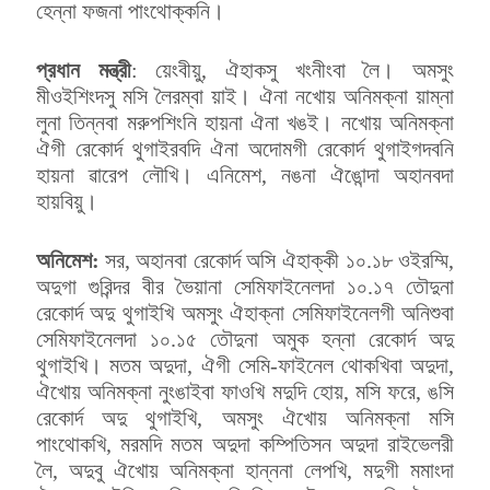
হেন্না ফজনা পাংথোক্কনি।
প্রধান মন্ত্রী
: য়েংবীয়ু, ঐহাকসু খংনীংবা লৈ। অমসুং
মীওইশিংদসু মসি লৈরম্বা য়াই। ঐনা নখোয় অনিমক্না য়াম্না
লুনা তিন্নবা মরুপশিংনি হায়না ঐনা খঙই। নখোয় অনিমক্না
ঐগী রেকোর্দ থুগাইরবদি ঐনা অদোমগী রেকোর্দ থুগাইগদবনি
হায়না ৱারেপ লৌখি। এনিমেশ, নঙনা ঐঙোন্দা অহানবদা
হায়বিয়ু।
অনিমেশ:
সর, অহানবা রেকোর্দ অসি ঐহাক্কী ১০.১৮ ওইরম্মি,
অদুগা গুরিন্দর বীর ভৈয়ানা সেমিফাইনেলদা ১০.১৭ তৌদুনা
রেকোর্দ অদু থুগাইখি অমসুং ঐহাক্না সেমিফাইনেলগী অনিশুবা
সেমিফাইনেলদা ১০.১৫ তৌদুনা অমুক হন্না রেকোর্দ অদু
থুগাইখি। মতম অদুদা, ঐগী সেমি-ফাইনেল থোকখিবা অদুদা,
ঐখোয় অনিমক্না নুংঙাইবা ফাওখি মদুদি হোয়, মসি ফরে, ঙসি
রেকোর্দ অদু থুগাইখি, অমসুং ঐখোয় অনিমক্না মসি
পাংথোকখি, মরমদি মতম অদুদা কম্পিতিসন অদুদা রাইভেলরী
লৈ, অদুবু ঐখোয় অনিমক্না হান্ননা লেপখি, মদুগী মমাংদা