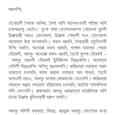
মরুপশিং,
ঐখোয়গী লৈবাক অসিদা, মৈশা অসি লান্থেংনবগী পাম্বৈ অসি
চাকশঙদসু থেংনৈ। নুংশা শাবা হেনগৎলকপগা লোয়ননা য়ুমগী
চিঞ্জাক্কী মহাও হোংলকপা, চিঞ্জাক শেম্বগী মওং হোংলকপা
অদোম্না উবা ফংলমগনি। মফম খরদদি, লৈবাক্কী চফুশিংদগী
ঈশিং থকনৈ; অতোপ্পা মফম খরদদি, শঙ্গোম অফম্বা শেম্বা
হৌরকই, অমসুং অতোপ্পা মফম খরদদি, হৈনৌ ফুৎপা হৌরকই –
অমসুং মদুদগী হৌরকই ইন্দিজিনস দ্রিঙ্কশিং। অদোম্না
দেসিগী দ্রিঙ্কশিং অসিসু খঙলমগনি। করিগুম্বা নহাক্না অৱাং
ভারত্তা চৎলবদি, মফম কয়াদা নহাক্না অম পান্না, হৈনৌ
অশংবগী মহাও, অমসুং অশাবা কোকহনবা থেংনগনি। করিগুম্বা
নহাক্না পঞ্জাব নৎত্রগা হরিয়ানাদা চৎলবদি, অচৌবা গ্লাসশিংদা
লসি থেংনগনি। রাজস্থান অমসুং গুজরাত্তা বতরমিল্ক অসি
চানবা চিঞ্জাক খুদিংমক্কী মরুপ অমনি।
অমসুং মসিগী মথক্তা, বিহার, ঝারখন্দ অমসুং নোংপোক থংবা