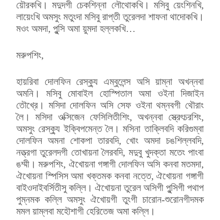
য়ৌরকখি। মদুদগী চেকশিন্না লৌথোকখি। মসিবু য়েংশিনখি,
লায়েংখি অমসুং মতুংদা মসিবু রাপ্তী তুরেলদা শাফনা থাদোকখি।
মওং অমদা, পুন্সি অমা য়ুমদা হল্লকখি…
মরুপশিং,
হায়রিবা দোলফিন রেস্ক্যু এম্বুলেন্স অসি য়াম্না অখন্নবা
অমনি। মসিবু মোবাইল হোস্পিতাল অমা ওইনা দিজাইন
তৌখ্রে। মসিদা দোল‌ফিন অসি সেফ ওইনা থম্নবগী থৌরাং
লৈ। মসিদা ওক্সিজেন ফেসিলিতীশিং, অখন্নবা স্ত্রেৎচরশিং,
অমসুং রেস্ক্যু ইক্বিপমেন্ত লৈ। মসিনা তাক্লিবদি করিগুম্বা
দোলফিন অমনা শোকপা তারবদি, খোং অমদা চঙশিল্লবদি,
নত্ত্রগা তুরেলদগী তোখায়না লৈরবদি, মদুবু খুদক্তা মতেং পাংবা
ঙম্মী। মরুপশিং, ঐখোয়না গঙ্গাগী দোলফিন অসি কনবা মতমদা,
ঐখোয়না স্পিসিস অমা খক্তমক কনবা নত্তে, ঐখোয়না গঙ্গাগী
বাইওদাইবর্সিতীসু কল্লি। ঐখোয়না তুরেল অসিগী পুন্সিগী পথাপ
পুম্নমক কল্লি অমসুং ঐখোয়গী তুংগী চারোন-শুরোনগীদমক
মমল য়াম্লবা মহৌশাগী হেরিতেজ অমা কল্লি।