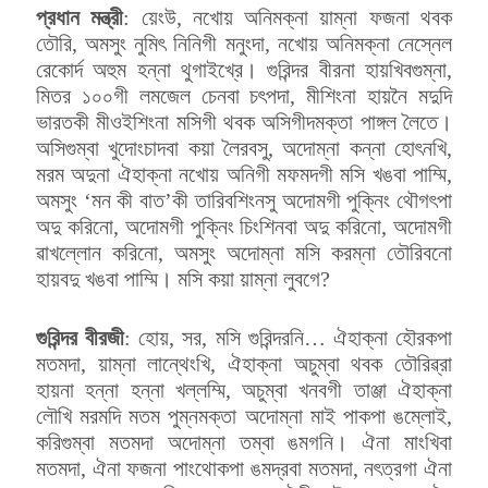
প্রধান মন্ত্রী
: য়েংউ, নখোয় অনিমক্না য়াম্না ফজনা থবক
তৌরি, অমসুং নুমিৎ নিনিগী মনুংদা, নখোয় অনিমক্না নেস্নেল
রেকোর্দ অহুম হন্না থুগাইখ্রে। গুরিন্দর বীরনা হায়খিবগুম্না,
মিতর ১০০গী লমজেল চেনবা চৎপদা, মীশিংনা হায়নৈ মদুদি
ভারতকী মীওইশিংনা মসিগী থবক অসিগীদমক্তা পাঙ্গল লৈতে।
অসিগুম্বা খুদোংচাদবা কয়া লৈরবসু, অদোম্না কন্না হোৎনখি,
মরম অদুনা ঐহাক্না নখোয় অনিগী মফমদগী মসি খঙবা পাম্মি,
অমসুং ‘মন কী বাত’কী তারিবশিংনসু অদোমগী পুক্নিং থৌগৎপা
অদু করিনো, অদোমগী পুক্নিং চিংশিনবা অদু করিনো, অদোমগী
ৱাখল্লোন করিনো, অমসুং অদোম্না মসি করম্না তৌরিবনো
হায়বদু খঙবা পাম্মি। মসি কয়া য়াম্না লুবগে?
গুরিন্দর বীরজী
: হোয়, সর, মসি গুরিন্দরনি… ঐহাক্না হৌরকপা
মতমদা, য়াম্না লান্থেংখি, ঐহাক্না অচুম্বা থবক তৌরিৱ্রা
হায়না হন্না হন্না খল্লম্মি, অচুম্বা খনবগী তাঞ্জা ঐহাক্না
লৌখি মরমদি মতম পুম্নমক্তা অদোম্না মাই পাকপা ঙম্লোই,
করিগুম্বা মতমদা অদোম্না তম্বা ঙমগনি। ঐনা মাংখিবা
মতমদা, ঐনা ফজনা পাংথোকপা ঙমদ্রবা মতমদা, নৎত্রগা ঐনা