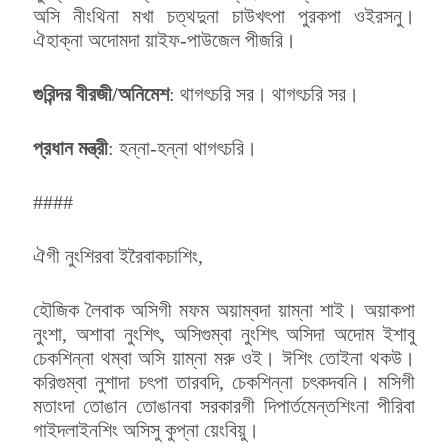
অসি নীংথিনা মখা চত্থদুনা চাউখৎপা পুরকপা ওইরসনু।
ঐহাক্না অদোমদা য়াইফ-পাউজেল পীজরি।
গুরিন্দর বীরজী/অনিমেশ
: থাগৎচরি সর। থাগৎচরি সর।
প্রধান মন্ত্রী
: হন্না-হন্না থাগৎচরি।
####
ঐগী নুংশিরবা ইরৈবাকচাশিং,
হৌজিক লৈবাক অসিগী মফম অয়াম্বদা য়াম্না শাই। অয়াকপা
নুংশা, অশাবা নুংশিৎ, অসিগুম্বা নুংশিৎ অসিদা অদোম ইশাবু
চেকশিন্না থম্বা অসি য়াম্না মরু ওই। ঈশিং তোইনা থকউ।
করিগুম্বা নুশাদা চৎপা তারবদি, চেকশিন্না চৎকদবনি। মসিগী
মতাংদা তোঙান তোঙানবা সরকারগী দিপার্তমেন্তশিংনা পীরিবা
গাইদলাইনশিং অসিসু কুপ্না য়েংবিয়ু।