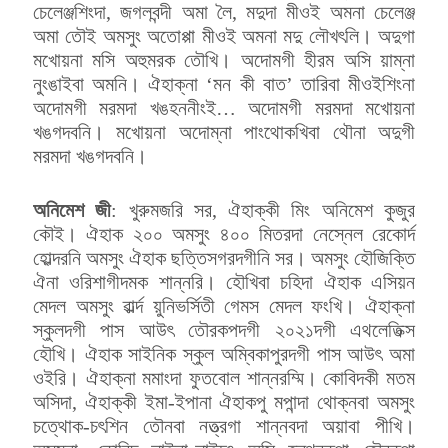
চেলেঞ্জশিংদা, জগলবন্দী অমা লৈ, মদুদা মীওই অমনা চেলেঞ্জ
অমা তৌই অমসুং অতোপ্পা মীওই অমনা মদু লৌখৎলি। অদুগা
মখোয়না মসি অহুমরক তৌখি। অদোমগী হীরম অসি য়াম্না
নুংঙাইবা অমনি। ঐহাক্না ‘মন কী বাত’ তারিবা মীওইশিংনা
অদোমগী মরমদা খঙহননীংই… অদোমগী মরমদা মখোয়না
খঙগদবনি। মখোয়না অদোম্না পাংথোকখিবা থৌনা অদুগী
মরমদা খঙগদবনি।
অনিমেশ জী
: খুরুমজরি সর, ঐহাক্কী মিং অনিমেশ কুজুর
কৌই। ঐহাক ২০০ অমসুং ৪০০ মিতরদা নেস্নেল রেকোর্দ
হোল্দরনি অমসুং ঐহাক ছত্তিসগরদগীনি সর। অমসুং হৌজিক্তি
ঐনা ওরিশাগীদমক শান্নরি। হৌখিবা চহিদা ঐহাক এসিয়ন
মেদল অমসুং ৱার্ল্দ য়ুনিভর্সিতী গেমস মেদল ফংখি। ঐহাক্না
স্কুলদগী পাস আউৎ তৌরকপদগী ২০২১দগী এথলেতিক্স
হৌখি। ঐহাক সাইনিক স্কুল অম্বিকাপুরদগী পাস আউৎ অমা
ওইরি। ঐহাক্না মমাংদা ফুতবোল শান্নরম্মি। কোবিদকী মতম
অসিদা, ঐহাক্কী ইমা-ইপানা ঐহাকপু মপান্দা থোক্নবা অমসুং
চত্থোক-চৎশিন তৌনবা নত্ত্রগা শান্নবদা অয়াবা পীখি।