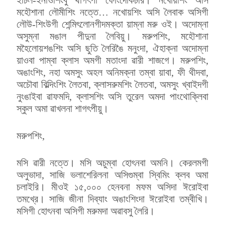
মহৌশানা লৌমীশিং নত্তে… নখোয়শিং অসি লৈবাক অসিগী
লৌউ-শিংউগী শেন্মিৎলোনগীদমক্তা য়াম্না মরু ওই। অদোম্না
অসুম্না মঙাল পীদুনা লৈবিয়ু। মরুপশিং, মহৌশানা
মহৈলোয়শঙশিং অসি ছুতি লৈরিঙৈ মনুংদা, ঐহাক্না অদোম্না
য়াওবা পাম্বা ক্লাস অমগী মতাংদা ৱারী শাজগে। মরুপশিং,
অঙাংশিং, নহা অমসুং অহল অনিমক্না তম্বা য়াবা, ফী থীদবা,
অচৌবা বিল্দিংশিং লৈতবা, ক্লাসরুমশিং লৈতবা, অমসুং খ্বাইদগী
নুংঙাইবা ৱাফমদি, ক্লাসশিং অসি তুরেল অমদা পাংথোক্লিবা
স্কুল অমা ৱাখলনা শাগৎপীয়ু।
মরুপশিং,
মসি ৱারী নত্তে। মসি অচুম্বা হোৎনবা অমনি। কেরলমগী
অলুভাদা, সাজি ভলাশেরিলনা অসিগুম্বা স্বিমিং ক্লব অমা
চলাইরি। মীওই ১৫,০০০ হেনবনা মফম অসিদা ঈরোইবা
তমখ্রে। সাজি জীনা দিব্যাং অঙাংশিংদা ঈরোইবা তম্বীখি।
মসিগী হোৎনবা অসিগী মরুমদা অৱাবসু লৈরি।