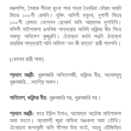
মরুপশিং, লৈবাক শীনবা থুংনা পাক শন্না নৈনরিবা থৌরম অমদি
মিতর ১০০গী রেসনি। নুমিৎ অনিগী মনুংদা, নুপাগী মিতর
১০০গী রেসতা নেস্নেল রেকোর্দ অসি অহুম্লক থুগাইখি।
মসিগী মাইপাকপা ঙমখিবা শান্নরোয় অনিদি গুরিন্দর বীর সিংহ
অমসুং অনিমেশ কুজুরনি। ঐহাক্না খনখি মদুদি ঐহাক্না
হায়রিবা শান্নরোই অনি অসিগা ‘মন কী বাত্তা’ ৱারী শানগনি।
(ফোনদা ৱারী শাবা)
প্রধান মন্ত্রী:
খুরুমজরি অনিমেশজী, গুরিন্দর বীর, অদোমবুসু
খুরুমজরি…সতশ্রি অকল।
অনিমেশ, গুরিন্দর বীর
: খুরুমজরি সর, খুরুমজরি সর।
প্রধান মন্ত্রী:
ফরে ইচিল ইনাও, অদোম্না অচৌবা মাইপাকপা
অমা ফংলে। অদোমগী জুরা অসিনা অঙকপা অমা তৌখি।
ঐখোয়না জগলবন্দী অসি ঈশৈদা উবা ফংই, অদুবু হৌজিক্তি