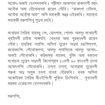
অমোৎ-অকাই হেনগৎলকখি। শ্রীমান আকাশনা ৱাকৎপগী মহুৎ
অনৌবা অমা হৌদোক্নবা ৱারেপ লৌখি। “ৱাকৎপা তৌদনা,
অনৌবা অহৌবা অমা” অসি মহাক্কী মন্ত্র ওইরকখি। মহাক্না
মহাক্কী মরুপশিংবু পুদুনা চৎখি।
মখোয়দা লৈরিবা হায়ববু নেৎ, য়োৎপাক, পোলাং অমসুং মখোয়গী
খ্বাইদগী চাউবা পাঙ্গলনি: খেন্নবা অমা পুরক্নবগী ৱারেপ
লৌবা। হায়রিবা নহাশিং অসিনা তুরেল অদুদা চঙশিল্লগা,
কবোকংশিং লৌথোক্লগা, অমসুং প্লাস্তিক অমসুং অমোৎ-
অকাই লৌথোকখি। করিগুম্বা মতমদা, নুমিৎ অমা খক্তদা
মখোয়না তুরেল অদুদগী কিলোগ্রাম ৫০দগী ৬০ ফাওবগী চাংদা
অমোৎপশিং লৌথোকখি। তপ্না তপ্না, মনোরামা তুরেলগী
শরুক অদু অমুক হন্না নানবা হৌরকখি। থবক অসিনা
অকোইবদা লৈরিবা মীওইশিংগী পুক্নিং চিংশিনখি… লুনানবগী
মরমদা এৱেরনেস হেনগৎলকখি।
মরুপশিং,