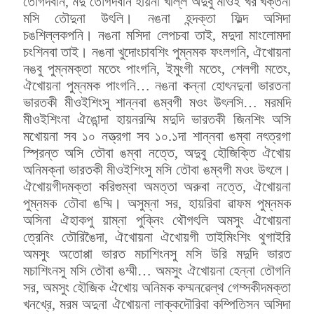
তৌগদবনি, মদু তৌগদবনি হায়না খল্লি অদুবু মীওই খর খক্তনা
মসি তৌদুনা উৎলি। নঙনা হন্দক্তা ফিল্দ অসিদা
চঙশিল্লকপনি। নঙনা মসিদা লেপচবা তাই, মদুদা মাংলোমদা
চংশিনবা তাই। নঙনা খুদোংচাবশিং পুম্নমক ফংলগনি, ঐখোয়না
নঙবু পুম্নমক্তা মতেং পাংগনি, ইমুংগী মতেং, শেলগী মতেং,
ঐখোয়না পুম্নমক পাংগনি… নঙনা কন্না হোৎনদুনা ভারতনা
ভারতকী মীওইশিংসু শান্নবা ঙম্বগী মওং উৎলসি… মরমদি
মীওইশিংনা ঐঙোন্দা হায়নরম্মি মদুদি ভারতকী জিনশিং অসি
মখোয়না সব ১০ নত্ত্রগা সব ১০.১দা শান্নবা ঙম্বা নৎত্রগা
স্প্রিন্ত অসি তৌবা ঙম্বা নত্তে, অদুবু হৌজিক্তি ঐখোয়
অনিমক্না ভারতকী মীওইশিংসু মসি তৌবা ঙম্বগী মওং উৎলে।
ঐখোয়গীদমক্তা করিগুম্বা অমত্তা অরুবা নত্তে, ঐখোয়না
পুম্নমক তৌবা ঙম্মি।
অসুম্না সর, হায়রিবা ৱাফম পুম্নমক
অসিনা ঐহাকপু য়াম্না পুক্নিং থৌগৎলি অমসুং ঐখোয়না
ত্রেনিং তৌরিঙৈদা, ঐখোয়না ঐখোয়গী তাইমিংশিং থুগাইরি
অমসুং অতোপ্পা ভারত মচাশিংনসু মসি উরি মদুদি ভারত
মচাশিংনসু মসি তৌবা ঙম্মী… অমসুং ঐখোয়না হেন্না তৌগনি
সর, অমসুং হৌজিক ঐখোয় অনিমক কম্মনৱেল্থ গেম্সকীদমক্তা
খনখ্রে, মরম অদুনা ঐখোয়না লাক্কদৌরিবা কম্পিতিসন অসিদা