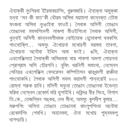
ঐহাক্কী নুংশিরবা ইরৈবাকচাশিং, খুরুমজরি। ঐহাক্না অমুক্কা
হন্না ‘মন কী বাত’কী থৌরম অসিদা ময়ামগা কন্নেক্ত তৌবা
ফংজবা অসিদা নুংঙাইবা ফাওই। লৈবাক অসিগী তোঙান
তোঙানবা মফমশিংদগী লাকপা মীওইশিংনা লৈবাক অসিগী,
খুন্নাই অসিগী কান্ননবগীদমক থোইদোক হেন্দোকপা থবকশিং
পাংথোক্লি… অমসুং ঐখোয়না মখোয়গী মরমদা তাবগা,
ঐখোয়না অনৌবা ইথিল অমা ফংই। ঙসি, ঐহাক্না
এথলেতিক্সতা লৈবাক্কী অসিগুম্বা মায় পাকপা অমগা লোয়ননা
প্রোগ্রাম অসি হৌরগনি। নুমিৎ খরনিগী মমাংদা, নেস্নেল
সেনিয়র এথলেতিক্স ফেদরেসন কম্পিতিসন ঝারখন্দগী রাঞ্চীদা
পাংথোকখি। লৈবাক অসিগী মফম কয়াদগী শান্নরোই ৮০০
রোম্না শরুক য়াখি। মসিগী মনুংদা তোঙান তোঙানবা ইভেন্ত
মরিদা নেস্নেল রেকোর্দ মরি থুগাইখি। গুরিন্দর বীর সিংহ, বিশাল
তি.কে., তেজস্বিন শঙ্কর, দেব মীনা, অমসুং কুলদীপ কুমার…
মরুপশিং অসিনা তোঙান তোঙানবা কাংলুপশিংদা অনৌবা
রেকোর্দশিং শেমখি। অহানবদা, ঐনা মখোয় পুম্নমকপু
থাগৎচরি।