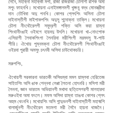
লৈনৈ, মহাক্না মহাক্কী মপা, রাজা রাজরাজা চৌলাগী ৱাশক অমা
মপুং ফাহনখি। মখোয়না এনাইমঙ্গালমগী খুঙ্গংবু বদ্ধ মোনস্ত্রীদা
দান তৌখিবা অদু পনখি। কোপর প্লেৎশিং অসিনা চৌলা
দাইনাস্তীগী মাইপাকপশিং অদুসু শন্দোক্না তাক্লি। মখোয়না
চৌলা নীংথৌরেলগী সমুদ্রগী শক্তি অসি কয়া য়াম্না
শিংথানীংঙাই ওইবগে হায়বদু উৎলি। মখোয়না খা-নোংপোক
এসিয়াগী লৈবাকশিংগা লৈনরিবা মরীশিংগী মরমদসু ঈ-পাউ
পীরি। ঐখোয় পুম্নমক্না চৌলা নীংথৌরেলগী শিংথানীংঙাই
ওইরবা পুৱারী অমসুং চৎনবী অসিদা চাউথোকচরি।
মরুপশিং,
ঐখোয়গী সরকারনা ভারতকী অসিগুম্বা মমল য়াম্লবা হেরিতেজ
সাইতশিং অসি ঙাক শেন্নবা লেপ্পা লৈতনা হোৎনরি। মসিগা মরী
লৈননা, জ্ঞান ভারতম অভিয়ানগী মখাদা ছত্তিসগরগী মালহারদা
মরুওইবা অমা ফংলে। মফম অসিদা য়াম্না তাঙবা কোপর প্লেৎ
অহুম থেংনখি। মখোয়শিং অসি পান্দুভনশী দাইনাস্তীগী মহাঋশি
বালার্জুনগী নীংথৌরেল মতমগা মরী লৈনৈ হায়না থাজনৈ।