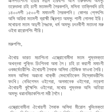
এক্সপর্তশিংনা হায়রি মদুদি ইরিবশিং অসি তরুকশুবা অমসুং
তরেৎশুবা চহি চাগী মতমদগী লৈরকপনি, মসিনা তাক্লিবদি চহি
১৪০০দগী ১৫০০গী মমাংদগী লৈরকপনি। কোপর প্লেৎশিং
অসি অরিবা মতমগী ব্রাহ্মী স্ক্রিপ্ত অমসুং পালী লোলদা ইরি।
মখোয়না মতম অদুগী লৈঙাক, ধর্ম অমসুং চৎনবীগী মতাংদা মরু
ওইবা ৱারোলশিং পীরি।
মরুপশিং,
ঐখোয় ভারত মচাশিংনা এস্ত্রোনোমীদা মতম পুম্নমক্তা
অখন্নবা পুক্নিং চিংশিনবা অমা লৈ। চহি চা কয়াগী মমাংগী
ওবজর্বেতরীশিং ঐখোয়গী লৈবাক অসিদা হৌজিক ফাওবা লৈরি।
মফম অসিদা অৱাংবা থাক্কী মেথমেতিকেল দিস্কোভরীশিং
ফংখি। নেভিগেসন ওইগেরা, অলমানেক ওইগেরা, নত্রগা
ঐখোয়গী কুহ্মৈশিং ওইগেরা, মখোয় পুম্নমক অসি অতিয়া
অমসুং থৱানমিচাকশিংগা মরী লৈনৈ।
এস্ত্রোনোমীনা ঐখোয়গী লৈবাক অসিদা মীরোল খুদিংমক্তা