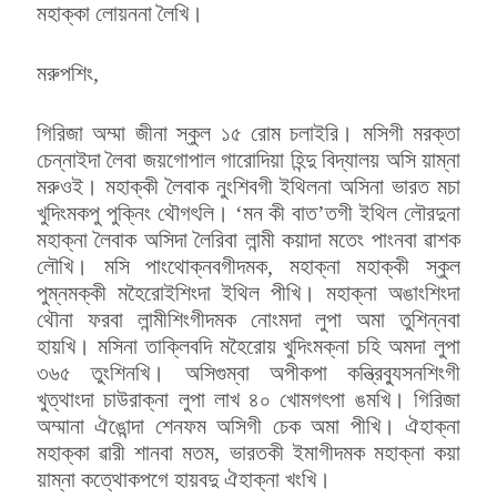
মহাক্কা লোয়ননা লৈখি।
মরুপশিং,
গিরিজা অম্মা জীনা স্কুল ১৫ রোম চলাইরি। মসিগী মরক্তা
চেন্নাইদা লৈবা জয়গোপাল গারোদিয়া হিন্দু বিদ্যালয় অসি য়াম্না
মরুওই। মহাক্কী লৈবাক নুংশিবগী ইথিলনা অসিনা ভারত মচা
খুদিংমকপু পুক্নিং থৌগৎলি। ‘মন কী বাত’তগী ইথিল লৌরদুনা
মহাক্না লৈবাক অসিদা লৈরিবা লান্মী কয়াদা মতেং পাংনবা ৱাশক
লৌখি। মসি পাংথোক্নবগীদমক, মহাক্না মহাক্কী স্কুল
পুম্নমক্কী মহৈরোইশিংদা ইথিল পীখি। মহাক্না অঙাংশিংদা
থৌনা ফরবা লান্মীশিংগীদমক নোংমদা লুপা অমা তুশিন্নবা
হায়খি। মসিনা তাক্লিবদি মহৈরোয় খুদিংমক্না চহি অমদা লুপা
৩৬৫ তুংশিনখি। অসিগুম্বা অপীকপা কন্ত্রিব্যুসনশিংগী
খুত্থাংদা চাউরাক্না লুপা লাখ ৪০ খোমগৎপা ঙমখি। গিরিজা
অম্মানা ঐঙোন্দা শেনফম অসিগী চেক অমা পীখি। ঐহাক্না
মহাক্কা ৱারী শানবা মতম, ভারতকী ইমাগীদমক মহাক্না কয়া
য়াম্না কত্থোকপগে হায়বদু ঐহাক্না খংখি।