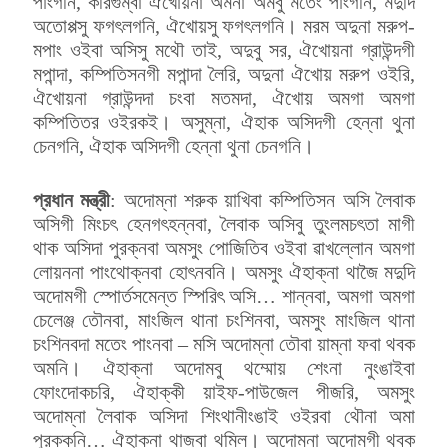
পাংগনি, করিগুম্বা ঐখোয়না অমনা অমবু মতেং পাংগনি, মদুদি
অতোপ্পসু ফগৎলগনি, ঐখোয়সু ফগৎলগনি। মরম অদুনা মরুপ-
মপাং ওইবা অসিসু মথৌ তাই, অদুবু সর, ঐখোয়না গ্রাউন্দগী
মপান্দা, কম্পিতিসনগী মপান্দা লৈরি, অদুনা ঐখোয় মরুপ ওইরি,
ঐখোয়না গ্রাউন্দদা চংবা মতমদা, ঐখোয় অমগা অমগা
কম্পিতিতর ওইরকই। অসুম্না, ঐহাক অসিদগী হেন্না থুনা
চেনগনি, ঐহাক অসিদগী হেন্না থুনা চেনগনি।
প্রধান মন্ত্রী
: অদোম্না শরুক য়াখিবা কম্পিতিসন অসি লৈবাক
অসিগী মিংচৎ হেনগৎহন্নবা, লৈবাক অসিবু তুংলমচৎতা মাগী
থাক অসিদা পুরক্নবা অমসুং পোজিতিব ওইবা ৱাখল্লোন অমগা
লোয়ননা পাংথোক্নবা হোৎনবনি। অমসুং ঐহাক্না থাজৈ মদুদি
অদোমগী স্পোর্তসমেন্ত স্পিরিৎ অসি… শান্নবা, অমগা অমগা
চেলেঞ্জ তৌনবা, মাংজিল থানা চংশিনবা, অমসুং মাংজিল থানা
চংশিনবদা মতেং পাংনবা – মসি অদোম্না তৌবা য়াম্না ফবা থবক
অমনি। ঐহাক্না অদোমবু থম্মোয় শেংনা নুংঙাইবা
ফোংদোকচরি, ঐহাক্কী য়াইফ-পাউজেল পীজরি, অমসুং
অদোম্না লৈবাক অসিদা শিংথানীংঙাই ওইরবা থৌনা অমা
পুরক্কনি… ঐহাক্না থাজবা থম্লি। অদোম্না অদোমগী থবক