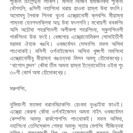
পুক্নিং চিংশিন্দুনা লাক্লি। মসিনা থিজিন হুমজিনবদা পুক্নিং
থৌগৎলি; ঙসিগী নহাশিংদা থৱায় য়াওবা য়াম্না উবা ফংলি।
অদোমসু লৈবাক শিনবা থুংনা এস্ত্রোনোমী ক্লবশিং মীয়াম্না
পাম্নবা হেনগৎলক্লিবা অদু উবা ফংলগনি। মখোয়গী থবকশিং
অসি অচৌবা শহরশিংদগী অপীকপা শহরশিংদা, স্কুলশিংদগী
পার্কশিংদা উবা ফংই। বেঙ্গলোর এস্ত্রোনোমিকল সোসাইতীগী
মরমদা ঐহাক খঙখি। ওবজর্বেসন সেসনশিং মফম অসিদা
পাংথোকই। মসিগী ওর্গনাইজেসন অসিনা খুঙ্গংগী লমশিংদা
এস্ত্রোনোমীবু মীয়াম্না খঙহন্নবা মিসন অমসু হৌদোকখ্রে।
‘খাগোল মন্দল’ কৌবা তীম অমনা য়াম্না ইন্নোভেতিব ওইবা পুং
৩০গী কোর্স অমা হৌদোকখ্রে।
মরুপশিং,
নুমিদাংগী মতমদা থৱানমিচাকশিং য়েংবদা নুংঙাইবা ফাওই।
এস্ত্রো কেরলা কৌবা ওর্গনাইজেসন অমনা নাইৎ ওবজর্বেসন
কেম্পশিং অমসুং ৱার্কশোপশিং পাংথোকই। মফম অসিদা,
নহাশিংনা তেলিস্কোপ শেম্বা অমসুং স্তার মেপশিং শীজিন্নবা
তম্লি। রাজকোৎকী বিগ বেং এস্ত্রোনোমী ক্লবনা গিরগী