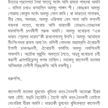
উত্তর প্রদেশতা লৈবা সাত্তু সর্বেৎ অসি য়াম্না পাম্নবা অমনি
–
মসিনা চখাও থলহল্লি অমসুং পাঙ্গল পী। কোঙ্কন অমসুং
গোৱাদা কোকুম সর্বেৎ অমসুং সোল কাধি। খা ভারত্তা পানাকম,
নীর মোর, সমবরম, অমসুং ওরিশাদা বেল পানা অসি শুপ্নগী
থক্নবা নত্তে, মখোয় অসি ভারতকী তোঙান-তোঙানবা
মফমশিংগী চৎনবীগী শরুক অমনি। অমসুং মখোয়না “এক
ভারত শ্রেস্থ ভারত”কী ৱাখল্লোনসু উৎলি। অমসুং অদোম্না
নীংশিংগদবা ৱাফম অমা লৈ: মসিগী পোৎলম অয়াম্বসি ঐখোয়গী
ইশাগী চাকশঙদগী, ঐখোয়গী ফার্মশিং অমসুং লমশিংদগী
লাকপনি। অচৌবা ব্রান্দিং অমত্তা লৈতে, অদুবু মখোয়না চহী
কয়াগী এক্সপরিয়েন্সবু মশক তাক্লি। নহাকসু কালেনগী মতমদা
অসিগুম্বা দেশীগী দ্রিঙ্কশিং অসি থকপীয়ু।
মরুপশিং,
কালেনগী মতমদা য়ুমথোং খুদিংদা খন্ন-নৈনবগী অতোপ্পা হীরম
অমা হৌই: মদুদি হৈনৌনি। হৈনৌ অসি খন্ন-নৈনবগী তোইনা
থেংনরিবা হীরম অমনি। ভারতকী য়ুমথোং খুদিংমক্তা কালেনগী