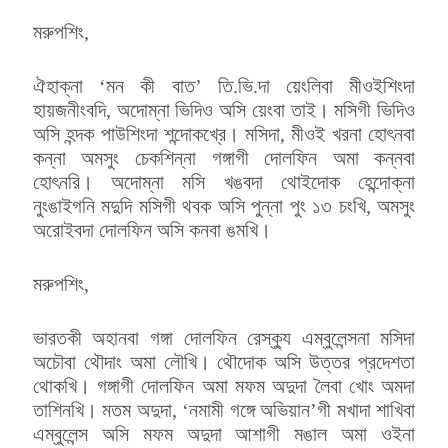
মরুপশিং,
ঐহাক্না ‘মন কী বাত’ তি.ভি.দা য়েংলিবা মীওইশিংদা
হায়জনীংবদি, অদোম্না ভিদিও অসি য়েংবা তাই। মসিগী ভিদিও
অসি হন্দক পাউশিংদা শন্দোকখ্রে। মসিদা, মীওই খরনা হোৎনবা
কন্না অমসুং চেকশিন্না গঙ্গাগী দোলফিন অমা কন্নবা
হোৎনরি। অদোম্না মসি খঙবদা থোইদোক হেন্দোক্না
নুংঙাইগনি মদুদি মসিগী থবক অসি পুন্না পুং ১৩ চংখি, অমসুং
অরোইবদা দোলফিন অসি কনবা ঙমখি।
মরুপশিং,
ভারতকী অহানবা গঙ্গা দোলফিন রেস্ক্যু এম্বুলেন্সনা মসিদা
অচৌবা থৌদাং অমা লৌখি। থৌদোক অসি উত্তর প্রদেশতা
থোকখি। গঙ্গাগী দোলফিন অমা মফম অদুদা লৈবা খোং অমদা
তাশিনখি। মতম অদুদা, ‘নমামী গঙ্গে অভিয়ান’গী মখাদা শাখিবা
এম্বুলেন্স অসি মফম অদুদা আশাগী মঙাল অমা ওইনা