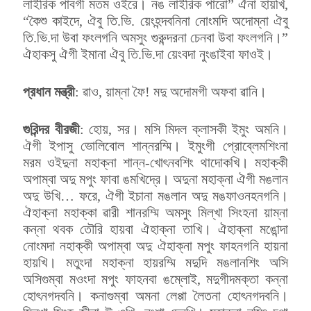
লাইরিক পাবগী মতম ওইরে। নঙ লাইরিক পারো” ঐনা হায়খি,
“কৈশু কাইদে, ঐবু তি.ভি. য়েংহন্দবনিনা নোংমদি অদোম্না ঐবু
তি.ভি.দা উবা ফংলগনি অমসুং গুরুন্দরনা চেনবা উবা ফংলগনি।”
ঐহাকসু ঐগী ইমানা ঐবু তি.ভি.দা য়েংবদা নুংঙাইবা ফাওই।
প্রধান মন্ত্রী
: ৱাও, য়াম্না ফৈ! মদু অদোমগী অফবা ৱানি।
গুরিন্দর বীরজী
: হোয়, সর। মসি মিদল ক্লাসকী ইমুং অমনি।
ঐগী ইপাসু ভোলিবোল শান্নরম্মি। ইমুংগী প্রোব্লেমশিংনা
মরম ওইদুনা মহাক্না শান্ন-খোৎনবশিং থাদোকখি। মহাক্কী
অপাম্বা অদু মপুং ফাবা ঙমখিদ্রে। অদুনা মহাক্না ঐগী মঙলান
অদু উখি… ফরে, ঐগী ইচানা মঙলান অদু মঙফাওনহনগনি।
ঐহাক্না মহাক্কা ৱারী শানরম্মি অমসুং মিল্খা সিংহনা য়াম্না
কন্না থবক তৌরি হায়বা ঐহাক্না তাখি। ঐহাক্না মঙোন্দা
নোংমদা নহাক্কী অপাম্বা অদু ঐহাক্না মপুং ফাহনগনি হায়না
হায়খি। মতুংদা মহাক্না হায়রম্মি মদুদি মঙলানশিং অসি
অসিগুম্বা মওংদা মপুং ফাহনবা ঙম্লোই, মদুগীদমক্তা কন্না
হোৎনগদবনি। কনাগুম্বা অমনা লেপ্পা লৈতনা হোৎনগদবনি।