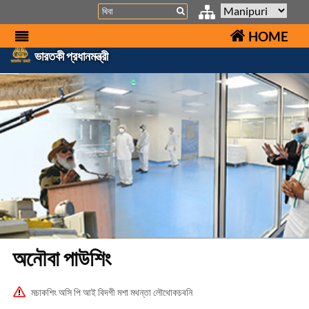
Search
HOME
ভারতকী প্রধানমন্ত্রী
অনৌবা পাউশিং
মচাকশিং অসি পি আই বিদগী মশা মথন্তা লৌথোকচবনি