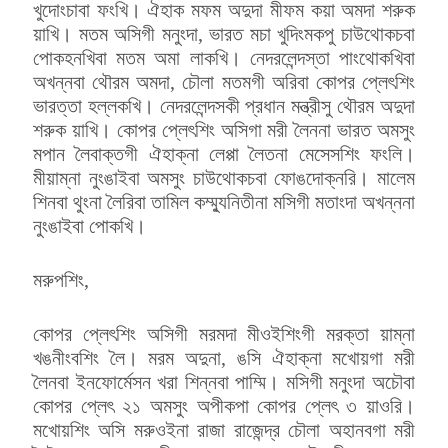
খুদোংচাবা ফংখি। ঐহাক মফম অদুদা মীফম কয়া অমদা শরুক
য়াখি। মতম অসিগী মনুংদা, ভারত মচা খুদিংমকপু চাউথোকচবা
পোকহনখিবা মতম অমা লাকখি। নেদরলেন্দস্তা পাংথোকখিবা
অখন্নবা থৌরম অমদা, চৌলা মতমগী অরিবা কোপর প্লেৎশিং
ভারত্তা হল্লকখি। নেদরলেন্দসকী প্রধান মন্ত্রীসু থৌরম অদুদা
শরুক য়াখি। কোপর প্লেৎশিং অসিগা মরী লৈননা ভারত অমসুং
মপান লৈবাক্তগী ঐহাক্না লেপ্পা লৈতনা মেসেসশিং ফংলি।
মীয়াম্না নুংঙাইবা অমসুং চাউথোকচবা ফোঙদোক্নরি। মালেম
শিনবা থুংনা লৈরিবা তামিল কম্ম্যুনিতীনা মসিগী মতাংদা অখন্ননা
নুংঙাইবা পোকখি।
মরুপশিং,
কোপর প্লেৎশিং অসিগী মরমদা মীওইশিংগী মরক্তা য়াম্না
খঙনীংবশিং লৈ। মরম অদুনা, ঙসি ঐহাক্না মখোয়গা মরী
লৈনবা ইনফোর্মেসন খরা শিন্নবা পাম্মি। মসিগী মনুংদা অচৌবা
কোপর প্লেৎ ২১ অমসুং অপীকপা কোপর প্লেৎ ৩ য়াওরি।
মখোয়শিং অসি মরুওইনা রাজা রাজেন্দ্র চৌলা অহানবগা মরী