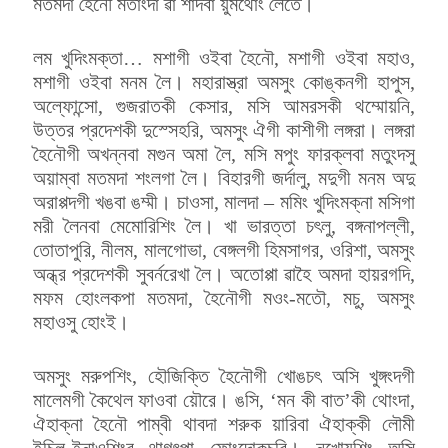
মতমদা হৈনৌ মতাংদা ৱা শাদবা য়ুমথোং লৈতে।
লম খুদিংমক্তা… মশাগী ওইবা হৈনৌ, মশাগী ওইবা মহাও,
মশাগী ওইবা মনম লৈ। মহারাস্ত্রা অমসুং কোঙ্কনগী হাপুস,
অল্ফোন্সো, গুজরাতকী কেসার, মসি আমরসকী থম্মোয়নি,
উত্তর প্রদেশকী দুস্সেহরি, অমসুং ঐগী কাশীগী লঙ্গরা। লঙ্গরা
হৈনৌগী অখন্নবা মগুন অমা লৈ, মসি মপুং ফারক্লবা মতুংদসু
অয়াম্বা মতমদা শংলগা লৈ। বিহারগী জর্দালু, মদুগী মনম অদু
অরাপ্পদগী খঙবা ঙম্মী। চাওসা, মালদা – মমিং খুদিংমক্না মসিগা
মরী লৈনবা মেমোরিশিং লৈ। খা ভারত্তা চৎলু, বঙ্গনাপল্লী,
তোতাপুরি, নীলম, মালগোভা, বেঙ্গলগী হিমসাগর, ওরিশা, অমসুং
অন্ধ্র প্রদেশকী সুবর্নরেখা লৈ। অতোপ্পা ৱাহৈ অমদা হায়রগদি,
মফম হোংলকপা মতমদা, হৈনৌগী মওং-মতৌ, মচু, অমসুং
মহাওসু হোংই।
অমসুং মরুপশিং, হৌজিক্তি হৈনৌগী খোঙচৎ অসি খুঙ্গংদগী
মালেমগী কৈথেল ফাওবা য়ৌরে। ঙসি, ‘মন কী বাত’কী থোংদা,
ঐহাক্না হৈনৌ পাম্বী থাবদা শরুক য়ারিবা ঐহাক্কী লৌমী
ইচিল-ইনাওশিংবু থাগৎপা ফোংদোকচরি। নখোয়শিং অসি