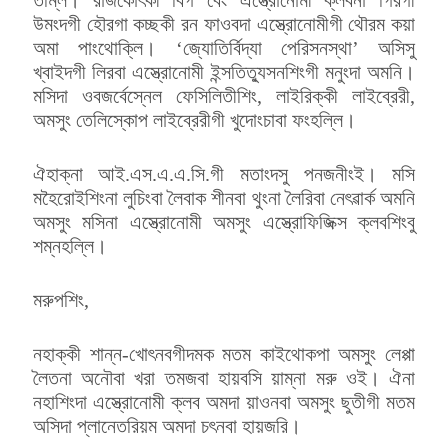
উমংদগী হৌরগা কচ্ছকী রন ফাওবদা এস্ত্রোনোমীগী থৌরম কয়া
অমা পাংথোক্লি। ‘জ্যোতির্বিদ্যা পেরিসনস্থা’ অসিসু
খ্বাইদগী লিরবা এস্ত্রোনোমী ইন্সতিত্যুসনশিংগী মনুংদা অমনি।
মসিদা ওবজর্বেস্নেল ফেসিলিতীশিং, লাইরিক্কী লাইব্রেরী,
অমসুং তেলিস্কোপ লাইব্রেরীগী খুদোংচাবা ফংহল্লি।
ঐহাক্না আই.এস.এ.এ.সি.গী মতাংদসু পনজনীংই। মসি
মহৈরোইশিংনা লুচিংবা লৈবাক শীনবা থুংনা লৈরিবা নেৎৱার্ক অমনি
অমসুং মসিনা এস্ত্রোনোমী অমসুং এস্ত্রোফিজিক্স ক্লবশিংবু
শম্নহল্লি।
মরুপশিং,
নহাক্কী শান্ন-খোৎনবগীদমক মতম কাইথোকপা অমসুং লেপ্পা
লৈতনা অনৌবা খরা তমজবা হায়বসি য়াম্না মরু ওই। ঐনা
নহাশিংদা এস্ত্রোনোমী ক্লব অমদা য়াওনবা অমসুং ছুতীগী মতম
অসিদা প্লানেতরিয়ম অমদা চৎনবা হায়জরি।