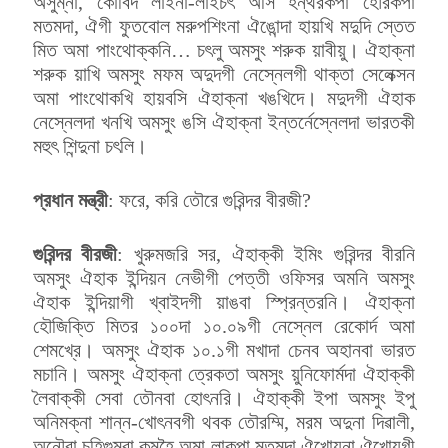
অসুম্না, কোবিদ লাইনা-লাইচৎ অসি হন্থরকপা হৌরকপা
মতমদা, ঐগী ফুতবোল মরুপশিংনা ঐঙোন্দা হায়খি মদুদি স্তেত
মিত অমা পাংথোক্কনি… চৎলু অমসুং শরুক য়াবীয়ু। ঐহাক্না
শরুক য়াখি অমসুং মফম অদুদগী নেস্নেলগী থাক্তা সেলেক্সন
অমা পাংথোকখি হায়বসি ঐহাক্না খঙখিদে। মদুদগী ঐহাক
নেস্নেলদা খনখি অমসুং ঙসি ঐহাক্না ইন্তর্নেস্নেলদা ভারতকী
মহুৎ শিন্দুনা চৎলি।
প্রধান মন্ত্রী
: ফরে, করি তৌরে গুরিন্দর বীরজী?
গুরিন্দর বীরজী
: খুরুমজরি সর, ঐহাক্কী ইমিং গুরিন্দর বীরনি
অমসুং ঐহাক ইন্দিয়ন নেভীগী পেত্তী ওফিসর অমনি অমসুং
ঐহাক ইন্দিয়াগী খ্বাইদগী য়াঙবা স্প্রিন্তরনি। ঐহাক্না
হৌজিক্তি মিতর ১০০দা ১০.০৯গী নেস্নেল রেকোর্দ অমা
শেমখ্রে। অমসুং ঐহাক ১০.১গী মখাদা চেনব অহানবা ভারত
মচানি। অমসুং ঐহাক্না ত্রেকতা অমসুং য়ুনিফোর্মদা ঐহাক্কী
লৈবাক্কী সেবা তৌনবা হোৎনরি। ঐহাক্কী ইপা অমসুং ইপু
অনিমক্না শান্ন-খোৎনবগী থবক তৌরম্মি, মরম অদুনা দিৱালী,
অনৌবা চহিগুম্বা কুমহৈ অমা লাকপা মতমদা ঐখোয়না ঐখোয়গী