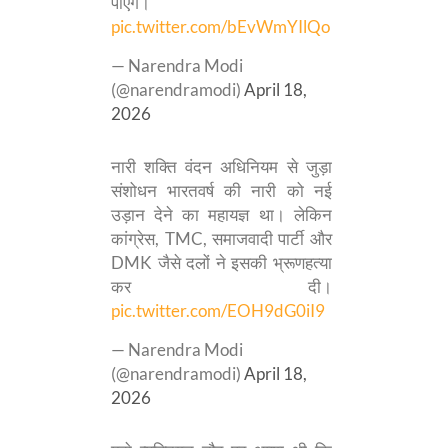
पाएंगे।
pic.twitter.com/bEvWmYIlQo
— Narendra Modi
(@narendramodi)
April 18,
2026
नारी शक्ति वंदन अधिनियम से जुड़ा
संशोधन भारतवर्ष की नारी को नई
उड़ान देने का महायज्ञ था। लेकिन
कांग्रेस, TMC, समाजवादी पार्टी और
DMK जैसे दलों ने इसकी भ्रूणहत्या
कर दी।
pic.twitter.com/EOH9dG0iI9
— Narendra Modi
(@narendramodi)
April 18,
2026