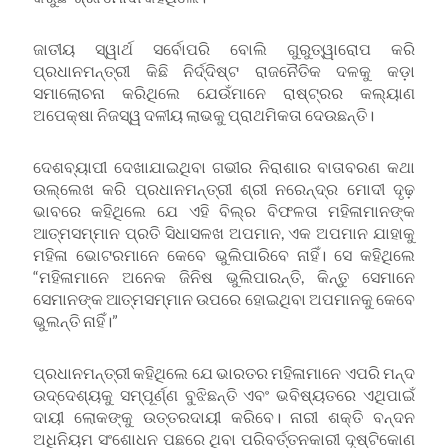
ଜାତୀୟ ସ୍ୱାର୍ଥ ସର୍ବୋପରି ବୋଲି ଗୁରୁତ୍ୱାରୋପ କରି
ପ୍ରଧାନମନ୍ତ୍ରୀ କିଛି ନିର୍ଦ୍ଦିଷ୍ଟ ରାଜନୈତିକ ଦଳକୁ କଡ଼ା
ସମାଲୋଚନା କରିଥିଲେ ଯେଉଁମାନେ ରାଷ୍ଟ୍ରର କଲ୍ୟାଣ
ଅପେକ୍ଷା ନିଜସ୍ୱ ଦଳୀୟ ଲାଭକୁ ପ୍ରାଥମିକତା ଦେଉଛନ୍ତି।
ଦେଶବ୍ୟାପୀ ଦେଖାଯାଇଥିବା ଗଭୀର ନିରାଶାର ବାତାବରଣ କଥା
ଉଲ୍ଲେଖ କରି ପ୍ରଧାନମନ୍ତ୍ରୀ ଶ୍ରୀ ନରେନ୍ଦ୍ର ମୋଦୀ ଦୃଢ଼
ଭାବରେ କହିଥିଲେ ଯେ ଏହି ବିଲ୍‌ର ବିଫଳତା ମହିଳାମାନଙ୍କ
ଆତ୍ମସମ୍ମାନ ପ୍ରତି ସିଧାସଳଖ ଅପମାନ, ଏକ ଅପମାନ ଯାହାକୁ
ମହିଳା ଭୋଟରମାନେ କେବେ ଭୁଲିପାରିବେ ନାହିଁ। ସେ କହିଥିଲେ
“ମହିଳାମାନେ ଅନେକ ଜିନିଷ ଭୁଲିପାରନ୍ତି, କିନ୍ତୁ ସେମାନେ
ସେମାନଙ୍କ ଆତ୍ମସମ୍ମାନ ଉପରେ ହୋଇଥିବା ଅପମାନକୁ କେବେ
ଭୁଲନ୍ତି ନାହିଁ।”
ପ୍ରଧାନମନ୍ତ୍ରୀ କହିଥିଲେ ଯେ ଭାରତର ମହିଳାମାନେ ଏପରି ମନ୍ଦ
ଉଦ୍ଦେଶ୍ୟକୁ ସମ୍ପୂର୍ଣ୍ଣ ବୁଝିଛନ୍ତି ଏବଂ ଭବିଷ୍ୟତରେ ଏଥିପାଇଁ
ଦାୟୀ ଲୋକଙ୍କୁ ଉତ୍ତରଦାୟୀ କରିବେ। ନାରୀ ଶକ୍ତି ବନ୍ଦନ
ଅଧିନିୟମ ସଂଶୋଧନ ପଛରେ ଥିବା ପରିବର୍ତ୍ତନକାରୀ ଦୃଷ୍ଟିକୋଣ