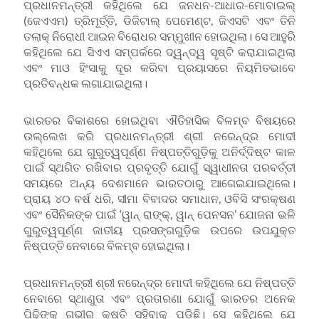
ପ୍ରଧାନମନ୍ତ୍ରୀ କହିଥିଲେ ଯେ ଜନଧନ-ଆଧାର-ମୋବାଇଲ୍
(ଜେଏଏମ) ତ୍ରିମୂର୍ତ୍ତି, ଡିଜିଟାଲ୍ ପେମେଣ୍ଟ, ଜିଏସଟି ଏବଂ ତିନି
ତଲାକ୍ ନିରୋଧୀ ଆଇନ ବିରୋଧର ସମ୍ମୁଖୀନ ହୋଇଥିଲା। ସେ ଆହୁରି
କହିଥିଲେ ଯେ ସିଏଏ ସମ୍ପର୍କରେ ଦ୍ୱନ୍ଦ୍ୱ ସୃଷ୍ଟି କରାଯାଇଥିଲା
ଏବଂ ମାଓ ହିଂସାକୁ ଦୂର କରିବା ପ୍ରୟାସରେ ନିୟମିତଭାବେ
ପ୍ରତିବନ୍ଧକ ଲଗାଯାଇଥିଲା।
ଭାରତର ବିକାଶରେ ହୋଇଥିବା ଐତିହାସିକ ବିଳମ୍ବ ବିଷୟରେ
ଉଲ୍ଲେଖ କରି ପ୍ରଧାନମନ୍ତ୍ରୀ ଶ୍ରୀ ନରେନ୍ଦ୍ର ମୋଦୀ
କହିଥିଲେ ଯେ ଗୁରୁତ୍ୱପୂର୍ଣ୍ଣ ନିଷ୍ପତ୍ତିଗୁଡ଼ିକୁ ଅନିର୍ଦ୍ଦିଷ୍ଟ କାଳ
ପାଇଁ ସ୍ଥଗିତ ରଖିବାର ପ୍ରବୃତ୍ତି ଯୋଗୁଁ ସ୍ୱାଧୀନତା ପରବର୍ତ୍ତୀ
ସମୟରେ ଅନ୍ୟ ଦେଶମାନେ ଭାରତଠାରୁ ଆଗେଇଯାଇଥିଲେ।
ପ୍ରାୟ ୪୦ ବର୍ଷ ଧରି, ସୀମା ବିବାଦର ସମାଧାନ, ଓବିସି ସଂରକ୍ଷଣ
ଏବଂ ସୈନିକଙ୍କ ପାଇଁ ‘ୱାନ୍ ରାଙ୍କ୍, ୱାନ୍ ପେନସନ’ ଯୋଜନା ଭଳି
ଗୁରୁତ୍ୱପୂର୍ଣ୍ଣ ଜାତୀୟ ପ୍ରସଙ୍ଗଗୁଡ଼ିକ ଉପରେ ଉପଯୁକ୍ତ
ନିଷ୍ପତ୍ତି ନେବାରେ ବିଳମ୍ବ ହୋଇଥିଲା।
ପ୍ରଧାନମନ୍ତ୍ରୀ ଶ୍ରୀ ନରେନ୍ଦ୍ର ମୋଦୀ କହିଥିଲେ ଯେ ନିଷ୍ପତ୍ତି
ନେବାରେ ସ୍ଥାଣୁତା ଏବଂ ପ୍ରତାରଣା ଯୋଗୁଁ ଭାରତର ଅନେକ
ପିଢ଼ିଙ୍କୁ ଗଭୀର କ୍ଷତି ସହିବାକୁ ପଡ଼ିଛି। ସେ କହିଥିଲେ ଯେ