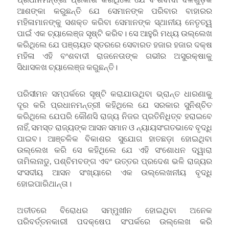
ଆଶଙ୍କା କରୁଛନ୍ତି ଯେ ସେମାନଙ୍କ ପରିବାର ବାହାରର
ମହିଳାମାନଙ୍କୁ ସଶକ୍ତ କରିବା ସେମାନଙ୍କ ସ୍ଥାନୀୟ ନେତୃତ୍ୱ
ପାଇଁ ଏକ ଚ୍ୟାଲେଞ୍ଜ ସୃଷ୍ଟି କରିବ। ସେ ଆହୁରି ମଧ୍ୟ ଉଲ୍ଲେଖ
କରିଥିଲେ ଯେ ପଞ୍ଚାୟତ ସ୍ତରରେ ସେବାରତ ହଜାର ହଜାର ଦକ୍ଷ
ମହିଳା ଏହି ବଂଶବାଦୀ ରାଜନେତାଙ୍କ ଗଭୀର ଅସୁରକ୍ଷାକୁ
ସିଧାସଳଖ ଚ୍ୟାଲେଞ୍ଜ କରୁଛନ୍ତି।
ପରିସୀମନ ସମ୍ପର୍କରେ ସୃଷ୍ଟି କରାଯାଉଥିବା ଭ୍ରାନ୍ତ ଧାରଣାକୁ
ଦୂର କରି ପ୍ରଧାନମନ୍ତ୍ରୀ କହିଥିଲେ ଯେ ସରକାର ସୁନିଶ୍ଚିତ
କରିଥିଲେ ଯେପରି କୌଣସି ରାଜ୍ୟ ନିଜର ପ୍ରତିନିଧିତ୍ବ ହରାଇବେ
ନାହିଁ, ସମସ୍ତ ରାଜ୍ୟଙ୍କ ଆସନ ସମାନ ଓ ନ୍ୟାୟସଂଗତଭାବେ ବୃଦ୍ଧି
ପାଇବ। ଆଞ୍ଚଳିକ ବିକାଶର ସୁଯୋଗ ହାତଛଡ଼ା ହୋଇଥିବା
ଉଲ୍ଲେଖ କରି ସେ କହିଥିଲେ ଯେ ଏହି ସଂଶୋଧନ ଦ୍ୱାରା
ତାମିଲନାଡୁ, ପଶ୍ଚିମବଙ୍ଗ ଏବଂ ଉତ୍ତର ପ୍ରଦେଶ ଭଳି ରାଜ୍ୟର
ସଂସଦୀୟ ଆସନ ସଂଖ୍ୟାରେ ଏକ ଉଲ୍ଲେଖନୀୟ ବୃଦ୍ଧି
ହୋଇପାରିଥାନ୍ତା।
ଅତୀତରେ ବିରୋଧର ସମ୍ମୁଖୀନ ହୋଇଥିବା ଅନେକ
ପରିବର୍ତ୍ତନକାରୀ ପଦକ୍ଷେପ ସଂପର୍କରେ ଉଲ୍ଲେଖ କରି