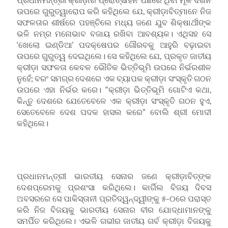
ଉପରେ ଗୁରୁତ୍ୱାରୋପ କରି କହିଥିଲେ ଯେ, କ୍ରୀଡ଼ାବିତ୍‌ମାନେ ନିଜ
ସଫଳତାର ଶୀର୍ଷରେ ପହଞ୍ଚିଲେ ମଧ୍ୟ ଜଣେ ଯୁବ ଶିକ୍ଷାର୍ଥୀଙ୍କ
ଭଳି ନମ୍ର ମନୋଭାବ ବଜାୟ ରଖିବା ଆବଶ୍ୟକ। ଏଥିସହ ସେ
‘ଖେଲୋ ଇଣ୍ଡିଆ’ ପଦକ୍ଷେପର ଗୌରବକୁ ଆହୁରି ବଢ଼ାଇବା
ଉପରେ ଗୁରୁତ୍ୱ ଦେଇଥିଲେ। ସେ କହିଥିଲେ ଯେ, ପ୍ରକୃତ ଜାତୀୟ
କ୍ରୀଡ଼ା ସଫଳତା କେବଳ ଭୌତିକ ଭିତ୍ତିଭୂମି ଉପରେ ନିର୍ଭରଶୀଳ
ନୁହେଁ; ବରଂ ସମଗ୍ର ଦେଶରେ ଏକ ବ୍ୟାପକ କ୍ରୀଡ଼ା ସଂସ୍କୃତି ଗଠନ
ଉପରେ ଏହା ନିର୍ଭର କରେ। “କ୍ରୀଡ଼ା ଭିତ୍ତିଭୂମି ଗୋଟିଏ କଥା,
କିନ୍ତୁ ଦେଶରେ ଯେତେବେଳେ ଏକ କ୍ରୀଡ଼ା ସଂସ୍କୃତି ଗଠନ ହୁଏ,
ସେତେବେଳେ ଦେଶ ପଦକ ହାସଲ କରେ” ବୋଲି ଶ୍ରୀ ମୋଦୀ
କହିଥିଲେ।
ପ୍ରଧାନମନ୍ତ୍ରୀ ଭାରତୀୟ ସେନାର ଜଣେ କ୍ରୀଡ଼ାବିତ୍‌ଙ୍କ
ଦେଶପ୍ରେମକୁ ପ୍ରଶଂସା କରିଥିଲେ। କାର୍ଗିଲ ବିଜୟ ଦିବସ
ଅବସରରେ ସେ ପାକିସ୍ତାନୀ ପ୍ରତିଦ୍ୱନ୍ଦ୍ୱୀଙ୍କୁ ୫-୦ରେ ପରାସ୍ତ
କରି ନିଜ ବିଜୟକୁ ଭାରତୀୟ ସେନାର ବୀର ଯୋଦ୍ଧାମାନଙ୍କୁ
ସମର୍ପିତ କରିଥିଲେ। ଏଭଳି ଗଭୀର ଜାତୀୟ ଗର୍ବ କ୍ରୀଡ଼ା ବିଜୟକୁ