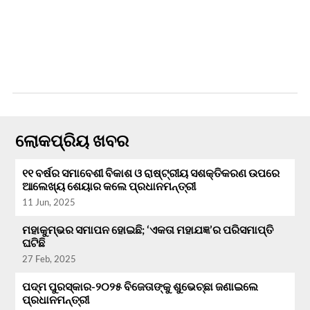
ଲୋକପ୍ରିୟ ଖବର
୧୧ ବର୍ଷର ସମାବେଶୀ ବିକାଶ ଓ ରାଷ୍ଟ୍ରୀୟ ସଶକ୍ତିକରଣ ଉପରେ
ଆଲେଖ୍ୟ ଶେୟାର କଲେ ପ୍ରଧାନମନ୍ତ୍ରୀ
11 Jun, 2025
ମହାକୁମ୍ଭର ସମାପନ ହୋଇଛି; ‘ଏକତା ମହାଯଜ୍ଞ’ର ପରିସମାପ୍ତି
ଘଟିଛି
27 Feb, 2025
ପଦ୍ମ ପୁରସ୍କାର-୨୦୨୫ ବିଜେତାଙ୍କୁ ଶୁଭେଚ୍ଛା ଜଣାଇଲେ
ପ୍ରଧାନମନ୍ତ୍ରୀ