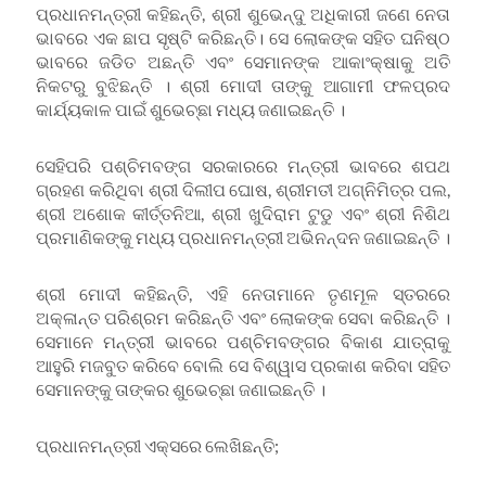
ପ୍ରଧାନମନ୍ତ୍ରୀ କହିଛନ୍ତି, ଶ୍ରୀ ଶୁଭେନ୍ଦୁ ଅଧିକାରୀ ଜଣେ ନେତା
ଭାବରେ ଏକ ଛାପ ସୃଷ୍ଟି କରିଛନ୍ତି। ସେ ଲୋକଙ୍କ ସହିତ ଘନିଷ୍ଠ
ଭାବରେ ଜଡିତ ଅଛନ୍ତି ଏବଂ ସେମାନଙ୍କ ଆକାଂକ୍ଷାକୁ ଅତି
ନିକଟରୁ ବୁଝିଛନ୍ତି । ଶ୍ରୀ ମୋଦୀ ତାଙ୍କୁ ଆଗାମୀ ଫଳପ୍ରଦ
କାର୍ଯ୍ୟକାଳ ପାଇଁ ଶୁଭେଚ୍ଛା ମଧ୍ୟ ଜଣାଇଛନ୍ତି ।
ସେହିପରି ପଶ୍ଚିମବଙ୍ଗ ସରକାରରେ ମନ୍ତ୍ରୀ ଭାବରେ ଶପଥ
ଗ୍ରହଣ କରିଥିବା ଶ୍ରୀ ଦିଲୀପ ଘୋଷ, ଶ୍ରୀମତୀ ଅଗ୍ନିମିତ୍ର ପଲ,
ଶ୍ରୀ ଅଶୋକ କୀର୍ତ୍ତନିଆ, ଶ୍ରୀ ଖୁଦିରାମ ଟୁଡୁ ଏବଂ ଶ୍ରୀ ନିଶିଥ
ପ୍ରମାଣିକଙ୍କୁ ମଧ୍ୟ ପ୍ରଧାନମନ୍ତ୍ରୀ ଅଭିନନ୍ଦନ ଜଣାଇଛନ୍ତି ।
ଶ୍ରୀ ମୋଦୀ କହିଛନ୍ତି, ଏହି ନେତାମାନେ ତୃଣମୂଳ ସ୍ତରରେ
ଅକ୍ଳାନ୍ତ ପରିଶ୍ରମ କରିଛନ୍ତି ଏବଂ ଲୋକଙ୍କ ସେବା କରିଛନ୍ତି ।
ସେମାନେ ମନ୍ତ୍ରୀ ଭାବରେ ପଶ୍ଚିମବଙ୍ଗର ବିକାଶ ଯାତ୍ରାକୁ
ଆହୁରି ମଜବୁତ କରିବେ ବୋଲି ସେ ବିଶ୍ୱାସ ପ୍ରକାଶ କରିବା ସହିତ
ସେମାନଙ୍କୁ ତାଙ୍କର ଶୁଭେଚ୍ଛା ଜଣାଇଛନ୍ତି ।
ପ୍ରଧାନମନ୍ତ୍ରୀ ଏକ୍ସରେ ଲେଖିଛନ୍ତି;