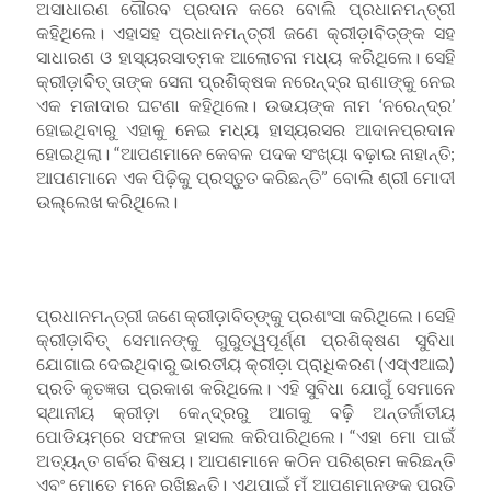
ଅସାଧାରଣ ଗୌରବ ପ୍ରଦାନ କରେ ବୋଲି ପ୍ରଧାନମନ୍ତ୍ରୀ
କହିଥିଲେ। ଏହାସହ ପ୍ରଧାନମନ୍ତ୍ରୀ ଜଣେ କ୍ରୀଡ଼ାବିତ୍‌ଙ୍କ ସହ
ସାଧାରଣ ଓ ହାସ୍ୟରସାତ୍ମକ ଆଲୋଚନା ମଧ୍ୟ କରିଥିଲେ। ସେହି
କ୍ରୀଡ଼ାବିତ୍‌ ତାଙ୍କ ସେନା ପ୍ରଶିକ୍ଷକ ନରେନ୍ଦ୍ର ରାଣାଙ୍କୁ ନେଇ
ଏକ ମଜାଦାର ଘଟଣା କହିଥିଲେ। ଉଭୟଙ୍କ ନାମ ‘ନରେନ୍ଦ୍ର’
ହୋଇଥିବାରୁ ଏହାକୁ ନେଇ ମଧ୍ୟ ହାସ୍ୟରସର ଆଦାନପ୍ରଦାନ
ହୋଇଥିଲା। “ଆପଣମାନେ କେବଳ ପଦକ ସଂଖ୍ୟା ବଢ଼ାଇ ନାହାନ୍ତି;
ଆପଣମାନେ ଏକ ପିଢ଼ିକୁ ପ୍ରସ୍ତୁତ କରିଛନ୍ତି” ବୋଲି ଶ୍ରୀ ମୋଦୀ
ଉଲ୍ଲେଖ କରିଥିଲେ।
ପ୍ରଧାନମନ୍ତ୍ରୀ ଜଣେ କ୍ରୀଡ଼ାବିତ୍‌ଙ୍କୁ ପ୍ରଶଂସା କରିଥିଲେ। ସେହି
କ୍ରୀଡ଼ାବିତ୍‌ ସେମାନଙ୍କୁ ଗୁରୁତ୍ୱପୂର୍ଣ୍ଣ ପ୍ରଶିକ୍ଷଣ ସୁବିଧା
ଯୋଗାଇ ଦେଇଥିବାରୁ ଭାରତୀୟ କ୍ରୀଡ଼ା ପ୍ରାଧିକରଣ (ଏସ୍‌ଏଆଇ)
ପ୍ରତି କୃତଜ୍ଞତା ପ୍ରକାଶ କରିଥିଲେ। ଏହି ସୁବିଧା ଯୋଗୁଁ ସେମାନେ
ସ୍ଥାନୀୟ କ୍ରୀଡ଼ା କେନ୍ଦ୍ରରୁ ଆଗକୁ ବଢ଼ି ଅନ୍ତର୍ଜାତୀୟ
ପୋଡିୟମ୍‌ରେ ସଫଳତା ହାସଲ କରିପାରିଥିଲେ। “ଏହା ମୋ ପାଇଁ
ଅତ୍ୟନ୍ତ ଗର୍ବର ବିଷୟ। ଆପଣମାନେ କଠିନ ପରିଶ୍ରମ କରିଛନ୍ତି
ଏବଂ ମୋତେ ମନେ ରଖିଛନ୍ତି। ଏଥିପାଇଁ ମୁଁ ଆପଣମାନଙ୍କ ପ୍ରତି