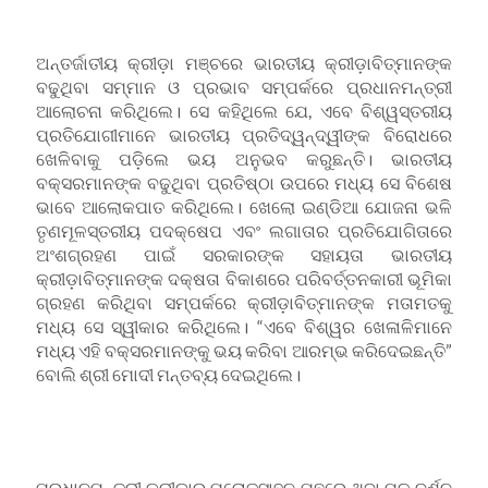
ଅନ୍ତର୍ଜାତୀୟ କ୍ରୀଡ଼ା ମଞ୍ଚରେ ଭାରତୀୟ କ୍ରୀଡ଼ାବିତ୍‌ମାନଙ୍କ
ବଢୁଥିବା ସମ୍ମାନ ଓ ପ୍ରଭାବ ସମ୍ପର୍କରେ ପ୍ରଧାନମନ୍ତ୍ରୀ
ଆଲୋଚନା କରିଥିଲେ। ସେ କହିଥିଲେ ଯେ, ଏବେ ବିଶ୍ୱସ୍ତରୀୟ
ପ୍ରତିଯୋଗୀମାନେ ଭାରତୀୟ ପ୍ରତିଦ୍ୱନ୍ଦ୍ୱୀଙ୍କ ବିରୋଧରେ
ଖେଳିବାକୁ ପଡ଼ିଲେ ଭୟ ଅନୁଭବ କରୁଛନ୍ତି। ଭାରତୀୟ
ବକ୍ସରମାନଙ୍କ ବଢୁଥିବା ପ୍ରତିଷ୍ଠା ଉପରେ ମଧ୍ୟ ସେ ବିଶେଷ
ଭାବେ ଆଲୋକପାତ କରିଥିଲେ। ଖେଲୋ ଇଣ୍ଡିଆ ଯୋଜନା ଭଳି
ତୃଣମୂଳସ୍ତରୀୟ ପଦକ୍ଷେପ ଏବଂ ଲଗାତାର ପ୍ରତିଯୋଗିତାରେ
ଅଂଶଗ୍ରହଣ ପାଇଁ ସରକାରଙ୍କ ସହାୟତା ଭାରତୀୟ
କ୍ରୀଡ଼ାବିତ୍‌ମାନଙ୍କ ଦକ୍ଷତା ବିକାଶରେ ପରିବର୍ତ୍ତନକାରୀ ଭୂମିକା
ଗ୍ରହଣ କରିଥିବା ସମ୍ପର୍କରେ କ୍ରୀଡ଼ାବିତ୍‌ମାନଙ୍କ ମତାମତକୁ
ମଧ୍ୟ ସେ ସ୍ୱୀକାର କରିଥିଲେ। “ଏବେ ବିଶ୍ୱର ଖେଳାଳିମାନେ
ମଧ୍ୟ ଏହି ବକ୍ସରମାନଙ୍କୁ ଭୟ କରିବା ଆରମ୍ଭ କରିଦେଇଛନ୍ତି”
ବୋଲି ଶ୍ରୀ ମୋଦୀ ମନ୍ତବ୍ୟ ଦେଇଥିଲେ।
ପ୍ରଧାନମନ୍ତ୍ରୀ କ୍ରୀଡ଼ାର ପ୍ରୋତ୍ସାହନ ପଛରେ ଥିବା ମୂଳ ଦର୍ଶନ