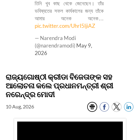
তিনি খুব কাছ থেকে জেনেছেন। তাঁর
ভবিষ্যতের সফল কার্যকালের জন্য তাঁকে
আমার অনেক অনেক…
pic.twitter.com/UhrI5ljiAZ
— Narendra Modi
(@narendramodi)
May 9,
2026
ରାଜ୍ୟଗୋଷ୍ଠୀ କ୍ରୀଡା ବିଜେତାଙ୍କ ସହ
ଆଲୋଚନା କଲେ ପ୍ରଧାନମନ୍ତ୍ରୀ ଶ୍ରୀ
ନରେନ୍ଦ୍ର ମୋଦୀ
10 Aug, 2026