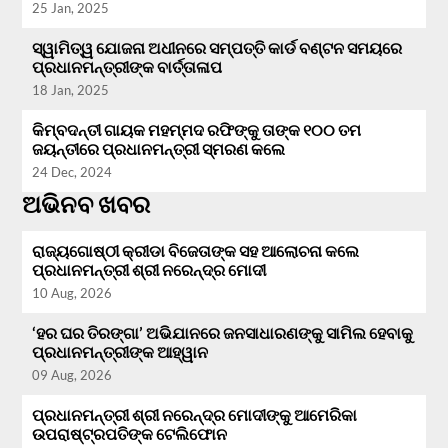
25 Jan, 2025
ସ୍ୱାମିତ୍ୱ ଯୋଜନା ଅଧୀନରେ ସମ୍ପତ୍ତି କାର୍ଡ ବଣ୍ଟନ ସମୟରେ
ପ୍ରଧାନମନ୍ତ୍ରୀଙ୍କ ବାର୍ତ୍ତାଳାପ
18 Jan, 2025
କିମ୍ବଦନ୍ତୀ ଗାୟକ ମହମ୍ମଦ ରଫିଙ୍କୁ ତାଙ୍କ ୧୦୦ ତମ
ଜୟନ୍ତୀରେ ପ୍ରଧାନମନ୍ତ୍ରୀ ସ୍ମରଣ କଲେ
24 Dec, 2024
ଅଭିନବ ଖବର
ରାଜ୍ୟଗୋଷ୍ଠୀ କ୍ରୀଡା ବିଜେତାଙ୍କ ସହ ଆଲୋଚନା କଲେ
ପ୍ରଧାନମନ୍ତ୍ରୀ ଶ୍ରୀ ନରେନ୍ଦ୍ର ମୋଦୀ
10 Aug, 2026
‘ହର ଘର ତିରଙ୍ଗା’ ଅଭିଯାନରେ ଜନସାଧାରଣଙ୍କୁ ସାମିଲ ହେବାକୁ
ପ୍ରଧାନମନ୍ତ୍ରୀଙ୍କ ଆହ୍ୱାନ
09 Aug, 2026
ପ୍ରଧାନମନ୍ତ୍ରୀ ଶ୍ରୀ ନରେନ୍ଦ୍ର ମୋଦୀଙ୍କୁ ଆମେରିକା
ଉପରାଷ୍ଟ୍ରପତିଙ୍କ ଟେଲିଫୋନ