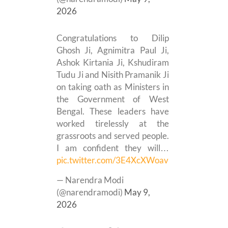
2026
Congratulations to Dilip
Ghosh Ji, Agnimitra Paul Ji,
Ashok Kirtania Ji, Kshudiram
Tudu Ji and Nisith Pramanik Ji
on taking oath as Ministers in
the Government of West
Bengal. These leaders have
worked tirelessly at the
grassroots and served people.
I am confident they will…
pic.twitter.com/3E4XcXWoav
— Narendra Modi
(@narendramodi)
May 9,
2026