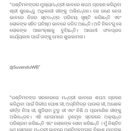
“ପଶ୍ଚିମବଙ୍ଗର ମୁଖ୍ୟମନ୍ତ୍ରୀ ଭାବରେ ଶପଥ ଗ୍ରହଣ କରିଥିବା
ଶ୍ରୀ ଶୁଭେନ୍ଦୁ ଅଧିକାରୀ ଜୀଙ୍କୁ ଅଭିନନ୍ଦନ। ସେ ଜଣେ ନେତା
ଭାବରେ ନିଜର ସ୍ବତନ୍ତ୍ର ପରିଚୟ ସୃଷ୍ଟି କରିଛନ୍ତି ଏବଂ
ଲୋକଙ୍କ ସହିତ ଘନିଷ୍ଠ ଭାବରେ ଜଡିତ ଅଛନ୍ତି। ଅତି ନିକଟରୁ ସେ
ଲୋକଙ୍କ ଆକାଂକ୍ଷାକୁ ବୁଝିଛନ୍ତି। ଆଗାମୀ ଫଳପ୍ରଦ
କାର୍ଯ୍ୟକାଳ ପାଇଁ ତାଙ୍କୁ ମୋର ଶୁଭକାମନା।
@SuvenduWB”
“ପଶ୍ଚିମବଙ୍ଗ ସରକାରରେ ମନ୍ତ୍ରୀ ଭାବରେ ଶପଥ ଗ୍ରହଣ
କରିଥିବା ପାଇଁ ଦିଲୀପ ଘୋଷ ଜୀ, ଅଗ୍ନିମିତ୍ର ପାଉଲ ଜୀ, ଅଶୋକ
କୀର୍ତ୍ତ ନିଆ ଜୀ, ଖୁଦିରାମ ଟୁଡୁ ଜୀ ଏବଂ ନିଶି ଥ ପ୍ରମାଣିକ ଜୀଙ୍କୁ
ଅଭିନନ୍ଦନ। ଏହି ନେତାମାନେ ତୃଣମୂଳ ସ୍ତରରେ ଅକ୍ଲାନ୍ତ
ପରିଶ୍ରମ କରିଛନ୍ତି ଏବଂ ଲୋକଙ୍କ ସେବା କରିଛନ୍ତି । ମୁଁ ନିଶ୍ଚିତ
ଯେ ସେମାନେ ମନ୍ତ୍ରୀ ଭାବରେ ପଶ୍ଚିମବଙ୍ଗର ବିକାଶ ଯାତ୍ରାକୁ