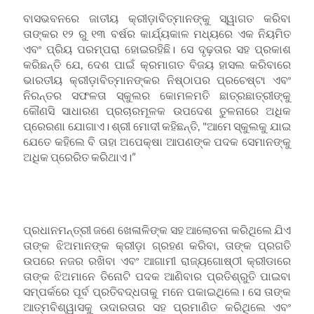
ବାସଭବନରେ ଜାତୀୟ କ୍ରୀଡ଼ାବିତ୍‌ମାନଙ୍କୁ ସ୍ୱାଗତ କରିବା
ତାଙ୍କର ୧୨ ରୁ ୧୩ ବର୍ଷର କାର୍ଯ୍ୟକାଳ ମଧ୍ୟରେ ଏକ ନିୟମିତ
ଏବଂ ପ୍ରିୟ ପରମ୍ପରା ହୋଇରହିଛି। ସେ ଦୃଢ଼ତାର ସହ ପ୍ରକାଶ
କରିଛନ୍ତି ଯେ, ଦେଶ ପାଇଁ କ୍ରମାଗତ ବିଜୟ ହାସଲ କରିବାରେ
ଭାରତୀୟ କ୍ରୀଡ଼ାବିତ୍‌ମାନଙ୍କର ନିଷ୍ଠାପର ପ୍ରଚେଷ୍ଟା ଏବଂ
ନିରନ୍ତର ସଫଳତା ସ୍କୁଲର କୋମଳମତି ଛାତ୍ରଛାତ୍ରୀଙ୍କୁ
କୌଣସି ସାଧାରଣ ପ୍ରଚାରମୂଳକ ଉପଦେଶ ତୁଳନାରେ ଅଧିକ
ପ୍ରେରଣା ଯୋଗାଏ। ଶ୍ରୀ ମୋଦୀ କହିଛନ୍ତି, "ଆମେ ସ୍କୁଲକୁ ଯାଇ
ଯେତେ କହିଲେ ବି ତାହା ଅପେକ୍ଷା ଆପଣଙ୍କ ପଦକ ସେମାନଙ୍କୁ
ଅଧିକ ପ୍ରେରିତ କରିଥାଏ।”
ପ୍ରଧାନମନ୍ତ୍ରୀ ଜଣେ ଖେଳାଳିଙ୍କ ସହ ଆଲୋଚନା କରିଥିଲେ ଯିଏ
ତାଙ୍କ ଝିଅମାନଙ୍କ କ୍ରୀଡ଼ା ଗ୍ରହଣ କରିବା, ତାଙ୍କ ପ୍ରଗତି
ଉପରେ ନଜର ରଖିବା ଏବଂ ଆଗାମୀ ରାଜ୍ୟଗୋଷ୍ଠୀ କ୍ରୀଡାରେ
ତାଙ୍କ ଝିଅମାନେ ତିନୋଟି ପଦକ ଆଣିବାର ପ୍ରତିଶ୍ରୁତି ପାଇବା
ସମ୍ପର୍କରେ ପୂର୍ବ ପ୍ରତିବଦ୍ଧତାକୁ ମନେ ପକାଇଥିଲେ। ସେ ତାଙ୍କ
ଆତ୍ମବିଶ୍ୱାସକୁ ଉଦାରତାର ସହ ପ୍ରମାଣିତ କରିଥିଲେ ଏବଂ