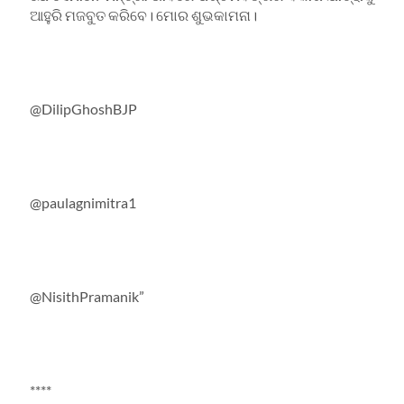
ଆହୁରି ମଜବୁତ କରିବେ। ମୋର ଶୁଭକାମନା।
@DilipGhoshBJP
@paulagnimitra1
@NisithPramanik”
****