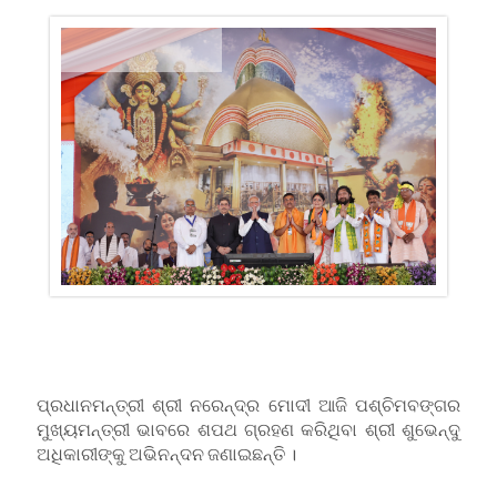
ପ୍ରଧାନମନ୍ତ୍ରୀ ଶ୍ରୀ ନରେନ୍ଦ୍ର ମୋଦୀ ଆଜି ପଶ୍ଚିମବଙ୍ଗର
ମୁଖ୍ୟମନ୍ତ୍ରୀ ଭାବରେ ଶପଥ ଗ୍ରହଣ କରିଥିବା ଶ୍ରୀ ଶୁଭେନ୍ଦୁ
ଅଧିକାରୀଙ୍କୁ ଅଭିନନ୍ଦନ ଜଣାଇଛନ୍ତି ।