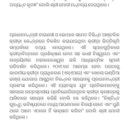
ଅତ୍ୟନ୍ତ କୃତଜ୍ଞ” ବୋଲି ଶ୍ରୀ ମୋଦୀ ମନ୍ତବ୍ୟ ଦେଇଥିଲେ।
ପ୍ରଧାନମନ୍ତ୍ରୀ ବାରାଣସୀ ଓ ଭୋପାଳ ସମେତ ବିଭିନ୍ନ ଆଞ୍ଚଳିକ
କ୍ରୀଡ଼ା କେନ୍ଦ୍ରରେ ବିକଶିତ କରାଯାଇଥିବା କ୍ରୀଡ଼ା ଭିତ୍ତିଭୂମି
ସମ୍ପର୍କରେ ତଥ୍ୟ ନେଇଥିଲେ। ଏହି ସ୍ଥାନଗୁଡ଼ିକରେ
କ୍ରୀଡ଼ାବିତ୍‌ମାନେ ପ୍ରଶିକ୍ଷଣ ନେବା ସହ କାଶୀ ବିଶ୍ୱନାଥ ଏବଂ
ଉଜ୍ଜୟିନୀର ମହାକାଳେଶ୍ୱର ଭଳି ଆଧ୍ୟାତ୍ମିକ ସ୍ଥଳୀ
ପରିଦର୍ଶନ କରିଥିଲେ। ୨୦୧୮ରେ ଆରମ୍ଭ ହେବା ପରଠାରୁ
ଭାରତୀୟ କ୍ରୀଡ଼ା ପ୍ରାଧିକରଣ (ଏସ୍‌ଏଆଇ) ଏବଂ ଖେଲୋ ଇଣ୍ଡିଆ
ଢାଞ୍ଚା ଯୋଗାଇ ଆସୁଥିବା ନିରନ୍ତର ସହାୟତାକୁ ପ୍ରଧାନମନ୍ତ୍ରୀ
ପ୍ରଶଂସା କରିଥିଲେ। ଏହି ବ୍ୟବସ୍ଥା ଯୁବ ପ୍ରତିଭାମାନଙ୍କୁ
ସହଜରେ ଉଚ୍ଚସ୍ତରୀୟ ପ୍ରତିଯୋଗିତାମୂଳକ କ୍ରୀଡ଼ା କ୍ଷେତ୍ରକୁ
ଆସିବାରେ ସହାୟତା କରିଛି ବୋଲି ସେ କହିଥିଲେ। “ନିଶ୍ଚିନ୍ତ
ରୁହନ୍ତୁ, ଭବିଷ୍ୟତରେ ମଧ୍ୟ ଆପଣମାନେ ବିଜୟୀ ହେବେ ଏବଂ ପୁଣି
ଥରେ ଆମେ ଏଠାରେ ହିଁ ସାକ୍ଷାତ କରିବା” ବୋଲି ଶ୍ରୀ ମୋଦୀ
କହିଥିଲେ।