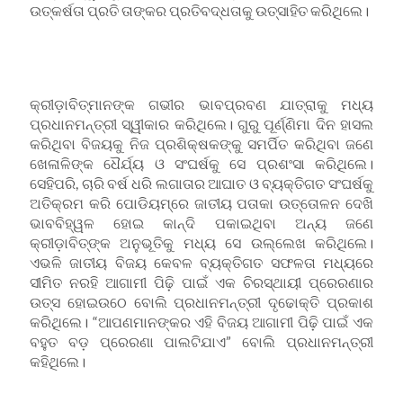
ଉତ୍କର୍ଷତା ପ୍ରତି ତାଙ୍କର ପ୍ରତିବଦ୍ଧତାକୁ ଉତ୍ସାହିତ କରିଥିଲେ।
କ୍ରୀଡ଼ାବିତ୍‌ମାନଙ୍କ ଗଭୀର ଭାବପ୍ରବଣ ଯାତ୍ରାକୁ ମଧ୍ୟ
ପ୍ରଧାନମନ୍ତ୍ରୀ ସ୍ୱୀକାର କରିଥିଲେ। ଗୁରୁ ପୂର୍ଣ୍ଣିମା ଦିନ ହାସଲ
କରିଥିବା ବିଜୟକୁ ନିଜ ପ୍ରଶିକ୍ଷକଙ୍କୁ ସମର୍ପିତ କରିଥିବା ଜଣେ
ଖେଳାଳିଙ୍କ ଧୈର୍ଯ୍ୟ ଓ ସଂଘର୍ଷକୁ ସେ ପ୍ରଶଂସା କରିଥିଲେ।
ସେହିପରି, ଚାରି ବର୍ଷ ଧରି ଲଗାତାର ଆଘାତ ଓ ବ୍ୟକ୍ତିଗତ ସଂଘର୍ଷକୁ
ଅତିକ୍ରମ କରି ପୋଡିୟମ୍‌ରେ ଜାତୀୟ ପତାକା ଉତ୍ତୋଳନ ଦେଖି
ଭାବବିହ୍ୱଳ ହୋଇ କାନ୍ଦି ପକାଇଥିବା ଅନ୍ୟ ଜଣେ
କ୍ରୀଡ଼ାବିତ୍‌ଙ୍କ ଅନୁଭୂତିକୁ ମଧ୍ୟ ସେ ଉଲ୍ଲେଖ କରିଥିଲେ।
ଏଭଳି ଜାତୀୟ ବିଜୟ କେବଳ ବ୍ୟକ୍ତିଗତ ସଫଳତା ମଧ୍ୟରେ
ସୀମିତ ନରହି ଆଗାମୀ ପିଢ଼ି ପାଇଁ ଏକ ଚିରସ୍ଥାୟୀ ପ୍ରେରଣାର
ଉତ୍ସ ହୋଇଉଠେ ବୋଲି ପ୍ରଧାନମନ୍ତ୍ରୀ ଦୃଢୋକ୍ତି ପ୍ରକାଶ
କରିଥିଲେ। “ଆପଣମାନଙ୍କର ଏହି ବିଜୟ ଆଗାମୀ ପିଢ଼ି ପାଇଁ ଏକ
ବହୁତ ବଡ଼ ପ୍ରେରଣା ପାଲଟିଯାଏ” ବୋଲି ପ୍ରଧାନମନ୍ତ୍ରୀ
କହିଥିଲେ।