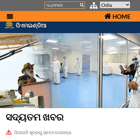
Search
HOME
ପିଏମଇଣ୍ଡିଆ
ସଦ୍ୟତମ ଖବର
ପିଆଇବି ସୂତ୍ରରୁ ସ୍ବତଃ ଉପଲବ୍ଧ