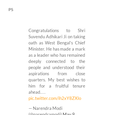
PS
Congratulations to Shri
Suvendu Adhikari Ji on taking
oath as West Bengal’s Chief
Minister. He has made a mark
as a leader who has remained
deeply connected to the
people and understood their
aspirations from close
quarters. My best wishes to
him for a fruitful tenure
ahead.…
pic.twitter.com/ih2xY8ZXIo
— Narendra Modi
(@narendramodi)
May 9,