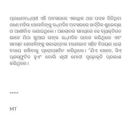
ପ୍ରଧାନମନ୍ତ୍ରୀ ଏହି ଅବସରରେ ଏକାଧିକ ଥର ପଦକ ଜିତିଥିବା
ଜଣେ ମହିଳା ଖେଳାଳିଙ୍କୁ ଜନ୍ମଦିନ ଅବସରରେ ହାର୍ଦ୍ଦିକ ଶୁଭେଚ୍ଛା
ଓ ଆଶୀର୍ବାଦ ଜଣାଇଥିଲେ। ଆଲୋଚନା ସମୟରେ ସେ ବ୍ୟକ୍ତିଗତ
ଭାବେ ମିଠା ଖୁଆଇ ତାଙ୍କ ଜନ୍ମଦିନ ପାଳନ କରିଥିଲେ ଏବଂ
ସମସ୍ତ ଖେଳାଳିଙ୍କୁ ସକାରାତ୍ମକ ମନୋଭାବ ସହିତ ବିଜୟର ଧାରା
ବଜାୟ ରଖିବାକୁ ପ୍ରୋତ୍ସାହିତ କରିଥିଲେ। “ଯିଏ ଖେଳେ, ସିଏ
ପ୍ରସ୍ଫୁଟିତ ହୁଏ" ବୋଲି ଶ୍ରୀ ମୋଦୀ ଦୃଢ଼ୋକ୍ତି ପ୍ରକାଶ
କରିଥିଲେ।
*****
MT