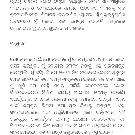
ପ୍ରାୟ ୧,୫୦୦ କୋଟି ଟଙ୍କା ବ୍ୟୟରେ ନିର୍ମିତ ଏହି ଆଧୁନିକ
ବିମାନବନ୍ଦର ଭବିଷ୍ୟତରେ ସମଗ୍ର ଅଞ୍ଚଳର ବିକାଶକୁ ଏକ
ନୂତନ ଗତି ଦେବ। ବିମାନବନ୍ଦରର ଶିଳାନ୍ୟାସର ଏହି ଗୁରୁତ୍ୱପୂର୍ଣ୍ଣ
ଅବସରରେ ମୁଁ କୋଟା ଏବଂ ସମଗ୍ର ହାଡୋଟି ଅଞ୍ଚଳର
ଲୋକମାନଙ୍କୁ ମୋର ଶୁଭକାମନା ଜଣାଉଛି।
ବନ୍ଧୁଗଣ,
ମୋତେ ମନେ ଅଛି, ଯେତେବେଳେ ମୁଁ ନଭେମ୍ବର ୨୦୨୩ ରେ କୋଟା
ଗସ୍ତ କରିଥିଲି, ମୁଁ କୋଟାର ଲୋକମାନଙ୍କୁ ଏକ ପ୍ରତିଶ୍ରୁତି
ଦେଇଥିଲି। ମୁଁ କହିଥିଲି ଯେ କୋଟା ବିମାନବନ୍ଦର କେବଳ ସ୍ୱପ୍ନ
ହୋଇ ରହିବ ନାହିଁ, ବରଂ ଏହାକୁ ବାସ୍ତବରେ ପରିଣତ କରାଯିବ। ଆଜି,
ମୁଁ ଖୁସି ଯେ ସେହି ସମୟ ଆସିଛି ଯେତେବେଳେ କୋଟା
ବିମାନବନ୍ଦରର ନିର୍ମାଣ କାର୍ଯ୍ୟ ଆରମ୍ଭ ହେବାକୁ ଯାଉଛି।
ଏପର୍ଯ୍ୟନ୍ତ, କୋଟାର ଲୋକମାନଙ୍କୁ ବିମାନରେ ଯାତ୍ରା କରିବା
ପାଇଁ ଜୟପୁର କିମ୍ବା ଯୋଧପୁର ଯିବାକୁ ପଡୁଥିଲା। ଏହା
ସମୟସାପେକ୍ଷ ଏବଂ ଅସୁବିଧାଜନକ ଥିଲା। ବର୍ତ୍ତମାନ, ଏହି
ପରିସ୍ଥିତି ପରିବର୍ତ୍ତନ ହେବାକୁ ଯାଉଛି। ଯେତେବେଳେ ଏହି
ବିମାନବନ୍ଦର ଖୋଲିବ, କୋଟା ଏବଂ ଆଖପାଖ ଅଞ୍ଚଳରେ ଯାତ୍ରା
ସହଜ ହୋଇଯିବ ଏବଂ ବାଣିଜ୍ୟ ଦ୍ରୁତ ଗତିରେ ବୃଦ୍ଧି ପାଇବ।