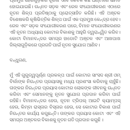
ହୋଇଯାଇଛି। ଉନ୍ନତ ସଡ଼କ ଏବଂ ରେଳ ସଂଯୋଗୀକରଣ ଏଠାରେ
ନୂତନ ଶିଳ୍ପ ପ୍ରତିଷ୍ଠାକୁ ପ୍ରୋତ୍ସାହିତ କରିଛି। ଏହି ଅଞ୍ଚଳ
ବିଶେଷକରି କୃଷିଭିତ୍ତିକ ଶିଳ୍ପ ପାଇଁ ଏକ ପ୍ରମୁଖ କେନ୍ଦ୍ର ହେବ।
ରେଳ ଏବଂ ସଡ଼କ ସଂଯୋଗୀକରଣ ପରେ, ବିମାନ ସଂଯୋଗୀକରଣର
ଏହି ନୂତନ ଅଧ୍ୟାୟ କୋଟାର ବିକାଶକୁ ଆହୁରି ତ୍ୱରାନ୍ୱିତ କରିବ।
କୋଟା ବିମାନବନ୍ଦର ସମଗ୍ର ହାଡୋଟି ଅଞ୍ଚଳ ଏବଂ ଆଖପାଖ
ଜିଲ୍ଲାଗୁଡ଼ିକରେ ପ୍ରଗତି ପାଇଁ ନୂତନ ସୁଯୋଗ ଆଣିବ।
ବନ୍ଧୁଗଣ,
ମୁଁ ଏହି ଗୁରୁତ୍ୱପୂର୍ଣ୍ଣ ପ୍ରକଳ୍ପ ପାଇଁ କୋଟାର ସାଂସଦ ଶ୍ରୀ ଓମ୍
ବିର୍ଲାଙ୍କ ନିରନ୍ତର ପ୍ରୟାସକୁ ମଧ୍ୟ ପ୍ରଶଂସା କରିବାକୁ ଚାହୁଁଛି।
ତାଙ୍କର ନିରନ୍ତର ପ୍ରୟାସ କୋଟାର ଲୋକଙ୍କ ଜୀବନକୁ ଉନ୍ନତ
କରିବା ଏବଂ ସେମାନଙ୍କୁ ନୂତନ ସୁଯୋଗ ପ୍ରଦାନ କରିବା ପାଇଁ
ରହିଛି। ବିମାନବନ୍ଦର ହେଉ, ନୂତନ ଟ୍ରିପଲ୍ ଆଇଟି କ୍ୟାମ୍ପସ୍
ହେଉ, କିମ୍ବା ରାସ୍ତାର ବିସ୍ତାର ହେଉ, ସେ କୋଟାର ବିକାଶ ପାଇଁ
ନିରନ୍ତର କାର୍ଯ୍ୟ କରୁଛନ୍ତି। ତାଙ୍କର ପ୍ରୟାସ କୋଟା ଏବଂ ଏହି
ସମଗ୍ର ଅଞ୍ଚଳର ବିକାଶକୁ ନୂତନ ଗତି ପ୍ରଦାନ କରୁଛି ।