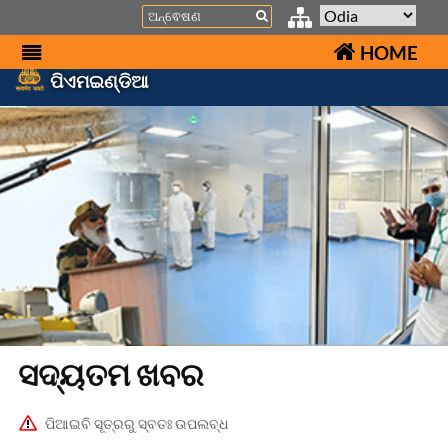
Search
HOME
ପିଏମଇଣ୍ଡିଆ
ସଦ୍ୟତମ ଖବର
ପିଆଇବି ସୂତ୍ରରୁ ସ୍ବତଃ ଉପଲବ୍ଧ