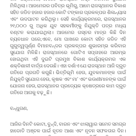
ମିଳିଥିଲା। ଆଜମେରର ପବିତ୍ର ଭୂମିରୁ, ଆମେ ରାଜସ୍ଥାନର ବିକାଶ
ସହିତ ଜଡିତ ହଜାର ହଜାର କୋଟି ଟଙ୍କାର ପ୍ରକଳ୍ପର ଶିଳାନ୍ୟାସ
ଏବଂ ଉଦଘାଟନ କରିଥିଲୁ। ସେହି କାର୍ଯ୍ୟକ୍ରମରେ, ରାଜସ୍ଥାନର
୨୧,୦୦୦ ରୁ ଅଧିକ ଯୁବ ସହକର୍ମୀଙ୍କୁ ନିଯୁକ୍ତି ପତ୍ର ମଧ୍ୟ
ବଣ୍ଟନ କରାଯାଇଥିଲା। ଆଜମେର ଗସ୍ତର ମାତ୍ର କିଛି ଦିନ
ବ୍ୟବଧାନ ପରେ,ଏବେ, ମୋ ପାଖରେ କୋଟା ସହିତ ଜଡିତ ଏହି
ଗୁରୁତ୍ୱପୂର୍ଣ୍ଣ ବିମାନବନ୍ଦର ପ୍ରକଳ୍ପର ଶୁଭାରମ୍ଭ କରିବାର
ସୁଯୋଗ ମିଳିଛି। ରାଜସ୍ଥାନରେ ଗୋଟିଏ ସପ୍ତାହରେ ଆରମ୍ଭ
ହୋଇଥିବା ଏହି ଦୁଇଟି ପ୍ରମୁଖ ବିକାଶ କାର୍ଯ୍ୟକ୍ରମର ଏକ
ଶକ୍ତିଶାଳୀ ବାର୍ତ୍ତା ଦେଉଛି। ଏହା ଦର୍ଶାଏ ଯେ ରାଜସ୍ଥାନ ଆଜି ଦ୍ରୁତ
ଗତିରେ ପ୍ରଗତି କରୁଛି। ଭିତ୍ତିଭୂମି ହେଉ, ଯୁବକମାନଙ୍କ ପାଇଁ
ନିଯୁକ୍ତି ସୁଯୋଗ ହେଉ, କୃଷକ ଏବଂ ମା’ ଏବଂ ଭଉଣୀମାନଙ୍କ ପାଇଁ
ଯୋଜନା ହେଉ, ରାଜସ୍ଥାନର ପ୍ରତ୍ୟେକ କ୍ଷେତ୍ରରେ କାମ ଦ୍ରୁତ
ଗତିରେ ଆଗକୁ ବଢ଼ୁଛି।
ବନ୍ଧୁଗଣ,
ଆଜିର ଦିନଟି କୋଟା, ବୁନ୍ଦି, ବାରନ ଏବଂ ଝାଲାୱାର ସମେତ ସମଗ୍ର
ହାଡୋତି ଅଞ୍ଚଳ ପାଇଁ ନୂତନ ଆଶା ଏବଂ ନୂତନ ସଫଳତାର ଦିନ।