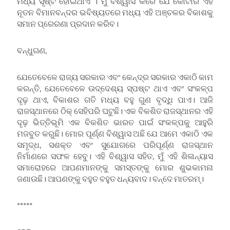
ମଧ୍ୟ ସୃଷ୍ଟି ହୋଇଥାଏ । ମୁଁ ବିଶ୍ୱାସ କରେ ଯେ କୋଟାର ଏହି
ନୂତନ ବିମାନବନ୍ଦର ଭବିଷ୍ୟତରେ ମଧ୍ୟ ଏହି ଅଞ୍ଚଳର ବିକାଶକୁ
ସମାନ ପ୍ରେରଣା ପ୍ରଦାନ କରିବ।
ବନ୍ଧୁଗଣ,
ଯେତେବେଳେ ରାଜ୍ୟ ସରକାର ଏବଂ କେନ୍ଦ୍ର ସରକାର ଏକାଠି କାମ
କରନ୍ତି, ଯେତେବେଳେ ଉଦ୍ଦେଶ୍ୟ ସ୍ପଷ୍ଟ ଥାଏ ଏବଂ ସଂକଳ୍ପ
ଦୃଢ଼ ଥାଏ, ବିକାଶର ଗତି ମଧ୍ୟ ବହୁ ଗୁଣ ବୃଦ୍ଧି ପାଏ। ଆଜି
ରାଜସ୍ଥାନରେ ଠିକ୍ ସେହିପରି ଘଟୁଛି। ଏକ ବିକଶିତ ରାଜସ୍ଥାନର ଏହି
ଦୃଢ଼ ଭିତ୍ତିଭୂମି ଏକ ବିକଶିତ ଭାରତ ପାଇଁ ସଂକଳ୍ପକୁ ଆହୁରି
ମଜବୁତ କରୁଛି। ମୋର ପୂର୍ଣ୍ଣ ବିଶ୍ୱାସ ଅଛି ଯେ ଆମେ ଏକାଠି ଏକ
ସମୃଦ୍ଧ, ସଶକ୍ତ ଏବଂ ସୁଯୋଗରେ ପରିପୂର୍ଣ୍ଣ ରାଜସ୍ଥାନ
ନିର୍ମାଣରେ ସଫଳ ହେବୁ। ଏହି ବିଶ୍ୱାସ ସହିତ, ମୁଁ ଏହି ଶିଳାନ୍ୟାସ
ସମାରୋହରେ ଆପଣମାନଙ୍କୁ ସମସ୍ତଙ୍କୁ ମୋର ଶୁଭକାମନା
ଜଣାଉଛି। ଆପଣଙ୍କୁ ବହୁତ ବହୁତ ଧନ୍ୟବାଦ। ବନ୍ଦେ ମାତରମ୍।
*****