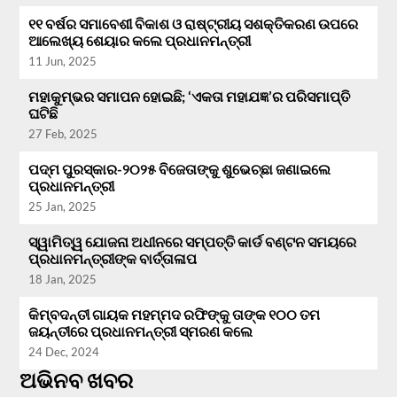
୧୧ ବର୍ଷର ସମାବେଶୀ ବିକାଶ ଓ ରାଷ୍ଟ୍ରୀୟ ସଶକ୍ତିକରଣ ଉପରେ
ଆଲେଖ୍ୟ ଶେୟାର କଲେ ପ୍ରଧାନମନ୍ତ୍ରୀ
11 Jun, 2025
ମହାକୁମ୍ଭର ସମାପନ ହୋଇଛି; ‘ଏକତା ମହାଯଜ୍ଞ’ର ପରିସମାପ୍ତି
ଘଟିଛି
27 Feb, 2025
ପଦ୍ମ ପୁରସ୍କାର-୨୦୨୫ ବିଜେତାଙ୍କୁ ଶୁଭେଚ୍ଛା ଜଣାଇଲେ
ପ୍ରଧାନମନ୍ତ୍ରୀ
25 Jan, 2025
ସ୍ୱାମିତ୍ୱ ଯୋଜନା ଅଧୀନରେ ସମ୍ପତ୍ତି କାର୍ଡ ବଣ୍ଟନ ସମୟରେ
ପ୍ରଧାନମନ୍ତ୍ରୀଙ୍କ ବାର୍ତ୍ତାଳାପ
18 Jan, 2025
କିମ୍ବଦନ୍ତୀ ଗାୟକ ମହମ୍ମଦ ରଫିଙ୍କୁ ତାଙ୍କ ୧୦୦ ତମ
ଜୟନ୍ତୀରେ ପ୍ରଧାନମନ୍ତ୍ରୀ ସ୍ମରଣ କଲେ
24 Dec, 2024
ଅଭିନବ ଖବର