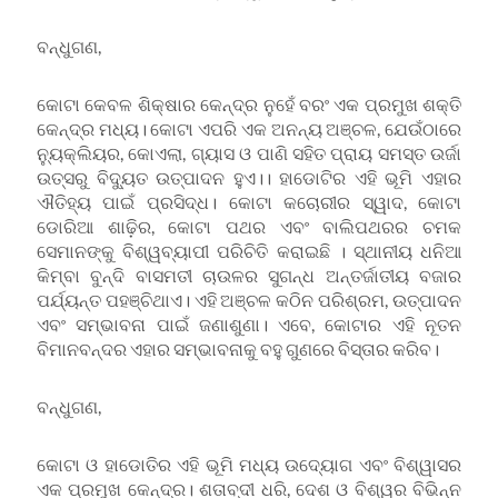
ବନ୍ଧୁଗଣ,
କୋଟା କେବଳ ଶିକ୍ଷାର କେନ୍ଦ୍ର ନୁହେଁ ବରଂ ଏକ ପ୍ରମୁଖ ଶକ୍ତି
କେନ୍ଦ୍ର ମଧ୍ୟ। କୋଟା ଏପରି ଏକ ଅନନ୍ୟ ଅଞ୍ଚଳ, ଯେଉଁଠାରେ
ନ୍ୟୁକ୍ଲିୟର, କୋଏଲା, ଗ୍ୟାସ ଓ ପାଣି ସହିତ ପ୍ରାୟ ସମସ୍ତ ଉର୍ଜା
ଉତ୍ସରୁ ବିଦ୍ୟୁତ ଉତ୍ପାଦନ ହୁଏ।। ହାଡୋଟିର ଏହି ଭୂମି ଏହାର
ଐତିହ୍ୟ ପାଇଁ ପ୍ରସିଦ୍ଧ। କୋଟା କଚୋରୀର ସ୍ୱାଦ, କୋଟା
ଡୋରିଆ ଶାଢ଼ିର, କୋଟା ପଥର ଏବଂ ବାଲିପଥରର ଚମକ
ସେମାନଙ୍କୁ ବିଶ୍ୱବ୍ୟାପୀ ପରିଚିତି କରାଇଛି । ସ୍ଥାନୀୟ ଧନିଆ
କିମ୍ବା ବୁନ୍ଦି ବାସମତୀ ଚାଉଳର ସୁଗନ୍ଧ ଅନ୍ତର୍ଜାତୀୟ ବଜାର
ପର୍ଯ୍ୟନ୍ତ ପହଞ୍ଚିଥାଏ। ଏହି ଅଞ୍ଚଳ କଠିନ ପରିଶ୍ରମ, ଉତ୍ପାଦନ
ଏବଂ ସମ୍ଭାବନା ପାଇଁ ଜଣାଶୁଣା। ଏବେ, କୋଟାର ଏହି ନୂତନ
ବିମାନବନ୍ଦର ଏହାର ସମ୍ଭାବନାକୁ ବହୁ ଗୁଣରେ ବିସ୍ତାର କରିବ।
ବନ୍ଧୁଗଣ,
କୋଟା ଓ ହାଡୋତିର ଏହି ଭୂମି ମଧ୍ୟ ଉଦ୍ୟୋଗ ଏବଂ ବିଶ୍ୱାସର
ଏକ ପ୍ରମୁଖ କେନ୍ଦ୍ର। ଶତାବ୍ଦୀ ଧରି, ଦେଶ ଓ ବିଶ୍ୱର ବିଭିନ୍ନ