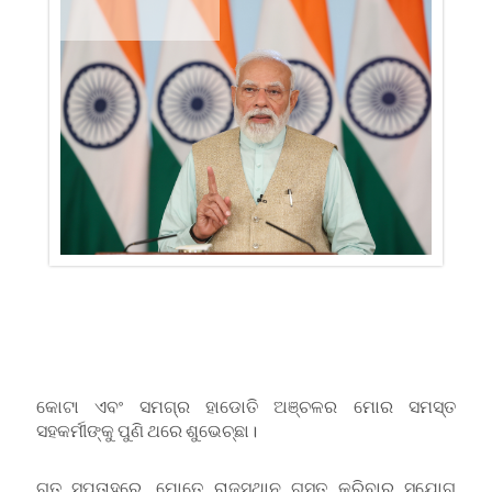
କୋଟା ଏବଂ ସମଗ୍ର ହାଡୋତି ଅଞ୍ଚଳର ମୋର ସମସ୍ତ
ସହକର୍ମୀଙ୍କୁ ପୁଣି ଥରେ ଶୁଭେଚ୍ଛା।
ଗତ ସପ୍ତାହରେ, ମୋତେ ରାଜସ୍ଥାନ ଗସ୍ତ କରିବାର ସୁଯୋଗ