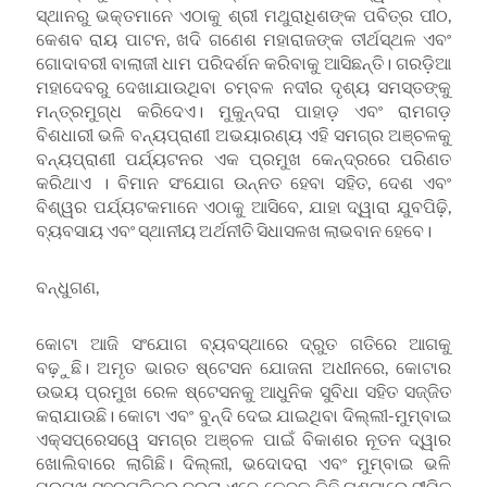
ସ୍ଥାନରୁ ଭକ୍ତମାନେ ଏଠାକୁ ଶ୍ରୀ ମଥୁରାଧିଶଙ୍କ ପବିତ୍ର ପୀଠ,
କେଶବ ରାୟ ପାଟନ, ଖଦି ଗଣେଶ ମହାରାଜଙ୍କ ତୀର୍ଥସ୍ଥଳ ଏବଂ
ଗୋଦାବରୀ ବାଲାଜୀ ଧାମ ପରିଦର୍ଶନ କରିବାକୁ ଆସିଛନ୍ତି। ଗରଡ଼ିଆ
ମହାଦେବରୁ ଦେଖାଯାଉଥିବା ଚମ୍ବଳ ନଦୀର ଦୃଶ୍ୟ ସମସ୍ତଙ୍କୁ
ମନ୍ତ୍ରମୁଗ୍ଧ କରିଦେଏ। ମୁକୁନ୍ଦରା ପାହାଡ଼ ଏବଂ ରାମଗଡ଼
ବିଶଧାରୀ ଭଳି ବନ୍ୟପ୍ରାଣୀ ଅଭୟାରଣ୍ୟ ଏହି ସମଗ୍ର ଅଞ୍ଚଳକୁ
ବନ୍ୟପ୍ରାଣୀ ପର୍ଯ୍ୟଟନର ଏକ ପ୍ରମୁଖ କେନ୍ଦ୍ରରେ ପରିଣତ
କରିଥାଏ । ବିମାନ ସଂଯୋଗ ଉନ୍ନତ ହେବା ସହିତ, ଦେଶ ଏବଂ
ବିଶ୍ୱର ପର୍ଯ୍ୟଟକମାନେ ଏଠାକୁ ଆସିବେ, ଯାହା ଦ୍ୱାରା ଯୁବପିଢ଼ି,
ବ୍ୟବସାୟ ଏବଂ ସ୍ଥାନୀୟ ଅର୍ଥନୀତି ସିଧାସଳଖ ଲାଭବାନ ହେବେ।
ବନ୍ଧୁଗଣ,
କୋଟା ଆଜି ସଂଯୋଗ ବ୍ୟବସ୍ଥାରେ ଦ୍ରୁତ ଗତିରେ ଆଗକୁ
ବଢ଼ୁଛି। ଅମୃତ ଭାରତ ଷ୍ଟେସନ ଯୋଜନା ଅଧୀନରେ, କୋଟାର
ଉଭୟ ପ୍ରମୁଖ ରେଳ ଷ୍ଟେସନକୁ ଆଧୁନିକ ସୁବିଧା ସହିତ ସଜ୍ଜିତ
କରାଯାଉଛି। କୋଟା ଏବଂ ବୁନ୍ଦି ଦେଇ ଯାଇଥିବା ଦିଲ୍ଲୀ-ମୁମ୍ବାଇ
ଏକ୍ସପ୍ରେସୱେ ସମଗ୍ର ଅଞ୍ଚଳ ପାଇଁ ବିକାଶର ନୂତନ ଦ୍ୱାର
ଖୋଲିବାରେ ଲାଗିଛି। ଦିଲ୍ଲୀ, ଭଦୋଦରା ଏବଂ ମୁମ୍ବାଇ ଭଳି
ପ୍ରମୁଖ ସହରଗୁଡ଼ିକର ଦୂରତା ଏବେ କେବଳ କିଛି ଘଣ୍ଟାରେ ସୀମିତ