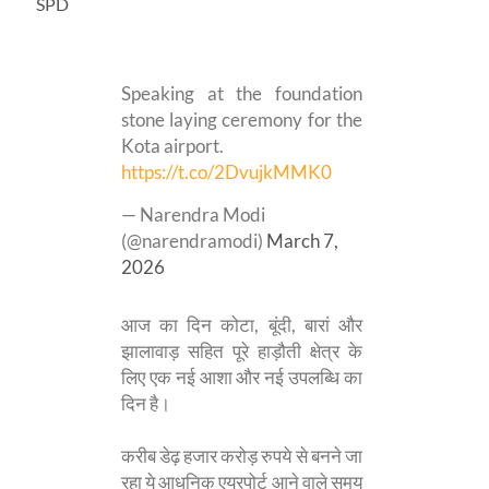
SPD
Speaking at the foundation
stone laying ceremony for the
Kota airport.
https://t.co/2DvujkMMK0
— Narendra Modi
(@narendramodi)
March 7,
2026
आज का दिन कोटा, बूंदी, बारां और
झालावाड़ सहित पूरे हाड़ौती क्षेत्र के
लिए एक नई आशा और नई उपलब्धि का
दिन है।
करीब डेढ़ हजार करोड़ रुपये से बनने जा
रहा ये आधुनिक एयरपोर्ट आने वाले समय