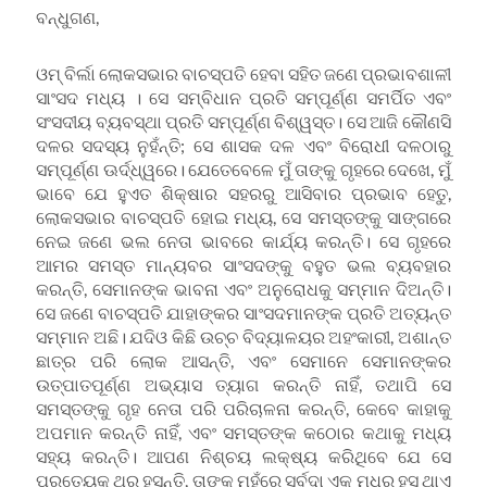
ବନ୍ଧୁଗଣ,
ଓମ୍ ବିର୍ଲା ଲୋକସଭାର ବାଚସ୍ପତି ହେବା ସହିତ ଜଣେ ପ୍ରଭାବଶାଳୀ
ସାଂସଦ ମଧ୍ୟ । ସେ ସମ୍ବିଧାନ ପ୍ରତି ସମ୍ପୂର୍ଣ୍ଣ ସମର୍ପିତ ଏବଂ
ସଂସଦୀୟ ବ୍ୟବସ୍ଥା ପ୍ରତି ସମ୍ପୂର୍ଣ୍ଣ ବିଶ୍ୱସ୍ତ। ସେ ଆଜି କୌଣସି
ଦଳର ସଦସ୍ୟ ନୁହଁନ୍ତି; ସେ ଶାସକ ଦଳ ଏବଂ ବିରୋଧୀ ଦଳଠାରୁ
ସମ୍ପୂର୍ଣ୍ଣ ଊର୍ଦ୍ଧ୍ୱରେ। ଯେତେବେଳେ ମୁଁ ତାଙ୍କୁ ଗୃହରେ ଦେଖେ, ମୁଁ
ଭାବେ ଯେ ହୁଏତ ଶିକ୍ଷାର ସହରରୁ ଆସିବାର ପ୍ରଭାବ ହେତୁ,
ଲୋକସଭାର ବାଚସ୍ପତି ହୋଇ ମଧ୍ୟ, ସେ ସମସ୍ତଙ୍କୁ ସାଙ୍ଗରେ
ନେଇ ଜଣେ ଭଲ ନେତା ଭାବରେ କାର୍ଯ୍ୟ କରନ୍ତି। ସେ ଗୃହରେ
ଆମର ସମସ୍ତ ମାନ୍ୟବର ସାଂସଦଙ୍କୁ ବହୁତ ଭଲ ବ୍ୟବହାର
କରନ୍ତି, ସେମାନଙ୍କ ଭାବନା ଏବଂ ଅନୁରୋଧକୁ ସମ୍ମାନ ଦିଅନ୍ତି।
ସେ ଜଣେ ବାଚସ୍ପତି ଯାହାଙ୍କର ସାଂସଦମାନଙ୍କ ପ୍ରତି ଅତ୍ୟନ୍ତ
ସମ୍ମାନ ଅଛି। ଯଦିଓ କିଛି ଉଚ୍ଚ ବିଦ୍ୟାଳୟର ଅହଂକାରୀ, ଅଶାନ୍ତ
ଛାତ୍ର ପରି ଲୋକ ଆସନ୍ତି, ଏବଂ ସେମାନେ ସେମାନଙ୍କର
ଉତ୍ପାତପୂର୍ଣ୍ଣ ଅଭ୍ୟାସ ତ୍ୟାଗ କରନ୍ତି ନାହିଁ, ତଥାପି ସେ
ସମସ୍ତଙ୍କୁ ଗୃହ ନେତା ପରି ପରିଚାଳନା କରନ୍ତି, କେବେ କାହାକୁ
ଅପମାନ କରନ୍ତି ନାହିଁ, ଏବଂ ସମସ୍ତଙ୍କ କଠୋର କଥାକୁ ମଧ୍ୟ
ସହ୍ୟ କରନ୍ତି। ଆପଣ ନିଶ୍ଚୟ ଲକ୍ଷ୍ୟ କରିଥିବେ ଯେ ସେ
ପ୍ରତ୍ୟେକ ଥର ହସନ୍ତି, ତାଙ୍କ ମୁହଁରେ ସର୍ବଦା ଏକ ମଧୁର ହସ ଥାଏ