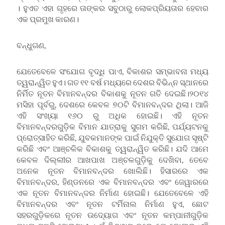
। ହୁଏତ ଏହା ଗୃହରେ ତାଙ୍କର ସବୁଠାରୁ ଲୋକପ୍ରିୟତାର ହେବାର
ଏକ ପ୍ରମୁଖ କାରଣ।
ବନ୍ଧୁଗଣ,
ଯେତେବେଳେ ସଂଯୋଗ ବୃଦ୍ଧି ପାଏ, ବିକାଶର ସମ୍ଭାବନା ମଧ୍ୟ
ତ୍ୱରାନ୍ୱିତ ହୁଏ। ଗତ ୧୧ ବର୍ଷ ମଧ୍ୟରେ ଦେଶର ବିଭିନ୍ନ ସ୍ଥାନରେ
ନିର୍ମିତ ନୂତନ ବିମାନବନ୍ଦର ବିକାଶକୁ ନୂତନ ଗତି ଦେଇଛି।୨୦୧୪
ମସିହା ପୂର୍ବରୁ, ଦେଶରେ କେବଳ ୭୦ଟି ବିମାନବନ୍ଦର ଥିଲା। ଆଜି
ଏହି ସଂଖ୍ୟା ୧୬୦ ରୁ ଅଧିକ ହୋଇଛି। ଏହି ନୂତନ
ବିମାନବନ୍ଦରଗୁଡ଼ିକ ବିମାନ ଯାତ୍ରାକୁ ସୁଗମ କରିଛି, ପର୍ଯ୍ୟଟନକୁ
ପ୍ରୋତ୍ସାହିତ କରିଛି, ଯୁବକମାନଙ୍କ ପାଇଁ ନିଯୁକ୍ତି ସୁଯୋଗ ସୃଷ୍ଟି
କରିଛି ଏବଂ ଆଞ୍ଚଳିକ ବିକାଶକୁ ତ୍ୱରାନ୍ୱିତ କରିଛି। ଯଦି ଆମେ
କେବଳ ଦିଲ୍ଲୀର ଆଖପାଖ ଅଞ୍ଚଳଗୁଡ଼ିକୁ ଦେଖିବା, ତେବେ
ଅନେକ ନୂତନ ବିମାନବନ୍ଦର ଖୋଲିଛି। ହିସାରରେ ଏକ
ବିମାନବନ୍ଦର, ହିଣ୍ଡନରେ ଏକ ବିମାନବନ୍ଦର ଏବଂ ଜେୱାରରେ
ଏକ ନୂତନ ବିମାନବନ୍ଦର ନିର୍ମାଣ ହୋଇଛି। ଯେତେବେଳେ ଏହି
ବିମାନବନ୍ଦର ଏବଂ ନୂତନ ଟର୍ମିନାଲ ନିର୍ମାଣ ହୁଏ, ଛୋଟ
ସହରଗୁଡ଼ିକରେ ନୂତନ ଉଦ୍ୟୋଗ ଏବଂ ନୂତନ କମ୍ପାନୀଗୁଡ଼ିକ