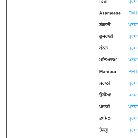
ਹਿੰਦੀ
ਪ੍ਰਧਾ
Asameese
PM I
ਬੰਗਾਲੀ
ਪ੍ਰਧ
ਗੁਜਰਾਤੀ
ਪ੍ਰਧ
ਕੰਨੜ
ਪ੍ਰਧ
ਮਲਿਆਲਮ
ਪ੍ਰਧ
Manipuri
PM I
ਮਰਾਠੀ
ਪ੍ਰਧ
ਉੜੀਆ
ਪ੍ਰਧ
ਪੰਜਾਬੀ
ਪ੍ਰਧ
ਤਾਮਿਲ
ਪ੍ਰਧ
ਤੇਲਗੂ
ਪ੍ਰਧ