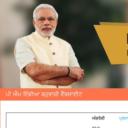
ਪੀ ਐੱਮ ਇੰਡੀਆ ਬਹੁਭਾਸ਼ੀ ਵੈੱਬਸਾਈਟ
ਅੰਗਰੇਜ਼ੀ
ਪ੍ਰਧ