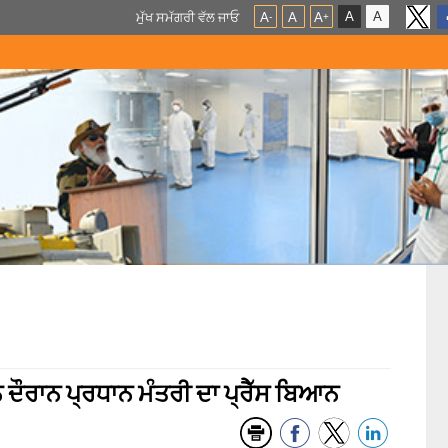
A
A
ਮੁੱਖ ਸਮੱਗਰੀ ਵੱਲ ਜਾਓ
A
A
A
-
+
ਨ ਦੌਰਾਨ ਪ੍ਰਧਾਨ ਮੰਤਰੀ ਦਾ ਪ੍ਰੈੱਸ ਬਿਆਨ