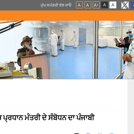
A
A
ਮੁੱਖ ਸਮੱਗਰੀ ਵੱਲ ਜਾਓ
A
A
A
-
+
ਪ੍ਰਧਾਨ ਮੰਤਰੀ ਦੇ ਸੰਬੋਧਨ ਦਾ ਪੰਜਾਬੀ