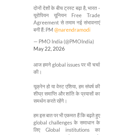
दोनों देशों के बीच ट्रस्ट बढ़ा है, भारत -
यूरोपियन यूनियन Free Trade
Agreement से तमाम नई संभावनाएं
बनी हैं: PM
@narendramodi
— PMO India (@PMOIndia)
May 22, 2026
आज हमने global issues पर भी चर्चा
की।
यूक्रेन हो या वेस्ट एशिया, हम संघर्ष की
शीघ्र समाप्ति और शांति के प्रयासों का
समर्थन करते रहेंगे।
हम इस बात पर भी एकमत हैं कि बढ़ते हुए
global challenges के समाधान के
लिए Global institutions का