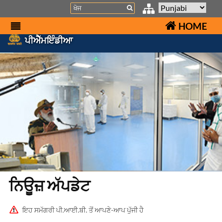
Search
HOME
ਪੀਐੱਮਇੰਡੀਆ
ਨਿਊਜ਼ ਅੱਪਡੇਟ
ਇਹ ਸਮੱਗਰੀ ਪੀ.ਆਈ.ਬੀ. ਤੋਂ ਆਪਣੇ-ਆਪ ਪੁੱਜੀ ਹੈ