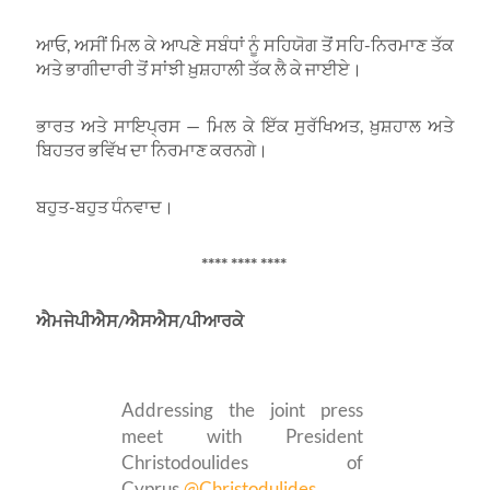
ਆਓ, ਅਸੀਂ ਮਿਲ ਕੇ ਆਪਣੇ ਸਬੰਧਾਂ ਨੂੰ ਸਹਿਯੋਗ ਤੋਂ ਸਹਿ-ਨਿਰਮਾਣ ਤੱਕ
ਅਤੇ ਭਾਗੀਦਾਰੀ ਤੋਂ ਸਾਂਝੀ ਖ਼ੁਸ਼ਹਾਲੀ ਤੱਕ ਲੈ ਕੇ ਜਾਈਏ।
ਭਾਰਤ ਅਤੇ ਸਾਇਪ੍ਰਸ — ਮਿਲ ਕੇ ਇੱਕ ਸੁਰੱਖਿਅਤ, ਖ਼ੁਸ਼ਹਾਲ ਅਤੇ
ਬਿਹਤਰ ਭਵਿੱਖ ਦਾ ਨਿਰਮਾਣ ਕਰਨਗੇ।
ਬਹੁਤ-ਬਹੁਤ ਧੰਨਵਾਦ।
**** **** ****
ਐਮਜੇਪੀਐਸ/ਐਸਐਸ/ਪੀਆਰਕੇ
Addressing the joint press
meet with President
Christodoulides of
Cyprus.
@Christodulides