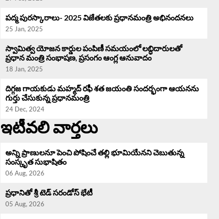
పద్మ పురస్కారాలు- 2025 విజేతలకు ప్రధానమంత్రి అభినందనలు
25 Jan, 2025
స్వామిత్వ యోజన కార్డుల పంపిణీ సమయంలో లబ్ధిదారులతో
ప్రధాన మంత్రి సంభాషణ, ప్రసంగం ఆంగ్ల ఆనువాదం
18 Jan, 2025
దిగ్గజ గాయకుడు మహ్మద్ రఫీ శత జయంతి సందర్భంగా ఆయనను
గుర్తు చేసుకున్న ప్రధానమంత్రి
24 Dec, 2024
ఇటీవలి వార్తలు
అన్ని ప్రాణులనూ పెంచి పోషించే తల్లి భూమియేనని చెబుతున్న
సంస్కృత సుభాషితం
06 Aug, 2026
ప్రధానితో శ్రీ టెడ్ సరండోస్ భేటీ
05 Aug, 2026