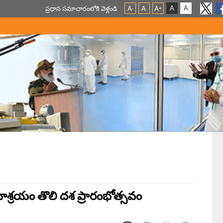
A
A
ప్ర‌ధాన స‌మాచారంలోకి వెళ్లండి
A
A
A
-
+
నాశ్రయం తొలి దశ ప్రారంభోత్సవం