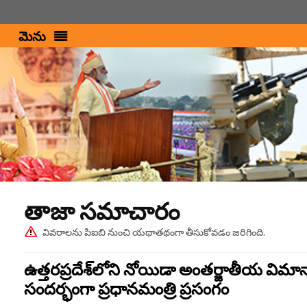
మెను
పిఎంఇండియా
తాజా స‌మాచారం
వివరాలను పిఐబి నుంచి యథాతథంగా తీసుకోవడం జరిగింది.
ఉత్తరప్రదేశ్‌లోని నోయిడా అంతర్జాతీయ విమా
సందర్భంగా ప్రధానమంత్రి ప్రసంగం