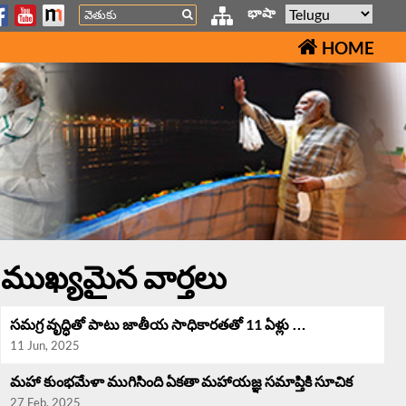
Search
భాషా
HOME
ముఖ్యమైన వార్తలు
సమగ్ర వృద్ధి‌తో పాటు జాతీయ సాధికారతతో 11 ఏళ్లు …
11 Jun, 2025
మహా కుంభమేళా ముగిసింది ఏకతా మహాయజ్ఞ సమాప్తికి సూచిక
27 Feb, 2025