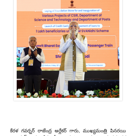
కేరళ గవర్నర్ రాజేంద్ర అర్లేకర్ గారు, ముఖ్యమంత్రి పినరయి