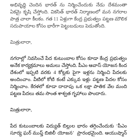
అభివృద్ధి చెందిన భారత్ ను నిర్మించేందుకు నేడు దేశమంతా
ఏకమై కృషి చేస్తోంది. వికసిత్ భారత్ నిర్మాణంలో మన నగరాల
పాత్ర చాలా కీలకం. గత 11 ఏళ్లుగా కేంద్ర ప్రభుత్వం పట్టణ మౌలిక
సదుపాయాల కోసం భారీగా పెట్టుబడులు పెడుతోంది.
మిత్రులారా,
నగరాల్లో నివసించే పేద కుటుంబాల కోసం కూడా కేంద్ర ప్రభుత్వం
అనేక కార్యక్రమాలు అమలు చేస్తోంది. పీఎం ఆవాస్ యోజన కింద
దేశంలో ఇప్పటి వరకు 4 కోట్లకు పైగా ఇళ్లను నిర్మించి పేదలకు
అందించాం. వీటిలో కోటి కంటే ఎక్కువ ఇళ్లు పట్టణ పేదల కోసం
నిర్మించాం. కేరళలో కూడా దాదాపు ఒక లక్షా పాతిక వేల మంది
పట్టణ పేదలు తమ సొంత శాశ్వత గృహాలు పొందారు.
మిత్రులారా,
పేద కుటుంబాలకు విద్యుత్ బిల్లుల భారం తగ్గించేందుకు ‘పీఎం
సూర్య ఘర్ ముఫ్త్ బిజిలీ యోజన’ ప్రారంభమైంది. ఆయుష్మాన్