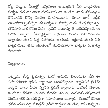
రోడ్ల పక్కన, వీధుల్లో వస్తువులు అమ్ముకునే వీధి వ్యాపారుల
పరిస్థితి గతంలో చాలా దయనీయంగా ఉండేది. వారు వస్తువులు
కొనడానికి కొన్ని వందల రూపాయలను కూడా భారీ వడ్డీకి
తీసుకోవాల్సి వచ్చేది. ఈ పరిస్థితిని మార్చేందుకు కేంద్ర ప్రభుత్వం
తొలిసారి వారి కోసం పీఎం స్వనిధి పథకాన్ని తీసుకువచ్చింది. ఈ
పథకం ద్వారా దేశవ్యాప్తంగా లక్షలాది మంది సహచరులకు
బ్యాంకుల నుంచి పెద్ద సహాయం అందింది. లక్షలాది మంది వీధి
వ్యాపారులు తమ జీవితంలో మొదటిసారిగా బ్యాంకు రుణాన్ని
పొందారు.
మిత్రులారా,
ఇప్పుడు కేంద్ర ప్రభుత్వం మరో అడుగు ముందుకు వేసి ఈ
సహచరులకు క్రెడిట్ కార్డులను అందజేస్తోంది. కొద్దిసేపటి క్రితమే
ఇక్కడ కూడా పీఎం స్వనిధి క్రెడిట్ కార్డులను పంపిణీ చేశారు.
ఇందులో కేరళకు చెందిన పదివేల మంది, తిరువనంతపురానికి
చెందిన 600 మందికి పైగా సహచరులు ఉన్నారు. గతంలో కేవలం
ధనవంతుల వద్ద మాత్రమే క్రెడిట్ కార్డులు ఉండేవి, కానీ ఇప్పుడు