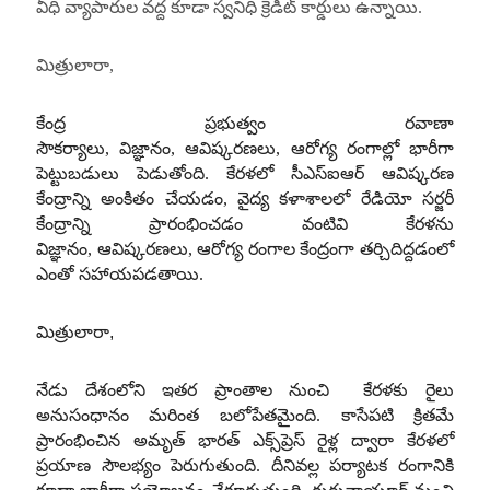
వీధి వ్యాపారుల వద్ద కూడా స్వనిధి క్రెడిట్ కార్డులు ఉన్నాయి.
మిత్రులారా,
కేంద్ర ప్రభుత్వం రవాణా
సౌకర్యాలు, విజ్ఞానం, ఆవిష్కరణలు, ఆరోగ్య రంగాల్లో భారీగా
పెట్టుబడులు పెడుతోంది. కేరళలో సీఎస్‌ఐఆర్ ఆవిష్కరణ
కేంద్రాన్ని అంకితం చేయడం, వైద్య కళాశాలలో రేడియో సర్జరీ
కేంద్రాన్ని ప్రారంభించడం వంటివి కేరళను
విజ్ఞానం, ఆవిష్కరణలు, ఆరోగ్య రంగాల కేంద్రంగా తర్చిదిద్దడంలో
ఎంతో సహాయపడతాయి.
మిత్రులారా,
నేడు దేశంలోని ఇతర ప్రాంతాల నుంచి కేరళకు రైలు
అనుసంధానం మరింత బలోపేతమైంది. కాసేపటి క్రితమే
ప్రారంభించిన అమృత్ భారత్ ఎక్స్‌ప్రెస్ రైళ్ల ద్వారా కేరళలో
ప్రయాణ సౌలభ్యం పెరుగుతుంది. దీనివల్ల పర్యాటక రంగానికి