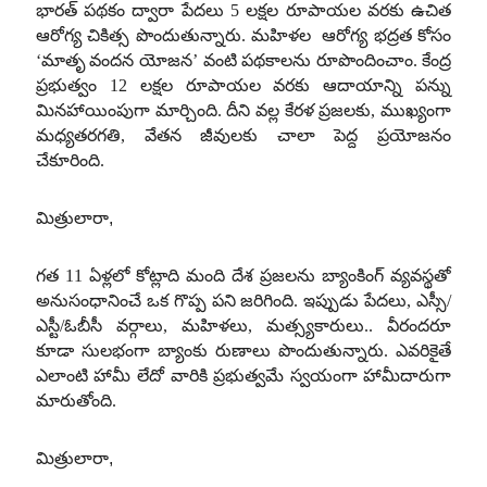
భారత్ పథకం ద్వారా పేదలు 5 లక్షల రూపాయల వరకు ఉచిత
ఆరోగ్య చికిత్స పొందుతున్నారు. మహిళల ఆరోగ్య భద్రత కోసం
‘మాతృ వందన యోజన’ వంటి పథకాలను రూపొందించాం. కేంద్ర
ప్రభుత్వం 12 లక్షల రూపాయల వరకు ఆదాయాన్ని పన్ను
మినహాయింపుగా మార్చింది. దీని వల్ల కేరళ ప్రజలకు, ముఖ్యంగా
మధ్యతరగతి, వేతన జీవులకు చాలా పెద్ద ప్రయోజనం
చేకూరింది.
మిత్రులారా,
గత 11 ఏళ్లలో కోట్లాది మంది దేశ ప్రజలను బ్యాంకింగ్ వ్యవస్థతో
అనుసంధానించే ఒక గొప్ప పని జరిగింది. ఇప్పుడు పేదలు, ఎస్సీ/
ఎస్టీ/ఓబీసీ వర్గాలు, మహిళలు, మత్స్యకారులు.. వీరందరూ
కూడా సులభంగా బ్యాంకు రుణాలు పొందుతున్నారు. ఎవరికైతే
ఎలాంటి హామీ లేదో వారికి ప్రభుత్వమే స్వయంగా హామీదారుగా
మారుతోంది.
మిత్రులారా,