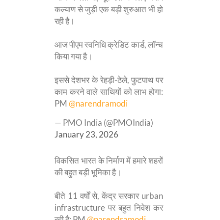
कल्याण से जुड़ी एक बड़ी शुरुआत भी हो
रही है।
आज पीएम स्वनिधि क्रेडिट कार्ड, लॉन्च
किया गया है।
इससे देशभर के रेहड़ी-ठेले, फुटपाथ पर
काम करने वाले साथियों को लाभ होगा:
PM
@narendramodi
— PMO India (@PMOIndia)
January 23, 2026
विकसित भारत के निर्माण में हमारे शहरों
की बहुत बड़ी भूमिका है।
बीते 11 वर्षों से, केंद्र सरकार urban
infrastructure पर बहुत निवेश कर
रही है: PM
@narendramodi