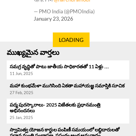
— PMO India (@PMOIndia)
January 23, 2026
LOADING
ముఖ్యమైన వార్తలు
సమగ్ర వృద్ధి‌తో పాటు జాతీయ సాధికారతతో 11 ఏళ్లు …
11 Jun, 2025
మహా కుంభమేళా ముగిసింది ఏకతా మహాయజ్ఞ సమాప్తికి సూచిక
27 Feb, 2025
పద్మ పురస్కారాలు- 2025 విజేతలకు ప్రధానమంత్రి
అభినందనలు
25 Jan, 2025
స్వామిత్వ యోజన కార్డుల పంపిణీ సమయంలో లబ్ధిదారులతో
ప్రధాన మంత్రి సంభాషణ, ప్రసంగం ఆంగ్ల ఆనువాదం