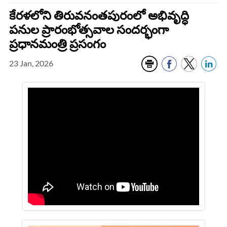
కేరళలోని తిరువనంతపురంలో అభివృద్ధి
పనుల ప్రారంభోత్సవాల సందర్భంగా
ప్రధానమంత్రి ప్రసంగం
23 Jan, 2026