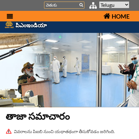
Search
HOME
పిఎంఇండియా
తాజా స‌మాచారం
వివరాలను పిఐబి నుంచి యథాతథంగా తీసుకోవడం జరిగింది.