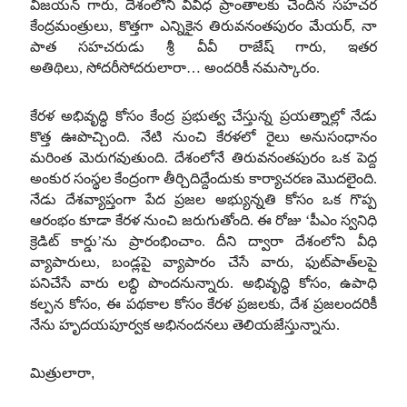
విజయన్ గారు, దేశంలోని వివిధ ప్రాంతాలకు చెందిన సహచర
కేంద్రమంత్రులు, కొత్తగా ఎన్నికైన తిరువనంతపురం మేయర్, నా
పాత సహచరుడు శ్రీ వీవీ రాజేష్ గారు, ఇతర
అతిథిలు, సోదరీసోదరులారా… అందరికీ నమస్కారం.
కేరళ అభివృద్ధి కోసం కేంద్ర ప్రభుత్వ చేస్తున్న ప్రయత్నాల్లో నేడు
కొత్త ఊపొచ్చింది. నేటి నుంచి కేరళలో రైలు అనుసంధానం
మరింత మెరుగవుతుంది. దేశంలోనే తిరువనంతపురం ఒక పెద్ద
అంకుర సంస్థల కేంద్రంగా తీర్చిదిద్దేందుకు కార్యాచరణ మొదలైంది.
నేడు దేశవ్యాప్తంగా పేద ప్రజల అభ్యున్నతి కోసం ఒక గొప్ప
ఆరంభం కూడా కేరళ నుంచి జరుగుతోంది. ఈ రోజు ‘పీఎం స్వనిధి
క్రెడిట్ కార్డు’ను ప్రారంభించాం. దీని ద్వారా దేశంలోని వీధి
వ్యాపారులు, బండ్లపై వ్యాపారం చేసే వారు, ఫుట్‌పాత్‌లపై
పనిచేసే వారు లబ్ధి పొందనున్నారు. అభివృద్ధి కోసం, ఉపాధి
కల్పన కోసం, ఈ పథకాల కోసం కేరళ ప్రజలకు, దేశ ప్రజలందరికీ
నేను హృదయపూర్వక అభినందనలు తెలియజేస్తున్నాను.
మిత్రులారా,