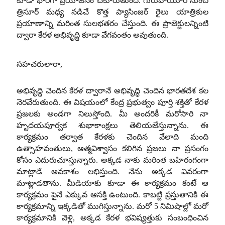
కూడా భారీగా ప్రయోజనం చేకూరుతుంది. గురువాయూర్ నుంచి
త్రిసూర్ మధ్య నడిచే కొత్త ప్యాసింజర్ రైలు యాత్రికుల
ప్రయాణాన్ని మరింత సులభతరం చేస్తుంది. ఈ ప్రాజెక్టులన్నింటి
ద్వారా కేరళ అభివృద్ధి కూడా వేగవంతం అవుతుంది.
సహచరులారా,
అభివృద్ధి చెందిన కేరళ ద్వారానే అభివృద్ధి చెందిన భారతదేశ కల
నెరవేరుతుంది. ఈ విషయంలో కేంద్ర ప్రభుత్వం పూర్తి శక్తితో కేరళ
ప్రజలకు అండగా నిలుస్తోంది. మీ అందరికీ మరోసారి నా
హృదయపూర్వక శుభాకాంక్షలు తెలియజేస్తున్నాను. ఈ
కార్యక్రమం తర్వాత కేరళకు చెందిన వేలాది మంది
ఉత్సాహవంతులు, ఆత్మవిశ్వాసం కలిగిన ప్రజలు నా ప్రసంగం
కోసం ఎదురుచూస్తున్నారు. అక్కడ నాకు మరింత బహిరంగంగా
మాట్లాడే అవకాశం లభిస్తుంది. నేను అక్కడ వివరంగా
మాట్లాడతాను. మీడియాకు కూడా ఈ కార్యక్రమం కంటే ఆ
కార్యక్రమం పైనే ఎక్కువ ఆసక్తి ఉంటుంది. కాబట్టి ప్రస్తుతానికి ఈ
కార్యక్రమాన్ని ఇక్కడితో ముగిస్తున్నాను. మరో 5 నిమిషాల్లో మరో
కార్యక్రమానికి వెళ్లి, అక్కడ కేరళ భవిష్యత్తుకు సంబంధించిన