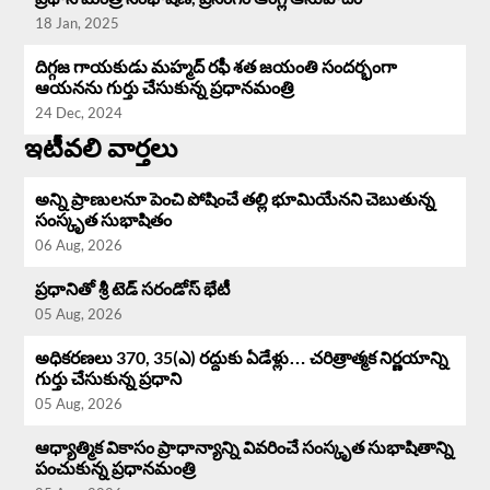
18 Jan, 2025
దిగ్గజ గాయకుడు మహ్మద్ రఫీ శత జయంతి సందర్భంగా
ఆయనను గుర్తు చేసుకున్న ప్రధానమంత్రి
24 Dec, 2024
ఇటీవలి వార్తలు
అన్ని ప్రాణులనూ పెంచి పోషించే తల్లి భూమియేనని చెబుతున్న
సంస్కృత సుభాషితం
06 Aug, 2026
ప్రధానితో శ్రీ టెడ్ సరండోస్ భేటీ
05 Aug, 2026
అధికరణలు 370, 35(ఎ) రద్దుకు ఏడేళ్లు… చరిత్రాత్మక నిర్ణయాన్ని
గుర్తు చేసుకున్న ప్రధాని
05 Aug, 2026
ఆధ్యాత్మిక వికాసం ప్రాధాన్యాన్ని వివరించే సంస్కృత సుభాషితాన్ని
పంచుకున్న ప్రధానమంత్రి