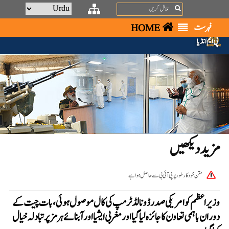
Search
فہرست
HOME
پی ایم انڈیا
مزید دیکھیں
متن خودکار طور پر پی آئی بی سے حاصل ہوا ہے
وزیر اعظم کو امریکی صدر ڈونالڈ ٹرمپ کی کال موصول ہوئی ، با ت چیت کے
دوران باہمی تعاون کا جائزہ لیا گیا اور مغربی ایشیا اور آبنائے ہرمز پر تبادلہ خیال