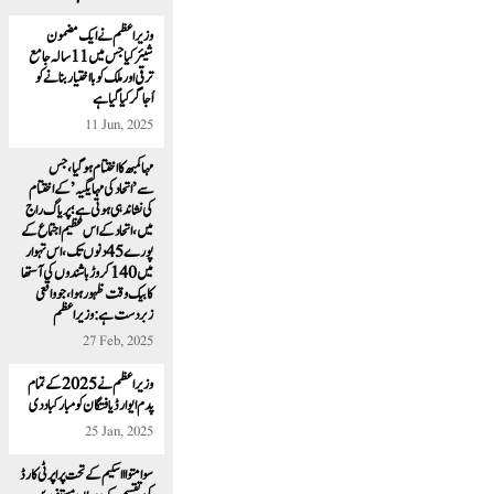
وزیراعظم نے ایک مضمون
شیئرکیا جس میں 11 سالہ جامع
ترقی اور ملک کوبا اختیار بنانےکو
اُجاگر کیا گیا ہے
11 Jun, 2025
مہا کمبھ کا اختتام ہو گیا ، جس
سے’اتحاد کی مہا یگیہ’ کے اختتام
کی نشاندہی ہوتی ہے؛ پریاگ راج
میں، اتحاد کے اس عظیم اجتماع کے
پورے 45 دنوں تک،اس تہوار
میں 140 کروڑ باشندوں کی آستھا
کا بیک وقت ظہور ہوا ، جو واقعی
زبردست ہے:وزیراعظم
27 Feb, 2025
وزیر اعظم نے 2025 کے تمام
پدم ایوارڈ یافتگان کو مبارکباد دی
25 Jan, 2025
سوامتواا اسکیم کے تحت پراپرٹی کارڈ