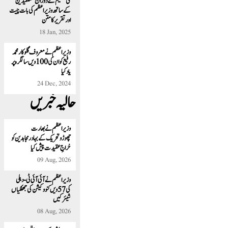
کی تقسیم کے دوران مستفیدین
کے ساتھ وزیر اعظم کی بات چیت
اور تقریر کا متن
18 Jan, 2025
وزیراعظم نے معروف گلوکار محمد
رفیع کو ان کی 100 ویں سالگرہ پر
یاد کیا
24 Dec, 2024
حالیہ خبریں
وزیراعظم نے بھارت
چھوڑوتحریک کے بہادر مجاہدین کو
خراجِ عقیدت پیش کیا
09 Aug, 2026
وزیر اعظم نے آئی آئی ٹی -دہلی
کی 57ویں کنووکیشن کی جھلکیاں
شیئر کیں
08 Aug, 2026