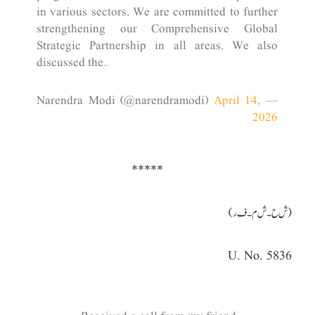
in various sectors. We are committed to further
strengthening our Comprehensive Global
Strategic Partnership in all areas. We also
discussed the…
April 14,
— Narendra Modi (@narendramodi)
2026
*****
(ش ح ۔
ش م
۔
ف ر
)
U. No. 5836