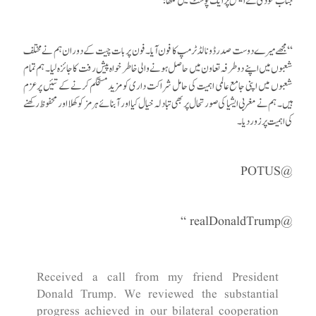
جناب مودی نے ایکس پرایک پوسٹ میں لکھا ؛
‘‘مجھےمیرے دوست صدر ڈونالڈ ٹرمپ کا فون آیا ۔فون پر بات چیت کے دوران ہم نے مختلف
شعبوں میں اپنے دو طرفہ تعاون میں حاصل ہونے والی خاطر خواہ پیش رفت کا جائزہ لیا ۔ ہم تمام
شعبوں میں اپنی جامع عالمی اہمیت کی حامل شراکت داری کو مزید مستحکم کرنے کے تئیں پرعزم
ہیں ۔ ہم نے مغربی ایشیا کی صورتحال پر بھی تبادلہ خیال کیا اور آبنائے ہرمز کو کھلا اور محفوظ رکھنے
کی اہمیت پر زور دیا ۔
POTUS
@
“
realDonaldTrump
@
Received a call from my friend President
Donald Trump. We reviewed the substantial
progress achieved in our bilateral cooperation