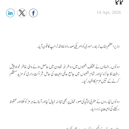
کیاگیا
14 Apr, 2026
وزیر اعظم جناب نریندر مودی کو امریکی صدر ڈوناsلڈ ٹرمپ کا فون آیا ۔
دونوں رہنماؤں نے مختلف شعبوں میں دو طرفہ تعاون میں حاصل ہونے والی خاطر خواہ پیش
رفت کا جائزہ لیا اور تمام شعبوں میں جامع عالمی اہمیت کی حامل شراکت داری کو مزید مستحکم
کرنے کےتئیں عزم کا اظہار کیا ۔
دونوں لیڈروں نے مغربی ایشیا کی صورتحال پر بھی تبادلہ خیال کیا اور آبنائے ہرمز کو کھلا اور محفوظ
رکھنے کی اہمیت پر زور دیا ۔