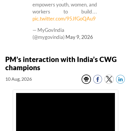
empowers youth, women, and
workers to build…
pic.twitter.com/95JfGoQAu9
— MyGovIndia
(@mygovindia)
May 9, 2026
PM’s interaction with India’s CWG
champions
10 Aug, 2026