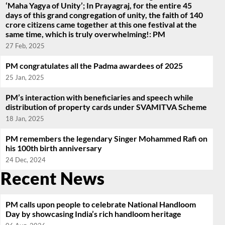
‘Maha Yagya of Unity’; In Prayagraj, for the entire 45
days of this grand congregation of unity, the faith of 140
crore citizens came together at this one festival at the
same time, which is truly overwhelming!: PM
27 Feb, 2025
PM congratulates all the Padma awardees of 2025
25 Jan, 2025
PM’s interaction with beneficiaries and speech while
distribution of property cards under SVAMITVA Scheme
18 Jan, 2025
PM remembers the legendary Singer Mohammed Rafi on
his 100th birth anniversary
24 Dec, 2024
Recent News
PM calls upon people to celebrate National Handloom
Day by showcasing India’s rich handloom heritage