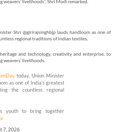
 weavers’ livelihoods”, Shri Modi remarked.
ster Shri @girirajsinghbjp lauds handloom as one of
untless regional traditions of Indian textiles.
heritage and technology, creativity and enterprise, to
 weavers’ livelihoods.
oomDay
today, Union Minister
om as one of India’s greatest
ghting the countless regional
’s youth to bring together
Ta
t 7, 2026