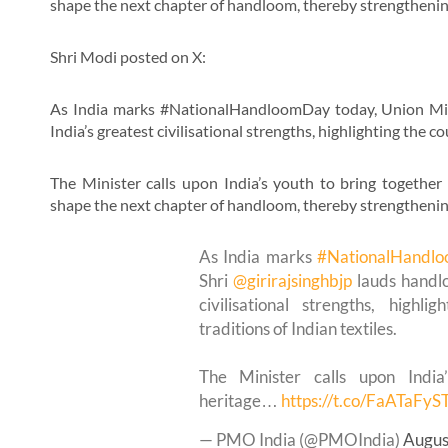
shape the next chapter of handloom, thereby strengthening
Shri Modi posted on X:
As India marks #NationalHandloomDay today, Union Mini
India’s greatest civilisational strengths, highlighting the co
The Minister calls upon India’s youth to bring together 
shape the next chapter of handloom, thereby strengthening
As India marks
#NationalHandl
Shri
@girirajsinghbjp
lauds handlo
civilisational strengths, highli
traditions of Indian textiles.
The Minister calls upon India
heritage…
https://t.co/FaATaFyS
— PMO India (@PMOIndia)
Augus