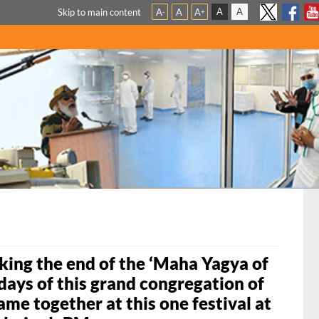
A
A
Skip to main content
A
A
A
-
+
ng the end of the ‘Maha Yagya of
5 days of this grand congregation of
came together at this one festival at