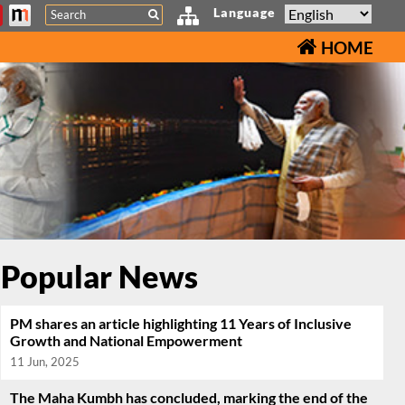
Search
Language
HOME
Popular News
PM shares an article highlighting 11 Years of Inclusive
Growth and National Empowerment
11 Jun, 2025
The Maha Kumbh has concluded, marking the end of the