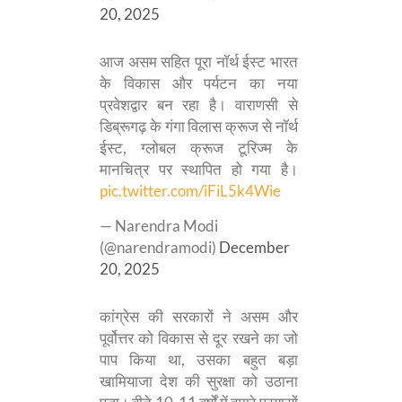
20, 2025
आज असम सहित पूरा नॉर्थ ईस्ट भारत
के विकास और पर्यटन का नया
प्रवेशद्वार बन रहा है। वाराणसी से
डिब्रूगढ़ के गंगा विलास क्रूज से नॉर्थ
ईस्ट, ग्लोबल क्रूज टूरिज्म के
मानचित्र पर स्थापित हो गया है।
pic.twitter.com/iFiL5k4Wie
— Narendra Modi
(@narendramodi)
December
20, 2025
कांग्रेस की सरकारों ने असम और
पूर्वोत्तर को विकास से दूर रखने का जो
पाप किया था, उसका बहुत बड़ा
खामियाजा देश की सुरक्षा को उठाना