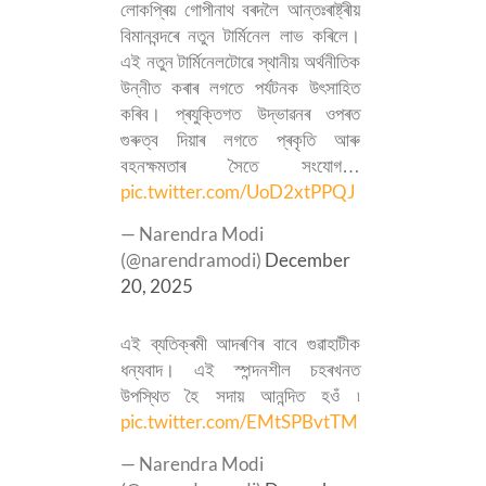
লোকপ্ৰিয় গোপীনাথ বৰদলৈ আন্তঃৰাষ্ট্ৰীয়
বিমানবন্দৰে নতুন টাৰ্মিনেল লাভ কৰিলে।
এই নতুন টাৰ্মিনেলটোৱে স্থানীয় অৰ্থনীতিক
উন্নীত কৰাৰ লগতে পৰ্যটনক উৎসাহিত
কৰিব। প্ৰযুক্তিগত উদ্ভাৱনৰ ওপৰত
গুৰুত্ব দিয়াৰ লগতে প্ৰকৃতি আৰু
বহনক্ষমতাৰ সৈতে সংযোগ…
pic.twitter.com/UoD2xtPPQJ
— Narendra Modi
(@narendramodi)
December
20, 2025
এই ব্যতিক্ৰমী আদৰণিৰ বাবে গুৱাহাটীক
ধন্যবাদ। এই স্পন্দনশীল চহৰখনত
উপস্থিত হৈ সদায় আনন্দিত হওঁ ৷
pic.twitter.com/EMtSPBvtTM
— Narendra Modi