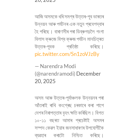
আজি অসমকে ধৰি সমগ্ৰ উত্তৰ-পূব ভাৰতৰ
উন্নয়ন আৰু পৰ্যটনৰ এক নতুন প্ৰবেশদ্বাৰ
হৈ পৰিছে। বাৰাণসীৰ পৰা ডিব্ৰুগড়লৈ গংগা
বিলাস ক্ৰুজে বিশ্ব ক্ৰুজ পৰ্যটন মানচিত্ৰত
উত্তৰ-পূবক প্ৰতিষ্ঠা কৰিছে।
pic.twitter.com/Sn1zoVJzBy
— Narendra Modi
(@narendramodi)
December
20, 2025
অসম আৰু উত্তৰ-পূৰ্বাঞ্চলক উন্নয়নৰ পৰা
আঁতৰাই ৰাখি কংগ্ৰেছ চৰকাৰে কৰা পাপে
দেশৰ নিৰাপত্তাৰ বৃহৎ ক্ষতি কৰিছিল। বিগত
১০-১১ বছৰত আমাৰ প্ৰচেষ্টাই অসমৰ
সম্পদ কেৱল ইয়াৰ জনসাধাৰণৰ উপযোগীকৈ
ব্যৱহাৰ কৰাটো নিশ্চিত কৰিছে।