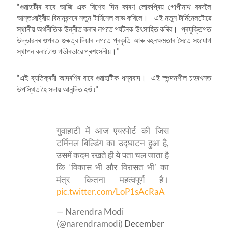
“গুৱাহাটীৰ বাবে আজি এক বিশেষ দিন কাৰণ লোকপ্ৰিয় গোপীনাথ বৰদলৈ
আন্তঃৰাষ্ট্ৰীয় বিমানবন্দৰে নতুন টাৰ্মিনেল লাভ কৰিলে। এই নতুন টাৰ্মিনেলটোৱে
স্থানীয় অৰ্থনীতিক উন্নীত কৰাৰ লগতে পৰ্যটনক উৎসাহিত কৰিব। প্ৰযুক্তিগত
উদ্ভাৱনৰ ওপৰত গুৰুত্ব দিয়াৰ লগতে প্ৰকৃতি আৰু বহনক্ষমতাৰ সৈতে সংযোগ
স্থাপন কৰাটোও গভীৰভাৱে প্ৰশংসনীয়।”
“এই ব্যতিক্ৰমী আদৰণিৰ বাবে গুৱাহাটীক ধন্যবাদ। এই স্পন্দনশীল চহৰখনত
উপস্থিত হৈ সদায় আনন্দিত হওঁ ৷”
गुवाहाटी में आज एयरपोर्ट की जिस
टर्मिनल बिल्डिंग का उद्घाटन हुआ है,
उसमें कदम रखते ही ये पता चल जाता है
कि ‘विकास भी और विरासत भी’ का
मंत्र कितना महत्वपूर्ण है।
pic.twitter.com/LoP1sAcRaA
— Narendra Modi
(@narendramodi)
December