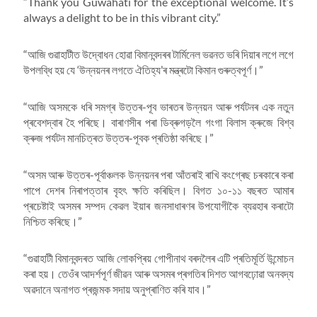
“Thank you Guwahati for the exceptional welcome. It’s
always a delight to be in this vibrant city.”
“আজি গুৱাহাটীত উদ্বোধন হোৱা বিমানবন্দৰৰ টাৰ্মিনেল ভৱনত ভৰি দিয়াৰ লগে লগে
উপলব্ধি হয় যে ‘উন্নয়নৰ লগতে ঐতিহ্য’ৰ মন্ত্ৰটো কিমান গুৰুত্বপূৰ্ণ।”
“আজি অসমকে ধৰি সমগ্ৰ উত্তৰ-পূব ভাৰতৰ উন্নয়ন আৰু পৰ্যটনৰ এক নতুন
প্ৰবেশদ্বাৰ হৈ পৰিছে। বাৰাণসীৰ পৰা ডিব্ৰুগড়লৈ গংগা বিলাস ক্ৰুজে বিশ্ব
ক্ৰুজ পৰ্যটন মানচিত্ৰত উত্তৰ-পূবক প্ৰতিষ্ঠা কৰিছে।”
“অসম আৰু উত্তৰ-পূৰ্বাঞ্চলক উন্নয়নৰ পৰা আঁতৰাই ৰাখি কংগ্ৰেছ চৰকাৰে কৰা
পাপে দেশৰ নিৰাপত্তাৰ বৃহৎ ক্ষতি কৰিছিল। বিগত ১০-১১ বছৰত আমাৰ
প্ৰচেষ্টাই অসমৰ সম্পদ কেৱল ইয়াৰ জনসাধাৰণৰ উপযোগীকৈ ব্যৱহাৰ কৰাটো
নিশ্চিত কৰিছে।”
“গুৱাহাটী বিমানবন্দৰত আজি লোকপ্ৰিয় গোপীনাথ বৰদলৈৰ এটি প্ৰতিমূৰ্তি উন্মোচন
কৰা হয়। তেওঁৰ আদৰ্শপূৰ্ণ জীৱন আৰু অসমৰ প্ৰগতিৰ দিশত আগবঢ়োৱা অনবদ্য
অৱদানে অনাগত প্ৰজন্মক সদায় অনুপ্ৰাণিত কৰি যাব।”