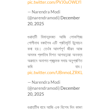
pic.twitter.com/PVJ0uOWLYl
— Narendra Modi
(@narendramodi)
December
20, 2025
গুৱাহাটী বিমানবন্দৰত আজি লোকপ্ৰিয়
গোপীনাথ বৰদলৈৰ এটি প্ৰতিমূৰ্তি উন্মোচন
কৰা হয়। তেওঁৰ আদৰ্শপূৰ্ণ জীৱন আৰু
অসমৰ প্ৰগতিৰ দিশত আগবঢ়োৱা অনবদ্য
অৱদানে অনাগত প্ৰজন্মক সদায় অনুপ্ৰাণিত
কৰি যাব।
pic.twitter.com/UBnmoLZRKL
— Narendra Modi
(@narendramodi)
December
20, 2025
গুৱাহাটীৰ বাবে আজি এক বিশেষ দিন কাৰণ