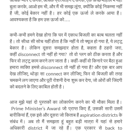
बुला करके, आओ हम भी, और मैं भी समझ लूंगा, क्‍योंकि कोई निकम्‍मा नहीं
है जी, कोई बेकार नहीं है। हर कोई एक ऊर्जा ले करके आया है।
आवश्‍यकता है कि हम उस ऊर्जा को….
कभी-कभी हमने देखा होगा कि घर में एकाध बिजली का बल्‍ब चलता नहीं
है। तो सीधा सी सोच यहीं होता है कि नहीं ये तो फ्यूज हो गया है, ये लट्टू
बेकार है। लेकिन दूसरा समझदार होता है, कहता है ठहरो जरा,
कहीं disconnect तो नहीं हो गया? तो वो प्‍लग को ठीक करता है और
फिर वो लट्टू काम करने लग जाता है। कहीं-कहीं वो किनारे पर बैठा हुआ
हमारा व्‍यक्ति हमसे disconnect तो नहीं हो गया है? और एक बार आप
देख लीजिए, थोड़ा सा connect कर लीजिए, फिर वो बिजली की तरह
चमकने लग जाएगा और पूरी रोशनी देना शुरू कर देगा, जो ओरों की जिंदगी
को बदलने के लिए काबिल होती है।
आज मुझे यहां दो पुस्‍तकों का लोकार्पण करने का भी मौका मिला है।
Prime Minister’s Award जो प्राप्‍त किए हैं, उसकी सारी उसमें
बारीकियां हैं, एक इसे और दूसरा जो किताब है aspiration districts के
संबंध में। अब तो मैं समझता हूं बहुत बड़ी मात्रा में यहां से हमारे
अधिकारी district में जा रहे हैं। एक प्रकार से back to