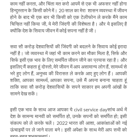
काम नहीं करता, और‍ चिंता मत करो आपमें से एक भी अफसर नहीं होगा
हिन्‍दुस्‍तान के किसी कोने में। 20 साल का मेरा शासन व्‍यवस्‍था में जीवन
होने के बाद भी एक बार भी किसी को एक टेलीफोन ले करके मैंने काम
चिन्हित नहीं किया जी, ये मेरी जिंदगी की विशेषता है। और ये इसलिए है
क्‍योंकि देश के सिवाय जीवन में कोई सपना नहीं है जी।
सवा सौ करोड़ देशवासियों की जिंदगी को बदलने के सिवाय कोई इरादा
नहीं है। जो व्‍यवस्‍था में जहां भी काम करने का मौका मिला है, सिर्फ और
सिर्फ इसी एक भाव के लिए समर्पित जीवन जीने का प्रयास रहा है। और
इसलिए मैं कहता हूं दोस्‍तो, मेरे जीवन में आप असामान्‍य लोग हैं, सामर्थ्‍य से
भरे हुए लोग हैं, अनुभव की विरासत ले करके आए हुए लोग हैं। आपकी
शक्ति, आपका सामर्थ्‍य, आपका सपना, उसे मैं अपना बनाना चाहता हूं
ताकि सवा सौ करोड़ देशवासियों के सपने साकार हम अपनी आंखों के
सामने देख सकें।
इसी एक भाव के साथ आज आपका ये civil service dayसांच अर्थ में
देश के सामन्‍य मानवी को समर्पित हो, उनके सपनों को समर्पित हो; इसी
संकल्‍प को ले करके चलें। 2022 भारत की आशा, आकांक्षाओं को नई
ऊंचाइयों पर ले जाने वाला बने। इसी अपेक्षा के साथ मेरी आप सभी को
बहुत-बहुत शुभकामनाएं।