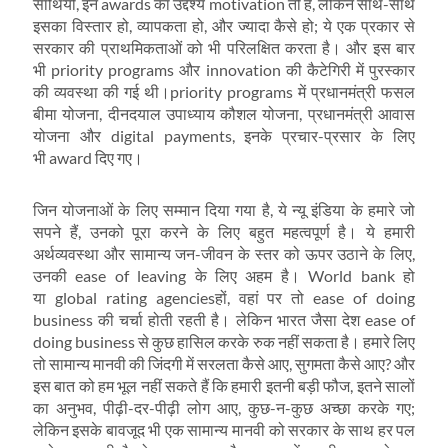
साथियो, इन awards का उद्देश्‍य motivation तो है, लेकिन साथ-साथ
इसका विस्‍तार हो, व्‍यापकता हो, और ज्‍यादा कैसे हो; ये एक प्रकार से
सरकार की प्राथमिकताओं को भी परि‍लक्षित करता है। और इस बार
भी priority programs और innovation की कैटेगिरी में पुरस्‍कार
की व्‍यवस्‍था की गई थी।priority programs में प्रधानमंत्री फसल
बीमा योजना, दीनदयाल उपाध्‍याय कौशल योजना, प्रधानमंत्री आवास
योजना और digital payments, इनके प्रचार-प्रसार के लिए
भी award दिए गए।
जिन योजनाओं के लिए सम्‍मान दिया गया है, ये न्‍यू इंडिया के हमारे जो
सपने हैं, उनको पूरा करने के लिए बहुत महत्‍वपूर्ण है। ये हमारी
अर्थव्‍यवस्‍था और सामान्‍य जन-जीवन के स्‍तर को ऊपर उठाने के लिए,
उनकी ease of leaving के लिए अहम है। World bank हो
या global rating agenciesहों, वहां पर तो ease of doing
business की चर्चा होती रहती है। लेकिन भारत जैसा देश ease of
doing business से कुछ हासिल करके रुक नहीं सकता है। हमारे लिए
तो सामान्‍य मानवी की जिंदगी में सरलता कैसे आए, सुगमता कैसे आए? और
इस बात को हम भूल नहीं सकते हैं कि हमारी इतनी बड़ी फौज, इतने सालों
का अनुभव, पीढ़ी-दर-पीढ़ी लोग आए, कुछ-न-कुछ अच्‍छा करके गए;
लेकिन इसके बावजूद भी एक सामान्‍य मानवी को सरकार के साथ हर पल