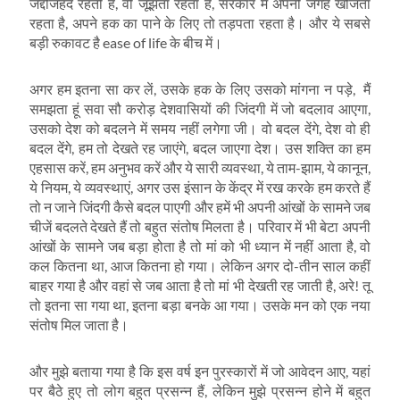
जद्दोजहद रहती है, वो जूझता रहता है, सरकार में अपनी जगह खोजता
रहता है, अपने हक का पाने के लिए तो तड़पता रहता है। और ये सबसे
बड़ी रुकावट है ease of life के बीच में।
अगर हम इतना सा कर लें, उसके हक के लिए उसको मांगना न पड़े, मैं
समझता हूं सवा सौ करोड़ देशवासियों की जिंदगी में जो बदलाव आएगा,
उसको देश को बदलने में समय नहीं लगेगा जी। वो बदल देंगे, देश वो ही
बदल देंगे, हम तो देखते रह जाएंगे, बदल जाएगा देश। उस शक्ति का हम
एहसास करें, हम अनुभव करें और ये सारी व्‍यवस्‍था, ये ताम-झाम, ये कानून,
ये नियम, ये व्‍यवस्‍थाएं, अगर उस इंसान के केंद्र में रख करके हम करते हैं
तो न जाने जिंदगी कैसे बदल पाएगी और हमें भी अपनी आंखों के सामने जब
चीजें बदलते देखते हैं तो बहुत संतोष मिलता है। परिवार में भी बेटा अपनी
आंखों के सामने जब बड़ा होता है तो मां को भी ध्‍यान में नहीं आता है, वो
कल कितना था, आज कितना हो गया। लेकिन अगर दो-तीन साल कहीं
बाहर गया है और वहां से जब आता है तो मां भी देखती रह जाती है, अरे! तू
तो इतना सा गया था, इतना बड़ा बनके आ गया। उसके मन को एक नया
संतोष मिल जाता है।
और मुझे बताया गया है कि इस वर्ष इन पुरस्‍कारों में जो आवेदन आए, यहां
पर बैठे हुए तो लोग बहुत प्रसन्‍न हैं, लेकिन मुझे प्रसन्‍न होने में बहुत