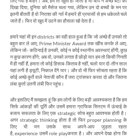
लिए गया है बाहर। अब, हमें तो खुशी हो जाती है मां-बाप ने अच्‍छे बेटों को
दिखा दिया, दुनिया को मैसेज चला गया, लेकिन उन दो बच्‍चों के मन पर
इतनी बीतती है वो निराशा की गर्त में हमारे ही प्रयासों से हम धकेलते चले
जाते हैं। फिर वो खुद में उठने का हौसला खो देता है।
हमारे यहां भी इन districts का वही हाल हुआ है कि जो अच्‍छे हैं उनको तो
बहुत बार ले आए, Prime Minister Award तक खींच करके ले आए,
लेकिन जो- कठिनाई है उनकी, कोई न कोई स्‍थानीय अवस्‍थाएं होंगी, कुछ
न कुछ कारण होंगे; अब वो, उनको लगता है छोड़ो यार हम तो किसी गिनती
में ही नहीं हैं, हमारा तो कोई हिसाब-किताब है नहीं, चलो यार दो-तीन साल
यहां लगी है ड्यूटी, निकाल देंगे यार। और वो भी फिर सोचता रहता है कि
कोई अच्‍छे कुर्ते वाले नेताजी कौन हैं जरा ट्रांसफर करवा दो और जितना
लंबा कुर्ता उतनी लंबी फिर पहुंच़।
और इसलिए मैं समझता हूं कि हम लोगों के लिए बड़ी आवश्‍यकता है कि हम
सिर्फ आंकड़ों की पूर्ति और उसमें हमारा ग्राफिक सिस्‍टम में ऊंचाई के
बजाय सफलता के लिए एक strategic सोच बहुत आवश्‍यक होती है।
अगर strategic thinking होता है तो फिर proper planning के
लिए भी मन उसके साथ अपने-आप जुड़ता रहता
है, experience उसमें role playकरता है। और आपने देखा होगा कि