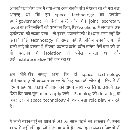
आपको पता होगा जब मैं नया-नया आप सबके बीच में आया था तो मेरा बड़ा
आग्रह था कि हम space technology का उपयोग
हमारीgovernance में कैसे करें? और मैंने joint secretary
level के अधिकारियों को अभ्‍यास दिया, फिरweekend में लगातार उस
प्रक्रिया को चलाए रखा। तो हमारे अफसरों को भी ध्‍यान, ऐसा नहीं कि
उनको कोई technology की समझ नहीं है, लेकिन उनको लगता है
चलो भाई जो चलता है, मैं कहां बदलाव करूं, कौन मानेगा मेरी बात को, तो
वो बदलाव में isolation में फील करता था और
उसे institutionalize नहीं कर रहा था।
अब धीरे-धीरे समझ आया कि हां space technology
ultimately तो governance के लिए काम की चीज है। जिसने भी
दिमाग खपाया, एकाध नौजवान को अपने साथ रख लिया, उसको कह
दिया कि चलो तुम mind apply करो। Planning की detailing के
अंदर उसको space technology के अंदर बड़ा role play कर रही
है।
ये सारी व्‍यवस्‍थाएं जो आज से 20-25 साल पहले जो अफसर थे, उनके
भाग्‍य में नहीं थीं, हम लोगों के भाग्‍य में हैं। क्‍या हम उपलब्‍ध जितनी भी