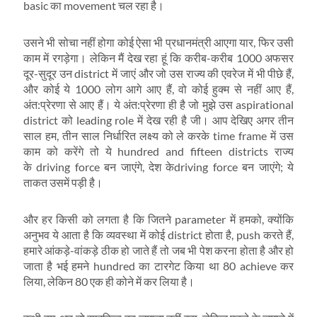
basic का movement चल रहा है।
उसने भी सोचा नहीं होगा कोई ऐसा भी प्रधानमंत्री आएगा यार, फिर उसी
काम में रगड़ेगा। लेकिन मैं देख रहा हूं कि करीब-करीब 1000 अफसर
दूर-सुदूर उन district में जाएं और जो उस राज्‍य की एवरेज में भी पीछे हैं,
और कोई ये 1000 लोग आगे आए हैं, वो कोई हुक्‍म से नहीं आए हैं,
अंत:प्रेरणा से आए हैं। ये अंत:प्रेरणा ही है जो मुझे उस aspirational
district को leading role में देख रही है जी। आप देखिए अगर तीन
साल हम, तीन साल निर्धारित लक्ष्‍य को ले करके time frame में उस
काम को करेंगे तो ये hundred and fifteen districts राज्‍य
के driving force बन जाएंगे, देश केdriving force बन जाएंगे; ये
ताकत उसमें पड़ी है।
और हर किसी को लगता है कि जितने parameter में हमको, क्‍योंकि
अनुभव ये आता है कि व्‍यवस्‍था में कोई district होता है, push करते हैं,
हमारे आंकड़े-वांकड़े ठीक हो जाते हैं तो जब भी पेश करना होता है और हो
जाता है भई हमने hundred का टारगेट किया था 80 achieve कर
लिया, लेकिन 80 एक ही कोने में कर लिया है।