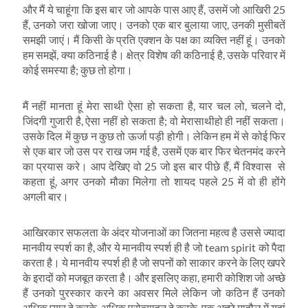
और मैं ये चाहूंगा कि इस बार जो आपके पास आए हैं, उसमें जो आखिरी 25
हैं, उनको जरा खोजा जाए। उनको एक बार बुलाया जाए, उनकी मुसीबतें
समझी जाएं। मैं किसी के प्रति एक्‍शन के पक्ष का व्‍यक्ति नहीं हूं। उनको
हम समझें, क्‍या कठिनाई है। क्षेत्र विशेष की कठिनाई है, उसके परिवार में
कोई समस्‍या है; कुछ तो होगा।
मैं नहीं मानता हूं मेरा साथी ऐसा हो सकता है, यार चल लो, चलने दो,
जिंदगी गुजारी है, ऐसा नहीं हो सकता है; वो मेरासाथीहो ही नहीं सकता।
उसके दिल में कुछ न कुछ तो ऊर्जा पड़ी होगी। लेकिन हम में से कोई फिर
से एक बार जो उस पर राख जम गई है, उसमें एक बार फिर चेतनमंद करने
का प्रयास करे। आप देखिए वो 25 जो इस बार पीछे हैं, मैं विश्‍वास से
कहता हूं, अगर उनको मौका मिलेगा तो शायद पहले 25 में वो ही होंगे
अगली बार।
आखिरकार सफलता के अंदर योजनाओं का जितना महत्‍व है उससे ज्‍यादा
मानवीय स्‍पर्श का है, और ये मानवीय स्‍पर्श ही है जो team spirit को पैदा
करता है। ये मानवीय स्‍पर्श ही है जो सपनों को साकार करने के लिए खपरे
के इरादों को मजबूत करता है। और इसलिए कहा, हमारी कोशिश जो अच्‍छे
हैं उनको पुरस्‍कार करने का अवसर मिले लेकिन जो कठिन हैं उनको
अधिक प्‍यार दे करके, अधिक प्रोत्‍साहन दे करके, एक अच्‍छे माहौल में यहां