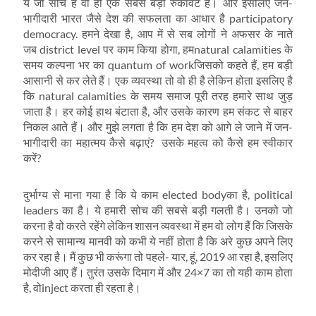
ये जो सोच है वो ही एक सबसे बड़ी रुकावट है। और इसलिए जन-
भागीदारी भारत जैसे देश की सफलता का आधार है participatory
democracy. हमने देखा है, आप में से सब लोगों ने अफसर के नाते
जब district level पर काम किया होगा, हमnatural calamities के
समय कल्‍पना भर का quantum of workजिसको कहते हैं, हम बड़ी
आसानी से कर लेते हैं। एक व्‍यवस्‍था तो वो ही है लेकिन होता इसलिए है
कि natural calamities के समय समाज पूरी तरह हमारे साथ जुड़
जाता है। हर कोई हाथ बंटाता है, और उसके कारण हम संकट से बाहर
निकल आते हैं। और मुझे लगता है कि हम देश को आगे ले जाने में जन-
भागीदारी का महात्‍मय कैसे बढ़ाएं? उसके महत्‍व को कैसे हम स्‍वीकार
करें?
दुर्भाग्‍य से माना गया है कि ये काम elected bodyका है, political
leaders का है। ये हमारी सोच की सबसे बड़ी गलती है। उनको जो
करना है वो करते रहेंगे लेकिन शासन व्‍यवस्‍था में हम वो लोग हैं कि जिसके
करने से सामान्‍य मानवी को कभी ये नहीं होता है कि अरे कुछ अपने लिए
कर रहा है। मैं कुछ भी करूंगा तो पहले- यार, हूं, 2019 आ रहा है, इसलिए
मोदीजी आए हैं। तुरंत उसके दिमाग में और 24×7 का तो यही काम होता
है, वोinject करता ही रहता है।