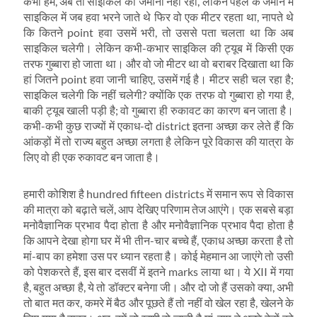
कभी हम, अब तो साइकिल का जमाना नहीं रहा, लेकिन पहले के जमाने में
साइकिल में जब हवा भरने जाते थे फिर वो एक मीटर रहता था, नापते थे
कि कितने point हवा उसमें भरी, तो उससे पता चलता था कि अब
साइकिल चलेगी। लेकिन कभी-कभार साइकिल की ट्यूब में किसी एक
तरफ गुब्‍बारा हो जाता था। और वो जो मीटर था वो बराबर दिखाता था कि
हां जितने point हवा जानी चाहिए, उसमें गई है। मीटर सही चल रहा है;
साइकिल चलेगी कि नहीं चलेगी? क्‍योंकि एक तरफ वो गुब्‍बारा हो गया है,
बाकी ट्यूब खाली पड़ी है; वो गुब्‍बारा ही रुकावट का कारण बन जाता है।
कभी-कभी कुछ राज्‍यों में एकाध-दो district इतना अच्‍छा कर लेते हैं कि
आंकड़ों में तो राज्‍य बहुत अच्‍छा लगता है लेकिन पूरे विकास की यात्रा के
लिए वो ही एक रुकावट बन जाता है।
हमारी कोशिश है hundred fifteen districts में समान रूप से विकास
की मात्रा को बढ़ाते चलें, आप देखिए परिणाम तेज आएंगे। एक सबसे बड़ा
मनोवैज्ञानिक प्रभाव पैदा होता है और मनोवैज्ञानिक प्रभाव पैदा होता है
कि आपने देखा होगा घर में भी तीन-चार बच्‍चे हैं, एकाध अच्‍छा करता है तो
मां-बाप का हमेशा उस पर ध्‍यान रहता है। कोई मेहमान आ जाएंगे तो उसी
को पेशकरते हैं, इस बार दसवीं में इतने marks लाया था। ये XII में गया
है, बहुत अच्‍छा है, ये तो डॉक्‍टर बनेगा जी। और दो जो हैं उसको क्‍या, अभी
तो बात मत कर, कमरे में बैठ और पूछते हैं तो नहीं वो खेल रहा है, खेलने के