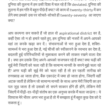
दुनिया की तुलना में हम उसी दिशा में चल रहे हैं कि deviated. दुनिया की
तुलना में हम गति में बहुत पीछे हैं क्‍या? जो काम वो twenty-thirty में कर
लेंगे क्‍या हमको उस पर सोचते-सोचते ही twenty-seventy आ जाएगा
क्‍या?
आप कल्‍पना कर सकते हैं जो हाल वो aspirational district का है,
कहीं ऐसा तो न हो हमारे रहते हुए, हम दुनिया की नजरों में अपने-आपको
वहां ला करके खड़ा कर दें। संभावनाओं से भरा हुआ देश है, शक्ति-
सामर्थ्‍य ये भरा हुआ देश है, नई चीजों को स्‍वीकारने के स्‍वभाव का देश है,
बदलती हुई परिस्थितियों से मुकाबला करने की ताकत रखने वाला देश
है। क्‍या हम उसके लिए अपने-आपको सजगकर रहे हैं क्‍या? क्‍या घड़ी की
सुई मेरी जिंदगी को चला रही है कि सामान्‍य मानवी के सपने मुझे चला रहे
हैं? अगर घड़ी की सूई मेरे को चला रही है तो हर पहली तारीख को
तनख्‍वाह आ जाता होगा, बैंक एकाउंट में जमा हो जाता होगा, जिंदगी वहीं
अटक जाती है लेकिन जो सामान्‍य मानवी के साथ अगर मेरी जिंदगी का हर
पल जुड़ जाता है तो उसको तो सपने साकार होंगे ही होंगे, लेकिन मेरी
जिंदगी में पीढ़ी-दर-पीढ़ी संतोष का एक अनुभव करके मैं चला जाऊंगा। ये
विश्‍वास मेरे भीतर अगर भरा हुआ है तो मैं समझता हूं मैं बहुत कुछ देश को दे
सकता हूं।