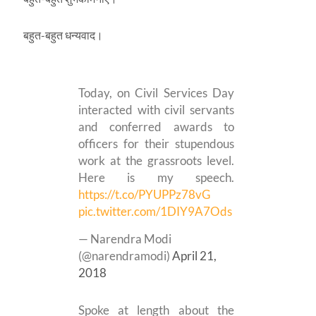
बहुत-बहुत धन्‍यवाद।
Today, on Civil Services Day
interacted with civil servants
and conferred awards to
officers for their stupendous
work at the grassroots level.
Here is my speech.
https://t.co/PYUPPz78vG
pic.twitter.com/1DIY9A7Ods
— Narendra Modi
(@narendramodi)
April 21,
2018
Spoke at length about the