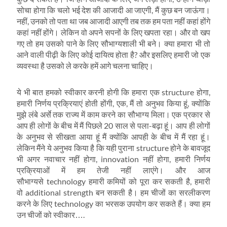
सोचा होगा कि चलो भई देश की आजादी आ जाएगी, मैं कुछ बन जाऊंगा।
नहीं, उनको तो पता था जब आजादी आएगी तब तक हम पता नहीं कहां होंगे
कहां नहीं होंगे। लेकिन वो अपने सपनों के लिए खपता रहा। और वो खप
गए तो हम उसको पाने के लिए सौभाग्‍यशाली भी बने। क्‍या हमारा भी तो
आने वाली पीढ़ी के लिए कोई दायित्‍व होता है? और इसलिए हमारी जो एक
व्‍यवस्‍था है उसको ले करके हमें आगे चलना चाहिए।
ये भी बात हमको स्‍वीकार करनी होगी कि हमारा एक structure होगा,
हमारी निर्णय प्रक्रियाएं होती होंगी, एक, मैं तो अनुभव किया हूं, क्‍योंकि
मुझे लंबे अर्से तक राज्‍य में काम करने का सौभाग्‍य मिला। एक प्रकार से
आप ही लोगों के बीच में मैं पिछले 20 साल से पला-बढ़ा हूं। आप ही लोगों
के अनुभव से सीखता आया हूं मैं क्‍योंकि आपही के बीच में मैं रहा हूं।
लेकिन मैंने ये अनुभव किया है कि यही पुराना structure होने के बावजूद
भी अगर नवाचार नहीं होगा, innovation नहीं होगा, हमारी निर्णय
प्रक्रियाओं में हम तेजी नहीं लाएंगे। और आज
सौभाग्‍यसे technology हमारी कमियों को पूरा कर सकती है, हमारी
वो additional strength बन सकती है। हम चीजों का सरलीकरण
करने के लिए technology का भरसक उपयोग कर सकते हैं। क्‍या हम
उन चीजों को स्‍वीकार….