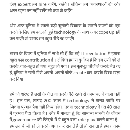
लिए expert हम hire करेंगे, रखेंगे। लेकिन हम व्‍यवस्‍थाओं की ओर
अगर खुला मन नहीं रखेंगे तो क्‍या वो कहेंगे।
और आज दुनिया में सबसे बड़ी चुनौती विकास के सामने सपनों को पूरा
करने के लिए हम बदलती हुई technology के साथ अगर cope upनहीं
कर पाएंगे तो शायद हम बहुत पीछे रह जाएंगे।
भारत के विषय में दुनिया में सभी तो हैं कि भई IT revolution में हमारा
बहुत बड़ा contribution है। लेकिन हमारा दुर्भाग्‍य है कि हम उसी को ले
करके, वाह-बहुत हो गया, बहुत हो गया। हम मूलभूत चीजें ले करके बैठ गए
हैं, दुनिया ने उसी में से अपनी-अपनी चीजें create कर-करके विश्‍व खड़ा
कर दिया।
हमें जो श्रेष्‍ठ हैं उसी के गीत गा करके बैठे रहने से काम चलने वाला नहीं
है। हल पल, शायद 200 साल में technology ने मानव-जाति पर
जितना प्रभाव पैदा नहीं किया होगा, उतना technology ने गत 40 साल
में प्रभाव पैदा किया है। और मैं मानता हूं कि सामान्‍य मानवी के जीवन
में,governance की जिंदगी में ये बहुत बड़ा role play करने वाला है।
हम उन चीजों को ले करके अगर कर सकते हैं तो हो सकता है हमारा काम