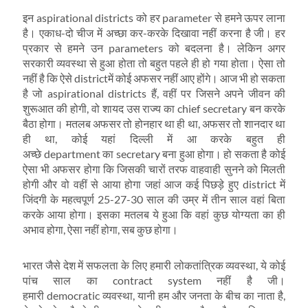
इन aspirational districts को हर parameter से हमने ऊपर लाना
है। एकाध-दो चीज में अच्‍छा कर-करके दिखावा नहीं करना है जी। हर
प्रकार से हमने उन parameters को बदलना है। लेकिन अगर
सरकारी व्‍यवस्‍था से हुआ होता तो बहुत पहले ही हो गया होता। ऐसा तो
नहीं है कि ऐसे districtमें कोई अफसर नहीं आए होंगे। आज भी हो सकता
है जो aspirational districts हैं, वहीं पर जिसने अपने जीवन की
शुरूआत की होगी, वो शायद उस राज्‍य का chief secretary बन करके
बैठा होगा। मतलब अफसर तो होनहार था ही था, अफसर तो शानदार था
ही था, कोई यहां दिल्‍ली में आ करके बहुत ही
अच्‍छे department का secretary बना हुआ होगा। हो सकता है कोई
ऐसा भी अफसर होगा कि जिसकी चारों तरफ वाहवाही सुनने को मिलती
होगी और वो वहीं से आया होगा जहां आज कई पिछड़े हुए district में
जिंदगी के महत्‍वपूर्ण 25-27-30 साल की उम्र में तीन साल वहां बिता
करके आया होगा। इसका मतलब ये हुआ कि वहां कुछ योग्यता का ही
अभाव होगा, ऐसा नहीं होगा, सब कुछ होगा।
भारत जैसे देश में सफलता के लिए हमारी लोकतांत्रिक व्‍यवस्‍था, ये कोई
पांच साल का contract system नहीं है जी।
हमारी democratic व्‍यवस्‍था, यानी हम और जनता के बीच का नाता है,