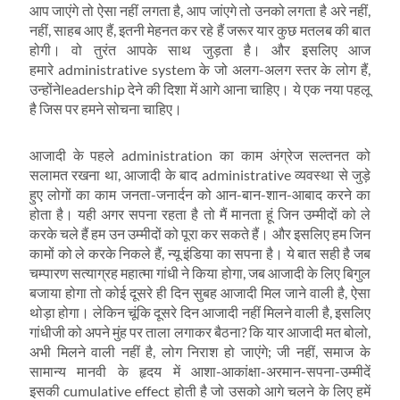
आप जाएंगे तो ऐसा नहीं लगता है, आप जांएगे तो उनको लगता है अरे नहीं,
नहीं, साहब आए हैं, इतनी मेहनत कर रहे हैं जरूर यार कुछ मतलब की बात
होगी। वो तुरंत आपके साथ जुड़ता है। और इसलिए आज
हमारे administrative system के जो अलग-अलग स्‍तर के लोग हैं,
उन्‍होंनेleadership देने की दिशा में आगे आना चाहिए। ये एक नया पहलू
है जिस पर हमने सोचना चाहिए।
आजादी के पहले administration का काम अंग्रेज सल्‍तनत को
सलामत रखना था, आजादी के बाद administrative व्‍यवस्‍था से जुड़े
हुए लोगों का काम जनता-जनार्दन को आन-बान-शान-आबाद करने का
होता है। यही अगर सपना रहता है तो मैं मानता हूं जिन उम्‍मीदों को ले
करके चले हैं हम उन उम्‍मीदों को पूरा कर सकते हैं। और इसलिए हम जिन
कामों को ले करके निकले हैं, न्‍यू इंडिया का सपना है। ये बात सही है जब
चम्‍पारण सत्‍याग्रह महात्‍मा गांधी ने किया होगा, जब आजादी के लिए बिगुल
बजाया होगा तो कोई दूसरे ही दिन सुबह आजादी मिल जाने वाली है, ऐसा
थोड़ा होगा। लेकिन चूंकि दूसरे दिन आजादी नहीं मिलने वाली है, इसलिए
गांधीजी को अपने मुंह पर ताला लगाकर बैठना? कि यार आजादी मत बोलो,
अभी मिलने वाली नहीं है, लोग निराश हो जाएंगे; जी नहीं, समाज के
सामान्‍य मानवी के हृदय में आशा-आकांक्षा-अरमान-सपना-उम्‍मीदें
इसकी cumulative effect होती है जो उसको आगे चलने के लिए हमें