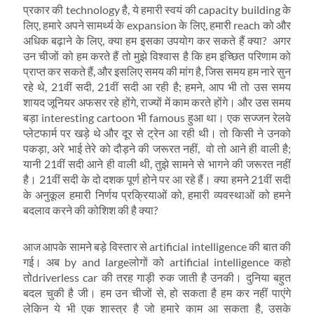
प्रकार की technology है, ये हमारी स्‍वयं की capacity building के
लिए, हमारे अपने सामर्थ्‍य के expansion के लिए, हमारी reach को और
अधिक बढ़ाने के लिए, क्‍या हम इसका उपयोग कर सकते हैं क्‍या? अगर
उन चीजों को हम करते हैं तो मुझे विश्‍वास है कि हम इच्छित परिणाम को
प्राप्‍त कर सकते हैं, और इसलिए समय की मांग है, जिस समय हम नारे सुन
रहे थे, 21वीं सदी, 21वीं सदी आ रही है; हमने, आप भी तो उस समय
शायद जूनियर अफसर रहे होंगे, राज्‍यों में काम करते होंगे। और उस समय
बड़ा interesting cartoon भी famous हुआ था। एक सज्‍जन रेलवे
प्‍लेटफार्म पर खड़े थे और दूर से ट्रेन आ रही थी। तो किसी ने उनको
पकड़ा, अरे भाई तेरे को दौड़ने की जरूरत नहीं, वो तो आने ही वाली है;
यानी 21वीं सदी आने ही वाली थी, तुझे सामने से भागने की जरूरत नहीं
है। 21वीं सदी के दो दशक पूर्ण होने पर आ रहे हैं। क्‍या हमने 21वीं सदी
के अनुकूल हमारी निर्णय प्रक्रियाओं को, हमारी व्‍यवस्‍थाओं को हमने
बदलाव करने की कोशिश की है क्‍या?
आज आपके सामने बड़े विस्‍तार से artificial intelligence की बात की
गई। अब by and largeलोगों को artificial intelligence कहो
तोdriverless car की तरह गाड़ी रुक जाती है उनकी। दुनिया बहुत
बदल चुकी है जी। हम उन चीजों से, हो सकता है हम कर नहीं पाएंगे
लेकिन ये भी एक शास्‍त्र है जो हमारे काम आ सकता है, उसके