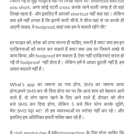
जिंदगी गई तो मुझे मालूम है वहां पर लिखा रहता था- shortcut will cut
you short. अगर कोई पटरी cross करके जाने वाली जगह है तो वहां
लिखा रहता है- और इसलिए मैं आपको shortcut नहीं कह रहा। लेकिन
क्‍या हमें नहीं लगता है कि इतनी सारी चीजें, ये चीज यहां से जा करके ही
आएगी साहब, ये foolproof, कहां तक हम ये चलाते रहेंगे जी?
हर फाइल को, हरेक को ठप्‍पा मारना ही चाहिए, जरूरी है क्‍या? क्‍या हम इन
प्रक्रियाओं को सरल कर सकते हैं क्‍या? क्‍या उस पर जिसने अच्‍छे से
काम किया, और foolproof बन सकता है, ऐसा नहीं प्रक्रियाएं सरल हो
गईं तो foolproof नहीं होता है। लेकिन हमें ये आदत छूटती नहीं है, हम
आदत बदलते नहीं हैं।
What’s app का जमाना आ गया होगा, SMS का जमाना आया
होगा,हमने SMS कर भी दिया होगा घर पर कि आज शाम को मेहमान आने
वाले हैं, दो लोग खाना खाने के लिए आने वाले हैं, दोपहर को तीन
बजे SMS कर दिया होगा, लेकिन 5 बजे फिर फोन करके पूछेंगे,
मेरा SMS पढ़ा था? तो हम व्‍यवस्‍थाओं पर भरोसा नहीं कर रहे। और
इसलिए हम अतिरिक्‍त हमारी शक्ति खपा रहे हैं।
ये civil service day है,इसेintrospection के लिए होना चाहिए कि