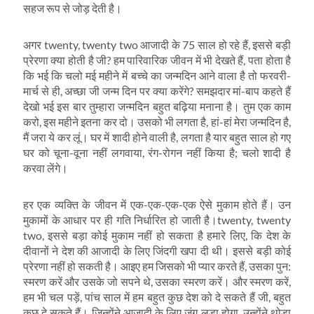
सहज रूप से जोड़ देती है।
अगर twenty, twenty two आजादी के 75 साल हो रहे हैं, इससे बड़ी
प्रेरणा क्‍या होती है जी? हम पारिवारिक जीवन में भी देखते हैं, पता होता है
कि भई कि चलो मई महीने में बच्‍चे का जन्‍मदिन आने वाला है तो फरवरी-
मार्च से ही, अच्‍छा जी जन्‍म दिन पर क्‍या करेंगे? समझदार मां-बाप कहते हैं
देखो भई इस बार तुम्हारा जन्‍मदिन बहुत बढ़िया मनाना है। तुम एक काम
करो, इस महीने इतना कर दो। उसको भी लगता है, हां-हां मेरा जन्‍मदिन है,
मैं जरा ये कर लूं। घर में शादी होने वाली है, लगता है यार बहुत साल हो गए
घर को चूना-वूना नहीं लगवाया, रंग-रोगन नहीं किया है; चलो शादी है
करवा लेंगे।
हर एक व्‍यक्ति के जीवन में एक-एक-एक-एक ऐसे मुकाम होते हैं। उन
मुकामों के आधार पर ही गति निर्धारित हो जाती है।twenty, twenty
two, इससे बड़ा कोई मुकाम नहीं हो सकता है हमारे लिए, कि देश के
दीवानों ने देश की आजादी के लिए जिंदगी खपा दी थी। इससे बड़ी कोई
प्रेरणा नहीं हो सकती है। आइए हम जिसको भी प्‍यार करते हैं, उसका पुन:
स्‍मरण करें और उसके जो सपने थे, उसका स्‍मरण करें। और स्‍मरण करें,
हम भी चल पड़ें, पांच साल में हम बहुत कुछ देश को दे सकते हैं जी, बहुत
कुछ दे सकते हैं। जिन्‍होंने आजादी के लिए जंग लड़ा होगा, उन्‍होंने थोड़ा