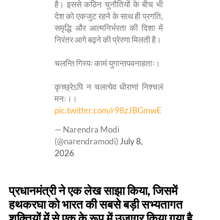
है। इससे कठिन चुनौतियों के बीच भी
देश को एकजुट रहने के साथ ही प्रगति,
समृद्धि और आत्मनिर्भरता की दिशा में
निरंतर आगे बढ़ने की प्रेरणा मिलती है।
चलन्ति गिरयः कामं युगान्तपवनाहताः।
कृच्छ्रेऽपि न चलत्येव धीराणां निश्चलं
मनः।।
pic.twitter.com/r98zJBGmwE
— Narendra Modi
(@narendramodi)
July 8,
2026
प्रधानमंत्री ने एक लेख साझा किया, जिसमें
हथकरघा को भारत की सबसे बड़ी सभ्यतागत
शक्तियों में से एक के रूप में उजागर किया गया है