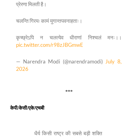
प्रेरणा मिलती है।
चलन्ति गिरयः कामं युगान्तपवनाहताः।
कृच्छ्रेऽपि न चलत्येव धीराणां निश्चलं मनः।।
pic.twitter.com/r98zJBGmwE
— Narendra Modi (@narendramodi)
July 8,
2026
***
केपी/केसी/एके/एचबी
धैर्य किसी राष्ट्र की सबसे बड़ी शक्ति