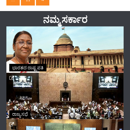
ನಮ್ಮ ಸರ್ಕಾರ
ಭಾರತದ ರಾಷ್ಟ್ರಪತಿ
ರಾಜ್ಯಸಭೆ