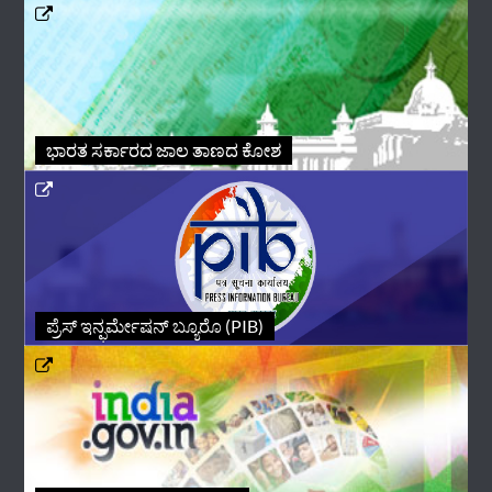
ಭಾರತ ಸರ್ಕಾರದ ಜಾಲ ತಾಣದ ಕೋಶ
ಪ್ರೆಸ್ ಇನ್ಫರ್ಮೇಷನ್ ಬ್ಯೂರೊ (PIB)