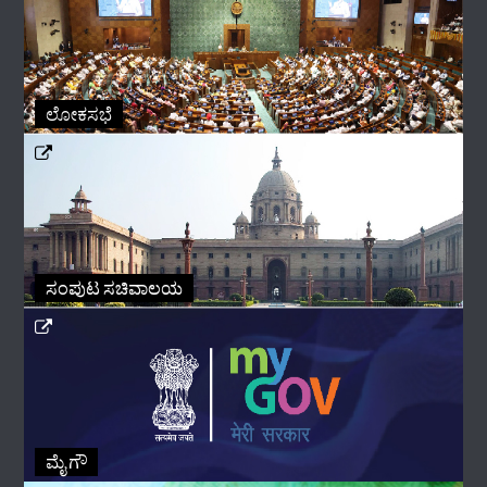
ಲೋಕಸಭೆ
ಸಂಪುಟ ಸಚಿವಾಲಯ
ಮೈ ಗೌ