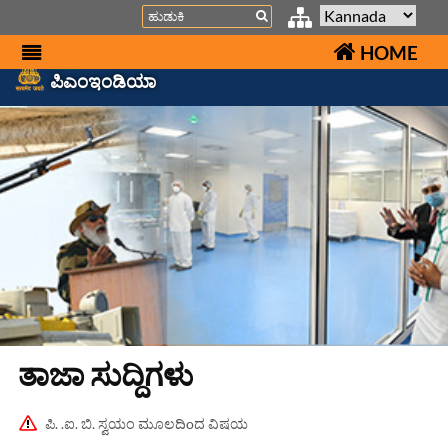
Search
HOME
ಪಿಎಂಇಂಡಿಯಾ
ತಾಜಾ ಸುದ್ದಿಗಳು
ಪಿ. .ಐ. ಬಿ. ಸ್ವಯಂ ಮೂಲದಿoದ ವಿಷಯ