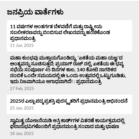
ಜನಪ್ರಿಯ ವಾರ್ತೆಗಳು
11 ವರ್ಷಗಳ ಅಂತರ್ಗತ ಬೆಳವಣಿಗೆ ಮತ್ತು ರಾಷ್ಟ್ರೀಯ
ಸಬಲೀಕರಣವನ್ನು ಬಿಂಬಿಸುವ ಲೇಖನವನ್ನು ಹಂಚಿಕೊಂಡ
ಪ್ರಧಾನಮಂತ್ರಿ
11 Jun, 2025
ಮಹಾ ಕುಂಭವು ಮುಕ್ತಾಯಗೊಂಡಿದ್ದು, ‘ಏಕತೆಯ ಮಹಾ ಯಜ್ಞ’ದ
ಅಂತ್ಯವನ್ನು ಸೂಚಿಸುತ್ತದೆ; ಪ್ರಯಾಗ್ ರಾಜ್ ನಲ್ಲಿ, ಏಕತೆಯ ಈ ಭವ್ಯ
ಸಭೆಯ ಸಂಪೂರ್ಣ 45 ದಿನಗಳ ಕಾಲ, 140 ಕೋಟಿ ನಾಗರಿಕರ
ನಂಬಿಕೆ ಒಂದೇ ಸಮಯದಲ್ಲಿ ಈ ಒಂದು ಉತ್ಸವದಲ್ಲಿ ಒಟ್ಟುಗೂಡಿತು,
ಇದು ನಿಜವಾಗಿಯೂ ಅಗಾಧವಾಗಿದೆ! : ಪ್ರಧಾನಮಂತ್ರಿ
27 Feb, 2025
2025ರ ಎಲ್ಲಾ ಪದ್ಮ ಪ್ರಶಸ್ತಿ ಪುರಸ್ಕೃತರಿಗೆ ಪ್ರಧಾನಮಂತ್ರಿ ಅಭಿನಂದನೆ
25 Jan, 2025
ಸ್ವಾಮಿತ್ವ ಯೋಜನೆಯಡಿ ಆಸ್ತಿ ಕಾರ್ಡ್‌ಗಳ ವಿತರಣೆ ಕಾರ್ಯಕ್ರಮದಲ್ಲಿ
ಫಲಾನುಭವಿಗಳೊಂದಿಗೆ ಪ್ರಧಾನಮಂತ್ರಿ ಸಂವಾದ ಮತ್ತು ಭಾಷಣ
18 Jan, 2025