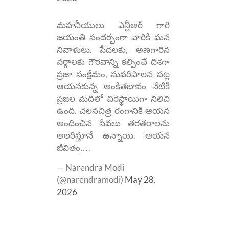
మహనీయులు ఎన్టీఆర్ గారి
జయంతి సందర్భంగా వారికి ఘన
నివాళులు. పేదలకు, అణగారిన
వర్గాలకు గౌరవాన్ని కల్పించే దిశగా
ప్రజా సంక్షేమం, సుపరిపాలన పట్ల
ఆయనకున్న అంకితభావం నేటికీ
ప్రజల మదిలో చిరస్థాయిగా నిలిచి
ఉంది. చలనచిత్ర రంగానికి ఆయన
అందించిన సేవలు తరతరాలను
అలరిస్తూనే ఉన్నాయి. ఆయన
జీవితం,…
— Narendra Modi
(@narendramodi)
May 28,
2026