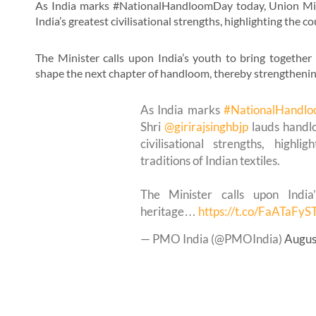
As India marks #NationalHandloomDay today, Union Mini
India’s greatest civilisational strengths, highlighting the co
The Minister calls upon India’s youth to bring together 
shape the next chapter of handloom, thereby strengthening
As India marks
#NationalHandl
Shri
@girirajsinghbjp
lauds handlo
civilisational strengths, highli
traditions of Indian textiles.
The Minister calls upon India
heritage…
https://t.co/FaATaFyS
— PMO India (@PMOIndia)
Augus