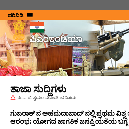
ಪರಿವಿಡಿ
ಪಿಎಂಇಂಡಿಯಾ
ತಾಜಾ ಸುದ್ದಿಗಳು
ಪಿ. .ಐ. ಬಿ. ಸ್ವಯಂ ಮೂಲದಿoದ ವಿಷಯ
ಗುಜರಾತ್‌ ನ ಅಹಮದಾಬಾದ್‌ ನಲ್ಲಿ ಪ್ರಥಮ ವಿಶ್
ಆರಂಭ; ಯೋಗದ ಜಾಗತಿಕ ಜನಪ್ರಿಯತೆಯ ಬಗ್ಗೆ ಪ