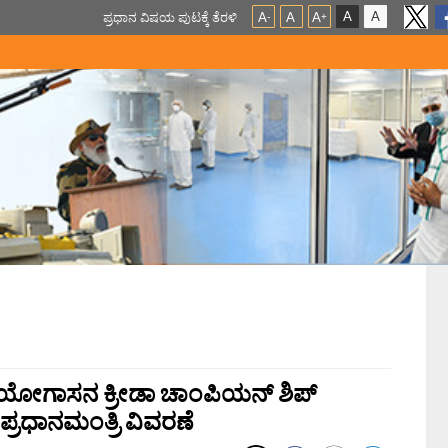
A
A
ಪ್ರಧಾನ ವಿಷಯ ಪುಟಕ್ಕೆ ತೆರಳಿ
A
A
A
-
+
ವ ಯೋಗಾಸನ ಕ್ರೀಡಾ ಚಾಂಪಿಯನ್‌ ಶಿಪ್
್ರಧಾನಮಂತ್ರಿ ವಿವರಣೆ