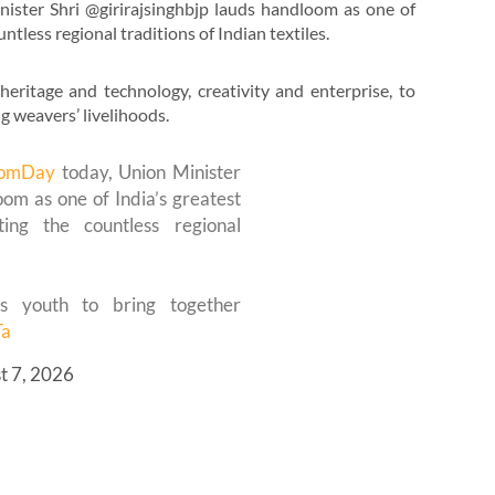
ster Shri @girirajsinghbjp lauds handloom as one of
untless regional traditions of Indian textiles.
heritage and technology, creativity and enterprise, to
 weavers’ livelihoods.
oomDay
today, Union Minister
om as one of India’s greatest
ghting the countless regional
’s youth to bring together
Ta
t 7, 2026