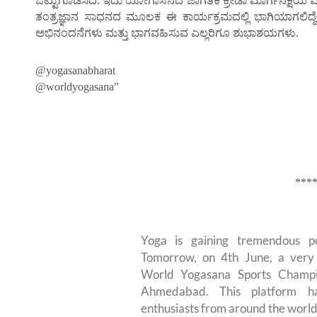
ಒಟ್ಟುಗೂಡಿಸಿದೆ. ಇದು ಯೋಗಾಸನದ ಜಾಗತಿಕ ಕ್ರೀಡಾ ಮಾರ್ಗನಕ್ಷೆಯ ಮಹತ
ತಂತ್ರಜ್ಞಾನ ಸಾಧನದ ಮೂಲಕ ಈ ಕಾರ್ಯಕ್ರಮದಲ್ಲಿ ಭಾಗಿಯಾಗಲಿದ್
ಅಭಿನಂದನೆಗಳು ಮತ್ತು ಭಾಗವಹಿಸುವ ಎಲ್ಲರಿಗೂ ಶುಭಾಶಯಗಳು.
@yogasanabharat
@worldyogasana”
***
Yoga is gaining tremendous po
Tomorrow, on 4th June, a very 
World Yogasana Sports Champ
Ahmedabad. This platform h
enthusiasts from around the world. 