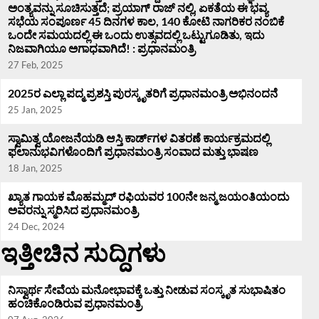
ಅಂತ್ಯವನ್ನು ಸೂಚಿಸುತ್ತದೆ; ಪ್ರಯಾಗ್ ರಾಜ್ ನಲ್ಲಿ, ಏಕತೆಯ ಈ ಭವ್ಯ
ಸಭೆಯ ಸಂಪೂರ್ಣ 45 ದಿನಗಳ ಕಾಲ, 140 ಕೋಟಿ ನಾಗರಿಕರ ನಂಬಿಕೆ
ಒಂದೇ ಸಮಯದಲ್ಲಿ ಈ ಒಂದು ಉತ್ಸವದಲ್ಲಿ ಒಟ್ಟುಗೂಡಿತು, ಇದು
ನಿಜವಾಗಿಯೂ ಅಗಾಧವಾಗಿದೆ! : ಪ್ರಧಾನಮಂತ್ರಿ
27 Feb, 2025
2025ರ ಎಲ್ಲಾ ಪದ್ಮ ಪ್ರಶಸ್ತಿ ಪುರಸ್ಕೃತರಿಗೆ ಪ್ರಧಾನಮಂತ್ರಿ ಅಭಿನಂದನೆ
25 Jan, 2025
ಸ್ವಾಮಿತ್ವ ಯೋಜನೆಯಡಿ ಆಸ್ತಿ ಕಾರ್ಡ್‌ಗಳ ವಿತರಣೆ ಕಾರ್ಯಕ್ರಮದಲ್ಲಿ
ಫಲಾನುಭವಿಗಳೊಂದಿಗೆ ಪ್ರಧಾನಮಂತ್ರಿ ಸಂವಾದ ಮತ್ತು ಭಾಷಣ
18 Jan, 2025
ಖ್ಯಾತ ಗಾಯಕ ಮೊಹಮ್ಮದ್ ರಫಿಯವರ 100ನೇ ಜನ್ಮ ಜಯಂತಿಯಂದು
ಅವರನ್ನು ಸ್ಮರಿಸಿದ ಪ್ರಧಾನಮಂತ್ರಿ
24 Dec, 2024
ಇತ್ತೀಚಿನ ಸುದ್ದಿಗಳು
ನಿಸ್ವಾರ್ಥ ಸೇವೆಯ ಮನೋಭಾವಕ್ಕೆ ಒತ್ತು ನೀಡುವ ಸಂಸ್ಕೃತ ಸುಭಾಷಿತಂ
ಹಂಚಿಕೊಂಡಿರುವ ಪ್ರಧಾನಮಂತ್ರಿ