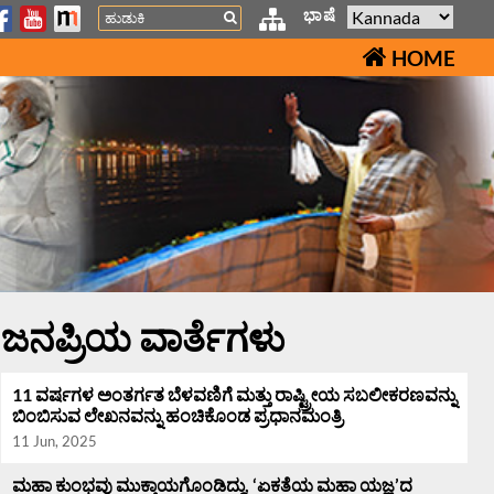
Search
ಭಾಷೆ
HOME
ಜನಪ್ರಿಯ ವಾರ್ತೆಗಳು
11 ವರ್ಷಗಳ ಅಂತರ್ಗತ ಬೆಳವಣಿಗೆ ಮತ್ತು ರಾಷ್ಟ್ರೀಯ ಸಬಲೀಕರಣವನ್ನು
ಬಿಂಬಿಸುವ ಲೇಖನವನ್ನು ಹಂಚಿಕೊಂಡ ಪ್ರಧಾನಮಂತ್ರಿ
11 Jun, 2025
ಮಹಾ ಕುಂಭವು ಮುಕ್ತಾಯಗೊಂಡಿದ್ದು, ‘ಏಕತೆಯ ಮಹಾ ಯಜ್ಞ’ದ