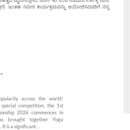
್ವದ ಮೈಲಿಗಲ್ಲಾಗಿದೆ. ಜೂನ್ 4ರ ಸಂಜೆ ಸುಮಾರು 6:40 ಕ್ಕೆ ನಾನು
ದೇನೆ. ಇಂತಹ ನವೀನ ಕಾರ್ಯಕ್ರಮವನ್ನು ಆಯೋಜಿಸಿದವರಿಗೆ ನನ್ನ
**
pularity across the world!
special competition, the 1st
ionship 2026 commences in
as brought together Yoga
It is a significant…