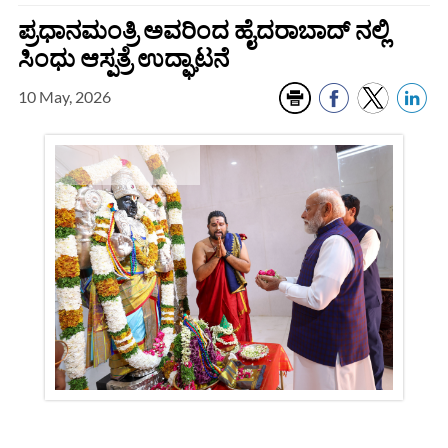
ಪ್ರಧಾನಮಂತ್ರಿ ಅವರಿಂದ ಹೈದರಾಬಾದ್‌ ನಲ್ಲಿ
ಸಿಂಧು ಆಸ್ಪತ್ರೆ ಉದ್ಘಾಟನೆ
10 May, 2026