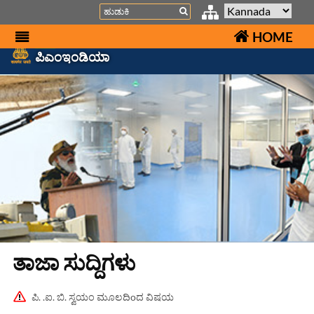
Search
HOME
ಪಿಎಂಇಂಡಿಯಾ
ತಾಜಾ ಸುದ್ದಿಗಳು
ಪಿ. .ಐ. ಬಿ. ಸ್ವಯಂ ಮೂಲದಿoದ ವಿಷಯ