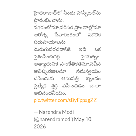
హైదరాబాద్‌లో సింధు హాస్పిటల్‌ను
ప్రారంభించాను.
నగరంలోనూ,పరిసర ప్రాంతాల్లోనూ
ఆరోగ్య సేవారంగంలో మౌలిక
సదుపాయాలను
మెరుగుపరచడానికి ఇది ఒక
ప్రశంసించదగ్గ ప్రయత్నం.
అత్యాధునిక సాంకేతికతనూ,నవీన
ఆవిష్కరణలనూ సమన్వయం
చేసేందుకు ఆసుపత్రి బృందం
ప్రత్యేక శ్రద్ధ వహించడం చాలా
అభినందనీయం.
pic.twitter.com/sByFppxgZZ
— Narendra Modi
(@narendramodi)
May 10,
2026