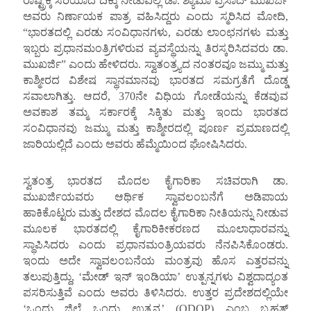
ರಾಷ್ಟ್ರಕ್ಕೆ ಸರಿಯಾದ ದಿಕ್ಕು ನೀಡುವಲ್ಲಿ ಡಾ. ಶ್ಯಾಮಾ ಪ್ರಸಾದ್ ಮುಖರ್ಜಿ
ಅವರು ನಿರ್ಣಾಯಕ ಪಾತ್ರ ವಹಿಸಿದ್ದರು ಎಂದು ಸ್ಮರಿಸಿದ ಮೋದಿ,
“ಭಾರತದಲ್ಲಿ ಎರಡು ಸಂವಿಧಾನಗಳು, ಎರಡು ಲಾಂಛನಗಳು ಮತ್ತು
ಇಬ್ಬರು ಪ್ರಧಾನಮಂತ್ರಿಗಳಿರುವ ವ್ಯವಸ್ಥೆಯನ್ನು ತಿರಸ್ಕರಿಸಿದವರು ಡಾ.
ಮುಖರ್ಜಿ” ಎಂದು ಹೇಳಿದರು. ಸ್ವಾತಂತ್ರ್ಯದ ನಂತರವೂ ಜಮ್ಮು ಮತ್ತು
ಕಾಶ್ಮೀರದ ವಿಶೇಷ ಸ್ಥಾನಮಾನವು ಭಾರತದ ಸಮಗ್ರತೆಗೆ ದೊಡ್ಡ
ಸವಾಲಾಗಿತ್ತು. ಆದರೆ, 370ನೇ ವಿಧಿಯ ಗೋಡೆಯನ್ನು ಕೆಡವುವ
ಅವಕಾಶ ತಮ್ಮ ಸರ್ಕಾರಕ್ಕೆ ಸಿಕ್ಕಿತು ಮತ್ತು ಇಂದು ಭಾರತದ
ಸಂವಿಧಾನವು ಜಮ್ಮು ಮತ್ತು ಕಾಶ್ಮೀರದಲ್ಲಿ ಪೂರ್ಣ ಪ್ರಮಾಣದಲ್ಲಿ
ಜಾರಿಯಲ್ಲಿದೆ ಎಂದು ಅವರು ಹೆಮ್ಮೆಯಿಂದ ಘೋಷಿಸಿದರು.
ಸ್ವತಂತ್ರ ಭಾರತದ ಮೊದಲ ಕೈಗಾರಿಕಾ ಸಚಿವರಾಗಿ ಡಾ.
ಮುಖರ್ಜಿಯವರು ಆರ್ಥಿಕ ಸ್ವಾವಲಂಬನೆಗೆ ಅಡಿಪಾಯ
ಹಾಕಿಕೊಟ್ಟರು ಮತ್ತು ದೇಶದ ಮೊದಲ ಕೈಗಾರಿಕಾ ನೀತಿಯನ್ನು ನೀಡುವ
ಮೂಲಕ ಭಾರತದಲ್ಲಿ ಕೈಗಾರಿಕೀಕರಣದ ಮೂಲಾಧಾರವನ್ನು
ಸ್ಥಾಪಿಸಿದರು ಎಂದು ಪ್ರಧಾನಮಂತ್ರಿಯವರು ನೆನಪಿಸಿಕೊಂಡರು.
ಇಂದು ಅದೇ ಸ್ವಾವಲಂಬನೆಯ ಮಂತ್ರವು ಹೊಸ ಎತ್ತರವನ್ನು
ತಲುಪುತ್ತಿದ್ದು, ‘ಮೇಡ್ ಇನ್ ಇಂಡಿಯಾ’ ಉತ್ಪನ್ನಗಳು ವಿಶ್ವದಾದ್ಯಂತ
ಪಸರಿಸುತ್ತಿವೆ ಎಂದು ಅವರು ತಿಳಿಸಿದರು. ಉತ್ತರ ಪ್ರದೇಶದಲ್ಲಿಯೇ
‘ಒಂದು ಜಿಲ್ಲೆ ಒಂದು ಉತ್ಪನ್ನ’ (ODOP) ಎಂಬ ಬೃಹತ್