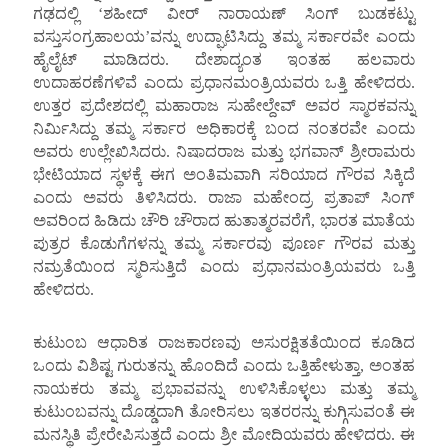
ಗಢದಲ್ಲಿ ‘ಶಹೀದ್ ವೀರ್ ನಾರಾಯಣ್ ಸಿಂಗ್ ಬುಡಕಟ್ಟು
ವಸ್ತುಸಂಗ್ರಹಾಲಯ’ವನ್ನು ಉದ್ಘಾಟಿಸಿದ್ದು ತಮ್ಮ ಸರ್ಕಾರವೇ ಎಂದು
ಹೈಲೈಟ್ ಮಾಡಿದರು. ದೇಶಾದ್ಯಂತ ಇಂತಹ ಹಲವಾರು
ಉದಾಹರಣೆಗಳಿವೆ ಎಂದು ಪ್ರಧಾನಮಂತ್ರಿಯವರು ಒತ್ತಿ ಹೇಳಿದರು.
ಉತ್ತರ ಪ್ರದೇಶದಲ್ಲಿ ಮಹಾರಾಜ ಸುಹೇಲ್ದೇವ್ ಅವರ ಸ್ಮಾರಕವನ್ನು
ನಿರ್ಮಿಸಿದ್ದು ತಮ್ಮ ಸರ್ಕಾರ ಅಧಿಕಾರಕ್ಕೆ ಬಂದ ನಂತರವೇ ಎಂದು
ಅವರು ಉಲ್ಲೇಖಿಸಿದರು. ನಿಷಾದರಾಜ ಮತ್ತು ಭಗವಾನ್ ಶ್ರೀರಾಮರು
ಭೇಟಿಯಾದ ಸ್ಥಳಕ್ಕೆ ಈಗ ಅಂತಿಮವಾಗಿ ಸರಿಯಾದ ಗೌರವ ಸಿಕ್ಕಿದೆ
ಎಂದು ಅವರು ತಿಳಿಸಿದರು. ರಾಜಾ ಮಹೇಂದ್ರ ಪ್ರತಾಪ್ ಸಿಂಗ್
ಅವರಿಂದ ಹಿಡಿದು ಚೌರಿ ಚೌರಾದ ಹುತಾತ್ಮರವರೆಗೆ, ಭಾರತ ಮಾತೆಯ
ಪುತ್ರರ ಕೊಡುಗೆಗಳನ್ನು ತಮ್ಮ ಸರ್ಕಾರವು ಪೂರ್ಣ ಗೌರವ ಮತ್ತು
ನಮ್ರತೆಯಿಂದ ಸ್ಮರಿಸುತ್ತಿದೆ ಎಂದು ಪ್ರಧಾನಮಂತ್ರಿಯವರು ಒತ್ತಿ
ಹೇಳಿದರು.
ಕುಟುಂಬ ಆಧಾರಿತ ರಾಜಕಾರಣವು ಅಸುರಕ್ಷಿತತೆಯಿಂದ ಕೂಡಿದ
ಒಂದು ವಿಶಿಷ್ಟ ಗುರುತನ್ನು ಹೊಂದಿದೆ ಎಂದು ಒತ್ತಿಹೇಳುತ್ತಾ, ಅಂತಹ
ನಾಯಕರು ತಮ್ಮ ಪ್ರಭಾವವನ್ನು ಉಳಿಸಿಕೊಳ್ಳಲು ಮತ್ತು ತಮ್ಮ
ಕುಟುಂಬವನ್ನು ದೊಡ್ಡದಾಗಿ ತೋರಿಸಲು ಇತರರನ್ನು ಕುಗ್ಗಿಸುವಂತೆ ಈ
ಮನಸ್ಥಿತಿ ಪ್ರೇರೇಪಿಸುತ್ತದೆ ಎಂದು ಶ್ರೀ ಮೋದಿಯವರು ಹೇಳಿದರು. ಈ