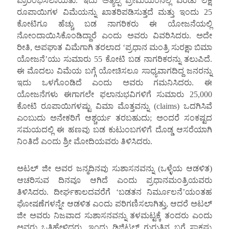
ಪ್ರಾರಂಭಿಸಲಾಯಿತು. ಇದು ಅತ್ಯಲ್ಪ ಪ್ರೀಮಿಯಂನಲ್ಲಿ ಎರಡು ಲಕ್ಷ
ರೂಪಾಯಿಗಳ ವಿಮೆಯನ್ನು ಖಾತರಿಪಡಿಸುತ್ತದೆ ಮತ್ತು ಇಂದು 25
ಕೋಟಿಗೂ ಹೆಚ್ಚು ಬಡ ನಾಗರಿಕರು ಈ ಯೋಜನೆಯಲ್ಲಿ
ನೋಂದಾಯಿಸಿಕೊಂಡಿದ್ದಾರೆ ಎಂದು ಅವರು ವಿವರಿಸಿದರು. ಅದೇ
ರೀತಿ, ಅಪಘಾತ ವಿಮೆಗಾಗಿ ತರಲಾದ ‘ಪ್ರಧಾನ ಮಂತ್ರಿ ಸುರಕ್ಷಾ ಬಿಮಾ
ಯೋಜನೆ’ಯು ಸುಮಾರು 55 ಕೋಟಿ ಬಡ ನಾಗರಿಕರನ್ನು ತಲುಪಿದೆ.
ಈ ಮೊದಲು ವಿಮೆಯ ಬಗ್ಗೆ ಯೋಚಿಸಲೂ ಸಾಧ್ಯವಾಗದಿದ್ದ ಜನರನ್ನು
ಇದು ಒಳಗೊಂಡಿದೆ ಎಂದು ಅವರು ಗಮನಿಸಿದರು. ಈ
ಯೋಜನೆಗಳು ಈಗಾಗಲೇ ಫಲಾನುಭವಿಗಳಿಗೆ ಸುಮಾರು 25,000
ಕೋಟಿ ರೂಪಾಯಿಗಳಷ್ಟು ವಿಮಾ ಮೊತ್ತವನ್ನು (claims) ಒದಗಿಸಿವೆ
ಎಂಬುದು ಅನೇಕರಿಗೆ ಆಶ್ಚರ್ಯ ತರಬಹುದು; ಅಂದರೆ ಸಂಕಷ್ಟದ
ಸಮಯದಲ್ಲಿ ಈ ಹಣವು ಬಡ ಕುಟುಂಬಗಳಿಗೆ ದೊಡ್ಡ ಆಸರೆಯಾಗಿ
ನಿಂತಿದೆ ಎಂದು ಶ್ರೀ ಮೋದಿಯವರು ತಿಳಿಸಿದರು.
ಅಟಲ್ ಜೀ ಅವರ ಜನ್ಮದಿನವು ಸುಶಾಸನವನ್ನು (ಒಳ್ಳೆಯ ಆಡಳಿತ)
ಆಚರಿಸುವ ದಿನವೂ ಆಗಿದೆ ಎಂದು ಪ್ರಧಾನಮಂತ್ರಿಯವರು
ತಿಳಿಸಿದರು. ದೀರ್ಘಕಾಲದವರೆಗೆ ‘ಬಡತನ ನಿರ್ಮೂಲನೆ’ಯಂತಹ
ಘೋಷಣೆಗಳನ್ನೇ ಆಡಳಿತ ಎಂದು ಪರಿಗಣಿಸಲಾಗಿತ್ತು, ಆದರೆ ಅಟಲ್
ಜೀ ಅವರು ನಿಜವಾದ ಸುಶಾಸನವನ್ನು ತಳಮಟ್ಟಕ್ಕೆ ತಂದರು ಎಂದು
ಅವರು ಒತ್ತಿಹೇಳಿದರು. ಇಂದು ಡಿಜಿಟಲ್ ಗುರುತಿನ ಬಗ್ಗೆ ಸಾಕಷ್ಟು