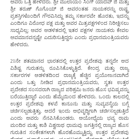
ಅವರು ಒತ್ತಿ ಹೇಳಿದರು. ಶ್ರೀ ಮುಲಾಯಂ ಸಿಂಗ್ ಯಾದವ್ ಜಿ ಮತ್ತು
ಶ್ರೀ ತರುಣ್ ಗೊಗೊಯ್ ಜಿ ಅವರಂತಹ ನಾಯಕರನ್ನು ರಾಷ್ಟ್ರ
ಪ್ರಶಸ್ತಿಗಳೊಂದಿಗೆ ಗೌರವಿಸಿದ್ದು ತಮ್ಮ ಸರ್ಕಾರವೇ ಹೊರತು, ಇದನ್ನು
ಎಂದಿಗೂ ವಿರೋಧ ಪಕ್ಷ ಮತ್ತು ಅವರ ಮಿತ್ರಪಕ್ಷಗಳಿಂದ ನಿರೀಕ್ಷಿಸಲು
ಸಾಧ್ಯವಿಲ್ಲ; ಅವರ ಆಡಳಿತದಲ್ಲಿ ಇತರ ಪಕ್ಷಗಳ ನಾಯಕರು ಕೇವಲ
ಅವಮಾನವನ್ನಷ್ಟೇ ಎದುರಿಸುತ್ತಿದ್ದರು ಎಂದು ಪ್ರಧಾನಮಂತ್ರಿಯವರು
ಹೇಳಿದರು.
21ನೇ ಶತಮಾನದ ಭಾರತದಲ್ಲಿ ಉತ್ತರ ಪ್ರದೇಶವು ತನ್ನದೇ ಆದ
ವಿಶಿಷ್ಟ ಗುರುತನ್ನು ರೂಪಿಸಿಕೊಳ್ಳುತ್ತಿದೆ. ಕೇಂದ್ರ ಮತ್ತು ರಾಜ್ಯ
ಸರ್ಕಾರಗಳ ಆಡಳಿತದಿಂದ ರಾಜ್ಯಕ್ಕೆ ಹೆಚ್ಚಿನ ಪ್ರಯೋಜನವಾಗಿದೆ
ಎಂದು ಒತ್ತು ನೀಡಿದ ಪ್ರಧಾನಮಂತ್ರಿಯವರು, ಸ್ವತಃ ಉತ್ತರ
ಪ್ರದೇಶದ ಸಂಸದರಾಗಿ ರಾಜ್ಯದ ಪರಿಶ್ರಮಿ ಜನರು ಹೊಸ ಭವಿಷ್ಯವನ್ನು
ಬರೆಯುತ್ತಿದ್ದಾರೆ ಎಂದು ಹೆಮ್ಮೆಯಿಂದ ಹೇಳಿದರು. ಒಂದು ಕಾಲದಲ್ಲಿ
ಉತ್ತರ ಪ್ರದೇಶವು ಕಳಪೆ ಕಾನೂನು ಮತ್ತು ಸುವ್ಯವಸ್ಥೆಯ ಬಗ್ಗೆ
ಚರ್ಚಿಸಲ್ಪಡುತ್ತಿತ್ತು, ಆದರೆ ಇಂದು ಅಭಿವೃದ್ಧಿಗಾಗಿ ಚರ್ಚಿಸಲ್ಪಡುತ್ತಿದೆ
ಎಂದು ಅವರು ನೆನಪಿಸಿಕೊಂಡರು. ಅಯೋಧ್ಯೆಯ ಭವ್ಯ ರಾಮ
ಮಂದಿರ ಮತ್ತು ಕಾಶಿ ವಿಶ್ವನಾಥ ಧಾಮವು ಜಗತ್ತಿನಲ್ಲಿ ರಾಜ್ಯದ ಹೊಸ
ಗುರುತಿನ ಸಂಕೇತಗಳಾಗಿ ಹೊರಹೊಮ್ಮುತ್ತಿದ್ದು, ಉತ್ತರ ಪ್ರದೇಶವು