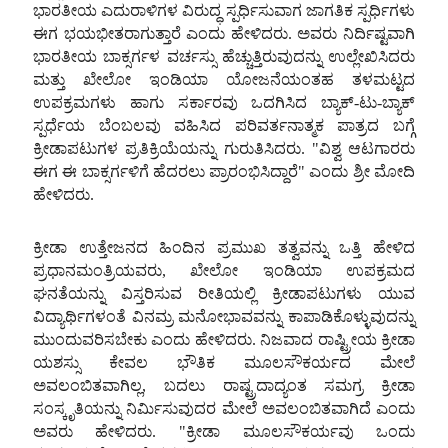
ಭಾರತೀಯ
ಎದುರಾಳಿಗಳ
ವಿರುದ್ಧ
ಸ್ಪರ್ಧಿಸುವಾಗ
ಜಾಗತಿಕ
ಸ್ಪರ್ಧಿಗಳು
ಈಗ
ಭಯಭೀತರಾಗುತ್ತಾರೆ
ಎಂದು
ಹೇಳಿದರು. ಅವರು
ನಿರ್ದಿಷ್ಟವಾಗಿ
ಭಾರತೀಯ
ಬಾಕ್ಸರ್ಗಳ
ವರ್ಚಸ್ಸು
ಹೆಚ್ಚುತ್ತಿರುವುದನ್ನು
ಉಲ್ಲೇಖಿಸಿದರು
ಮತ್ತು
ಖೇಲೋ
ಇಂಡಿಯಾ
ಯೋಜನೆಯಂತಹ
ತಳಮಟ್ಟದ
ಉಪಕ್ರಮಗಳು
ಹಾಗು
ಸರ್ಕಾರವು
ಒದಗಿಸಿದ
ಬ್ಯಾಕ್-ಟು-ಬ್ಯಾಕ್
ಸ್ಪರ್ಧೆಯ
ಬೆಂಬಲವು
ವಹಿಸಿದ
ಪರಿವರ್ತನಾತ್ಮಕ
ಪಾತ್ರದ
ಬಗ್ಗೆ
ಕ್ರೀಡಾಪಟುಗಳ
ಪ್ರತಿಕ್ರಿಯೆಯನ್ನು
ಗುರುತಿಸಿದರು. "ವಿಶ್ವ
ಆಟಗಾರರು
ಈಗ
ಈ
ಬಾಕ್ಸರ್ಗಳಿಗೆ
ಹೆದರಲು
ಪ್ರಾರಂಭಿಸಿದ್ದಾರೆ" ಎಂದು
ಶ್ರೀ
ಮೋದಿ
ಹೇಳಿದರು.
ಕ್ರೀಡಾ
ಉತ್ತೇಜನದ
ಹಿಂದಿನ
ಪ್ರಮುಖ
ತತ್ವವನ್ನು
ಒತ್ತಿ
ಹೇಳಿದ
ಪ್ರಧಾನಮಂತ್ರಿಯವರು, ಖೇಲೋ
ಇಂಡಿಯಾ
ಉಪಕ್ರಮದ
ಘನತೆಯನ್ನು
ವಿಸ್ತರಿಸುವ
ರೀತಿಯಲ್ಲಿ
ಕ್ರೀಡಾಪಟುಗಳು
ಯುವ
ವಿದ್ಯಾರ್ಥಿಗಳಂತೆ
ವಿನಮ್ರ
ಮನೋಭಾವವನ್ನು
ಕಾಪಾಡಿಕೊಳ್ಳುವುದನ್ನು
ಮುಂದುವರಿಸಬೇಕು
ಎಂದು
ಹೇಳಿದರು. ನಿಜವಾದ
ರಾಷ್ಟ್ರೀಯ
ಕ್ರೀಡಾ
ಯಶಸ್ಸು
ಕೇವಲ
ಭೌತಿಕ
ಮೂಲಸೌಕರ್ಯದ
ಮೇಲೆ
ಅವಲಂಬಿತವಾಗಿಲ್ಲ, ಬದಲು
ರಾಷ್ಟ್ರದಾದ್ಯಂತ
ಸಮಗ್ರ
ಕ್ರೀಡಾ
ಸಂಸ್ಕೃತಿಯನ್ನು
ನಿರ್ಮಿಸುವುದರ
ಮೇಲೆ
ಅವಲಂಬಿತವಾಗಿದೆ
ಎಂದು
ಅವರು
ಹೇಳಿದರು. "ಕ್ರೀಡಾ
ಮೂಲಸೌಕರ್ಯವು
ಒಂದು