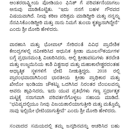
ಅಂತರರಾಷ್ಟ್ರೀಯ
ಪೋಡಿಯಂ
ಫಿನಿಶ್
ಗೆ
ಪರಿವರ್ತನೆಯಾಗಲು
ಅನುವು
ಮಾಡಿಕೊಟ್ಟಿತು. "ಇದು
ನನಗೆ
ಬಹಳ
ಗೌರವದ
ವಿಷಯವಾಗಿದೆ. ನೀವು
ಕಠಿಣ
ಪರಿಶ್ರಮ
ಮಾಡಿದ್ದೀರಿ
ಮತ್ತು
ನನ್ನನ್ನು
ನೆನಪಿಸಿಕೊಂಡಿದ್ದೀರಿ
ಮತ್ತು
ನಾನು
ನಿಮಗೆ
ತುಂಬಾ
ಕೃತಜ್ಞನಾಗಿದ್ದೇನೆ"
ಎಂದು
ಶ್ರೀ
ಮೋದಿ
ಹೇಳಿದರು.
ವಾರಣಾಸಿ
ಮತ್ತು
ಭೋಪಾಲ್
ಸೇರಿದಂತೆ
ವಿವಿಧ
ಪ್ರಾದೇಶಿಕ
ಕೇಂದ್ರಗಳಲ್ಲಿ
ನವೀಕರಿಸಿದ
ಆಧುನಿಕ
ಕ್ರೀಡಾ
ಮೂಲಸೌಕರ್ಯಗಳ
ಬಗ್ಗೆ
ಪ್ರಧಾನಮಂತ್ರಿ
ವಿಚಾರಿಸಿದರು, ಅಲ್ಲಿ
ಕ್ರೀಡಾಪಟುಗಳು
ತರಬೇತಿ
ಮತ್ತು
ಉಜ್ಜಯಿನಿಯ
ಕಾಶಿ
ವಿಶ್ವನಾಥ
ಮತ್ತು
ಮಹಾಕಾಲೇಶ್ವರದಂತಹ
ಆಧ್ಯಾತ್ಮಿಕ
ಸ್ಥಳಗಳಿಗೆ
ಭೇಟಿ
ನೀಡುತ್ತಿದ್ದರು. 2018 ರಲ್ಲಿ
ಪ್ರಾರಂಭವಾದಾಗಿನಿಂದ
ಭಾರತೀಯ
ಕ್ರೀಡಾ
ಪ್ರಾಧಿಕಾರ
ಮತ್ತು
ಖೇಲೋ
ಇಂಡಿಯಾ
ಚೌಕಟ್ಟು
ಒದಗಿಸಿದ
ನಿರಂತರ
ಬೆಂಬಲವನ್ನು
ಅವರು
ಶ್ಲಾಘಿಸಿದರು, ಇದು
ಯುವ
ಪ್ರತಿಭೆಗಳು
ಗಣ್ಯ
ಸ್ಪರ್ಧಾತ್ಮಕ
ಮಟ್ಟಕ್ಕೆ
ಸರಾಗವಾಗಿ
ಪರಿವರ್ತನೆಗೊಳ್ಳಲು
ಸಹಾಯ
ಮಾಡಿದೆ.
"ಭವಿಷ್ಯದಲ್ಲಿಯೂ
ನೀವು
ವಿಜಯಶಾಲಿಯಾಗುತ್ತೀರಿ
ಮತ್ತು
ಮತ್ತೊಮ್ಮೆ
ನಾವು
ಇಲ್ಲಿಯೇ
ಭೇಟಿಯಾಗುತ್ತೇವೆ" ಎಂದು
ಶ್ರೀ
ಮೋದಿ
ಹೇಳಿದರು.
ಸಂವಾದದ
ಸಮಯದಲ್ಲಿ
ತಮ್ಮ
ಜನ್ಮದಿನವನ್ನು
ಆಚರಿಸಿದ
ಬಹು