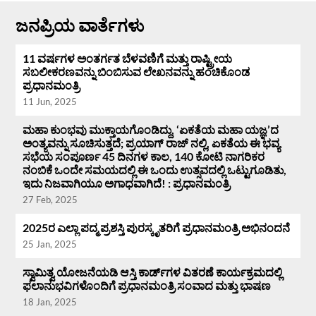
ಜನಪ್ರಿಯ ವಾರ್ತೆಗಳು
11 ವರ್ಷಗಳ ಅಂತರ್ಗತ ಬೆಳವಣಿಗೆ ಮತ್ತು ರಾಷ್ಟ್ರೀಯ
ಸಬಲೀಕರಣವನ್ನು ಬಿಂಬಿಸುವ ಲೇಖನವನ್ನು ಹಂಚಿಕೊಂಡ
ಪ್ರಧಾನಮಂತ್ರಿ
11 Jun, 2025
ಮಹಾ ಕುಂಭವು ಮುಕ್ತಾಯಗೊಂಡಿದ್ದು, ‘ಏಕತೆಯ ಮಹಾ ಯಜ್ಞ’ದ
ಅಂತ್ಯವನ್ನು ಸೂಚಿಸುತ್ತದೆ; ಪ್ರಯಾಗ್ ರಾಜ್ ನಲ್ಲಿ, ಏಕತೆಯ ಈ ಭವ್ಯ
ಸಭೆಯ ಸಂಪೂರ್ಣ 45 ದಿನಗಳ ಕಾಲ, 140 ಕೋಟಿ ನಾಗರಿಕರ
ನಂಬಿಕೆ ಒಂದೇ ಸಮಯದಲ್ಲಿ ಈ ಒಂದು ಉತ್ಸವದಲ್ಲಿ ಒಟ್ಟುಗೂಡಿತು,
ಇದು ನಿಜವಾಗಿಯೂ ಅಗಾಧವಾಗಿದೆ! : ಪ್ರಧಾನಮಂತ್ರಿ
27 Feb, 2025
2025ರ ಎಲ್ಲಾ ಪದ್ಮ ಪ್ರಶಸ್ತಿ ಪುರಸ್ಕೃತರಿಗೆ ಪ್ರಧಾನಮಂತ್ರಿ ಅಭಿನಂದನೆ
25 Jan, 2025
ಸ್ವಾಮಿತ್ವ ಯೋಜನೆಯಡಿ ಆಸ್ತಿ ಕಾರ್ಡ್‌ಗಳ ವಿತರಣೆ ಕಾರ್ಯಕ್ರಮದಲ್ಲಿ
ಫಲಾನುಭವಿಗಳೊಂದಿಗೆ ಪ್ರಧಾನಮಂತ್ರಿ ಸಂವಾದ ಮತ್ತು ಭಾಷಣ
18 Jan, 2025