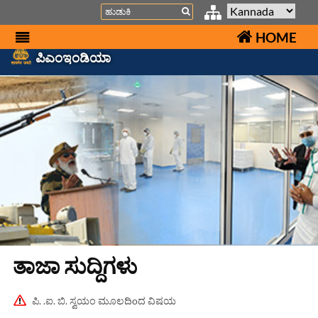
Search
HOME
ಪಿಎಂಇಂಡಿಯಾ
ತಾಜಾ ಸುದ್ದಿಗಳು
ಪಿ. .ಐ. ಬಿ. ಸ್ವಯಂ ಮೂಲದಿoದ ವಿಷಯ