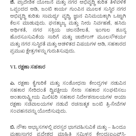
ಜಿ
.
ಪ್ರಾದೇಶಿಕ ಯೋಜನೆ ಮತ್ತು ನಗರ ಅಭಿವೃದ್ಧಿ ಕುರಿತ ತಿಳಿವಳಿಕೆ
ಒಪ್ಪಂದದ ಅಡಿ, ಜಂಟಿ ಕಾರ್ಯ ಗುಂಪಿನ ಮೂಲಕ ಸುಸ್ಥಿರ ನಗರ
ಅಭಿವೃದ್ಧಿ ಕುರಿತು ಸಾಮರ್ಥ್ಯ ವೃದ್ಧಿ, ಜ್ಞಾನ ವಿನಿಮಯಕ್ಕಾಗಿ ಒಟ್ಟಾಗಿ
ಕೆಲಸ ಮಾಡುವುದು. ಘನತ್ಯಾಜ್ಯ ಮತ್ತು ನೀರು ನಿರ್ವಹಣೆ, ಹಸಿರು
ಆರ್ಥಿಕತೆ, ನಗರ ಸಕ್ರಿಯ ಚಲನಶೀಲತೆ, ಇಂಗಾಲ ಶೂನ್ಯ
ಹೊರಸೂಸುವಿಕೆಯ ಸಾರಿಗೆ ಮತ್ತು ಚಾರ್ಜಿಂಗ್ ಮೂಲಸೌಕರ್ಯ
ಮತ್ತು ನಗರ ಸುಸ್ಥಿರತೆ ಮತ್ತು ಆಡಳಿತದ ವಿಷಯಗಳ ಅಡಿ, ಸಹಕಾರದ
ಪ್ರಮುಖ ಕ್ಷೇತ್ರಗಳನ್ನು ಗುರುತಿಸುವುದು.
VI.
ರಕ್ಷಣಾ ಸಹಕಾರ
ಎ.
ರಕ್ಷಣಾ ಕೈಗಾರಿಕೆ ಮತ್ತು ಸಂಶೋಧನಾ ಕೇಂದ್ರಗಳ ನಡುವಿನ
ಸಹಕಾರ ಸೇರಿದಂತೆ ದ್ವಿಪಕ್ಷೀಯ ಸೇನಾ ಸಹಕಾರ ಸಂಘಟಿಸಲು
ಅಂತಾರಾಷ್ಟ್ರೀಯ ಮಿಲಿಟರಿ ಸಹಕಾರ ನಿರ್ದೇಶನಾಲಯಗಳ ಆಯಾ
ರಕ್ಷಣಾ ಸಚಿವಾಲಯಗಳ ನಡುವೆ ರಚನಾತ್ಮಕ ಜಂಟಿ ತ್ರಿ-ಸೇವೆಗಳ
ಸಂವಹನವನ್ನು ಯೋಜಿಸುವುದು.
ಬಿ.
ನೌಕಾ ಅಭ್ಯಾಸಗಳಲ್ಲಿ ಪರಸ್ಪರ ಭಾಗವಹಿಸುವಿಕೆ ಮತ್ತು – ಹಿಂದೂ
ಮಹಾಸಾಗರ ಪ್ರದೇಶದ ಮಾಹಿತಿ ಸಮ್ಮಿಳನ ಕೇಂದ್ರ(ಐಎಫ್‌ಸಿ-