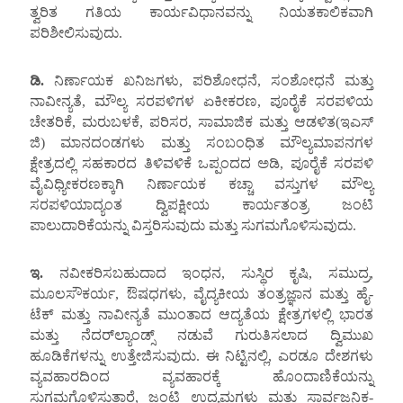
ತ್ವರಿತ ಗತಿಯ ಕಾರ್ಯವಿಧಾನವನ್ನು ನಿಯತಕಾಲಿಕವಾಗಿ
ಪರಿಶೀಲಿಸುವುದು.
ಡಿ.
ನಿರ್ಣಾಯಕ ಖನಿಜಗಳು, ಪರಿಶೋಧನೆ, ಸಂಶೋಧನೆ ಮತ್ತು
ನಾವೀನ್ಯತೆ, ಮೌಲ್ಯ ಸರಪಳಿಗಳ ಏಕೀಕರಣ, ಪೂರೈಕೆ ಸರಪಳಿಯ
ಚೇತರಿಕೆ, ಮರುಬಳಕೆ, ಪರಿಸರ, ಸಾಮಾಜಿಕ ಮತ್ತು ಆಡಳಿತ(ಇಎಸ್
ಜಿ) ಮಾನದಂಡಗಳು ಮತ್ತು ಸಂಬಂಧಿತ ಮೌಲ್ಯಮಾಪನಗಳ
ಕ್ಷೇತ್ರದಲ್ಲಿ ಸಹಕಾರದ ತಿಳಿವಳಿಕೆ ಒಪ್ಪಂದದ ಅಡಿ, ಪೂರೈಕೆ ಸರಪಳಿ
ವೈವಿಧ್ಯೀಕರಣಕ್ಕಾಗಿ ನಿರ್ಣಾಯಕ ಕಚ್ಚಾ ವಸ್ತುಗಳ ಮೌಲ್ಯ
ಸರಪಳಿಯಾದ್ಯಂತ ದ್ವಿಪಕ್ಷೀಯ ಕಾರ್ಯತಂತ್ರ ಜಂಟಿ
ಪಾಲುದಾರಿಕೆಯನ್ನು ವಿಸ್ತರಿಸುವುದು ಮತ್ತು ಸುಗಮಗೊಳಿಸುವುದು.
ಇ.
ನವೀಕರಿಸಬಹುದಾದ ಇಂಧನ, ಸುಸ್ಥಿರ ಕೃಷಿ, ಸಮುದ್ರ,
ಮೂಲಸೌಕರ್ಯ, ಔಷಧಗಳು, ವೈದ್ಯಕೀಯ ತಂತ್ರಜ್ಞಾನ ಮತ್ತು ಹೈ-
ಟೆಕ್ ಮತ್ತು ನಾವೀನ್ಯತೆ ಮುಂತಾದ ಆದ್ಯತೆಯ ಕ್ಷೇತ್ರಗಳಲ್ಲಿ ಭಾರತ
ಮತ್ತು ನೆದರ್‌ಲ್ಯಾಂಡ್ಸ್ ನಡುವೆ ಗುರುತಿಸಲಾದ ದ್ವಿಮುಖ
ಹೂಡಿಕೆಗಳನ್ನು ಉತ್ತೇಜಿಸುವುದು. ಈ ನಿಟ್ಟಿನಲ್ಲಿ, ಎರಡೂ ದೇಶಗಳು
ವ್ಯವಹಾರದಿಂದ ವ್ಯವಹಾರಕ್ಕೆ ಹೊಂದಾಣಿಕೆಯನ್ನು
ಸುಗಮಗೊಳಿಸುತ್ತಾರೆ, ಜಂಟಿ ಉದ್ಯಮಗಳು ಮತ್ತು ಸಾರ್ವಜನಿಕ-