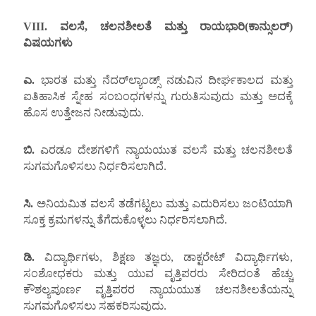
VIII.
ವಲಸೆ
,
ಚಲನಶೀಲತೆ ಮತ್ತು ರಾಯಭಾರಿ(ಕಾನ್ಸುಲರ್)
ವಿಷಯಗಳು
ಎ.
ಭಾರತ ಮತ್ತು ನೆದರ್‌ಲ್ಯಾಂಡ್ಸ್ ನಡುವಿನ ದೀರ್ಘಕಾಲದ ಮತ್ತು
ಐತಿಹಾಸಿಕ ಸ್ನೇಹ ಸಂಬಂಧಗಳನ್ನು ಗುರುತಿಸುವುದು ಮತ್ತು ಅದಕ್ಕೆ
ಹೊಸ ಉತ್ತೇಜನ ನೀಡುವುದು.
ಬಿ.
ಎರಡೂ ದೇಶಗಳಿಗೆ ನ್ಯಾಯಯುತ ವಲಸೆ ಮತ್ತು ಚಲನಶೀಲತೆ
ಸುಗಮಗೊಳಿಸಲು ನಿರ್ಧರಿಸಲಾಗಿದೆ.
ಸಿ.
ಅನಿಯಮಿತ ವಲಸೆ ತಡೆಗಟ್ಟಲು ಮತ್ತು ಎದುರಿಸಲು ಜಂಟಿಯಾಗಿ
ಸೂಕ್ತ ಕ್ರಮಗಳನ್ನು ತೆಗೆದುಕೊಳ್ಳಲು ನಿರ್ಧರಿಸಲಾಗಿದೆ.
ಡಿ.
ವಿದ್ಯಾರ್ಥಿಗಳು, ಶಿಕ್ಷಣ ತಜ್ಞರು, ಡಾಕ್ಟರೇಟ್ ವಿದ್ಯಾರ್ಥಿಗಳು,
ಸಂಶೋಧಕರು ಮತ್ತು ಯುವ ವೃತ್ತಿಪರರು ಸೇರಿದಂತೆ ಹೆಚ್ಚು
ಕೌಶಲ್ಯಪೂರ್ಣ ವೃತ್ತಿಪರರ ನ್ಯಾಯಯುತ ಚಲನಶೀಲತೆಯನ್ನು
ಸುಗಮಗೊಳಿಸಲು ಸಹಕರಿಸುವುದು.