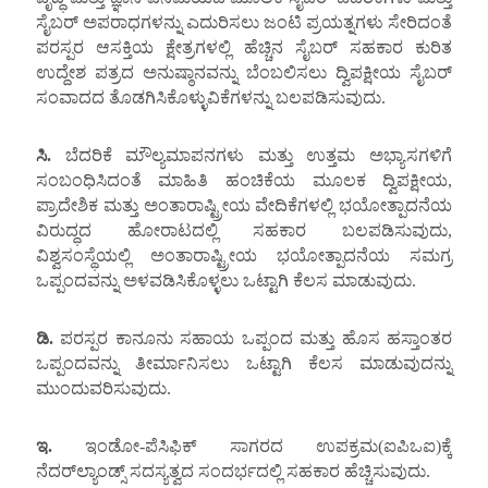
ಸೈಬರ್ ಅಪರಾಧಗಳನ್ನು ಎದುರಿಸಲು ಜಂಟಿ ಪ್ರಯತ್ನಗಳು ಸೇರಿದಂತೆ
ಪರಸ್ಪರ ಆಸಕ್ತಿಯ ಕ್ಷೇತ್ರಗಳಲ್ಲಿ ಹೆಚ್ಚಿನ ಸೈಬರ್ ಸಹಕಾರ ಕುರಿತ
ಉದ್ದೇಶ ಪತ್ರದ ಅನುಷ್ಠಾನವನ್ನು ಬೆಂಬಲಿಸಲು ದ್ವಿಪಕ್ಷೀಯ ಸೈಬರ್
ಸಂವಾದದ ತೊಡಗಿಸಿಕೊಳ್ಳುವಿಕೆಗಳನ್ನು ಬಲಪಡಿಸುವುದು.
ಸಿ.
ಬೆದರಿಕೆ ಮೌಲ್ಯಮಾಪನಗಳು ಮತ್ತು ಉತ್ತಮ ಅಭ್ಯಾಸಗಳಿಗೆ
ಸಂಬಂಧಿಸಿದಂತೆ ಮಾಹಿತಿ ಹಂಚಿಕೆಯ ಮೂಲಕ ದ್ವಿಪಕ್ಷೀಯ,
ಪ್ರಾದೇಶಿಕ ಮತ್ತು ಅಂತಾರಾಷ್ಟ್ರೀಯ ವೇದಿಕೆಗಳಲ್ಲಿ ಭಯೋತ್ಪಾದನೆಯ
ವಿರುದ್ಧದ ಹೋರಾಟದಲ್ಲಿ ಸಹಕಾರ ಬಲಪಡಿಸುವುದು,
ವಿಶ್ವಸಂಸ್ಥೆಯಲ್ಲಿ ಅಂತಾರಾಷ್ಟ್ರೀಯ ಭಯೋತ್ಪಾದನೆಯ ಸಮಗ್ರ
ಒಪ್ಪಂದವನ್ನು ಅಳವಡಿಸಿಕೊಳ್ಳಲು ಒಟ್ಟಾಗಿ ಕೆಲಸ ಮಾಡುವುದು.
ಡಿ.
ಪರಸ್ಪರ ಕಾನೂನು ಸಹಾಯ ಒಪ್ಪಂದ ಮತ್ತು ಹೊಸ ಹಸ್ತಾಂತರ
ಒಪ್ಪಂದವನ್ನು ತೀರ್ಮಾನಿಸಲು ಒಟ್ಟಾಗಿ ಕೆಲಸ ಮಾಡುವುದನ್ನು
ಮುಂದುವರಿಸುವುದು.
ಇ.
ಇಂಡೋ-ಪೆಸಿಫಿಕ್ ಸಾಗರದ ಉಪಕ್ರಮ(ಐಪಿಒಐ)ಕ್ಕೆ
ನೆದರ್‌ಲ್ಯಾಂಡ್ಸ್ ಸದಸ್ಯತ್ವದ ಸಂದರ್ಭದಲ್ಲಿ ಸಹಕಾರ ಹೆಚ್ಚಿಸುವುದು.