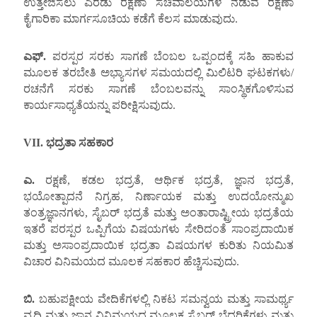
ಉತ್ತೇಜಿಸಲು ಎರಡು ರಕ್ಷಣಾ ಸಚಿವಾಲಯಗಳ ನಡುವೆ ರಕ್ಷಣಾ
ಕೈಗಾರಿಕಾ ಮಾರ್ಗಸೂಚಿಯ ಕಡೆಗೆ ಕೆಲಸ ಮಾಡುವುದು.
ಎಫ್.
ಪರಸ್ಪರ ಸರಕು ಸಾಗಣೆ ಬೆಂಬಲ ಒಪ್ಪಂದಕ್ಕೆ ಸಹಿ ಹಾಕುವ
ಮೂಲಕ ತರಬೇತಿ ಅಭ್ಯಾಸಗಳ ಸಮಯದಲ್ಲಿ ಮಿಲಿಟರಿ ಘಟಕಗಳು/
ರಚನೆಗೆ ಸರಕು ಸಾಗಣೆ ಬೆಂಬಲವನ್ನು ಸಾಂಸ್ಥಿಕಗೊಳಿಸುವ
ಕಾರ್ಯಸಾಧ್ಯತೆಯನ್ನು ಪರೀಕ್ಷಿಸುವುದು.
VII.
ಭದ್ರತಾ ಸಹಕಾರ
ಎ.
ರಕ್ಷಣೆ, ಕಡಲ ಭದ್ರತೆ, ಆರ್ಥಿಕ ಭದ್ರತೆ, ಜ್ಞಾನ ಭದ್ರತೆ,
ಭಯೋತ್ಪಾದನೆ ನಿಗ್ರಹ, ನಿರ್ಣಾಯಕ ಮತ್ತು ಉದಯೋನ್ಮುಖ
ತಂತ್ರಜ್ಞಾನಗಳು, ಸೈಬರ್ ಭದ್ರತೆ ಮತ್ತು ಅಂತಾರಾಷ್ಟ್ರೀಯ ಭದ್ರತೆಯ
ಇತರೆ ಪರಸ್ಪರ ಒಪ್ಪಿಗೆಯ ವಿಷಯಗಳು ಸೇರಿದಂತೆ ಸಾಂಪ್ರದಾಯಿಕ
ಮತ್ತು ಅಸಾಂಪ್ರದಾಯಿಕ ಭದ್ರತಾ ವಿಷಯಗಳ ಕುರಿತು ನಿಯಮಿತ
ವಿಚಾರ ವಿನಿಮಯದ ಮೂಲಕ ಸಹಕಾರ ಹೆಚ್ಚಿಸುವುದು.
ಬಿ.
ಬಹುಪಕ್ಷೀಯ ವೇದಿಕೆಗಳಲ್ಲಿ ನಿಕಟ ಸಮನ್ವಯ ಮತ್ತು ಸಾಮರ್ಥ್ಯ
ವೃದ್ಧಿ ಮತ್ತು ಜ್ಞಾನ ವಿನಿಮಯದ ಮೂಲಕ ಸೈಬರ್ ಬೆದರಿಕೆಗಳು ಮತ್ತು