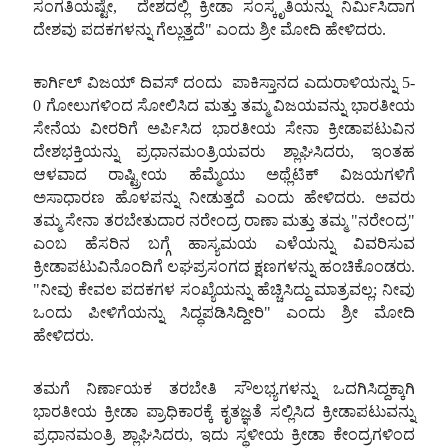
ಸಂಗತಿಯಷ್ಟೇ, ದೇಶದಲ್ಲಿ
ಕ್ರೀಡಾ
ಸಂಸ್ಕೃತಿಯನ್ನು
ನಿರ್ಮಿಸಿದಾಗ
ದೇಶವು
ಪದಕಗಳನ್ನು
ಗೆಲ್ಲುತ್ತದೆ" ಎಂದು
ಶ್ರೀ
ಮೋದಿ
ಹೇಳಿದರು.
ಕಾರ್ಗಿಲ್
ವಿಜಯ್
ದಿವಸ್
ದಂದು
ಪಾಕಿಸ್ತಾನದ
ಎದುರಾಳಿಯನ್ನು
5-
0 ಗೋಲುಗಳಿಂದ
ಸೋಲಿಸಿದ
ಮತ್ತು
ತಮ್ಮ
ವಿಜಯವನ್ನು
ಭಾರತೀಯ
ಸೇನೆಯ
ವೀರರಿಗೆ
ಅರ್ಪಿಸಿದ
ಭಾರತೀಯ
ಸೇನಾ
ಕ್ರೀಡಾಪಟುವಿನ
ದೇಶಭಕ್ತಿಯನ್ನು
ಪ್ರಧಾನಮಂತ್ರಿಯವರು
ಶ್ಲಾಘಿಸಿದರು, ಇಂತಹ
ಆಳವಾದ
ರಾಷ್ಟ್ರೀಯ
ಹೆಮ್ಮೆಯು
ಅಥ್ಲೆಟಿಕ್
ವಿಜಯಗಳಿಗೆ
ಅಸಾಧಾರಣ
ಹೊಳಪನ್ನು
ನೀಡುತ್ತದೆ
ಎಂದು
ಹೇಳಿದರು. ಅವರು
ತಮ್ಮ
ಸೇನಾ
ತರಬೇತುದಾರ
ನರೇಂದ್ರ
ರಾಣಾ
ಮತ್ತು
ತಮ್ಮ
"ನರೇಂದ್ರ"
ಎಂಬ
ಹೆಸರಿನ
ಬಗ್ಗೆ
ಹಾಸ್ಯಮಯ
ಎಳೆಯನ್ನು
ವಿವರಿಸುವ
ಕ್ರೀಡಾಪಟುವಿನೊಂದಿಗೆ
ಲಘಪ್ರಸಂಗದ
ಕ್ಷಣಗಳನ್ನು
ಹಂಚಿಕೊಂಡರು.
"ನೀವು
ಕೇವಲ
ಪದಕಗಳ
ಸಂಖ್ಯೆಯನ್ನು
ಹೆಚ್ಚಿಸಿದ್ದು
ಮಾತ್ರವಲ್ಲ; ನೀವು
ಒಂದು
ಪೀಳಿಗೆಯನ್ನು
ಸಿದ್ಧಪಡಿಸಿದ್ದೀರಿ" ಎಂದು
ಶ್ರೀ
ಮೋದಿ
ಹೇಳಿದರು.
ತಮಗೆ
ನಿರ್ಣಾಯಕ
ತರಬೇತಿ
ಸೌಲಭ್ಯಗಳನ್ನು
ಒದಗಿಸಿದ್ದಕ್ಕಾಗಿ
ಭಾರತೀಯ
ಕ್ರೀಡಾ
ಪ್ರಾಧಿಕಾರಕ್ಕೆ
ಕೃತಜ್ಞತೆ
ಸಲ್ಲಿಸಿದ
ಕ್ರೀಡಾಪಟುವನ್ನು
ಪ್ರಧಾನಮಂತ್ರಿ
ಶ್ಲಾಘಿಸಿದರು, ಇದು
ಸ್ಥಳೀಯ
ಕ್ರೀಡಾ
ಕೇಂದ್ರಗಳಿಂದ