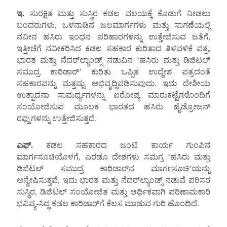
ಇ.
ಸುರಕ್ಷಿತ ಮತ್ತು ಸುಸ್ಥಿರ ಕಡಲ ವಲಯಕ್ಕೆ ಕೊಡುಗೆ ನೀಡಲು
ಬಂದರುಗಳು, ಒಳನಾಡಿನ ಜಲಮಾರ್ಗಗಳು ಮತ್ತು ಸಾಗಣೆಯಲ್ಲಿ
ನವೀನ ಹಸಿರು ಇಂಧನ ಪರಿಹಾರಗಳನ್ನು ಉತ್ತೇಜಿಸುವ ಜತೆಗೆ,
ಇತ್ತೀಚೆಗೆ ನವೀಕರಿಸಿದ ಕಡಲ ಸಹಕಾರ ಕುರಿತಾದ ತಿಳಿವಳಿಕೆ ಪತ್ರ,
ಭಾರತ ಮತ್ತು ನೆದರ್‌ಲ್ಯಾಂಡ್ಸ್ ನಡುವಿನ ‘ಹಸಿರು ಮತ್ತು ಡಿಜಿಟಲ್
ಸಮುದ್ರ ಕಾರಿಡಾರ್’ ಕುರಿತು ಒಪ್ಪಿತ ಉದ್ದೇಶ ಪತ್ರದಂತೆ
ಸಹಕಾರವನ್ನು ಮತ್ತಷ್ಟು ಅಭಿವೃದ್ಧಿಪಡಿಸುವುದು. ಇದು ದೇಶೀಯ
ಉತ್ಪಾದನಾ ಸಾಮರ್ಥ್ಯಗಳನ್ನು ಐರೋಪ್ಯ ಮಾರುಕಟ್ಟೆಗಳೊಂದಿಗೆ
ಸಂಯೋಜಿಸುವ ಮೂಲಕ ಭಾರತದ ಹಸಿರು ಹೈಡ್ರೋಜನ್
ರಫ್ತುಗಳನ್ನು ಉತ್ತೇಜಿಸುತ್ತದೆ.
ಎಫ್.
ಕಡಲ ಸಹಕಾರದ ಜಂಟಿ ಕಾರ್ಯ ಗುಂಪಿನ
ಮಾರ್ಗಸೂಚಿಯೊಳಗೆ, ಎರಡೂ ದೇಶಗಳು ಸಮಗ್ರ ‘ಹಸಿರು ಮತ್ತು
ಡಿಜಿಟಲ್ ಸಮುದ್ರ ಕಾರಿಡಾರ್‌ನ ಮಾರ್ಗಸೂಚಿ’ಯನ್ನು
ಅನ್ವೇಷಿಸುತ್ತವೆ, ಇದು ಭಾರತ ಮತ್ತು ನೆದರ್‌ಲ್ಯಾಂಡ್ಸ್ ನಡುವೆ ಪರಿಸರ
ಸುಸ್ಥಿರ, ಡಿಜಿಟಲ್ ಸಂಯೋಜಿತ ಮತ್ತು ಆರ್ಥಿಕವಾಗಿ ಪರಿಣಾಮಕಾರಿ
ಭವಿಷ್ಯ-ಸಿದ್ಧ ಕಡಲ ಕಾರಿಡಾರ್‌ಗೆ ಕೆಲಸ ಮಾಡುವ ಗುರಿ ಹೊಂದಿದೆ.