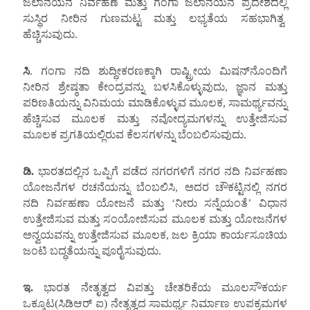
ಜಲಾನಯನ ನಿರ್ವಹಣೆ ಮತ್ತು ಗಂಗಾ ಜಲಾನಯನ ಪ್ರದೇಶದಲ್ಲಿ
ಸುಸ್ಥಿರ ನೀರಿನ ಗುಣಮಟ್ಟ ಮತ್ತು ಲಭ್ಯತೆಯ ಸಹಭಾಗಿತ್ವ
ಹೆಚ್ಚಿಸುವುದು.
ಸಿ
. ಗಂಗಾ ನದಿ ಶುದ್ಧೀಕರಣಕ್ಕಾಗಿ ರಾಷ್ಟ್ರೀಯ ಮಿಷನ್‌ನೊಂದಿಗೆ
ನೀರಿನ ಶ್ರೇಷ್ಠತಾ ಕೇಂದ್ರವನ್ನು ಬಳಸಿಕೊಳ್ಳುವುದು, ಜ್ಞಾನ ಮತ್ತು
ಪರಿಣತಿಯನ್ನು ವಿನಿಮಯ ಮಾಡಿಕೊಳ್ಳುವ ಮೂಲಕ, ಸಾಮರ್ಥ್ಯವನ್ನು
ಹೆಚ್ಚಿಸುವ ಮೂಲಕ ಮತ್ತು ನವೋದ್ಯಮಗಳನ್ನು ಉತ್ತೇಜಿಸುವ
ಮೂಲಕ ಪ್ರಗತಿಯಲ್ಲಿರುವ ಕೆಲಸಗಳನ್ನು ಬೆಂಬಲಿಸುವುದು.
ಡಿ.
ಭಾರತದಲ್ಲಿನ ಒಪ್ಪಿಗೆ ಪಡೆದ ನಗರಗಳಿಗೆ ನಗರ ನದಿ ನಿರ್ವಹಣಾ
ಯೋಜನೆಗಳ ರಚನೆಯನ್ನು ಬೆಂಬಲಿಸಿ, ಅದರ ಚೌಕಟ್ಟಿನಲ್ಲಿ ನಗರ
ನದಿ ನಿರ್ವಹಣಾ ಯೋಜನೆ ಮತ್ತು ‘ನೀರು ಸನ್ನೆಯಂತೆ’ ವಿಧಾನ
ಉತ್ತೇಜಿಸುವ ಮತ್ತು ಸಂಯೋಜಿಸುವ ಮೂಲಕ ಮತ್ತು ಯೋಜನೆಗಳ
ಅನ್ವಯವನ್ನು ಉತ್ತೇಜಿಸುವ ಮೂಲಕ, ಜಲ ಕ್ರಿಯಾ ಕಾರ್ಯಸೂಚಿಯ
ಜಂಟಿ ಬದ್ಧತೆಯನ್ನು ಪೂರೈಸುವುದು.
ಇ.
ಭಾರತ ನೇತೃತ್ವದ ವಿಪತ್ತು ಚೇತರಿಕೆಯ ಮೂಲಸೌಕರ್ಯ
ಒಕ್ಕೂಟ(ಸಿಡಿಆರ್ ಐ) ನೇತೃತ್ವದ ಸಾಮರ್ಥ್ಯ ನಿರ್ಮಾಣ ಉಪಕ್ರಮಗಳ