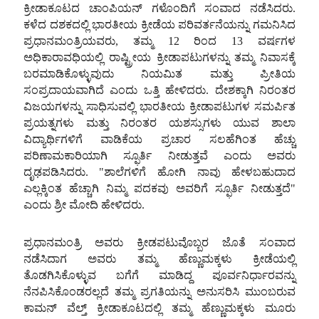
ಕ್ರೀಡಾಕೂಟದ
ಚಾಂಪಿಯನ್
ಗಳೊಂದಿಗೆ
ಸಂವಾದ
ನಡೆಸಿದರು.
ಕಳೆದ
ದಶಕದಲ್ಲಿ
ಭಾರತೀಯ
ಕ್ರೀಡೆಯ
ಪರಿವರ್ತನೆಯನ್ನು
ಗಮನಿಸಿದ
ಪ್ರಧಾನಮಂತ್ರಿಯವರು, ತಮ್ಮ
12 ರಿಂದ
13 ವರ್ಷಗಳ
ಅಧಿಕಾರಾವಧಿಯಲ್ಲಿ
ರಾಷ್ಟ್ರೀಯ
ಕ್ರೀಡಾಪಟುಗಳನ್ನು
ತಮ್ಮ
ನಿವಾಸಕ್ಕೆ
ಬರಮಾಡಿಕೊಳ್ಳುವುದು
ನಿಯಮಿತ
ಮತ್ತು
ಪ್ರೀತಿಯ
ಸಂಪ್ರದಾಯವಾಗಿದೆ
ಎಂದು
ಒತ್ತಿ
ಹೇಳಿದರು. ದೇಶಕ್ಕಾಗಿ
ನಿರಂತರ
ವಿಜಯಗಳನ್ನು
ಸಾಧಿಸುವಲ್ಲಿ
ಭಾರತೀಯ
ಕ್ರೀಡಾಪಟುಗಳ
ಸಮರ್ಪಿತ
ಪ್ರಯತ್ನಗಳು
ಮತ್ತು
ನಿರಂತರ
ಯಶಸ್ಸುಗಳು
ಯುವ
ಶಾಲಾ
ವಿದ್ಯಾರ್ಥಿಗಳಿಗೆ
ವಾಡಿಕೆಯ
ಪ್ರಚಾರ
ಸಲಹೆಗಿಂತ
ಹೆಚ್ಚು
ಪರಿಣಾಮಕಾರಿಯಾಗಿ
ಸ್ಫೂರ್ತಿ
ನೀಡುತ್ತವೆ
ಎಂದು
ಅವರು
ದೃಢಪಡಿಸಿದರು. "ಶಾಲೆಗಳಿಗೆ
ಹೋಗಿ
ನಾವು
ಹೇಳಬಹುದಾದ
ಎಲ್ಲಕ್ಕಿಂತ
ಹೆಚ್ಚಾಗಿ
ನಿಮ್ಮ
ಪದಕವು
ಅವರಿಗೆ
ಸ್ಫೂರ್ತಿ
ನೀಡುತ್ತದೆ"
ಎಂದು
ಶ್ರೀ
ಮೋದಿ
ಹೇಳಿದರು.
ಪ್ರಧಾನಮಂತ್ರಿ ಅವರು
ಕ್ರೀಡಪಟುವೊಬ್ಬರ
ಜೊತೆ
ಸಂವಾದ
ನಡೆಸಿದಾಗ
ಅವರು
ತಮ್ಮ
ಹೆಣ್ಣುಮಕ್ಕಳು
ಕ್ರೀಡೆಯಲ್ಲಿ
ತೊಡಗಿಸಿಕೊಳ್ಳುವ
ಬಗೆಗೆ
ಮಾಡಿದ್ದ
ಪೂರ್ವನಿರ್ಧಾರವನ್ನು
ನೆನಪಿಸಿಕೊಂಡರಲ್ಲದೆ
ತಮ್ಮ
ಪ್ರಗತಿಯನ್ನು
ಅನುಸರಿಸಿ
ಮುಂಬರುವ
ಕಾಮನ್‌ ವೆಲ್ತ್
ಕ್ರೀಡಾಕೂಟದಲ್ಲಿ
ತಮ್ಮ
ಹೆಣ್ಣುಮಕ್ಕಳು
ಮೂರು