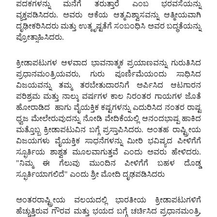
ಪದಕಗಳನ್ನು
ಮನೆಗೆ
ತರುತ್ತಾರೆ
ಎಂಬ
ಭರವಸೆಯನ್ನು
ವ್ಯಕ್ತಪಡಿಸಿದರು. ಅವರು
ಆಕೆಯ
ಆತ್ಮವಿಶ್ವಾಸವನ್ನು
ಆತ್ಮೀಯವಾಗಿ
ದೃಢೀಕರಿಸಿದರು
ಮತ್ತು
ಉತ್ಕೃಷ್ಟತೆಗೆ
ಸಂಬಂಧಿಸಿ
ಅವರ
ಬದ್ಧತೆಯನ್ನು
ಪ್ರೋತ್ಸಾಹಿಸಿದರು.
ಕ್ರೀಡಾಪಟುಗಳ
ಆಳವಾದ
ಭಾವನಾತ್ಮಕ
ಪ್ರಯಾಣವನ್ನು
ಗುರುತಿಸಿದ
ಪ್ರಧಾನಮಂತ್ರಿಯವರು, ಗುರು
ಪೂರ್ಣಿಮೆಯಂದು
ಸಾಧಿಸಿದ
ವಿಜಯವನ್ನು
ತಮ್ಮ
ತರಬೇತುದಾರನಿಗೆ
ಅರ್ಪಿಸಿದ
ಆಟಗಾರನ
ಪರಿಶ್ರಮ
ಮತ್ತು
ನಾಲ್ಕು
ವರ್ಷಗಳ
ಕಾಲ
ನಿರಂತರ
ಗಾಯಗಳ
ಜೊತೆ
ಹೋರಾಡಿದ
ಹಾಗು
ವೈಯಕ್ತಿಕ
ಕಷ್ಟಗಳನ್ನು
ಎದುರಿಸಿದ
ನಂತರ
ರಾಷ್ಟ
ಧ್ವಜ
ಮೇಲೇರುವುದನ್ನು
ನೋಡಿ
ವೇದಿಕೆಯಲ್ಲಿ
ಆನಂದಭಾಷ್ಪ
ಹಾಕಿದ
ಮತ್ತೊಬ್ಬ
ಕ್ರೀಡಾಪಟುವಿನ
ಬಗ್ಗೆ
ಪ್ರಸ್ತಾಪಿಸಿದರು. ಅಂತಹ
ರಾಷ್ಟ್ರೀಯ
ವಿಜಯಗಳು
ವೈಯಕ್ತಿಕ
ಸಾಧನೆಗಳನ್ನು
ಮೀರಿ
ಭವಿಷ್ಯದ
ಪೀಳಿಗೆಗೆ
ಸ್ಫೂರ್ತಿಯ
ಶಾಶ್ವತ
ಮೂಲವಾಗುತ್ತವೆ
ಎಂದು
ಅವರು
ಹೇಳಿದರು.
"ನಿಮ್ಮ
ಈ
ಗೆಲುವು
ಮುಂದಿನ
ಪೀಳಿಗೆಗೆ
ಬಹಳ
ದೊಡ್ಡ
ಸ್ಫೂರ್ತಿಯಾಗಲಿದೆ" ಎಂದು
ಶ್ರೀ
ಮೋದಿ
ದೃಢಪಡಿಸಿದರು
ಅಂತರರಾಷ್ಟ್ರೀಯ
ವಲಯದಲ್ಲಿ
ಭಾರತೀಯ
ಕ್ರೀಡಾಪಟುಗಳಿಗೆ
ಹೆಚ್ಚುತ್ತಿರುವ
ಗೌರವ
ಮತ್ತು
ಭಯದ
ಬಗ್ಗೆ
ಚರ್ಚಿಸಿದ
ಪ್ರಧಾನಮಂತ್ರಿ,