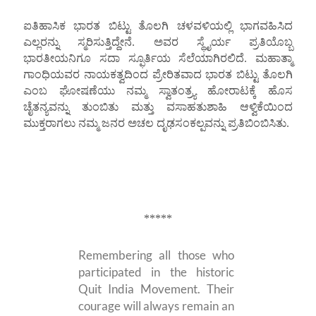
ಐತಿಹಾಸಿಕ ಭಾರತ ಬಿಟ್ಟು ತೊಲಗಿ ಚಳವಳಿಯಲ್ಲಿ ಭಾಗವಹಿಸಿದ
ಎಲ್ಲರನ್ನು ಸ್ಮರಿಸುತ್ತಿದ್ದೇನೆ. ಅವರ ಸ್ಥೈರ್ಯ ಪ್ರತಿಯೊಬ್ಬ
ಭಾರತೀಯನಿಗೂ ಸದಾ ಸ್ಫೂರ್ತಿಯ ಸೆಲೆಯಾಗಿರಲಿದೆ. ಮಹಾತ್ಮಾ
ಗಾಂಧಿಯವರ ನಾಯಕತ್ವದಿಂದ ಪ್ರೇರಿತವಾದ ಭಾರತ ಬಿಟ್ಟು ತೊಲಗಿ
ಎಂಬ ಘೋಷಣೆಯು ನಮ್ಮ ಸ್ವಾತಂತ್ರ್ಯ ಹೋರಾಟಕ್ಕೆ ಹೊಸ
ಚೈತನ್ಯವನ್ನು ತುಂಬಿತು ಮತ್ತು ವಸಾಹತುಶಾಹಿ ಆಳ್ವಿಕೆಯಿಂದ
ಮುಕ್ತರಾಗಲು ನಮ್ಮ ಜನರ ಅಚಲ ದೃಢಸಂಕಲ್ಪವನ್ನು ಪ್ರತಿಬಿಂಬಿಸಿತು.
*****
Remembering all those who
participated in the historic
Quit India Movement. Their
courage will always remain an