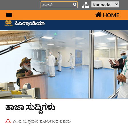
Search
HOME
ಪಿಎಂಇಂಡಿಯಾ
ತಾಜಾ ಸುದ್ದಿಗಳು
ಪಿ. .ಐ. ಬಿ. ಸ್ವಯಂ ಮೂಲದಿoದ ವಿಷಯ