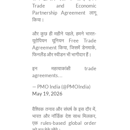
Trade and Economic
Partnership Agreement लागू
किया।
और कुछ ही महीने पहले, हमने भारत-
यूरोपियन यूनियन Free Trade
Agreement किया, जिसमें डेनमार्क,
फिनलैंड और स्वीडन भी भागीदार हैं।
इन महत्वाकांक्षी trade
agreements…
— PMO India (@PMOIndia)
May 19, 2026
वैश्विक तनाव और संघर्ष के इस दौर में,
भारत और नॉर्डिक देश साथ मिलकर,
एक rules-based global order
को बल देते रहेंगे।