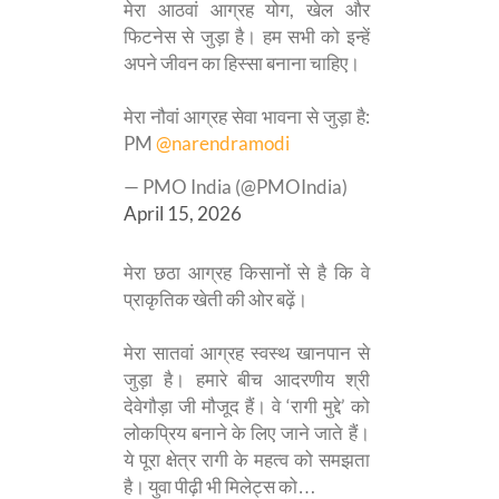
मेरा आठवां आग्रह योग, खेल और
फिटनेस से जुड़ा है। हम सभी को इन्हें
अपने जीवन का हिस्सा बनाना चाहिए।
मेरा नौवां आग्रह सेवा भावना से जुड़ा है:
PM
@narendramodi
— PMO India (@PMOIndia)
April 15, 2026
मेरा छठा आग्रह किसानों से है कि वे
प्राकृतिक खेती की ओर बढ़ें।
मेरा सातवां आग्रह स्वस्थ खानपान से
जुड़ा है। हमारे बीच आदरणीय श्री
देवेगौड़ा जी मौजूद हैं। वे ‘रागी मुद्दे’ को
लोकप्रिय बनाने के लिए जाने जाते हैं।
ये पूरा क्षेत्र रागी के महत्व को समझता
है। युवा पीढ़ी भी मिलेट्स को…