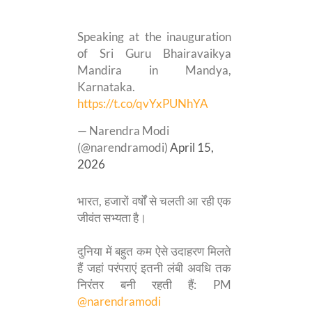
Speaking at the inauguration
of Sri Guru Bhairavaikya
Mandira in Mandya,
Karnataka.
https://t.co/qvYxPUNhYA
— Narendra Modi
(@narendramodi)
April 15,
2026
भारत, हजारों वर्षों से चलती आ रही एक
जीवंत सभ्यता है।
दुनिया में बहुत कम ऐसे उदाहरण मिलते
हैं जहां परंपराएं इतनी लंबी अवधि तक
निरंतर बनी रहती हैं: PM
@narendramodi