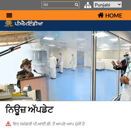
Search
HOME
ਪੀਐੱਮਇੰਡੀਆ
ਨਿਊਜ਼ ਅੱਪਡੇਟ
ਇਹ ਸਮੱਗਰੀ ਪੀ.ਆਈ.ਬੀ. ਤੋਂ ਆਪਣੇ-ਆਪ ਪੁੱਜੀ ਹੈ