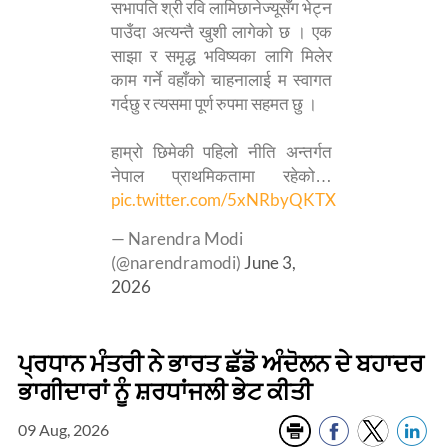
सभापति श्री रवि लामिछानेज्यूसँग भेट्न
पाउँदा अत्यन्तै खुशी लागेको छ । एक
साझा र समृद्ध भविष्यका लागि मिलेर
काम गर्ने वहाँको चाहनालाई म स्वागत
गर्दछु र त्यसमा पूर्ण रुपमा सहमत छु ।
हाम्रो छिमेकी पहिलो नीति अन्तर्गत
नेपाल प्राथमिकतामा रहेको…
pic.twitter.com/5xNRbyQKTX
— Narendra Modi
(@narendramodi)
June 3,
2026
ਪ੍ਰਧਾਨ ਮੰਤਰੀ ਨੇ ਭਾਰਤ ਛੱਡੋ ਅੰਦੋਲਨ ਦੇ ਬਹਾਦਰ
ਭਾਗੀਦਾਰਾਂ ਨੂੰ ਸ਼ਰਧਾਂਜਲੀ ਭੇਟ ਕੀਤੀ
09 Aug, 2026