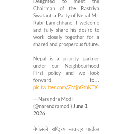
Delighted to meet the
Chairman of the Rastriya
Swatantra Party of Nepal Mr.
Rabi Lamichhane. I welcome
and fully share his desire to
work closely together for a
shared and prosperous future.
Nepal is a priority partner
under our Neighbourhood
First policy and we look
forward to…
pic.twitter.com/ZMjpGthKTX
— Narendra Modi
(@narendramodi)
June 3,
2026
नेपालको राष्ट्रिय स्वतन्त्र पार्टीका