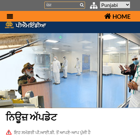
Search
HOME
ਪੀਐੱਮਇੰਡੀਆ
ਨਿਊਜ਼ ਅੱਪਡੇਟ
ਇਹ ਸਮੱਗਰੀ ਪੀ.ਆਈ.ਬੀ. ਤੋਂ ਆਪਣੇ-ਆਪ ਪੁੱਜੀ ਹੈ