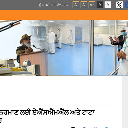
A
A
ਮੁੱਖ ਸਮੱਗਰੀ ਵੱਲ ਜਾਓ
A
A
A
-
+
ਰ ਨਿਰਮਾਣ ਲਈ ਏਐੱਸਐੱਮਐੱਲ ਅਤੇ ਟਾਟਾ
ਰ