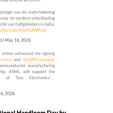
getuige van de ondertekening
voor de verdere ontwikkeling
ie van halfgeleiders in India.
twitter.com/kSoPGNWhxq
di)
May 16, 2026
etten witnessed the signing
ronics
and
@ASMLcompany
 semiconductor manufacturing
hip, ASML will support the
n of Tata Electronics’…
6, 2026
ational Handloom Day by