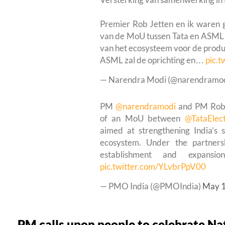
Premier Rob Jetten en ik waren 
van de MoU tussen Tata en ASML 
van het ecosysteem voor de product
ASML zal de oprichting en…
pic.
— Narendra Modi (@narendramo
PM
@narendramodi
and PM Rob J
of an MoU between
@TataElect
aimed at strengthening India’s
ecosystem. Under the partners
establishment and expansio
pic.twitter.com/YLvbrPpV00
— PMO India (@PMOIndia)
May 1
PM calls upon people to celebrate N