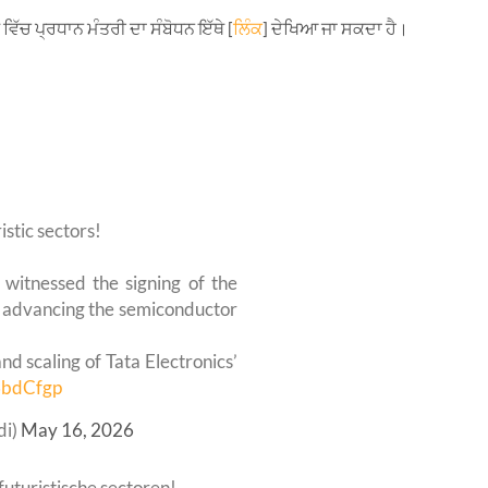
ਿੱਚ ਪ੍ਰਧਾਨ ਮੰਤਰੀ ਦਾ ਸੰਬੋਧਨ ਇੱਥੇ [
ਲਿੰਕ
] ਦੇਖਿਆ ਜਾ ਸਕਦਾ ਹੈ।
stic sectors!
witnessed the signing of the
advancing the semiconductor
nd scaling of Tata Electronics’
6bdCfgp
di)
May 16, 2026
uturistische sectoren!