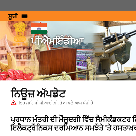
ਸੂਚੀ
ਪੀਐੱਮਇੰਡੀਆ
ਨਿਊਜ਼ ਅੱਪਡੇਟ
ਇਹ ਸਮੱਗਰੀ ਪੀ.ਆਈ.ਬੀ. ਤੋਂ ਆਪਣੇ-ਆਪ ਪੁੱਜੀ ਹੈ
ਪ੍ਰਧਾਨ ਮੰਤਰੀ ਦੀ ਮੌਜੂਦਗੀ ਵਿੱਚ ਸੈਮੀਕੰਡਕਟ
ਇਲੈਕਟ੍ਰੌਨਿਕਸ ਦਰਮਿਆਨ ਸਮਝੌਤੇ ’ਤੇ ਹਸਤਾਖ਼